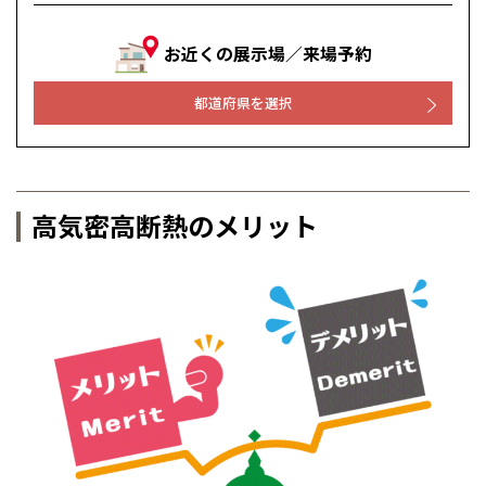
北海道
北海道
お近くの展示場／来場予約
札幌
札幌
札幌
東北
東北
小樽
都道府県を選択
青森県
八戸
道央
青森
甲信越・北陸
甲信越・北陸
道央
苫小牧千歳
青森
小樽
新潟県
新潟
道北
秋田
新潟
関東
関東
秋田県
秋田
長岡
道北
旭川
高気密高断熱のメリット
東京都
世田谷
道南
岩手
山梨
東京
東海
東海
岩手県
盛岡
山梨県
甲府
道南
函館
八王子
北上
室蘭
愛知県
名古屋
道東
山形
長野
神奈川
愛知
近畿
近畿
長野県
長野
神奈川県
横浜
山形県
山形
豊橋
松本
道東
帯広
湘南
大阪府
大阪
釧路
宮城
富山
埼玉
岐阜
大阪
中国・四国
中国・四国
相模
宮城県
仙台
岐阜県
岐阜
富山県
富山
京都府
京都
埼玉県
埼玉
岡山県
岡山
福島県
郡山
福島
石川
千葉
静岡
京都
岡山
九州
九州
静岡県
静岡
石川県
金沢
所沢
福島
浜松
兵庫県
姫路
香川県
高松
いわき
福岡県
福岡
福井県
福井
福井
茨城
三重
兵庫
香川
福岡
千葉県
千葉
分譲マンション
会津
三重県
四日市
奈良県
奈良
柏
愛媛県
松山