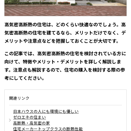
感謝訪問・長期保証
理想の木材「檜」
平屋の家
選ばれる理由
賃貸併用住宅のメリット
分譲住宅・土地
直営工事
外観・インテリア集
高気密高断熱の住宅は、どのくらい快適なのでしょう。高
リフォームの流れ
安心のサポートシステム
分譲マンション
気密高断熱の住宅を建てるなら、メリットだけでなく、デ
1メーターモジュール
WEB住宅展示場
介護保険利用で快適リフォーム
商品紹介
分譲マンション トップ
トランクルーム
メリットや注意点などを把握しておくことが大切です。
冷暖房標準装備
暮らし方提案
この記事では、高気密高断熱の住宅を検討されている方に
展示場案内
ワザックとは
会社情報
向けて、特徴やメリット・デメリットを詳しく解説しま
24時間対応コールセンター
住まいのコラム
高い信頼性
す。注意点も解説するので、住宅の購入を検討する際の参
会社情報 トップ
お問い合わせ
考にしてください。
デザイン賞各種受賞
住まいのお手入れ集
安心の管理体制
ニュースリリース
会員サイト
セントラルヒーティング
関連リンク
ギャラリー
代表ごあいさつ
日本ハウスの人にも環境にも優しい
企業理念
ゼロエネの住まい
高断熱・高気密の家
会社概要
住宅メーカートップクラスの断熱性能