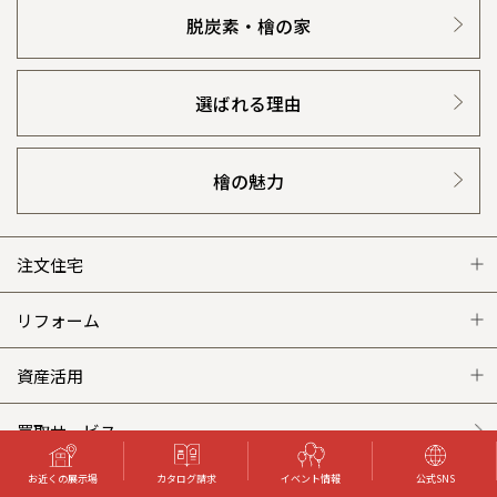
脱炭素・檜の家
選ばれる理由
檜の魅力
注文住宅
注文住宅 トップ
リフォーム
グレートステージ
リフォーム トップ
資産活用
クレステージ
リフォームメニュー
資産活用 トップ
買取サービス
お近くの展示場
カタログ請求
イベント情報
公式SNS
施工事例
選ばれる理由
賃貸併用住宅のメリット
分譲住宅・土地