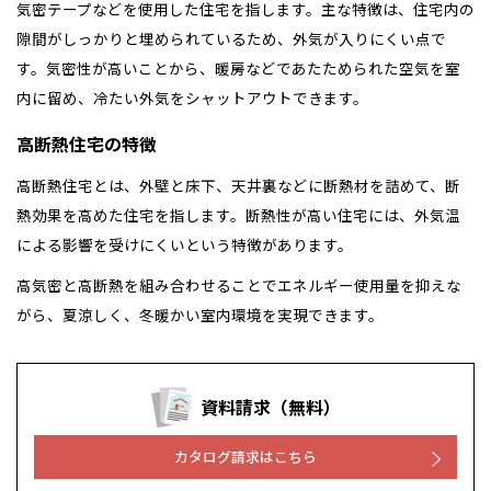
気密テープなどを使用した住宅を指します。主な特徴は、住宅内の
隙間がしっかりと埋められているため、外気が入りにくい点で
す。気密性が高いことから、暖房などであたためられた空気を室
内に留め、冷たい外気をシャットアウトできます。
高断熱住宅の特徴
高断熱住宅とは、外壁と床下、天井裏などに断熱材を詰めて、断
熱効果を高めた住宅を指します。断熱性が高い住宅には、外気温
による影響を受けにくいという特徴があります。
高気密と高断熱を組み合わせることでエネルギー使用量を抑えな
がら、夏涼しく、冬暖かい室内環境を実現できます。
資料請求（無料）
全国の展示場
お近くのイベント
カタログ請求はこちら