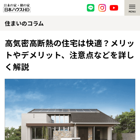
住まいのコラム
脱炭素・檜の家
環境にやさしい、脱炭素社会の住宅
選ばれる理由
高気密高断熱の住宅は快適？メリッ
トやデメリット、注意点などを詳し
檜・木造住宅
檜の魅力
く解説
耐震構造
檜の魅力 トップ
注文住宅
高耐久住宅
檜と日本人
注文住宅 トップ
施工事例
高断熱・高気密の家
1000年を超えて生きる檜
グレートステージ
リフォーム
エネルギー自給自足
知られざる檜の効果・作用
クレステージ
リフォーム トップ
資産活用
ZEH特集
檜の住まいデザイン
施工事例
リフォームメニュー
資産活用 トップ
買取サービス