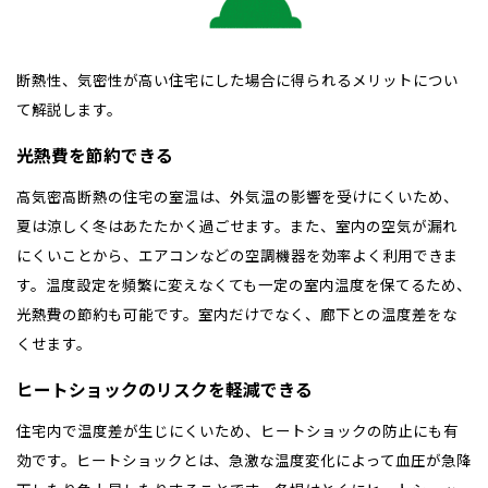
佐賀県
佐賀
栃木
奈良
愛媛
佐賀
※現住所のある都道府県以外の建築予定地の方でも
現住所の有るお近
茨城県
水戸
熊本県
熊本
くの展示場又は店舗にお問合せください。
移住の計画の方もご相談対
群馬
滋賀
鳥取
熊本
断熱性、気密性が高い住宅にした場合に得られるメリットについ
応します。お気軽にご相談ください。
栃木県
宇都宮
大分県
大分
小山
て解説します。
和歌山
島根
大分
宮崎県
宮崎
群馬県
群馬
光熱費を節約できる
伊勢崎
広島
宮崎
鹿児島県
鹿児島
高気密高断熱の住宅の室温は、外気温の影響を受けにくいため、
夏は涼しく冬はあたたかく過ごせます。また、室内の空気が漏れ
山口
鹿児島
にくいことから、エアコンなどの空調機器を効率よく利用できま
す。温度設定を頻繁に変えなくても一定の室内温度を保てるため、
徳島
長崎
光熱費の節約も可能です。室内だけでなく、廊下との温度差をな
くせます。
高知
沖縄
ヒートショックのリスクを軽減できる
住宅内で温度差が生じにくいため、ヒートショックの防止にも有
効です。ヒートショックとは、急激な温度変化によって血圧が急降