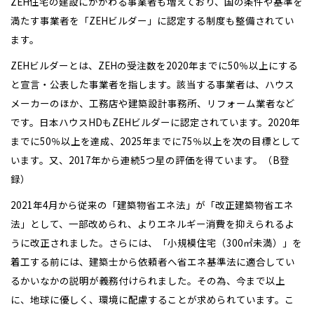
ZEH住宅の建設にかかわる事業者も増えており、国の条件や基準を
満たす事業者を「ZEHビルダー」に認定する制度も整備されてい
ます。
ZEHビルダーとは、ZEHの受注数を2020年までに50％以上にする
と宣言・公表した事業者を指します。該当する事業者は、ハウス
メーカーのほか、工務店や建築設計事務所、リフォーム業者など
です。日本ハウスHDもZEHビルダーに認定されています。2020年
までに50％以上を達成、2025年までに75％以上を次の目標として
います。又、2017年から連続5つ星の評価を得ています。（B登
録）
2021年4月から従来の「建築物省エネ法」が「改正建築物省エネ
法」として、一部改められ、よりエネルギー消費を抑えられるよ
うに改正されました。さらには、「小規模住宅（300㎡未満）」を
着工する前には、建築士から依頼者へ省エネ基準法に適合してい
るかいなかの説明が義務付けられました。その為、今まで以上
に、地球に優しく、環境に配慮することが求められています。こ