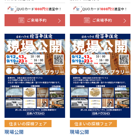
QUOカード
円分
進呈中！
QUOカード
円分
進呈中！
1000
1000
ご来場予約
ご来場予約
住まいの探検フェア
住まいの探検フェア
現場公開
現場公開