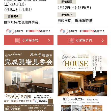
開催期間
(土)・23日(日)・
9月12日(土)・13日(日)
29日(土)・30日(日)
開催場所
開催場所
函館市堀川町構造現場
榎本町完成現場見学会
QUOカード
円分
進呈中！
QUOカード
円分
進呈中！
1000
1000
ご来場予約
ご来場予約