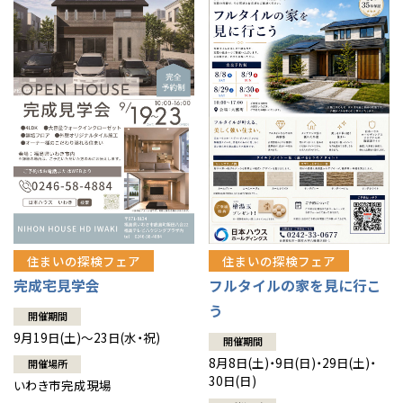
住まいの探検フェア
住まいの探検フェア
完成宅見学会
フルタイルの家を見に行こ
う
開催期間
9月19日(土)～23日(水・祝)
開催期間
8月8日(土)・9日(日)・29日(土)・
開催場所
30日(日)
いわき市完成現場