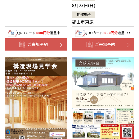
8月23日(日)
開催場所
郡山市東原
QUOカード
円分
進呈中！
QUOカード
円分
進呈中！
1000
1000
ご来場予約
ご来場予約