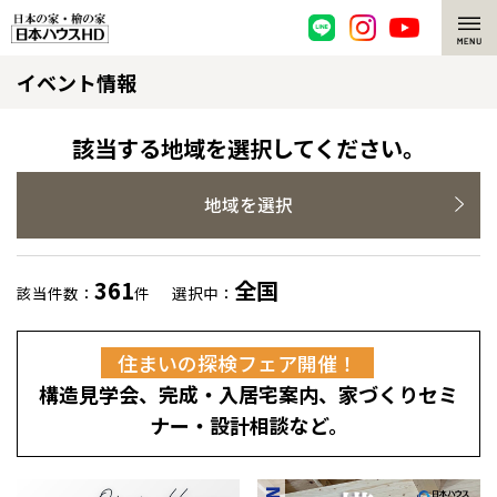
イベント情報
脱炭素・檜の家
環境にやさしい、脱炭素社会の住宅
選ばれる理由
該当する地域を選択してください。
檜・木造住宅
檜の魅力
地域を選択
耐震構造
檜の魅力 トップ
注文住宅
361
全国
該当件数：
件
選択中：
高耐久住宅
檜と日本人
注文住宅 トップ
施工事例
住まいの探検フェア開催！
高断熱・高気密の家
1000年を超えて生きる檜
グレートステージ
リフォーム
構造見学会、完成・入居宅案内、家づくりセミ
エネルギー自給自足
知られざる檜の効果・作用
クレステージ
リフォーム トップ
資産活用
ナー・設計相談など。
ZEH特集
檜の住まいデザイン
施工事例
リフォームメニュー
資産活用 トップ
買取サービス