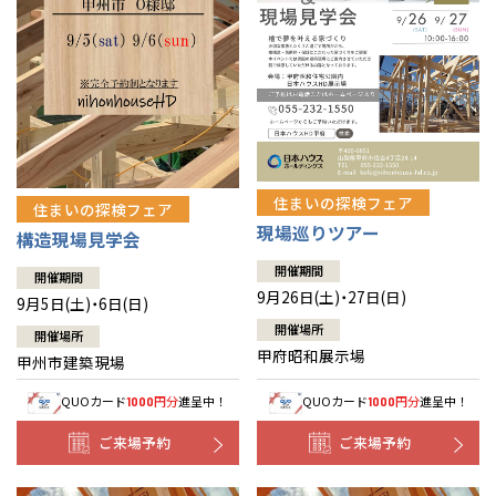
住まいの探検フェア
住まいの探検フェア
現場巡りツアー
構造現場見学会
開催期間
開催期間
9月26日(土)・27日(日)
9月5日(土)・6日(日)
開催場所
開催場所
甲府昭和展示場
甲州市建築現場
QUOカード
円分
進呈中！
QUOカード
円分
進呈中！
1000
1000
ご来場予約
ご来場予約