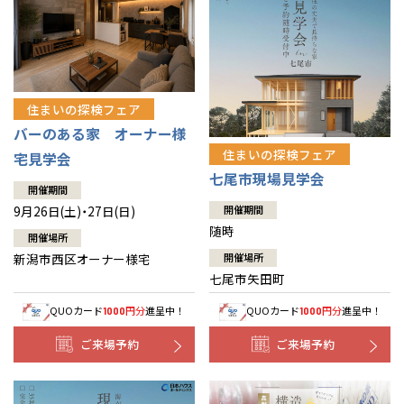
住まいの探検フェア
バーのある家 オーナー様
住まいの探検フェア
宅見学会
七尾市現場見学会
開催期間
9月26日(土)・27日(日)
開催期間
随時
開催場所
新潟市西区オーナー様宅
開催場所
七尾市矢田町
QUOカード
円分
進呈中！
QUOカード
円分
進呈中！
1000
1000
ご来場予約
ご来場予約