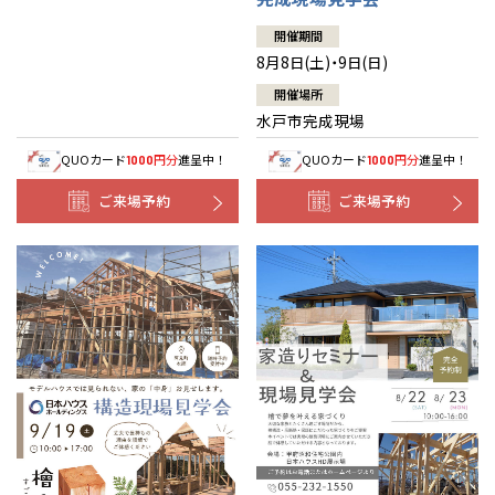
開催期間
8月8日(土)・9日(日)
開催場所
水戸市完成現場
QUOカード
円分
進呈中！
QUOカード
円分
進呈中！
1000
1000
ご来場予約
ご来場予約