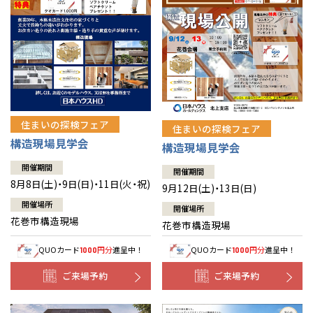
住まいの探検フェア
住まいの探検フェア
構造現場見学会
構造現場見学会
開催期間
開催期間
8月8日(土)・9日(日)・11日(火・祝)
9月12日(土)・13日(日)
開催場所
開催場所
花巻市構造現場
花巻市構造現場
QUOカード
円分
進呈中！
QUOカード
円分
進呈中！
1000
1000
ご来場予約
ご来場予約