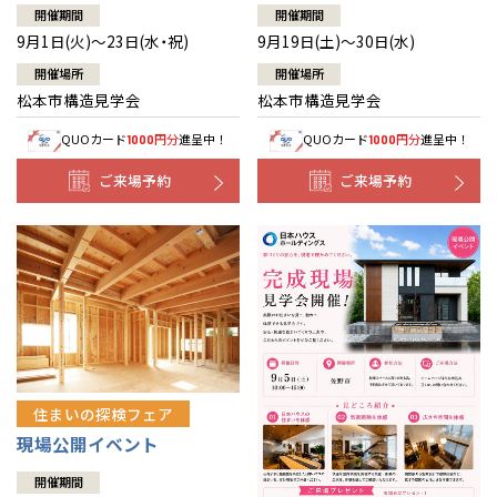
開催期間
開催期間
9月1日(火)～23日(水・祝)
9月19日(土)～30日(水)
開催場所
開催場所
松本市構造見学会
松本市構造見学会
QUOカード
円分
進呈中！
QUOカード
円分
進呈中！
1000
1000
ご来場予約
ご来場予約
住まいの探検フェア
現場公開イベント
開催期間