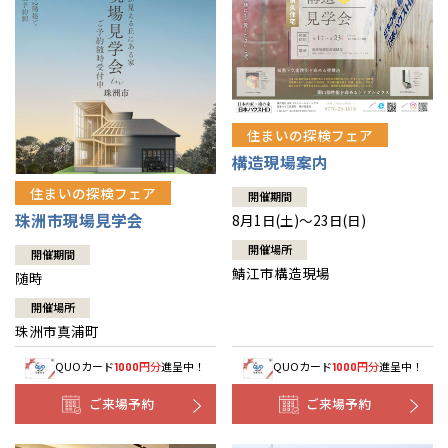
住まいの探検フェア
構造現場案内
住まいの探検フェア
開催期間
珠洲市現場見学会
8月1日(土)～23日(日)
開催場所
開催期間
鯖江市構造現場
随時
開催場所
珠洲市真浦町
QUOカード
円分
進呈中！
QUOカード
円分
進呈中！
1000
1000
ご来場予約
ご来場予約