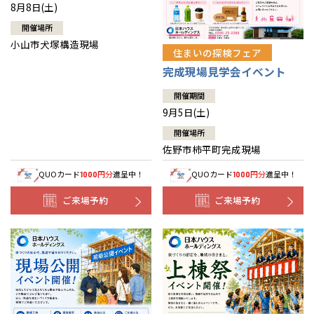
8月8日(土)
開催場所
小山市犬塚構造現場
住まいの探検フェア
完成現場見学会イベント
開催期間
9月5日(土)
開催場所
佐野市柿平町完成現場
QUOカード
円分
進呈中！
QUOカード
円分
進呈中！
1000
1000
ご来場予約
ご来場予約