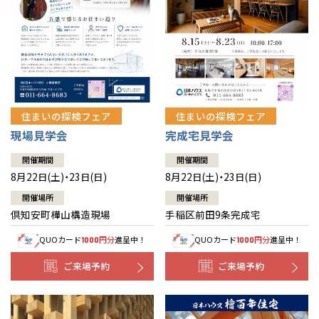
北海道
北海道
札幌
札幌
札幌
東北
東北
小樽
青森県
八戸
道央
青森
甲信越・北陸
甲信越・北陸
道央
苫小牧千歳
青森
小樽
新潟県
新潟
住まいの探検フェア
住まいの探検フェア
道北
秋田
新潟
関東
関東
秋田県
秋田
長岡
道北
旭川
現場見学会
完成宅見学会
東京都
世田谷
道南
岩手
山梨
東京
東海
東海
岩手県
盛岡
山梨県
甲府
開催期間
開催期間
道南
函館
八王子
北上
8月22日(土)・23日(日)
8月22日(土)・23日(日)
室蘭
愛知県
名古屋
道東
山形
長野
神奈川
愛知
近畿
近畿
長野県
長野
神奈川県
横浜
山形県
山形
開催場所
開催場所
豊橋
松本
道東
帯広
湘南
倶知安町樺山構造現場
手稲区前田9条完成宅
大阪府
大阪
釧路
宮城
富山
埼玉
岐阜
大阪
中国・四国
中国・四国
相模
宮城県
仙台
岐阜県
岐阜
富山県
富山
QUOカード
円分
進呈中！
QUOカード
円分
進呈中！
1000
1000
京都府
京都
埼玉県
埼玉
岡山県
岡山
福島県
郡山
福島
石川
千葉
静岡
京都
岡山
九州
九州
静岡県
静岡
石川県
金沢
ご来場予約
ご来場予約
所沢
福島
浜松
兵庫県
姫路
香川県
高松
いわき
福岡県
福岡
福井県
福井
福井
茨城
三重
兵庫
香川
福岡
千葉県
千葉
分譲マンション
会津
三重県
四日市
奈良県
奈良
柏
愛媛県
松山