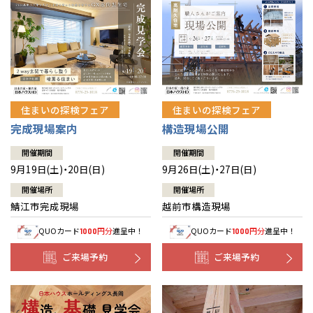
住まいの探検フェア
住まいの探検フェア
完成現場案内
構造現場公開
開催期間
開催期間
9月19日(土)・20日(日)
9月26日(土)・27日(日)
開催場所
開催場所
鯖江市完成現場
越前市構造現場
QUOカード
円分
進呈中！
QUOカード
円分
進呈中！
1000
1000
ご来場予約
ご来場予約