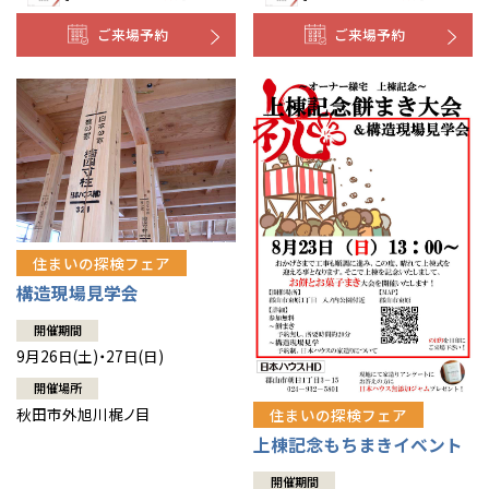
ご来場予約
ご来場予約
住まいの探検フェア
構造現場見学会
開催期間
9月26日(土)・27日(日)
開催場所
秋田市外旭川梶ノ目
住まいの探検フェア
上棟記念もちまきイベント
開催期間