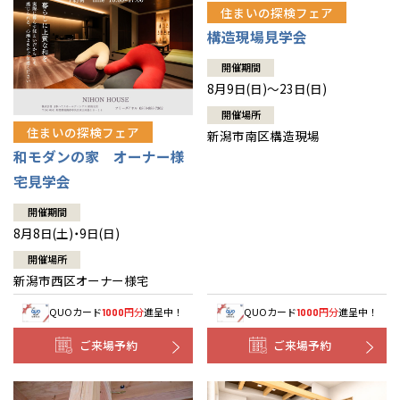
住まいの探検フェア
構造現場見学会
開催期間
8月9日(日)～23日(日)
開催場所
住まいの探検フェア
新潟市南区構造現場
和モダンの家 オーナー様
宅見学会
開催期間
8月8日(土)・9日(日)
開催場所
新潟市西区オーナー様宅
QUOカード
円分
進呈中！
QUOカード
円分
進呈中！
1000
1000
ご来場予約
ご来場予約