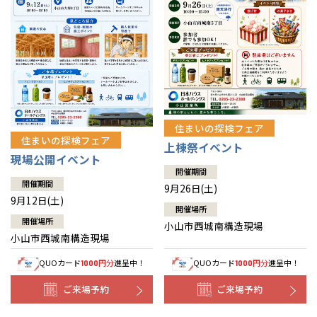
住まいの探検フェア
住まいの探検フェア
上棟祭イベント
現場公開イベント
開催期間
開催期間
9月26日(土)
9月12日(土)
開催場所
開催場所
小山市西城南構造現場
小山市西城南構造現場
QUOカード
円分
進呈中！
QUOカード
円分
進呈中！
1000
1000
ご来場予約
ご来場予約