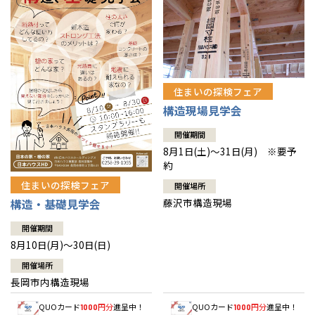
住まいの探検フェア
構造現場見学会
開催期間
8月1日(土)～31日(月) ※要予
約
住まいの探検フェア
開催場所
藤沢市構造現場
構造・基礎見学会
開催期間
8月10日(月)～30日(日)
開催場所
長岡市内構造現場
QUOカード
円分
進呈中！
QUOカード
円分
進呈中！
1000
1000