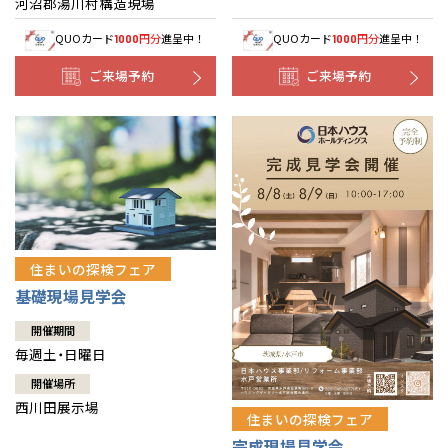
河沼郡湯川村構造現場
QUOカード
円分
進呈中！
QUOカード
円分
進呈中！
1000
1000
ご来場予約
ご来場予約
住まいの探検フェア
基礎現場見学会
開催期間
毎週土・日曜日
開催場所
西川田展示場
住まいの探検フェア
完成現場見学会