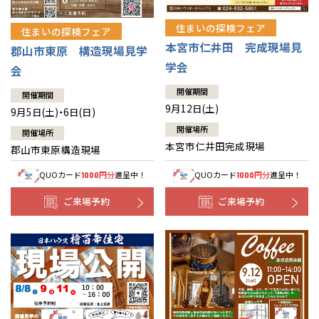
住まいの探検フェア
住まいの探検フェア
本宮市仁井田 完成現場見
郡山市東原 構造現場見学
学会
会
開催期間
開催期間
9月12日(土)
9月5日(土)・6日(日)
開催場所
開催場所
本宮市仁井田完成現場
郡山市東原構造現場
QUOカード
円分
進呈中！
QUOカード
円分
進呈中！
1000
1000
ご来場予約
ご来場予約