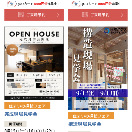
QUOカード
円分
進呈中！
QUOカード
円分
進呈中！
1000
1000
事業部紹介
ご来場予約
ご来場予約
IR情報
木材調達指針
グループ会社紹介
CMギャラリー
採用情報
住まいの探検フェア
完成現場見学会
住まいの探検フェア
構造現場見学会
開催期間
8月15日(土)・16日(日)・22日