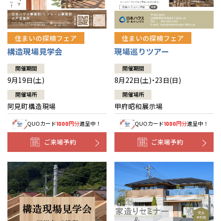
住まいの探検フェア
住まいの探検フェア
構造現場見学会
現場巡りツアー
開催期間
開催期間
9月19日(土)
8月22日(土)・23日(日)
開催場所
開催場所
阿見町構造現場
甲府昭和展示場
QUOカード
円分
進呈中！
QUOカード
円分
進呈中！
1000
1000
ご来場予約
ご来場予約