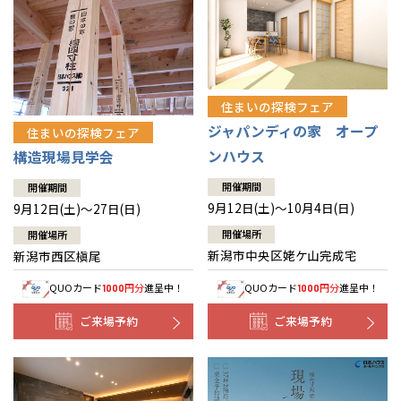
住まいの探検フェア
ジャパンディの家 オープ
住まいの探検フェア
ンハウス
構造現場見学会
開催期間
開催期間
9月12日(土)～10月4日(日)
9月12日(土)～27日(日)
開催場所
開催場所
新潟市中央区姥ケ山完成宅
新潟市西区槇尾
QUOカード
円分
進呈中！
QUOカード
円分
進呈中！
1000
1000
ご来場予約
ご来場予約