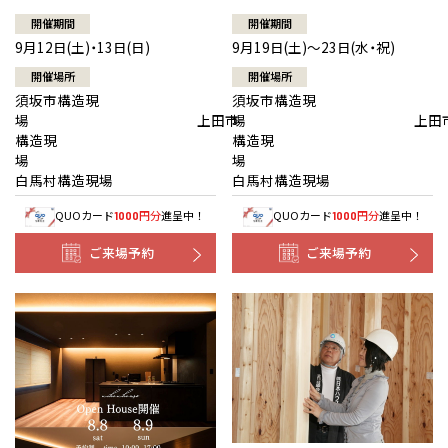
開催期間
開催期間
9月12日(土)・13日(日)
9月19日(土)～23日(水・祝)
開催場所
開催場所
須坂市構造現
須坂市構造現
場 上田市
場 上田
構造現
構造現
場
白馬村構造現場
白馬村構造現場
QUOカード
円分
進呈中！
QUOカード
円分
進呈中！
1000
1000
ご来場予約
ご来場予約