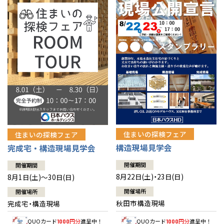
佐賀県
佐賀
栃木
奈良
愛媛
佐賀
※現住所のある都道府県以外の建築予定地の方でも
現住所の有るお近
茨城県
水戸
熊本県
熊本
くの展示場又は店舗にお問合せください。
移住の計画の方もご相談対
群馬
滋賀
鳥取
熊本
応します。お気軽にご相談ください。
栃木県
宇都宮
大分県
大分
小山
和歌山
島根
大分
宮崎県
宮崎
群馬県
群馬
伊勢崎
広島
宮崎
鹿児島県
鹿児島
山口
鹿児島
徳島
長崎
住まいの探検フェア
住まいの探検フェア
構造現場見学会
完成宅・構造現場見学会
高知
沖縄
開催期間
開催期間
8月22日(土)・23日(日)
8月1日(土)～30日(日)
開催場所
開催場所
秋田市構造現場
完成宅・構造現場
QUOカード
円分
進呈中！
QUOカード
円分
進呈中！
1000
1000