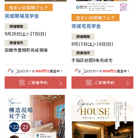
住まいの探検フェア
完成現場見学会
住まいの探検フェア
完成宅見学会
開催期間
9月26日(土)・27日(日)
開催期間
開催場所
8月15日(土)・16日(日)
函館市豊岡町完成現場
開催場所
手稲区前田9条完成宅
QUOカード
円分
進呈中！
QUOカード
円分
進呈中！
1000
1000
ご来場予約
ご来場予約
全国の展示場
お近くのイベント