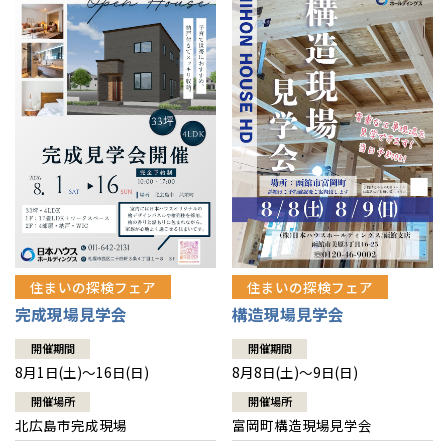
感謝訪問・長期保証
理想の木材「檜」
平屋の家
選ばれる理由
賃貸併用住宅のメリット
分譲住宅・土地
直営工事
外観・インテリア集
リフォームの流れ
安心のサポートシステム
分譲マンション
1メーターモジュール
WEB住宅展示場
介護保険利用で快適リフォーム
商品紹介
分譲マンション トップ
トランクルーム
冷暖房標準装備
暮らし方提案
展示場案内
ワザックとは
会社情報
24時間対応コールセンター
住まいのコラム
高い信頼性
会社情報 トップ
お問い合わせ
デザイン賞各種受賞
住まいのお手入れ集
安心の管理体制
住まいの探検フェア
住まいの探検フェア
ニュースリリース
会員サイト
完成現場見学会
構造現場見学会
セントラルヒーティング
ギャラリー
代表ごあいさつ
開催期間
開催期間
8月1日(土)～16日(日)
8月8日(土)～9日(日)
企業理念
開催場所
開催場所
北広島市完成現場
富岡町構造現場見学会
会社概要