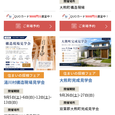
開催場所
大熊町構造現場
QUOカード
円分
進呈中！
QUOカード
円分
進呈中！
1000
1000
ご来場予約
ご来場予約
住まいの探検フェア
住まいの探検フェア
大熊町完成見学会
湯川村構造現場見学会
開催期間
開催期間
9月26日(土)・27日(日)
9月5日(土)・6日(日)・12日(土)・
13日(日)
開催場所
双葉郡大熊町完成見学会
開催場所