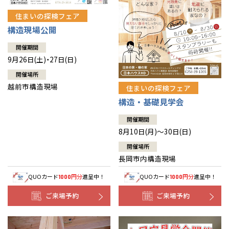
住まいの探検フェア
構造現場公開
開催期間
9月26日(土)・27日(日)
開催場所
越前市構造現場
住まいの探検フェア
構造・基礎見学会
開催期間
8月10日(月)～30日(日)
開催場所
長岡市内構造現場
QUOカード
円分
進呈中！
QUOカード
円分
進呈中！
1000
1000
ご来場予約
ご来場予約