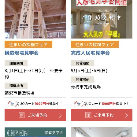
住まいの探検フェア
住まいの探検フェア
構造現場見学会
完成入居宅見学会
開催期間
開催期間
8月1日(土)～31日(月) ※要予
9月5日(土)・6日(日)
約
開催場所
開催場所
青梅市完成現場
藤沢市構造現場
QUOカード
円分
進呈中！
QUOカード
円分
進呈中！
1000
1000
ご来場予約
ご来場予約