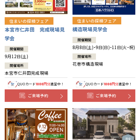
住まいの探検フェア
住まいの探検フェア
構造現場見学会
本宮市仁井田 完成現場見
学会
開催期間
8月8日(土)・9日(日)・11日(火・祝)
開催期間
9月12日(土)
開催場所
花巻市構造現場
開催場所
本宮市仁井田完成現場
QUOカード
円分
進呈中！
QUOカード
円分
進呈中！
1000
1000
ご来場予約
ご来場予約