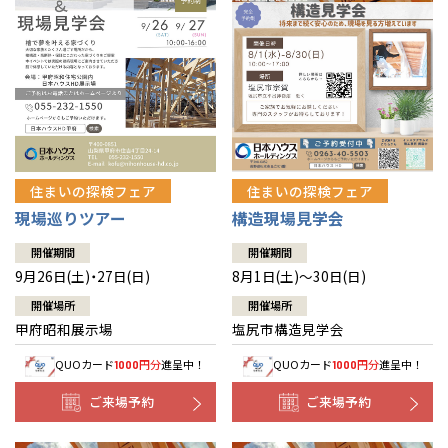
住まいの探検フェア
住まいの探検フェア
構造現場見学会
現場巡りツアー
開催期間
開催期間
8月1日(土)～30日(日)
9月26日(土)・27日(日)
開催場所
開催場所
塩尻市構造見学会
甲府昭和展示場
QUOカード
円分
進呈中！
QUOカード
円分
進呈中！
1000
1000
ご来場予約
ご来場予約