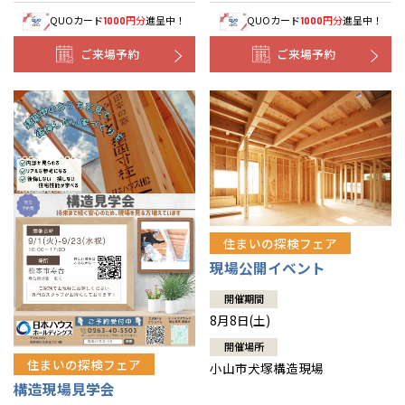
QUOカード
円分
進呈中！
QUOカード
円分
進呈中！
1000
1000
ご来場予約
ご来場予約
住まいの探検フェア
現場公開イベント
開催期間
8月8日(土)
開催場所
住まいの探検フェア
小山市犬塚構造現場
構造現場見学会