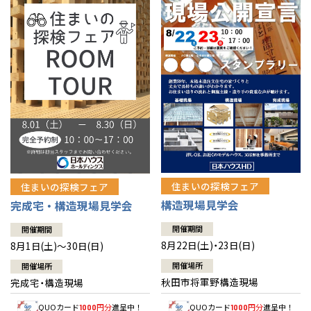
佐賀県
佐賀
栃木
奈良
愛媛
佐賀
※現住所のある都道府県以外の建築予定地の方でも
現住所の有るお近
茨城県
水戸
熊本県
熊本
くの展示場又は店舗にお問合せください。
移住の計画の方もご相談対
群馬
滋賀
鳥取
熊本
応します。お気軽にご相談ください。
栃木県
宇都宮
大分県
大分
小山
和歌山
島根
大分
宮崎県
宮崎
群馬県
群馬
伊勢崎
広島
宮崎
鹿児島県
鹿児島
山口
鹿児島
徳島
長崎
住まいの探検フェア
住まいの探検フェア
構造現場見学会
完成宅・構造現場見学会
高知
沖縄
開催期間
開催期間
8月22日(土)・23日(日)
8月1日(土)～30日(日)
開催場所
開催場所
秋田市将軍野構造現場
完成宅・構造現場
QUOカード
円分
進呈中！
QUOカード
円分
進呈中！
1000
1000