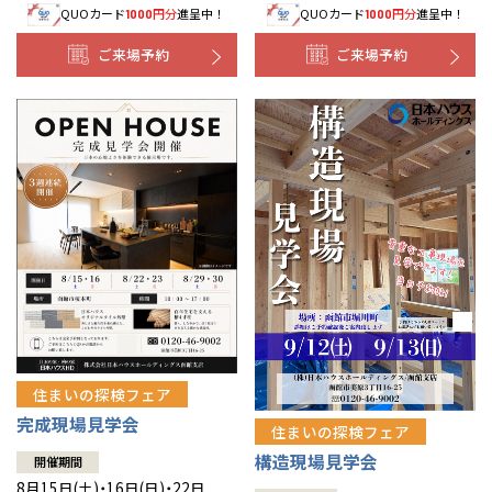
QUOカード
円分
進呈中！
QUOカード
円分
進呈中！
1000
1000
事業部紹介
ご来場予約
ご来場予約
IR情報
木材調達指針
グループ会社紹介
CMギャラリー
採用情報
住まいの探検フェア
完成現場見学会
住まいの探検フェア
構造現場見学会
開催期間
8月15日(土)・16日(日)・22日