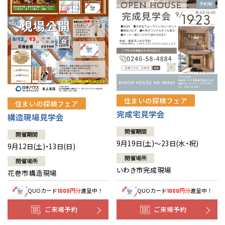
住まいの探検フェア
住まいの探検フェア
完成宅見学会
構造現場見学会
開催期間
開催期間
9月19日(土)～23日(水・祝)
9月12日(土)・13日(日)
開催場所
開催場所
いわき市完成現場
花巻市構造現場
QUOカード
円分
進呈中！
QUOカード
円分
進呈中！
1000
1000
ご来場予約
ご来場予約