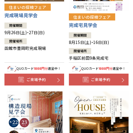
住まいの探検フェア
完成現場見学会
住まいの探検フェア
完成宅見学会
開催期間
9月26日(土)・27日(日)
開催期間
開催場所
8月15日(土)・16日(日)
函館市豊岡町完成現場
開催場所
手稲区前田9条完成宅
QUOカード
円分
進呈中！
QUOカード
円分
進呈中！
1000
1000
ご来場予約
ご来場予約
全国の展示場
お近くのイベント