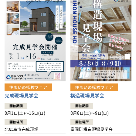
感謝訪問・長期保証
理想の木材「檜」
平屋の家
選ばれる理由
賃貸併用住宅のメリット
分譲住宅・土地
直営工事
外観・インテリア集
リフォームの流れ
安心のサポートシステム
分譲マンション
1メーターモジュール
WEB住宅展示場
介護保険利用で快適リフォーム
商品紹介
分譲マンション トップ
トランクルーム
冷暖房標準装備
暮らし方提案
展示場案内
ワザックとは
会社情報
24時間対応コールセンター
住まいのコラム
高い信頼性
会社情報 トップ
お問い合わせ
デザイン賞各種受賞
住まいのお手入れ集
安心の管理体制
住まいの探検フェア
住まいの探検フェア
ニュースリリース
会員サイト
完成現場見学会
構造現場見学会
セントラルヒーティング
ギャラリー
代表ごあいさつ
開催期間
開催期間
8月1日(土)～16日(日)
8月8日(土)～9日(日)
企業理念
開催場所
開催場所
北広島市完成現場
富岡町構造現場見学会
会社概要