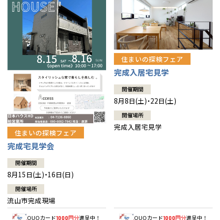
住まいの探検フェア
完成入居宅見学
開催期間
8月8日(土)・22日(土)
開催場所
完成入居宅見学
住まいの探検フェア
完成宅見学会
開催期間
8月15日(土)・16日(日)
開催場所
流山市完成現場
QUOカード
円分
進呈中！
QUOカード
円分
進呈中！
1000
1000