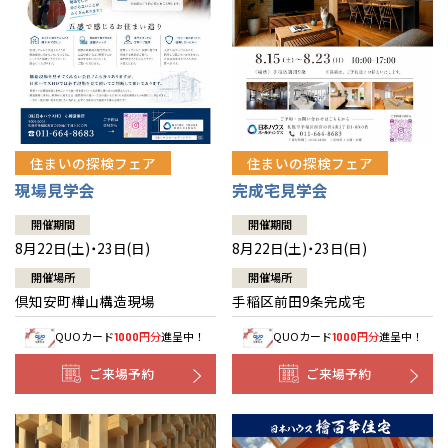
北海道
北海道
札幌
札幌
札幌
東北
東北
小樽
青森県
八戸
道央
青森
甲信越・北陸
甲信越・北陸
道央
苫小牧千歳
青森
小樽
新潟県
新潟
住まいの探検フェア
住まいの探検フェア
道北
秋田
新潟
関東
関東
秋田県
秋田
長岡
道北
旭川
現場見学会
完成宅見学会
東京都
世田谷
道南
岩手
山梨
東京
東海
東海
岩手県
盛岡
山梨県
甲府
開催期間
開催期間
道南
函館
八王子
北上
8月22日(土)・23日(日)
8月22日(土)・23日(日)
室蘭
愛知県
名古屋
道東
山形
長野
神奈川
愛知
近畿
近畿
長野県
長野
神奈川県
横浜
山形県
山形
開催場所
開催場所
豊橋
松本
道東
帯広
湘南
倶知安町樺山構造現場
手稲区前田9条完成宅
大阪府
大阪
釧路
宮城
富山
埼玉
岐阜
大阪
中国・四国
中国・四国
相模
宮城県
仙台
岐阜県
岐阜
富山県
富山
QUOカード
円分
進呈中！
QUOカード
円分
進呈中！
1000
1000
京都府
京都
埼玉県
埼玉
岡山県
岡山
福島県
郡山
福島
石川
千葉
静岡
京都
岡山
九州
九州
静岡県
静岡
石川県
金沢
ご来場予約
ご来場予約
所沢
福島
浜松
兵庫県
姫路
香川県
高松
いわき
福岡県
福岡
福井県
福井
福井
茨城
三重
兵庫
香川
福岡
千葉県
千葉
分譲マンション
会津
三重県
四日市
奈良県
奈良
柏
愛媛県
松山