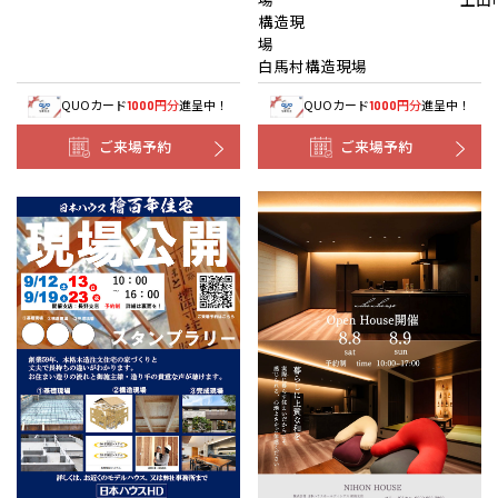
構造現
白馬村構造現場
QUOカード
円分
進呈中！
QUOカード
円分
進呈中！
1000
1000
ご来場予約
ご来場予約