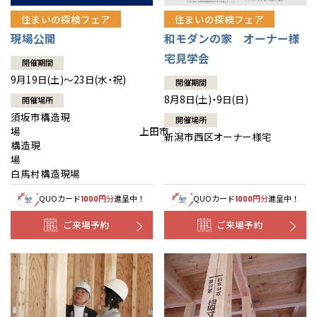
住まいの探検フェア
住まいの探検フェア
現場公開
和モダンの家 オーナー様
宅見学会
開催期間
9月19日(土)～23日(水・祝)
開催期間
8月8日(土)・9日(日)
開催場所
須坂市構造現
開催場所
場 上田市
新潟市西区オーナー様宅
構造現
場
白馬村構造現場
QUOカード
円分
進呈中！
QUOカード
円分
進呈中！
1000
1000
ご来場予約
ご来場予約