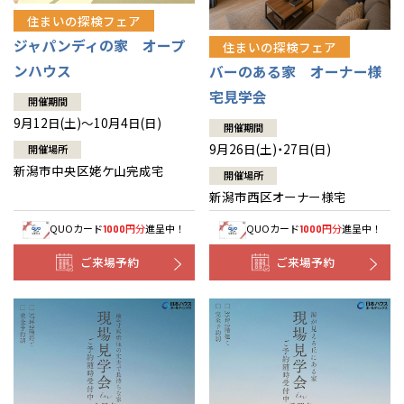
住まいの探検フェア
ジャパンディの家 オープ
住まいの探検フェア
ンハウス
バーのある家 オーナー様
宅見学会
開催期間
9月12日(土)～10月4日(日)
開催期間
9月26日(土)・27日(日)
開催場所
新潟市中央区姥ケ山完成宅
開催場所
新潟市西区オーナー様宅
QUOカード
円分
進呈中！
QUOカード
円分
進呈中！
1000
1000
ご来場予約
ご来場予約