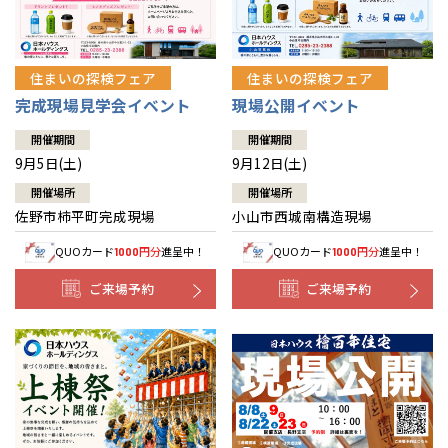
住まいの探検フェア
住まいの探検フェア
完成現場見学会イベント
現場公開イベント
開催期間
開催期間
9月5日(土)
9月12日(土)
開催場所
開催場所
佐野市柿平町完成現場
小山市西城南構造現場
QUOカード
円分
進呈中！
QUOカード
円分
進呈中！
1000
1000
ご来場予約
ご来場予約