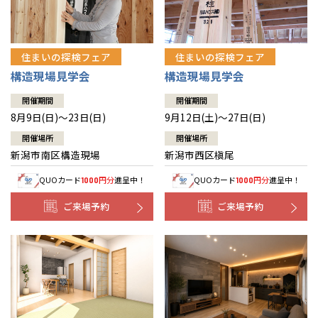
住まいの探検フェア
住まいの探検フェア
構造現場見学会
構造現場見学会
開催期間
開催期間
8月9日(日)～23日(日)
9月12日(土)～27日(日)
開催場所
開催場所
新潟市南区構造現場
新潟市西区槇尾
QUOカード
円分
進呈中！
QUOカード
円分
進呈中！
1000
1000
ご来場予約
ご来場予約