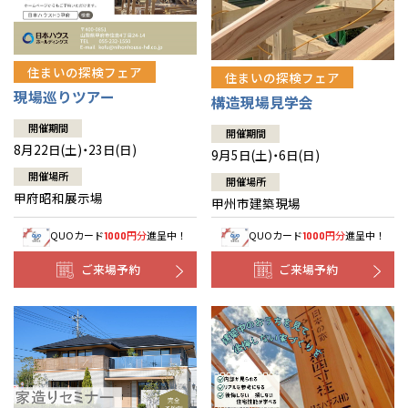
住まいの探検フェア
住まいの探検フェア
現場巡りツアー
構造現場見学会
開催期間
開催期間
8月22日(土)・23日(日)
9月5日(土)・6日(日)
開催場所
開催場所
甲府昭和展示場
甲州市建築現場
QUOカード
円分
進呈中！
QUOカード
円分
進呈中！
1000
1000
ご来場予約
ご来場予約