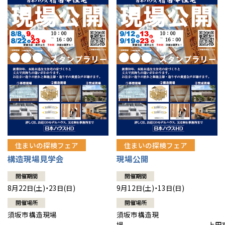
住まいの探検フェア
住まいの探検フェア
構造現場見学会
現場公開
開催期間
開催期間
8月22日(土)・23日(日)
9月12日(土)・13日(日)
開催場所
開催場所
須坂市構造現場
須坂市構造現
場 上田