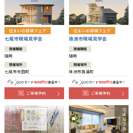
住まいの探検フェア
住まいの探検フェア
七尾市現場見学会
珠洲市現場見学会
開催期間
開催期間
随時
随時
開催場所
開催場所
七尾市矢田町
珠洲市真浦町
QUOカード
円分
進呈中！
QUOカード
円分
進呈中！
1000
1000
ご来場予約
ご来場予約