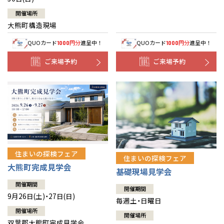
開催場所
大熊町構造現場
QUOカード
円分
進呈中！
QUOカード
円分
進呈中！
1000
1000
ご来場予約
ご来場予約
住まいの探検フェア
住まいの探検フェア
大熊町完成見学会
基礎現場見学会
開催期間
開催期間
9月26日(土)・27日(日)
毎週土・日曜日
開催場所
開催場所
双葉郡大熊町完成見学会