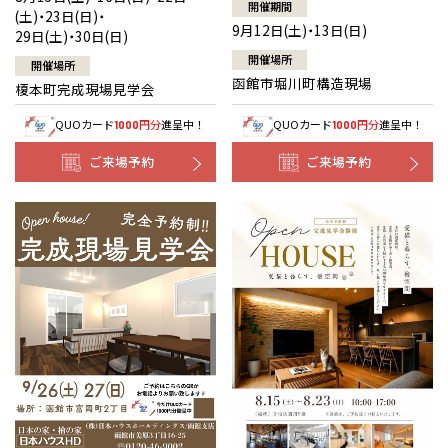
開催期間
(土)・23日(日)・
9月12日(土)・13日(日)
29日(土)・30日(日)
開催場所
開催場所
函館市堀川町構造現場
榎本町完成現場見学会
QUOカード
円分
進呈中！
QUOカード
円分
進呈中！
1000
1000
ご来場予約
ご来場予約