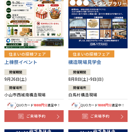
住まいの探検フェア
住まいの探検フェア
上棟祭イベント
構造現場見学会
開催期間
開催期間
9月26日(土)
8月8日(土)・9日(日)
開催場所
開催場所
小山市西城南構造現場
白馬村構造現場
QUOカード
円分
進呈中！
QUOカード
円分
進呈中！
1000
1000
ご来場予約
ご来場予約