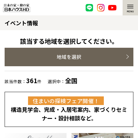
イベント情報
脱炭素・檜の家
環境にやさしい、脱炭素社会の住宅
選ばれる理由
該当する地域を選択してください。
檜・木造住宅
檜の魅力
地域を選択
耐震構造
檜の魅力 トップ
注文住宅
361
全国
該当件数：
件
選択中：
高耐久住宅
檜と日本人
注文住宅 トップ
施工事例
住まいの探検フェア開催！
高断熱・高気密の家
1000年を超えて生きる檜
グレートステージ
リフォーム
構造見学会、完成・入居宅案内、家づくりセミ
エネルギー自給自足
知られざる檜の効果・作用
クレステージ
リフォーム トップ
資産活用
ナー・設計相談など。
ZEH特集
檜の住まいデザイン
施工事例
リフォームメニュー
資産活用 トップ
買取サービス