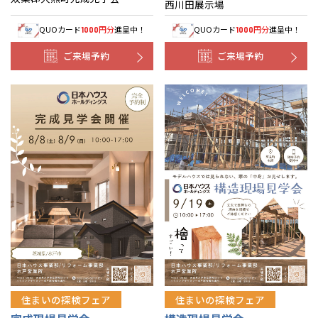
西川田展示場
QUOカード
円分
進呈中！
QUOカード
円分
進呈中！
1000
1000
ご来場予約
ご来場予約
住まいの探検フェア
住まいの探検フェア