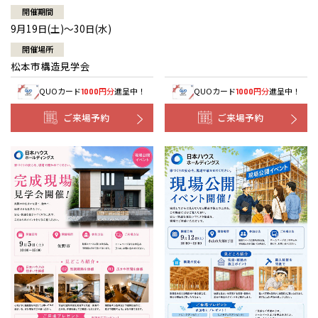
開催期間
9月19日(土)～30日(水)
開催場所
松本市構造見学会
QUOカード
円分
進呈中！
QUOカード
円分
進呈中！
1000
1000
ご来場予約
ご来場予約