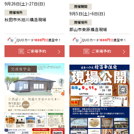
9月26日(土)・27日(日)
開催期間
開催場所
9月5日(土)・6日(日)
秋田市外旭川構造現場
開催場所
郡山市東原構造現場
QUOカード
円分
進呈中！
QUOカード
円分
進呈中！
1000
1000
ご来場予約
ご来場予約