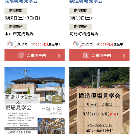
完成現場見学会
構造現場見学会
開催期間
開催期間
8月8日(土)・9日(日)
9月19日(土)
開催場所
開催場所
水戸市完成現場
阿見町構造現場
QUOカード
円分
進呈中！
QUOカード
円分
進呈中！
1000
1000
ご来場予約
ご来場予約