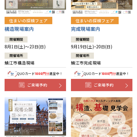
住まいの探検フェア
住まいの探検フェア
構造現場案内
完成現場案内
開催期間
開催期間
8月1日(土)～23日(日)
9月19日(土)・20日(日)
開催場所
開催場所
鯖江市構造現場
鯖江市完成現場
QUOカード
円分
進呈中！
QUOカード
円分
進呈中！
1000
1000
ご来場予約
ご来場予約