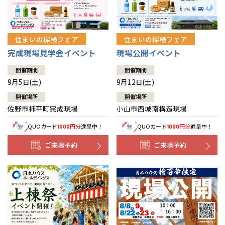
住まいの探検フェア
住まいの探検フェア
完成現場見学会イベント
現場公開イベント
開催期間
開催期間
9月5日(土)
9月12日(土)
開催場所
開催場所
佐野市柿平町完成現場
小山市西城南構造現場
QUOカード
円分
進呈中！
QUOカード
円分
進呈中！
1000
1000
ご来場予約
ご来場予約