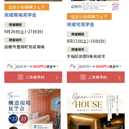
住まいの探検フェア
完成現場見学会
住まいの探検フェア
完成宅見学会
開催期間
9月26日(土)・27日(日)
開催期間
開催場所
8月15日(土)・16日(日)
函館市豊岡町完成現場
開催場所
手稲区前田9条完成宅
QUOカード
円分
進呈中！
QUOカード
円分
進呈中！
1000
1000
ご来場予約
ご来場予約
全国の展示場
お近くのイベント