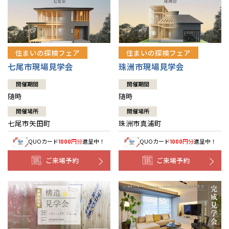
住まいの探検フェア
住まいの探検フェア
七尾市現場見学会
珠洲市現場見学会
開催期間
開催期間
随時
随時
開催場所
開催場所
七尾市矢田町
珠洲市真浦町
QUOカード
円分
進呈中！
QUOカード
円分
進呈中！
1000
1000
ご来場予約
ご来場予約