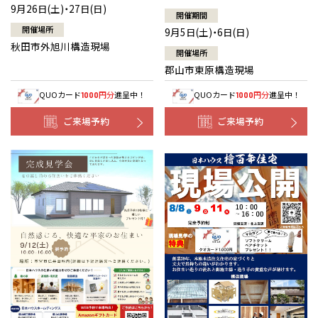
9月26日(土)・27日(日)
開催期間
開催場所
9月5日(土)・6日(日)
秋田市外旭川構造現場
開催場所
郡山市東原構造現場
QUOカード
円分
進呈中！
QUOカード
円分
進呈中！
1000
1000
ご来場予約
ご来場予約