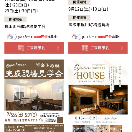
開催期間
(土)・23日(日)・
9月12日(土)・13日(日)
29日(土)・30日(日)
開催場所
開催場所
函館市堀川町構造現場
榎本町完成現場見学会
QUOカード
円分
進呈中！
QUOカード
円分
進呈中！
1000
1000
ご来場予約
ご来場予約