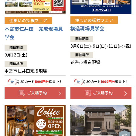
住まいの探検フェア
住まいの探検フェア
構造現場見学会
本宮市仁井田 完成現場見
学会
開催期間
8月8日(土)・9日(日)・11日(火・祝)
開催期間
9月12日(土)
開催場所
花巻市構造現場
開催場所
本宮市仁井田完成現場
QUOカード
円分
進呈中！
QUOカード
円分
進呈中！
1000
1000
ご来場予約
ご来場予約