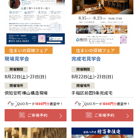
北海道
北海道
札幌
札幌
札幌
東北
東北
小樽
青森県
八戸
道央
青森
甲信越・北陸
甲信越・北陸
道央
苫小牧千歳
青森
小樽
新潟県
新潟
住まいの探検フェア
住まいの探検フェア
道北
秋田
新潟
関東
関東
秋田県
秋田
長岡
道北
旭川
現場見学会
完成宅見学会
東京都
世田谷
道南
岩手
山梨
東京
東海
東海
岩手県
盛岡
山梨県
甲府
開催期間
開催期間
道南
函館
八王子
北上
8月22日(土)・23日(日)
8月22日(土)・23日(日)
室蘭
愛知県
名古屋
道東
山形
長野
神奈川
愛知
近畿
近畿
長野県
長野
神奈川県
横浜
山形県
山形
開催場所
開催場所
豊橋
松本
道東
帯広
湘南
倶知安町樺山構造現場
手稲区前田9条完成宅
大阪府
大阪
釧路
宮城
富山
埼玉
岐阜
大阪
中国・四国
中国・四国
相模
宮城県
仙台
岐阜県
岐阜
富山県
富山
QUOカード
円分
進呈中！
QUOカード
円分
進呈中！
1000
1000
京都府
京都
埼玉県
埼玉
岡山県
岡山
福島県
郡山
福島
石川
千葉
静岡
京都
岡山
九州
九州
静岡県
静岡
石川県
金沢
ご来場予約
ご来場予約
所沢
福島
浜松
兵庫県
姫路
香川県
高松
いわき
福岡県
福岡
福井県
福井
福井
茨城
三重
兵庫
香川
福岡
千葉県
千葉
分譲マンション
会津
三重県
四日市
奈良県
奈良
柏
愛媛県
松山