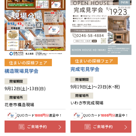
住まいの探検フェア
住まいの探検フェア
完成宅見学会
構造現場見学会
開催期間
開催期間
9月19日(土)～23日(水・祝)
9月12日(土)・13日(日)
開催場所
開催場所
いわき市完成現場
花巻市構造現場
QUOカード
円分
進呈中！
QUOカード
円分
進呈中！
1000
1000
ご来場予約
ご来場予約