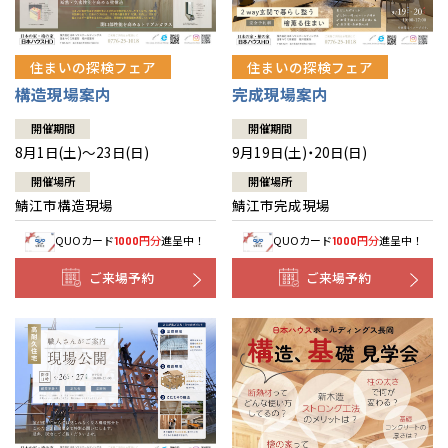
住まいの探検フェア
住まいの探検フェア
構造現場案内
完成現場案内
開催期間
開催期間
8月1日(土)～23日(日)
9月19日(土)・20日(日)
開催場所
開催場所
鯖江市構造現場
鯖江市完成現場
QUOカード
円分
進呈中！
QUOカード
円分
進呈中！
1000
1000
ご来場予約
ご来場予約