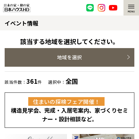
イベント情報
脱炭素・檜の家
環境にやさしい、脱炭素社会の住宅
選ばれる理由
該当する地域を選択してください。
檜・木造住宅
檜の魅力
地域を選択
耐震構造
檜の魅力 トップ
注文住宅
361
全国
該当件数：
件
選択中：
高耐久住宅
檜と日本人
注文住宅 トップ
施工事例
住まいの探検フェア開催！
高断熱・高気密の家
1000年を超えて生きる檜
グレートステージ
リフォーム
構造見学会、完成・入居宅案内、家づくりセミ
エネルギー自給自足
知られざる檜の効果・作用
クレステージ
リフォーム トップ
資産活用
ナー・設計相談など。
ZEH特集
檜の住まいデザイン
施工事例
リフォームメニュー
資産活用 トップ
買取サービス