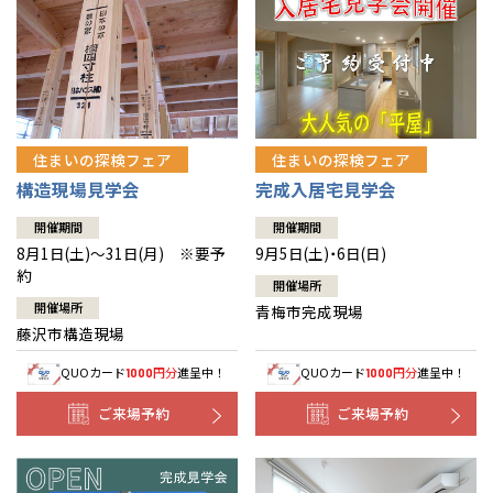
住まいの探検フェア
住まいの探検フェア
構造現場見学会
完成入居宅見学会
開催期間
開催期間
8月1日(土)～31日(月) ※要予
9月5日(土)・6日(日)
約
開催場所
開催場所
青梅市完成現場
藤沢市構造現場
QUOカード
円分
進呈中！
QUOカード
円分
進呈中！
1000
1000
ご来場予約
ご来場予約