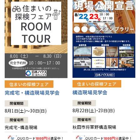
佐賀県
佐賀
栃木
奈良
愛媛
佐賀
※現住所のある都道府県以外の建築予定地の方でも
現住所の有るお近
茨城県
水戸
熊本県
熊本
くの展示場又は店舗にお問合せください。
移住の計画の方もご相談対
群馬
滋賀
鳥取
熊本
応します。お気軽にご相談ください。
栃木県
宇都宮
大分県
大分
小山
和歌山
島根
大分
宮崎県
宮崎
群馬県
群馬
伊勢崎
広島
宮崎
鹿児島県
鹿児島
山口
鹿児島
徳島
長崎
住まいの探検フェア
住まいの探検フェア
構造現場見学会
完成宅・構造現場見学会
高知
沖縄
開催期間
開催期間
8月22日(土)・23日(日)
8月1日(土)～30日(日)
開催場所
開催場所
秋田市将軍野構造現場
完成宅・構造現場
QUOカード
円分
進呈中！
QUOカード
円分
進呈中！
1000
1000