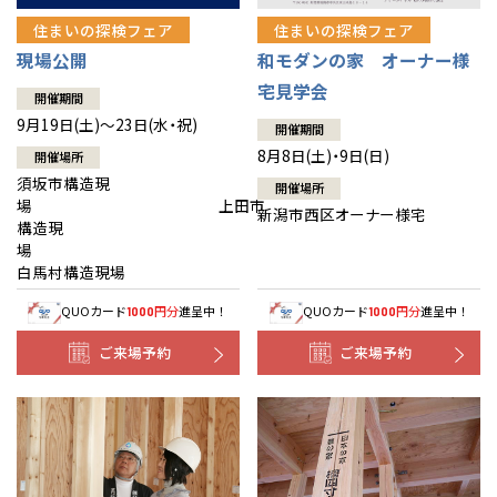
住まいの探検フェア
住まいの探検フェア
現場公開
和モダンの家 オーナー様
宅見学会
開催期間
9月19日(土)～23日(水・祝)
開催期間
8月8日(土)・9日(日)
開催場所
須坂市構造現
開催場所
場 上田市
新潟市西区オーナー様宅
構造現
場
白馬村構造現場
QUOカード
円分
進呈中！
QUOカード
円分
進呈中！
1000
1000
ご来場予約
ご来場予約