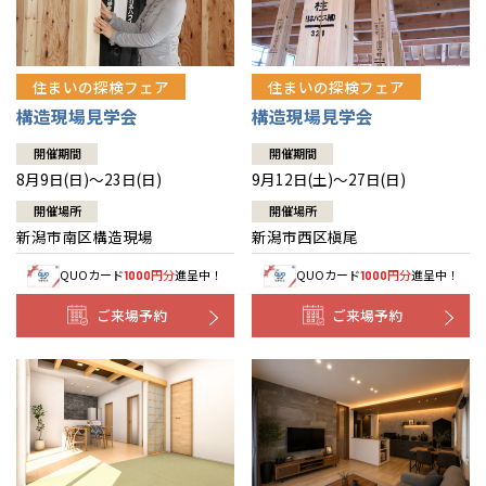
住まいの探検フェア
住まいの探検フェア
構造現場見学会
構造現場見学会
開催期間
開催期間
8月9日(日)～23日(日)
9月12日(土)～27日(日)
開催場所
開催場所
新潟市南区構造現場
新潟市西区槇尾
QUOカード
円分
進呈中！
QUOカード
円分
進呈中！
1000
1000
ご来場予約
ご来場予約