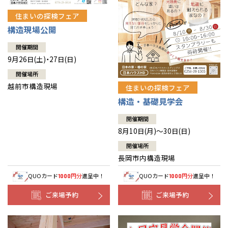
住まいの探検フェア
構造現場公開
開催期間
9月26日(土)・27日(日)
開催場所
越前市構造現場
住まいの探検フェア
構造・基礎見学会
開催期間
8月10日(月)～30日(日)
開催場所
長岡市内構造現場
QUOカード
円分
進呈中！
QUOカード
円分
進呈中！
1000
1000
ご来場予約
ご来場予約