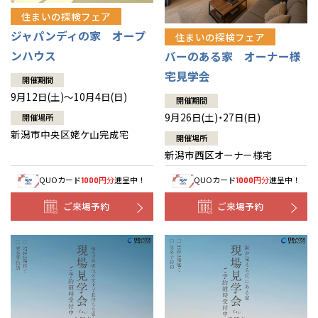
住まいの探検フェア
ジャパンディの家 オープ
住まいの探検フェア
ンハウス
バーのある家 オーナー様
宅見学会
開催期間
9月12日(土)～10月4日(日)
開催期間
9月26日(土)・27日(日)
開催場所
新潟市中央区姥ケ山完成宅
開催場所
新潟市西区オーナー様宅
QUOカード
円分
進呈中！
QUOカード
円分
進呈中！
1000
1000
ご来場予約
ご来場予約