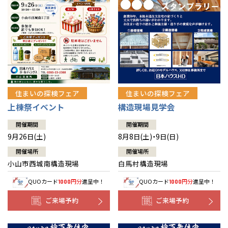
住まいの探検フェア
住まいの探検フェア
上棟祭イベント
構造現場見学会
開催期間
開催期間
9月26日(土)
8月8日(土)・9日(日)
開催場所
開催場所
小山市西城南構造現場
白馬村構造現場
QUOカード
円分
進呈中！
QUOカード
円分
進呈中！
1000
1000
ご来場予約
ご来場予約