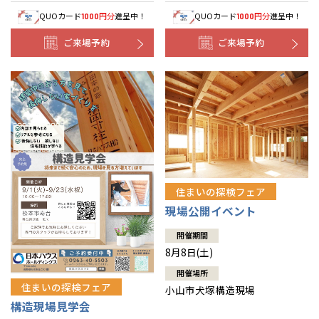
QUOカード
円分
進呈中！
QUOカード
円分
進呈中！
1000
1000
ご来場予約
ご来場予約
住まいの探検フェア
現場公開イベント
開催期間
8月8日(土)
開催場所
住まいの探検フェア
小山市犬塚構造現場
構造現場見学会