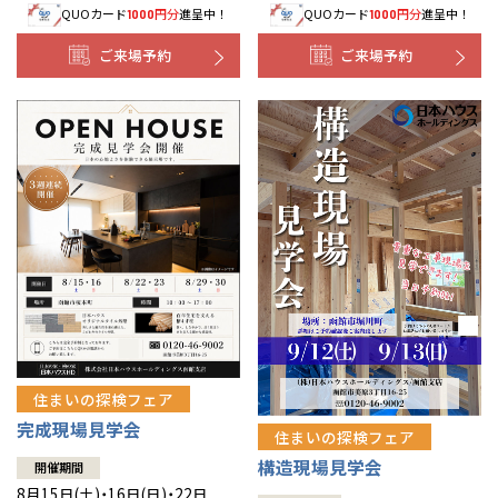
QUOカード
円分
進呈中！
QUOカード
円分
進呈中！
1000
1000
事業部紹介
ご来場予約
ご来場予約
IR情報
木材調達指針
グループ会社紹介
CMギャラリー
採用情報
住まいの探検フェア
完成現場見学会
住まいの探検フェア
構造現場見学会
開催期間
8月15日(土)・16日(日)・22日