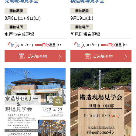
完成現場見学会
構造現場見学会
開催期間
開催期間
8月8日(土)・9日(日)
9月19日(土)
開催場所
開催場所
水戸市完成現場
阿見町構造現場
QUOカード
円分
進呈中！
QUOカード
円分
進呈中！
1000
1000
ご来場予約
ご来場予約