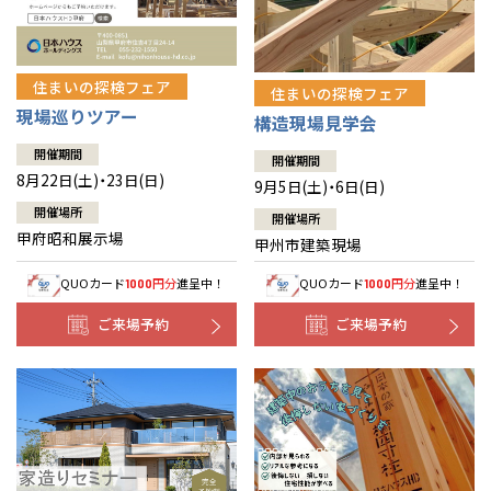
住まいの探検フェア
住まいの探検フェア
現場巡りツアー
構造現場見学会
開催期間
開催期間
8月22日(土)・23日(日)
9月5日(土)・6日(日)
開催場所
開催場所
甲府昭和展示場
甲州市建築現場
QUOカード
円分
進呈中！
QUOカード
円分
進呈中！
1000
1000
ご来場予約
ご来場予約