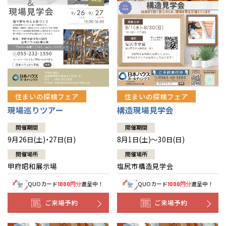
住まいの探検フェア
住まいの探検フェア
構造現場見学会
現場巡りツアー
開催期間
開催期間
8月1日(土)～30日(日)
9月26日(土)・27日(日)
開催場所
開催場所
塩尻市構造見学会
甲府昭和展示場
QUOカード
円分
進呈中！
QUOカード
円分
進呈中！
1000
1000
ご来場予約
ご来場予約