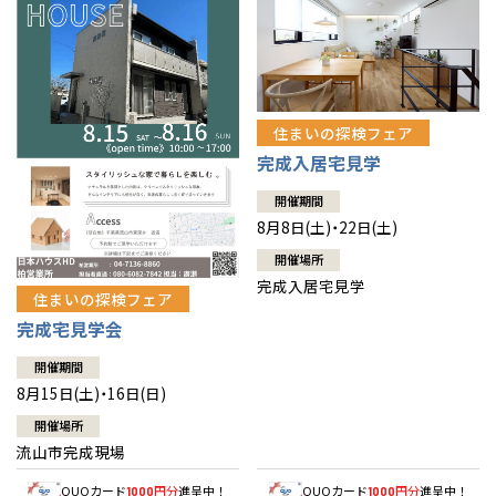
住まいの探検フェア
完成入居宅見学
開催期間
8月8日(土)・22日(土)
開催場所
完成入居宅見学
住まいの探検フェア
完成宅見学会
開催期間
8月15日(土)・16日(日)
開催場所
流山市完成現場
QUOカード
円分
進呈中！
QUOカード
円分
進呈中！
1000
1000