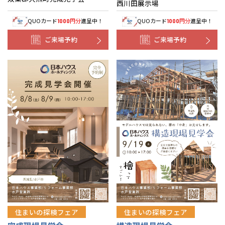
西川田展示場
QUOカード
円分
進呈中！
QUOカード
円分
進呈中！
1000
1000
ご来場予約
ご来場予約
住まいの探検フェア
住まいの探検フェア