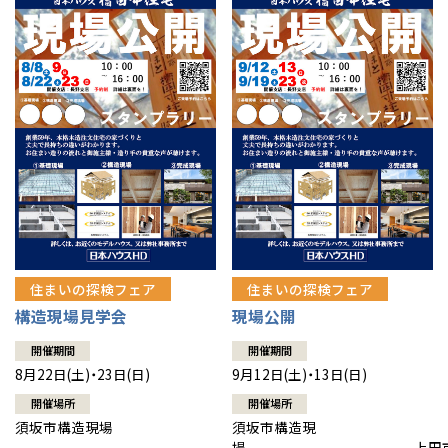
住まいの探検フェア
住まいの探検フェア
構造現場見学会
現場公開
開催期間
開催期間
8月22日(土)・23日(日)
9月12日(土)・13日(日)
開催場所
開催場所
須坂市構造現場
須坂市構造現
場 上田