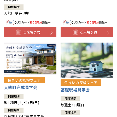
開催場所
大熊町構造現場
QUOカード
円分
進呈中！
QUOカード
円分
進呈中！
1000
1000
ご来場予約
ご来場予約
住まいの探検フェア
住まいの探検フェア
大熊町完成見学会
基礎現場見学会
開催期間
開催期間
9月26日(土)・27日(日)
毎週土・日曜日
開催場所
開催場所
双葉郡大熊町完成見学会