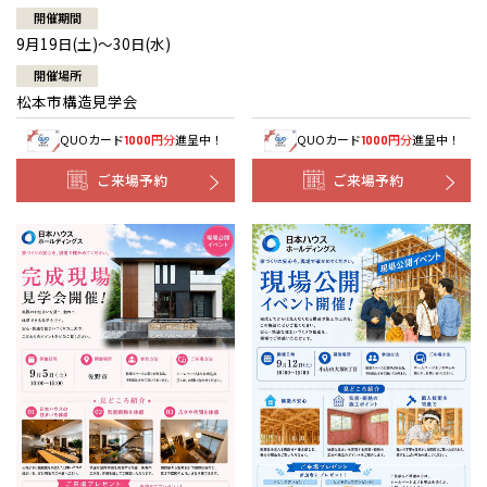
開催期間
9月19日(土)～30日(水)
開催場所
松本市構造見学会
QUOカード
円分
進呈中！
QUOカード
円分
進呈中！
1000
1000
ご来場予約
ご来場予約