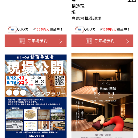
構造現
白馬村構造現場
QUOカード
円分
進呈中！
QUOカード
円分
進呈中！
1000
1000
ご来場予約
ご来場予約