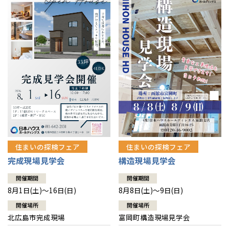
感謝訪問・長期保証
理想の木材「檜」
平屋の家
選ばれる理由
賃貸併用住宅のメリット
分譲住宅・土地
直営工事
外観・インテリア集
リフォームの流れ
安心のサポートシステム
分譲マンション
1メーターモジュール
WEB住宅展示場
介護保険利用で快適リフォーム
商品紹介
分譲マンション トップ
トランクルーム
冷暖房標準装備
暮らし方提案
展示場案内
ワザックとは
会社情報
24時間対応コールセンター
住まいのコラム
高い信頼性
会社情報 トップ
お問い合わせ
デザイン賞各種受賞
住まいのお手入れ集
安心の管理体制
住まいの探検フェア
住まいの探検フェア
ニュースリリース
会員サイト
完成現場見学会
構造現場見学会
セントラルヒーティング
ギャラリー
代表ごあいさつ
開催期間
開催期間
8月1日(土)～16日(日)
8月8日(土)～9日(日)
企業理念
開催場所
開催場所
北広島市完成現場
富岡町構造現場見学会
会社概要