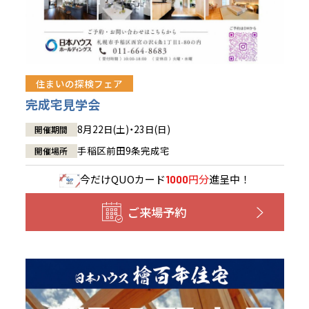
住まいの探検フェア
完成宅見学会
8月22日(土)・23日(日)
開催期間
手稲区前田9条完成宅
開催場所
今だけ
QUOカード
円分
進呈中！
1000
ご来場予約