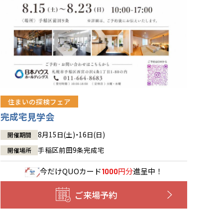
住まいの探検フェア
完成宅見学会
8月15日(土)・16日(日)
開催期間
手稲区前田9条完成宅
開催場所
今だけ
QUOカード
円分
進呈中！
1000
ご来場予約