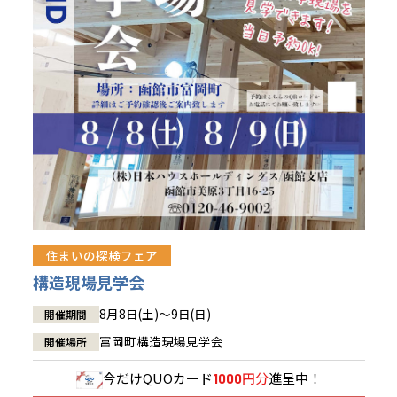
青森県
八戸
道央
青森
甲信越・北陸
甲信越・北陸
道央
苫小牧千歳
青森
小樽
新潟県
新潟
道北
秋田
新潟
関東
関東
秋田県
秋田
長岡
道北
旭川
東京都
世田谷
道南
岩手
山梨
東京
東海
東海
岩手県
盛岡
山梨県
甲府
道南
函館
八王子
北上
室蘭
愛知県
名古屋
道東
山形
長野
神奈川
愛知
近畿
近畿
長野県
長野
神奈川県
横浜
山形県
山形
豊橋
松本
道東
帯広
湘南
大阪府
大阪
釧路
宮城
富山
埼玉
岐阜
大阪
中国・四国
中国・四国
相模
宮城県
仙台
岐阜県
岐阜
富山県
富山
京都府
京都
埼玉県
埼玉
岡山県
岡山
福島県
郡山
福島
石川
千葉
静岡
京都
岡山
九州
九州
静岡県
静岡
石川県
金沢
所沢
福島
浜松
住まいの探検フェア
兵庫県
姫路
香川県
高松
いわき
福岡県
福岡
福井県
福井
福井
茨城
三重
兵庫
香川
福岡
構造現場見学会
千葉県
千葉
会津
三重県
四日市
分譲マンション
奈良県
奈良
柏
愛媛県
松山
佐賀県
佐賀
8月8日(土)～9日(日)
開催期間
栃木
奈良
愛媛
佐賀
茨城県
水戸
富岡町構造現場見学会
開催場所
熊本県
熊本
※現住所のある都道府県以外の建築予定地の方でも
群馬
滋賀
鳥取
熊本
現住所の有るお近くの展示場又は店舗にお問合せください。
栃木県
宇都宮
今だけ
QUOカード
円分
進呈中！
1000
大分県
大分
小山
移住の計画の方もご相談対応します。お気軽にご相談ください。