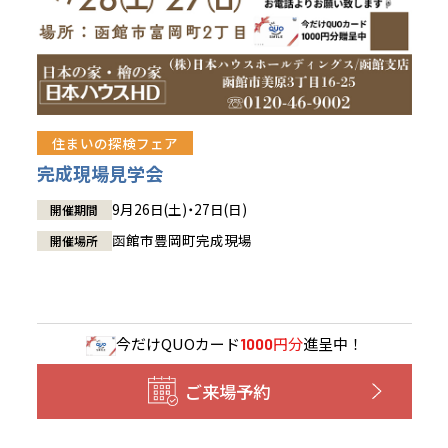
住まいの探検フェア
完成現場見学会
9月26日(土)・27日(日)
開催期間
函館市豊岡町完成現場
開催場所
今だけ
QUOカード
円分
進呈中！
1000
ご来場予約