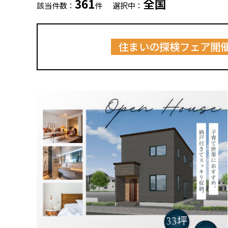
361
全国
該当件数：
件
選択中：
住まいの探検フェア開