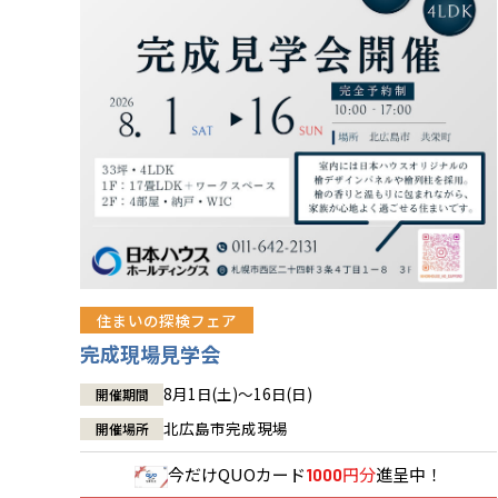
住まいの探検フェア
完成現場見学会
8月1日(土)～16日(日)
開催期間
北広島市完成現場
開催場所
今だけ
QUOカード
円分
進呈中！
1000