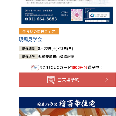
住まいの探検フェア
現場見学会
8月22日(土)・23日(日)
開催期間
倶知安町樺山構造現場
開催場所
今だけ
QUOカード
円分
進呈中！
1000
ご来場予約