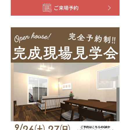
和歌山
島根
大分
ご来場予約
宮崎県
宮崎
群馬県
群馬
伊勢崎
広島
宮崎
鹿児島県
鹿児島
山口
鹿児島
徳島
長崎
高知
沖縄