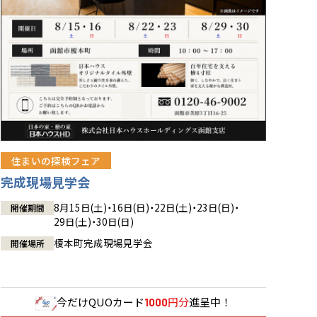
住まいの探検フェア
完成現場見学会
8月15日(土)・16日(日)・22日(土)・23日(日)・
開催期間
29日(土)・30日(日)
榎本町完成現場見学会
開催場所
今だけ
QUOカード
円分
進呈中！
1000