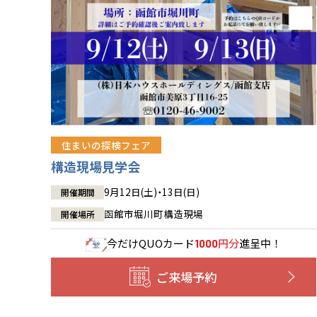
住まいの探検フェア
構造現場見学会
9月12日(土)・13日(日)
開催期間
函館市堀川町構造現場
開催場所
今だけ
QUOカード
円分
進呈中！
1000
ご来場予約