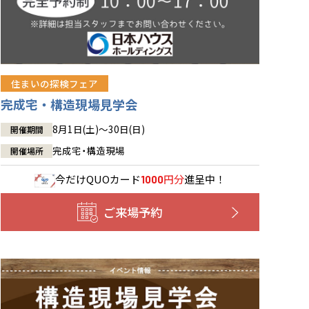
住まいの探検フェア
完成宅・構造現場見学会
8月1日(土)～30日(日)
開催期間
完成宅・構造現場
開催場所
今だけ
QUOカード
円分
進呈中！
1000
ご来場予約