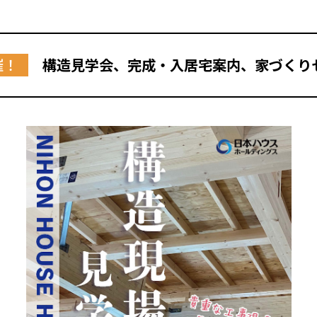
催！
構造見学会、完成・入居宅案内、家づくり
全国の展示場
お近くのイベント
北海道
北海道
札幌
札幌
札幌
東北
東北
小樽