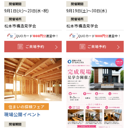
開催期間
開催期間
9月1日(火)～23日(水・祝)
9月19日(土)～30日(水)
開催場所
開催場所
松本市構造見学会
松本市構造見学会
QUOカード
円分
進呈中！
QUOカード
円分
進呈中！
1000
1000
ご来場予約
ご来場予約
住まいの探検フェア
現場公開イベント
開催期間