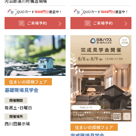
河沼郡湯川村構造現場
QUOカード
円分
進呈中！
QUOカード
円分
進呈中！
1000
1000
ご来場予約
ご来場予約
住まいの探検フェア
基礎現場見学会
開催期間
毎週土・日曜日
開催場所
西川田展示場
住まいの探検フェア
完成現場見学会