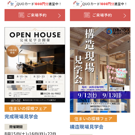
QUOカード
円分
進呈中！
QUOカード
円分
進呈中！
1000
1000
事業部紹介
ご来場予約
ご来場予約
IR情報
木材調達指針
グループ会社紹介
CMギャラリー
採用情報
住まいの探検フェア
完成現場見学会
住まいの探検フェア
構造現場見学会
開催期間
8月15日(土)・16日(日)・22日