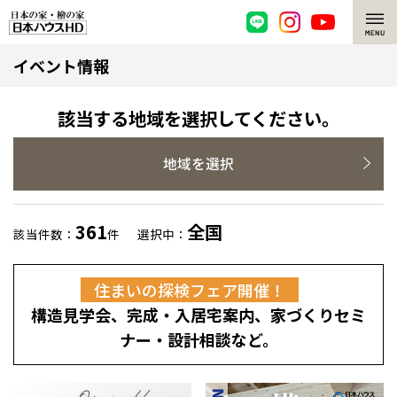
イベント情報
脱炭素・檜の家
環境にやさしい、脱炭素社会の住宅
選ばれる理由
該当する地域を選択してください。
檜・木造住宅
檜の魅力
地域を選択
耐震構造
檜の魅力 トップ
注文住宅
361
全国
該当件数：
件
選択中：
高耐久住宅
檜と日本人
注文住宅 トップ
施工事例
住まいの探検フェア開催！
高断熱・高気密の家
1000年を超えて生きる檜
グレートステージ
リフォーム
構造見学会、完成・入居宅案内、家づくりセミ
エネルギー自給自足
知られざる檜の効果・作用
クレステージ
リフォーム トップ
資産活用
ナー・設計相談など。
ZEH特集
檜の住まいデザイン
施工事例
リフォームメニュー
資産活用 トップ
買取サービス