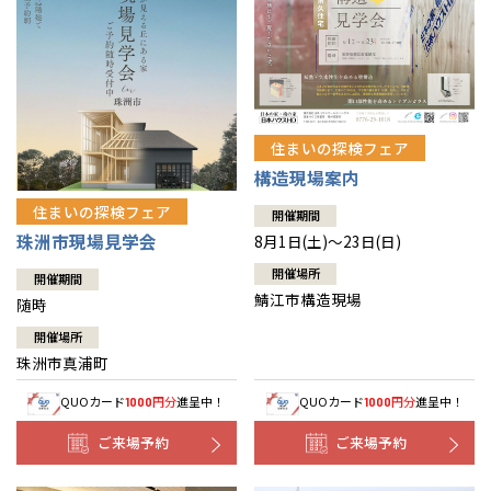
住まいの探検フェア
構造現場案内
住まいの探検フェア
開催期間
珠洲市現場見学会
8月1日(土)～23日(日)
開催場所
開催期間
鯖江市構造現場
随時
開催場所
珠洲市真浦町
QUOカード
円分
進呈中！
QUOカード
円分
進呈中！
1000
1000
ご来場予約
ご来場予約