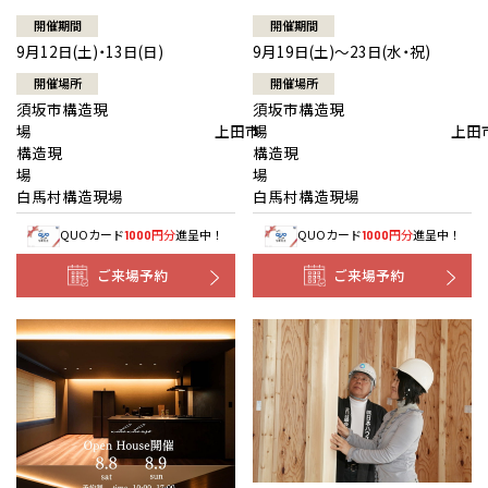
開催期間
開催期間
9月12日(土)・13日(日)
9月19日(土)～23日(水・祝)
開催場所
開催場所
須坂市構造現
須坂市構造現
場 上田市
場 上田
構造現
構造現
場
白馬村構造現場
白馬村構造現場
QUOカード
円分
進呈中！
QUOカード
円分
進呈中！
1000
1000
ご来場予約
ご来場予約