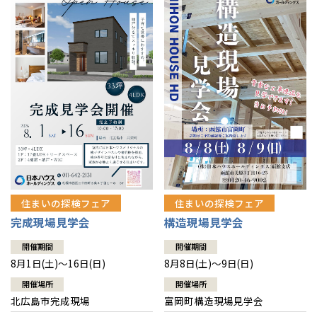
感謝訪問・長期保証
理想の木材「檜」
平屋の家
選ばれる理由
賃貸併用住宅のメリット
分譲住宅・土地
直営工事
外観・インテリア集
リフォームの流れ
安心のサポートシステム
分譲マンション
1メーターモジュール
WEB住宅展示場
介護保険利用で快適リフォーム
商品紹介
分譲マンション トップ
トランクルーム
冷暖房標準装備
暮らし方提案
展示場案内
ワザックとは
会社情報
24時間対応コールセンター
住まいのコラム
高い信頼性
会社情報 トップ
お問い合わせ
デザイン賞各種受賞
住まいのお手入れ集
安心の管理体制
住まいの探検フェア
住まいの探検フェア
ニュースリリース
会員サイト
完成現場見学会
構造現場見学会
セントラルヒーティング
ギャラリー
代表ごあいさつ
開催期間
開催期間
8月1日(土)～16日(日)
8月8日(土)～9日(日)
企業理念
開催場所
開催場所
北広島市完成現場
富岡町構造現場見学会
会社概要