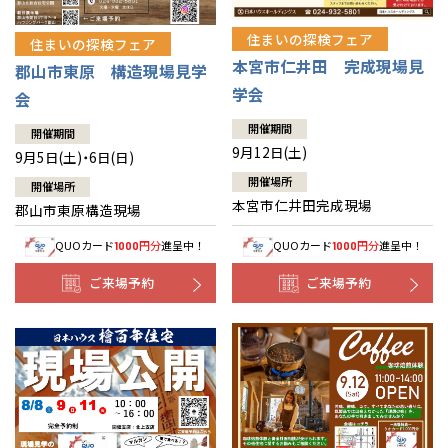
住まいの探検フェア
住まいの探検フェア
本宮市仁井田 完成現場見
郡山市東原 構造現場見学
学会
会
開催期間
開催期間
9月12日(土)
9月5日(土)・6日(日)
開催場所
開催場所
本宮市仁井田完成現場
郡山市東原構造現場
QUOカード
円分
進呈中！
QUOカード
円分
進呈中！
1000
1000
ご来場予約
ご来場予約