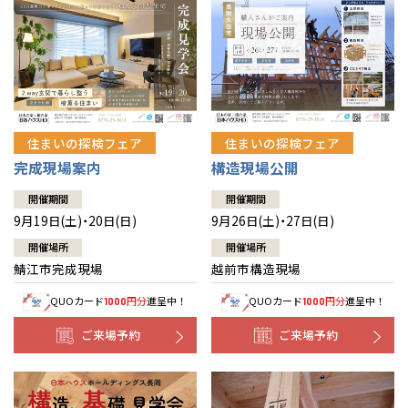
住まいの探検フェア
住まいの探検フェア
完成現場案内
構造現場公開
開催期間
開催期間
9月19日(土)・20日(日)
9月26日(土)・27日(日)
開催場所
開催場所
鯖江市完成現場
越前市構造現場
QUOカード
円分
進呈中！
QUOカード
円分
進呈中！
1000
1000
ご来場予約
ご来場予約