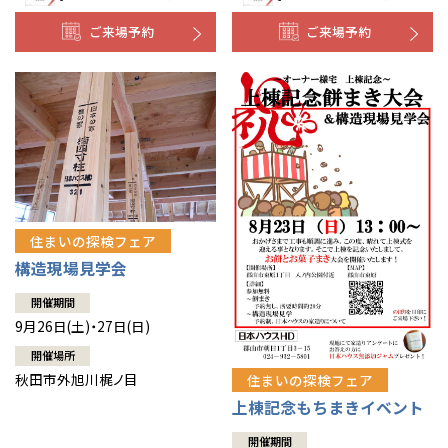
ご来場予約
ご来場予約
住まいの探検フェア
構造現場見学会
開催期間
9月26日(土)・27日(日)
開催場所
秋田市外旭川梶ノ目
住まいの探検フェア
上棟記念もちまきイベント
開催期間