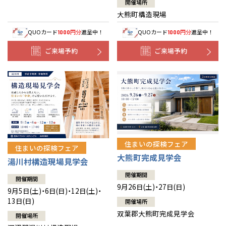
開催場所
大熊町構造現場
QUOカード
円分
進呈中！
QUOカード
円分
進呈中！
1000
1000
ご来場予約
ご来場予約
住まいの探検フェア
住まいの探検フェア
大熊町完成見学会
湯川村構造現場見学会
開催期間
開催期間
9月26日(土)・27日(日)
9月5日(土)・6日(日)・12日(土)・
13日(日)
開催場所
双葉郡大熊町完成見学会
開催場所