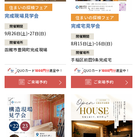
住まいの探検フェア
完成現場見学会
住まいの探検フェア
完成宅見学会
開催期間
9月26日(土)・27日(日)
開催期間
開催場所
8月15日(土)・16日(日)
函館市豊岡町完成現場
開催場所
手稲区前田9条完成宅
QUOカード
円分
進呈中！
QUOカード
円分
進呈中！
1000
1000
ご来場予約
ご来場予約
全国の展示場
お近くのイベント