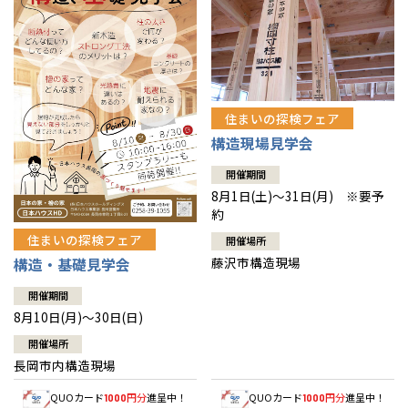
住まいの探検フェア
構造現場見学会
開催期間
8月1日(土)～31日(月) ※要予
約
住まいの探検フェア
開催場所
藤沢市構造現場
構造・基礎見学会
開催期間
8月10日(月)～30日(日)
開催場所
長岡市内構造現場
QUOカード
円分
進呈中！
QUOカード
円分
進呈中！
1000
1000