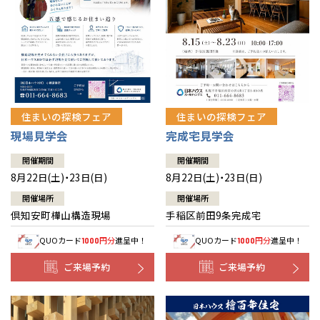
北海道
北海道
札幌
札幌
札幌
東北
東北
小樽
青森県
八戸
道央
青森
甲信越・北陸
甲信越・北陸
道央
苫小牧千歳
青森
小樽
新潟県
新潟
住まいの探検フェア
住まいの探検フェア
道北
秋田
新潟
関東
関東
秋田県
秋田
長岡
道北
旭川
現場見学会
完成宅見学会
東京都
世田谷
道南
岩手
山梨
東京
東海
東海
岩手県
盛岡
山梨県
甲府
開催期間
開催期間
道南
函館
八王子
北上
8月22日(土)・23日(日)
8月22日(土)・23日(日)
室蘭
愛知県
名古屋
道東
山形
長野
神奈川
愛知
近畿
近畿
長野県
長野
神奈川県
横浜
山形県
山形
開催場所
開催場所
豊橋
松本
道東
帯広
湘南
倶知安町樺山構造現場
手稲区前田9条完成宅
大阪府
大阪
釧路
宮城
富山
埼玉
岐阜
大阪
中国・四国
中国・四国
相模
宮城県
仙台
岐阜県
岐阜
富山県
富山
QUOカード
円分
進呈中！
QUOカード
円分
進呈中！
1000
1000
京都府
京都
埼玉県
埼玉
岡山県
岡山
福島県
郡山
福島
石川
千葉
静岡
京都
岡山
九州
九州
静岡県
静岡
石川県
金沢
ご来場予約
ご来場予約
所沢
福島
浜松
兵庫県
姫路
香川県
高松
いわき
福岡県
福岡
福井県
福井
福井
茨城
三重
兵庫
香川
福岡
千葉県
千葉
分譲マンション
会津
三重県
四日市
奈良県
奈良
柏
愛媛県
松山