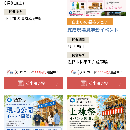
8月8日(土)
開催場所
小山市犬塚構造現場
住まいの探検フェア
完成現場見学会イベント
開催期間
9月5日(土)
開催場所
佐野市柿平町完成現場
QUOカード
円分
進呈中！
QUOカード
円分
進呈中！
1000
1000
ご来場予約
ご来場予約