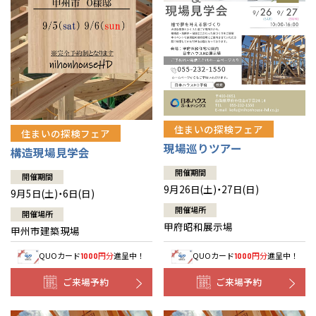
住まいの探検フェア
住まいの探検フェア
現場巡りツアー
構造現場見学会
開催期間
開催期間
9月26日(土)・27日(日)
9月5日(土)・6日(日)
開催場所
開催場所
甲府昭和展示場
甲州市建築現場
QUOカード
円分
進呈中！
QUOカード
円分
進呈中！
1000
1000
ご来場予約
ご来場予約