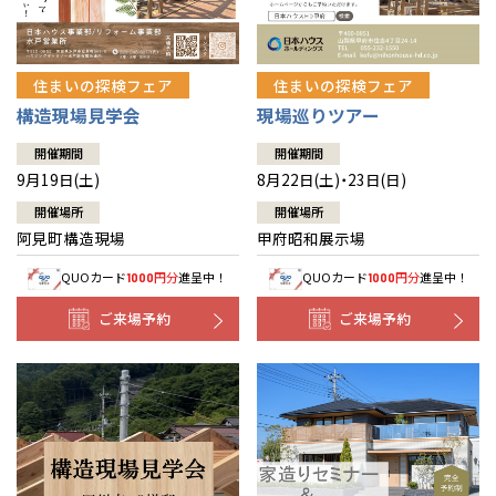
住まいの探検フェア
住まいの探検フェア
構造現場見学会
現場巡りツアー
開催期間
開催期間
9月19日(土)
8月22日(土)・23日(日)
開催場所
開催場所
阿見町構造現場
甲府昭和展示場
QUOカード
円分
進呈中！
QUOカード
円分
進呈中！
1000
1000
ご来場予約
ご来場予約