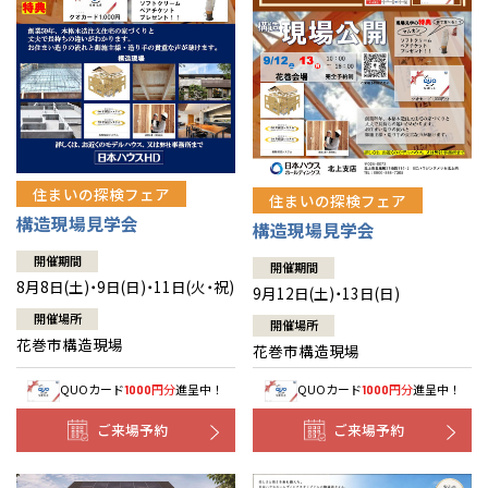
住まいの探検フェア
住まいの探検フェア
構造現場見学会
構造現場見学会
開催期間
開催期間
8月8日(土)・9日(日)・11日(火・祝)
9月12日(土)・13日(日)
開催場所
開催場所
花巻市構造現場
花巻市構造現場
QUOカード
円分
進呈中！
QUOカード
円分
進呈中！
1000
1000
ご来場予約
ご来場予約