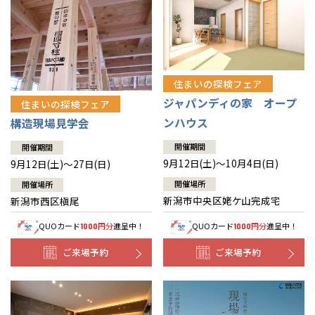
住まいの探検フェア
ジャパンディの家 オープ
住まいの探検フェア
ンハウス
構造現場見学会
開催期間
開催期間
9月12日(土)～10月4日(日)
9月12日(土)～27日(日)
開催場所
開催場所
新潟市中央区姥ケ山完成宅
新潟市西区槇尾
QUOカード
円分
進呈中！
QUOカード
円分
進呈中！
1000
1000
ご来場予約
ご来場予約