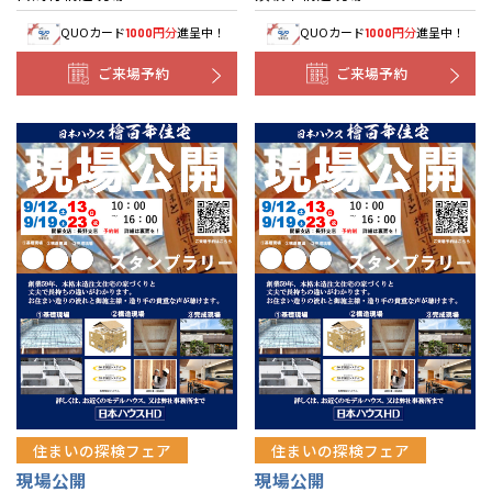
QUOカード
円分
進呈中！
QUOカード
円分
進呈中！
1000
1000
ご来場予約
ご来場予約
住まいの探検フェア
住まいの探検フェア
現場公開
現場公開