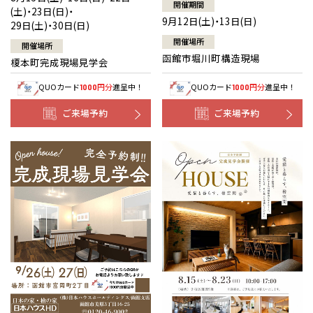
開催期間
(土)・23日(日)・
9月12日(土)・13日(日)
29日(土)・30日(日)
開催場所
開催場所
函館市堀川町構造現場
榎本町完成現場見学会
QUOカード
円分
進呈中！
QUOカード
円分
進呈中！
1000
1000
ご来場予約
ご来場予約