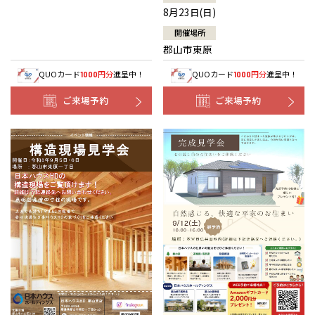
8月23日(日)
開催場所
郡山市東原
QUOカード
円分
進呈中！
QUOカード
円分
進呈中！
1000
1000
ご来場予約
ご来場予約