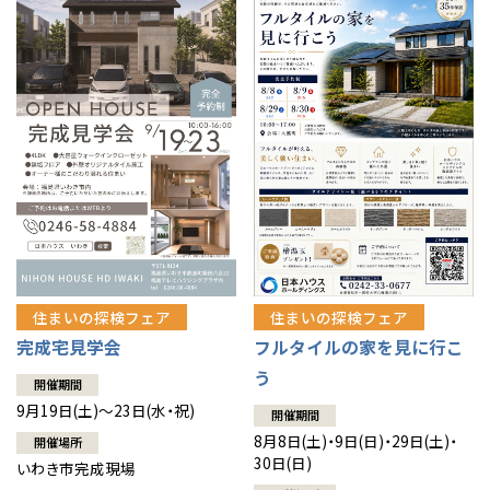
住まいの探検フェア
住まいの探検フェア
完成宅見学会
フルタイルの家を見に行こ
う
開催期間
9月19日(土)～23日(水・祝)
開催期間
8月8日(土)・9日(日)・29日(土)・
開催場所
30日(日)
いわき市完成現場