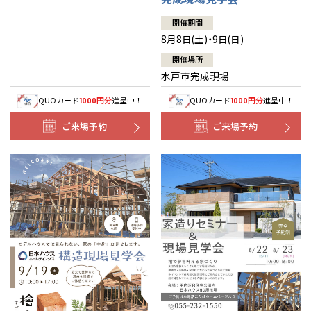
開催期間
8月8日(土)・9日(日)
開催場所
水戸市完成現場
QUOカード
円分
進呈中！
QUOカード
円分
進呈中！
1000
1000
ご来場予約
ご来場予約