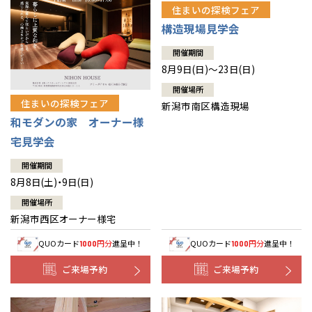
住まいの探検フェア
構造現場見学会
開催期間
8月9日(日)～23日(日)
開催場所
住まいの探検フェア
新潟市南区構造現場
和モダンの家 オーナー様
宅見学会
開催期間
8月8日(土)・9日(日)
開催場所
新潟市西区オーナー様宅
QUOカード
円分
進呈中！
QUOカード
円分
進呈中！
1000
1000
ご来場予約
ご来場予約