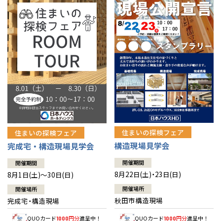
佐賀県
佐賀
栃木
奈良
愛媛
佐賀
※現住所のある都道府県以外の建築予定地の方でも
現住所の有るお近
茨城県
水戸
熊本県
熊本
くの展示場又は店舗にお問合せください。
移住の計画の方もご相談対
群馬
滋賀
鳥取
熊本
応します。お気軽にご相談ください。
栃木県
宇都宮
大分県
大分
小山
和歌山
島根
大分
宮崎県
宮崎
群馬県
群馬
伊勢崎
広島
宮崎
鹿児島県
鹿児島
山口
鹿児島
徳島
長崎
住まいの探検フェア
住まいの探検フェア
構造現場見学会
完成宅・構造現場見学会
高知
沖縄
開催期間
開催期間
8月22日(土)・23日(日)
8月1日(土)～30日(日)
開催場所
開催場所
秋田市構造現場
完成宅・構造現場
QUOカード
円分
進呈中！
QUOカード
円分
進呈中！
1000
1000