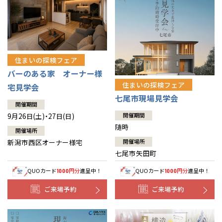
住まいの探検フェア
バーのある家 オーナー様
住まいの探検フェア
宅見学会
七尾市現場見学会
開催期間
9月26日(土)・27日(日)
開催期間
随時
開催場所
新潟市西区オーナー様宅
開催場所
七尾市矢田町
QUOカード
円分
進呈中！
QUOカード
円分
進呈中！
1000
1000
ご来場予約
ご来場予約