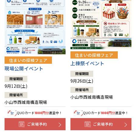
住まいの探検フェア
住まいの探検フェア
上棟祭イベント
現場公開イベント
開催期間
開催期間
9月26日(土)
9月12日(土)
開催場所
開催場所
小山市西城南構造現場
小山市西城南構造現場
QUOカード
円分
進呈中！
QUOカード
円分
進呈中！
1000
1000
ご来場予約
ご来場予約