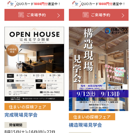
QUOカード
円分
進呈中！
QUOカード
円分
進呈中！
1000
1000
事業部紹介
ご来場予約
ご来場予約
IR情報
木材調達指針
グループ会社紹介
CMギャラリー
採用情報
住まいの探検フェア
完成現場見学会
住まいの探検フェア
構造現場見学会
開催期間
8月15日(土)・16日(日)・22日