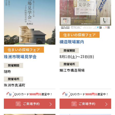
住まいの探検フェア
構造現場案内
住まいの探検フェア
開催期間
珠洲市現場見学会
8月1日(土)～23日(日)
開催場所
開催期間
鯖江市構造現場
随時
開催場所
珠洲市真浦町
QUOカード
円分
進呈中！
QUOカード
円分
進呈中！
1000
1000
ご来場予約
ご来場予約