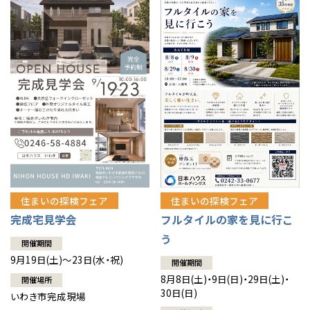
住まいの探検フェア
住まいの探検フェア
完成宅見学会
フルタイルの家を見に行こ
う
開催期間
9月19日(土)～23日(水・祝)
開催期間
8月8日(土)・9日(日)・29日(土)・
開催場所
30日(日)
いわき市完成現場