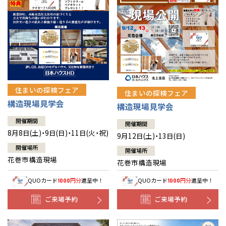
住まいの探検フェア
住まいの探検フェア
構造現場見学会
構造現場見学会
開催期間
開催期間
8月8日(土)・9日(日)・11日(火・祝)
9月12日(土)・13日(日)
開催場所
開催場所
花巻市構造現場
花巻市構造現場
QUOカード
円分
進呈中！
QUOカード
円分
進呈中！
1000
1000
ご来場予約
ご来場予約