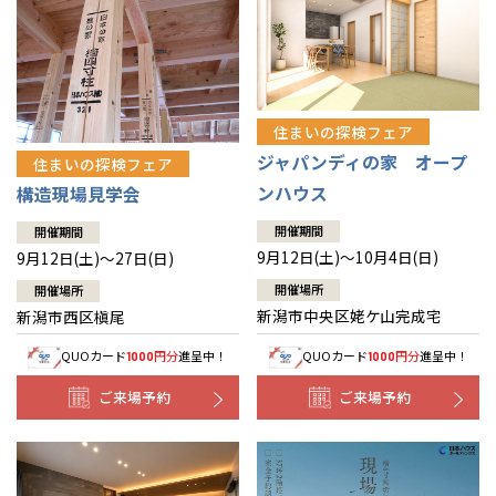
住まいの探検フェア
ジャパンディの家 オープ
住まいの探検フェア
ンハウス
構造現場見学会
開催期間
開催期間
9月12日(土)～10月4日(日)
9月12日(土)～27日(日)
開催場所
開催場所
新潟市中央区姥ケ山完成宅
新潟市西区槇尾
QUOカード
円分
進呈中！
QUOカード
円分
進呈中！
1000
1000
ご来場予約
ご来場予約