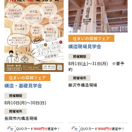
住まいの探検フェア
構造現場見学会
開催期間
8月1日(土)～31日(月) ※要予
約
住まいの探検フェア
開催場所
藤沢市構造現場
構造・基礎見学会
開催期間
8月10日(月)～30日(日)
開催場所
長岡市内構造現場
QUOカード
円分
進呈中！
QUOカード
円分
進呈中！
1000
1000