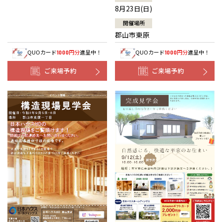
8月23日(日)
開催場所
郡山市東原
QUOカード
円分
進呈中！
QUOカード
円分
進呈中！
1000
1000
ご来場予約
ご来場予約