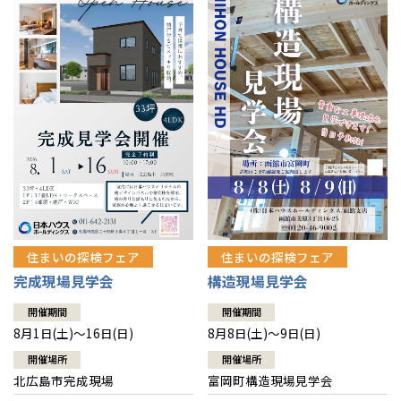
感謝訪問・長期保証
理想の木材「檜」
平屋の家
選ばれる理由
賃貸併用住宅のメリット
分譲住宅・土地
直営工事
外観・インテリア集
リフォームの流れ
安心のサポートシステム
分譲マンション
1メーターモジュール
WEB住宅展示場
介護保険利用で快適リフォーム
商品紹介
分譲マンション トップ
トランクルーム
冷暖房標準装備
暮らし方提案
展示場案内
ワザックとは
会社情報
24時間対応コールセンター
住まいのコラム
高い信頼性
会社情報 トップ
お問い合わせ
デザイン賞各種受賞
住まいのお手入れ集
安心の管理体制
住まいの探検フェア
住まいの探検フェア
ニュースリリース
会員サイト
完成現場見学会
構造現場見学会
セントラルヒーティング
ギャラリー
代表ごあいさつ
開催期間
開催期間
8月1日(土)～16日(日)
8月8日(土)～9日(日)
企業理念
開催場所
開催場所
北広島市完成現場
富岡町構造現場見学会
会社概要