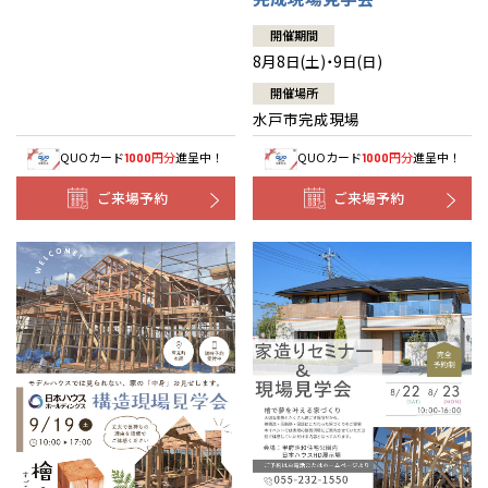
開催期間
8月8日(土)・9日(日)
開催場所
水戸市完成現場
QUOカード
円分
進呈中！
QUOカード
円分
進呈中！
1000
1000
ご来場予約
ご来場予約