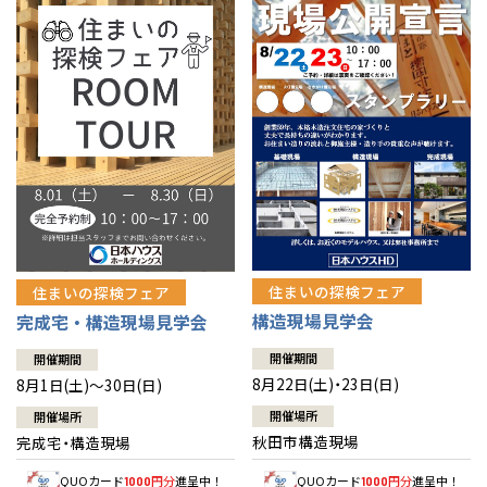
佐賀県
佐賀
栃木
奈良
愛媛
佐賀
※現住所のある都道府県以外の建築予定地の方でも
現住所の有るお近
茨城県
水戸
熊本県
熊本
くの展示場又は店舗にお問合せください。
移住の計画の方もご相談対
群馬
滋賀
鳥取
熊本
応します。お気軽にご相談ください。
栃木県
宇都宮
大分県
大分
小山
和歌山
島根
大分
宮崎県
宮崎
群馬県
群馬
伊勢崎
広島
宮崎
鹿児島県
鹿児島
山口
鹿児島
徳島
長崎
住まいの探検フェア
住まいの探検フェア
構造現場見学会
完成宅・構造現場見学会
高知
沖縄
開催期間
開催期間
8月22日(土)・23日(日)
8月1日(土)～30日(日)
開催場所
開催場所
秋田市構造現場
完成宅・構造現場
QUOカード
円分
進呈中！
QUOカード
円分
進呈中！
1000
1000