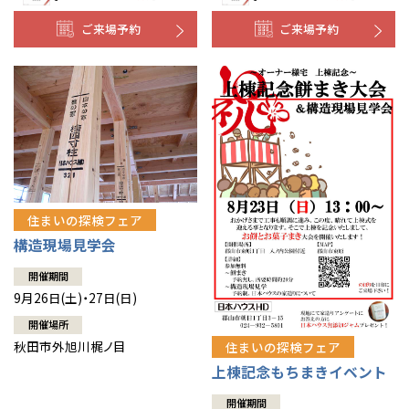
ご来場予約
ご来場予約
住まいの探検フェア
構造現場見学会
開催期間
9月26日(土)・27日(日)
開催場所
秋田市外旭川梶ノ目
住まいの探検フェア
上棟記念もちまきイベント
開催期間