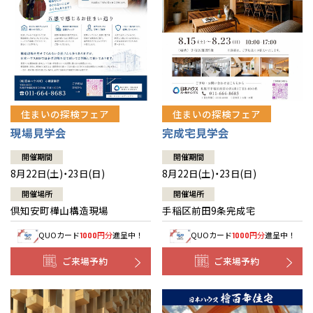
北海道
北海道
札幌
札幌
札幌
東北
東北
小樽
青森県
八戸
道央
青森
甲信越・北陸
甲信越・北陸
道央
苫小牧千歳
青森
小樽
新潟県
新潟
住まいの探検フェア
住まいの探検フェア
道北
秋田
新潟
関東
関東
秋田県
秋田
長岡
道北
旭川
現場見学会
完成宅見学会
東京都
世田谷
道南
岩手
山梨
東京
東海
東海
岩手県
盛岡
山梨県
甲府
開催期間
開催期間
道南
函館
八王子
北上
8月22日(土)・23日(日)
8月22日(土)・23日(日)
室蘭
愛知県
名古屋
道東
山形
長野
神奈川
愛知
近畿
近畿
長野県
長野
神奈川県
横浜
山形県
山形
開催場所
開催場所
豊橋
松本
道東
帯広
湘南
倶知安町樺山構造現場
手稲区前田9条完成宅
大阪府
大阪
釧路
宮城
富山
埼玉
岐阜
大阪
中国・四国
中国・四国
相模
宮城県
仙台
岐阜県
岐阜
富山県
富山
QUOカード
円分
進呈中！
QUOカード
円分
進呈中！
1000
1000
京都府
京都
埼玉県
埼玉
岡山県
岡山
福島県
郡山
福島
石川
千葉
静岡
京都
岡山
九州
九州
静岡県
静岡
石川県
金沢
ご来場予約
ご来場予約
所沢
福島
浜松
兵庫県
姫路
香川県
高松
いわき
福岡県
福岡
福井県
福井
福井
茨城
三重
兵庫
香川
福岡
千葉県
千葉
分譲マンション
会津
三重県
四日市
奈良県
奈良
柏
愛媛県
松山