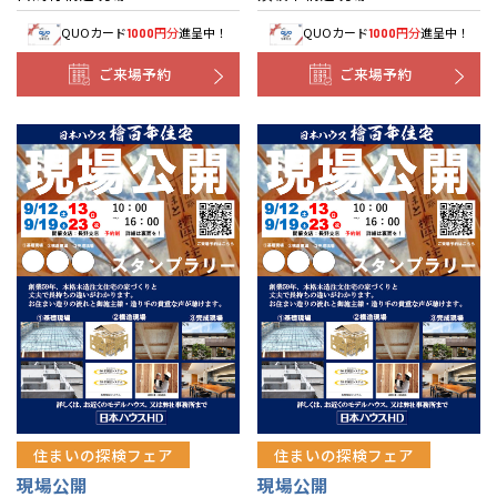
QUOカード
円分
進呈中！
QUOカード
円分
進呈中！
1000
1000
ご来場予約
ご来場予約
住まいの探検フェア
住まいの探検フェア
現場公開
現場公開