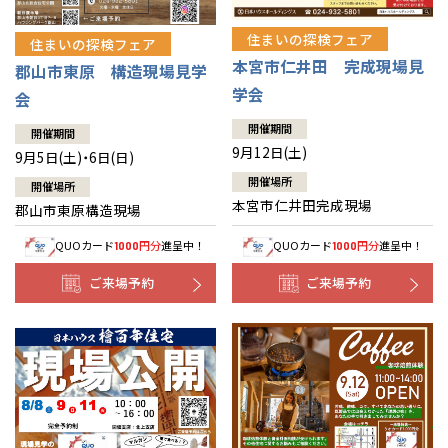
住まいの探検フェア
住まいの探検フェア
本宮市仁井田 完成現場見
郡山市東原 構造現場見学
学会
会
開催期間
開催期間
9月12日(土)
9月5日(土)・6日(日)
開催場所
開催場所
本宮市仁井田完成現場
郡山市東原構造現場
QUOカード
円分
進呈中！
QUOカード
円分
進呈中！
1000
1000
ご来場予約
ご来場予約