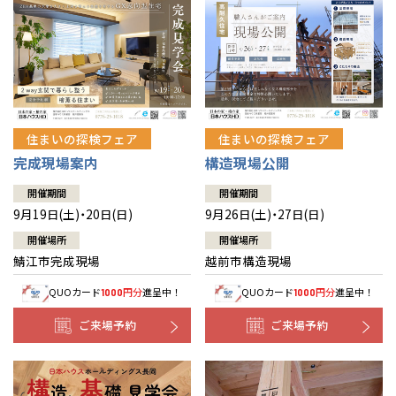
住まいの探検フェア
住まいの探検フェア
完成現場案内
構造現場公開
開催期間
開催期間
9月19日(土)・20日(日)
9月26日(土)・27日(日)
開催場所
開催場所
鯖江市完成現場
越前市構造現場
QUOカード
円分
進呈中！
QUOカード
円分
進呈中！
1000
1000
ご来場予約
ご来場予約