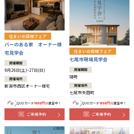
住まいの探検フェア
バーのある家 オーナー様
住まいの探検フェア
宅見学会
七尾市現場見学会
開催期間
9月26日(土)・27日(日)
開催期間
随時
開催場所
新潟市西区オーナー様宅
開催場所
七尾市矢田町
QUOカード
円分
進呈中！
QUOカード
円分
進呈中！
1000
1000
ご来場予約
ご来場予約