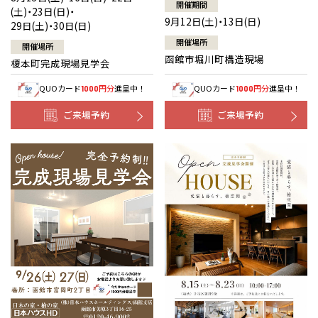
開催期間
(土)・23日(日)・
9月12日(土)・13日(日)
29日(土)・30日(日)
開催場所
開催場所
函館市堀川町構造現場
榎本町完成現場見学会
QUOカード
円分
進呈中！
QUOカード
円分
進呈中！
1000
1000
ご来場予約
ご来場予約