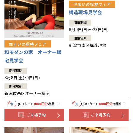
住まいの探検フェア
構造現場見学会
開催期間
8月9日(日)～23日(日)
開催場所
住まいの探検フェア
新潟市南区構造現場
和モダンの家 オーナー様
宅見学会
開催期間
8月8日(土)・9日(日)
開催場所
新潟市西区オーナー様宅
QUOカード
円分
進呈中！
QUOカード
円分
進呈中！
1000
1000
ご来場予約
ご来場予約