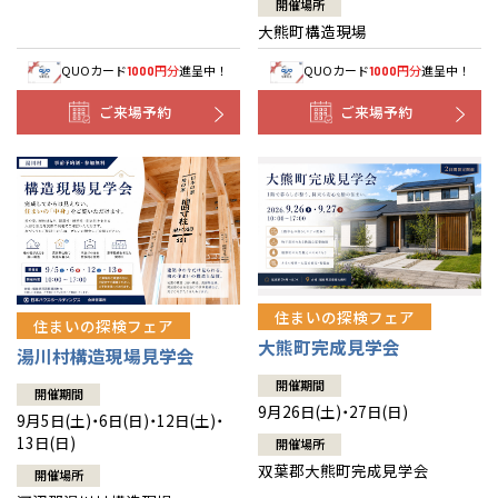
開催場所
大熊町構造現場
QUOカード
円分
進呈中！
QUOカード
円分
進呈中！
1000
1000
ご来場予約
ご来場予約
住まいの探検フェア
住まいの探検フェア
大熊町完成見学会
湯川村構造現場見学会
開催期間
開催期間
9月26日(土)・27日(日)
9月5日(土)・6日(日)・12日(土)・
13日(日)
開催場所
双葉郡大熊町完成見学会
開催場所