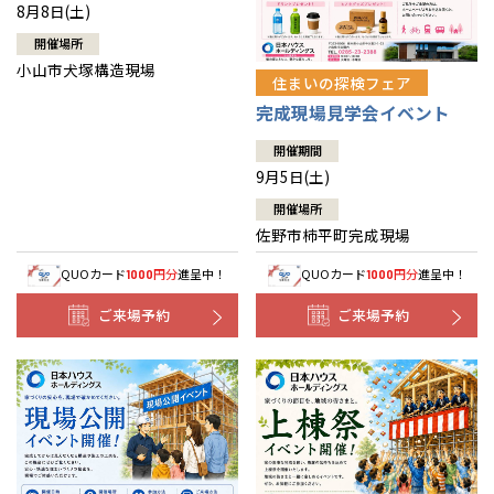
8月8日(土)
開催場所
小山市犬塚構造現場
住まいの探検フェア
完成現場見学会イベント
開催期間
9月5日(土)
開催場所
佐野市柿平町完成現場
QUOカード
円分
進呈中！
QUOカード
円分
進呈中！
1000
1000
ご来場予約
ご来場予約