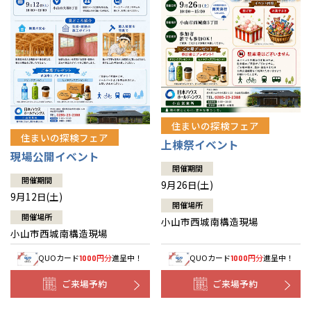
住まいの探検フェア
住まいの探検フェア
上棟祭イベント
現場公開イベント
開催期間
開催期間
9月26日(土)
9月12日(土)
開催場所
開催場所
小山市西城南構造現場
小山市西城南構造現場
QUOカード
円分
進呈中！
QUOカード
円分
進呈中！
1000
1000
ご来場予約
ご来場予約