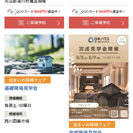
河沼郡湯川村構造現場
QUOカード
円分
進呈中！
QUOカード
円分
進呈中！
1000
1000
ご来場予約
ご来場予約
住まいの探検フェア
基礎現場見学会
開催期間
毎週土・日曜日
開催場所
西川田展示場
住まいの探検フェア
完成現場見学会