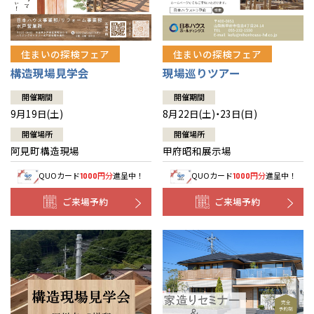
住まいの探検フェア
住まいの探検フェア
構造現場見学会
現場巡りツアー
開催期間
開催期間
9月19日(土)
8月22日(土)・23日(日)
開催場所
開催場所
阿見町構造現場
甲府昭和展示場
QUOカード
円分
進呈中！
QUOカード
円分
進呈中！
1000
1000
ご来場予約
ご来場予約