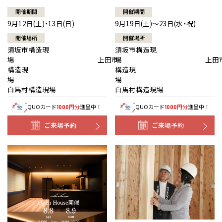
開催期間
開催期間
9月12日(土)・13日(日)
9月19日(土)～23日(水・祝)
開催場所
開催場所
須坂市構造現
須坂市構造現
場 上田市
場 上田
構造現
構造現
場
白馬村構造現場
白馬村構造現場
QUOカード
円分
進呈中！
QUOカード
円分
進呈中！
1000
1000
ご来場予約
ご来場予約