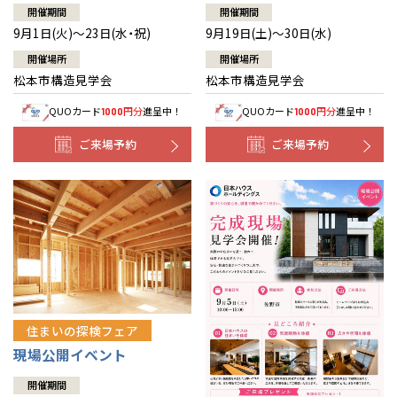
開催期間
開催期間
9月1日(火)～23日(水・祝)
9月19日(土)～30日(水)
開催場所
開催場所
松本市構造見学会
松本市構造見学会
QUOカード
円分
進呈中！
QUOカード
円分
進呈中！
1000
1000
ご来場予約
ご来場予約
住まいの探検フェア
現場公開イベント
開催期間