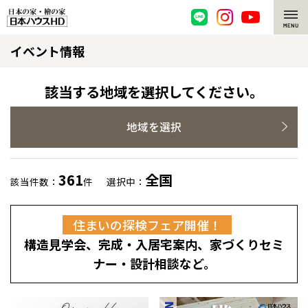
イベント情報
脱炭素・檜の家
環境にやさしい、脱炭素社会の住宅
選ばれる理由
該当する地域を選択してください。
檜・木造住宅
檜の魅力
地域を選択
耐震構造
檜の魅力 トップ
注文住宅
361
全国
該当件数：
件
選択中：
高耐久住宅
檜と日本人
注文住宅 トップ
施工事例
住まいの探検フェア開催！
高断熱・高気密の家
1000年を超えて生きる檜
グレートステージ
リフォーム
構造見学会、完成・入居宅案内、家づくりセミ
エネルギー自給自足
知られざる檜の効果・作用
クレステージ
リフォーム トップ
資産活用
ナー・設計相談など。
ZEH特集
檜の住まいデザイン
施工事例
リフォームメニュー
資産活用 トップ
買取サービス