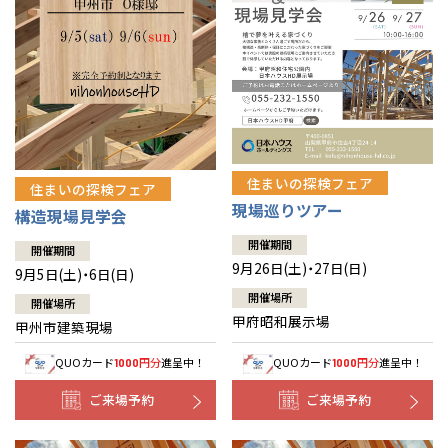
住まいの探検フェア
住まいの探検フェア
現場巡りツアー
構造現場見学会
開催期間
開催期間
9月26日(土)・27日(日)
9月5日(土)・6日(日)
開催場所
開催場所
甲府昭和展示場
甲州市建築現場
QUOカード
円分
進呈中！
QUOカード
円分
進呈中！
1000
1000
ご来場予約
ご来場予約