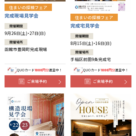
住まいの探検フェア
完成現場見学会
住まいの探検フェア
完成宅見学会
開催期間
9月26日(土)・27日(日)
開催期間
開催場所
8月15日(土)・16日(日)
函館市豊岡町完成現場
開催場所
手稲区前田9条完成宅
QUOカード
円分
進呈中！
QUOカード
円分
進呈中！
1000
1000
ご来場予約
ご来場予約
全国の展示場
お近くのイベント