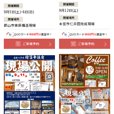
開催期間
開催期間
9月12日(土)
9月5日(土)・6日(日)
開催場所
開催場所
本宮市仁井田完成現場
郡山市東原構造現場
QUOカード
円分
進呈中！
QUOカード
円分
進呈中！
1000
1000
ご来場予約
ご来場予約