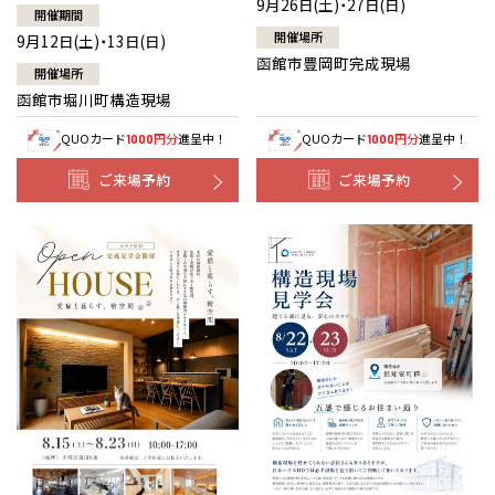
9月26日(土)・27日(日)
開催期間
開催場所
9月12日(土)・13日(日)
函館市豊岡町完成現場
開催場所
函館市堀川町構造現場
QUOカード
円分
進呈中！
QUOカード
円分
進呈中！
1000
1000
ご来場予約
ご来場予約