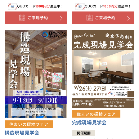
QUOカード
円分
進呈中！
QUOカード
円分
進呈中！
1000
1000
事業部紹介
ご来場予約
ご来場予約
IR情報
木材調達指針
グループ会社紹介
CMギャラリー
採用情報
住まいの探検フェア
完成現場見学会
住まいの探検フェア
構造現場見学会
開催期間