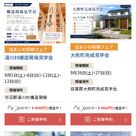
住まいの探検フェア
住まいの探検フェア
大熊町完成見学会
湯川村構造現場見学会
開催期間
開催期間
9月26日(土)・27日(日)
9月5日(土)・6日(日)・12日(土)・
13日(日)
開催場所
双葉郡大熊町完成見学会
開催場所
河沼郡湯川村構造現場
QUOカード
円分
進呈中！
QUOカード
円分
進呈中！
1000
1000
ご来場予約
ご来場予約