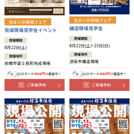
住まいの探検フェア
住まいの探検フェア
構造現場見学会
完成現場見学会イベント
開催期間
開催期間
8月22日(土)・23日(日)
8月22日(土)
開催場所
開催場所
須坂市構造現場
前橋市富士見町完成現場
QUOカード
円分
進呈中！
QUOカード
円分
進呈中！
1000
1000
ご来場予約
ご来場予約