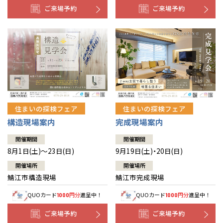
ご来場予約
ご来場予約
住まいの探検フェア
住まいの探検フェア
構造現場案内
完成現場案内
開催期間
開催期間
8月1日(土)～23日(日)
9月19日(土)・20日(日)
開催場所
開催場所
鯖江市構造現場
鯖江市完成現場
QUOカード
円分
進呈中！
QUOカード
円分
進呈中！
1000
1000
ご来場予約
ご来場予約