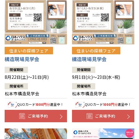
住まいの探検フェア
住まいの探検フェア
構造現場見学会
構造現場見学会
開催期間
開催期間
8月22日(土)～31日(月)
9月1日(火)～23日(水・祝)
開催場所
開催場所
松本市構造見学会
松本市構造見学会
QUOカード
円分
進呈中！
QUOカード
円分
進呈中！
1000
1000
ご来場予約
ご来場予約