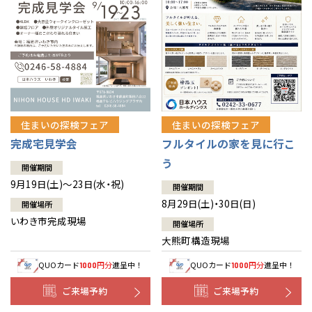
住まいの探検フェア
住まいの探検フェア
完成宅見学会
フルタイルの家を見に行こ
う
開催期間
9月19日(土)～23日(水・祝)
開催期間
8月29日(土)・30日(日)
開催場所
いわき市完成現場
開催場所
大熊町構造現場
QUOカード
円分
進呈中！
QUOカード
円分
進呈中！
1000
1000
ご来場予約
ご来場予約