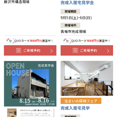
藤沢市構造現場
完成入居宅見学会
開催期間
9月5日(土)・6日(日)
開催場所
青梅市完成現場
QUOカード
円分
進呈中！
QUOカード
円分
進呈中！
1000
1000
ご来場予約
ご来場予約
住まいの探検フェア
完成入居宅見学
開催期間