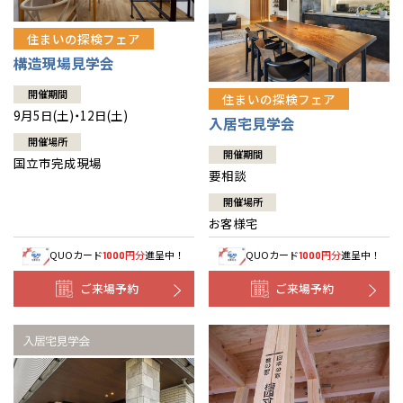
住まいの探検フェア
構造現場見学会
開催期間
住まいの探検フェア
9月5日(土)・12日(土)
入居宅見学会
開催場所
開催期間
国立市完成現場
要相談
開催場所
お客様宅
QUOカード
円分
進呈中！
QUOカード
円分
進呈中！
1000
1000
ご来場予約
ご来場予約