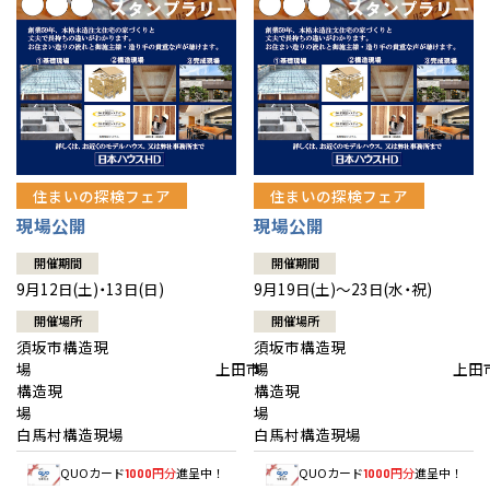
住まいの探検フェア
住まいの探検フェア
現場公開
現場公開
開催期間
開催期間
9月12日(土)・13日(日)
9月19日(土)～23日(水・祝)
開催場所
開催場所
須坂市構造現
須坂市構造現
場 上田市
場 上田
構造現
構造現
場
白馬村構造現場
白馬村構造現場
QUOカード
円分
進呈中！
QUOカード
円分
進呈中！
1000
1000