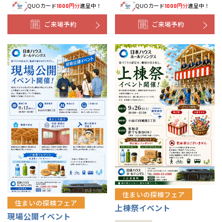
QUOカード
円分
進呈中！
QUOカード
円分
進呈中！
1000
1000
ご来場予約
ご来場予約
住まいの探検フェア
住まいの探検フェア
上棟祭イベント
現場公開イベント