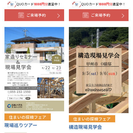
QUOカード
円分
進呈中！
QUOカード
円分
進呈中！
1000
1000
ご来場予約
ご来場予約
住まいの探検フェア
住まいの探検フェア
現場巡りツアー
構造現場見学会