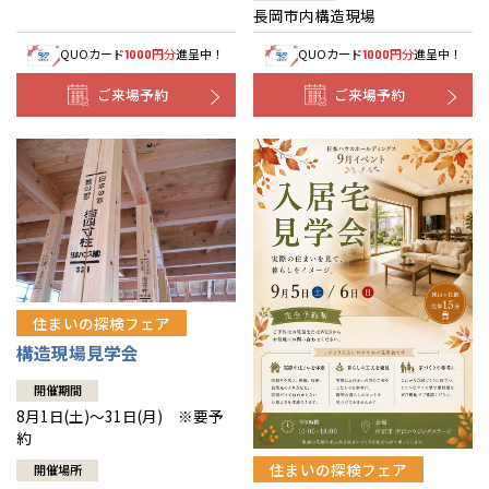
長岡市内構造現場
QUOカード
円分
進呈中！
QUOカード
円分
進呈中！
1000
1000
ご来場予約
ご来場予約
住まいの探検フェア
構造現場見学会
開催期間
8月1日(土)～31日(月) ※要予
約
住まいの探検フェア
開催場所