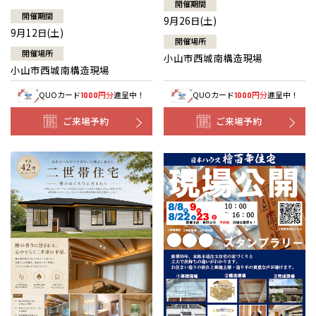
開催期間
開催期間
9月26日(土)
9月12日(土)
開催場所
開催場所
小山市西城南構造現場
小山市西城南構造現場
QUOカード
円分
進呈中！
QUOカード
円分
進呈中！
1000
1000
ご来場予約
ご来場予約