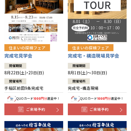
北海道
北海道
札幌
札幌
札幌
東北
東北
小樽
青森県
八戸
道央
青森
甲信越・北陸
甲信越・北陸
道央
苫小牧千歳
青森
小樽
新潟県
新潟
住まいの探検フェア
住まいの探検フェア
道北
秋田
新潟
関東
関東
秋田県
秋田
長岡
道北
旭川
完成宅見学会
完成宅・構造現場見学会
東京都
世田谷
道南
岩手
山梨
東京
東海
東海
岩手県
盛岡
山梨県
甲府
開催期間
開催期間
道南
函館
八王子
北上
8月22日(土)・23日(日)
8月1日(土)～30日(日)
室蘭
愛知県
名古屋
道東
山形
長野
神奈川
愛知
近畿
近畿
長野県
長野
神奈川県
横浜
山形県
山形
開催場所
開催場所
豊橋
松本
道東
帯広
湘南
手稲区前田9条完成宅
完成宅・構造現場
大阪府
大阪
釧路
宮城
富山
埼玉
岐阜
大阪
中国・四国
中国・四国
相模
宮城県
仙台
岐阜県
岐阜
富山県
富山
QUOカード
円分
進呈中！
QUOカード
円分
進呈中！
1000
1000
京都府
京都
埼玉県
埼玉
岡山県
岡山
福島県
郡山
福島
石川
千葉
静岡
京都
岡山
九州
九州
静岡県
静岡
石川県
金沢
ご来場予約
ご来場予約
所沢
福島
浜松
兵庫県
姫路
香川県
高松
いわき
福岡県
福岡
福井県
福井
福井
茨城
三重
兵庫
香川
福岡
千葉県
千葉
分譲マンション
会津
三重県
四日市
奈良県
奈良
柏
愛媛県
松山