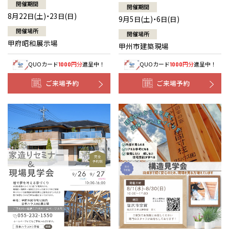
開催期間
開催期間
8月22日(土)・23日(日)
9月5日(土)・6日(日)
開催場所
開催場所
甲府昭和展示場
甲州市建築現場
QUOカード
円分
進呈中！
QUOカード
円分
進呈中！
1000
1000
ご来場予約
ご来場予約