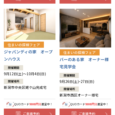
住まいの探検フェア
ジャパンディの家 オープ
住まいの探検フェア
ンハウス
バーのある家 オーナー様
宅見学会
開催期間
9月12日(土)～10月4日(日)
開催期間
9月26日(土)・27日(日)
開催場所
新潟市中央区姥ケ山完成宅
開催場所
新潟市西区オーナー様宅
QUOカード
円分
進呈中！
QUOカード
円分
進呈中！
1000
1000
ご来場予約
ご来場予約