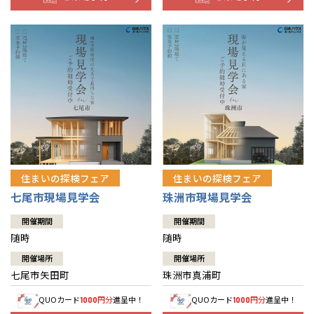
住まいの探検フェア
住まいの探検フェア
七尾市現場見学会
珠洲市現場見学会
開催期間
開催期間
随時
随時
開催場所
開催場所
七尾市矢田町
珠洲市真浦町
QUOカード
円分
進呈中！
QUOカード
円分
進呈中！
1000
1000