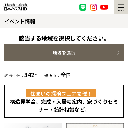
イベント情報
脱炭素・檜の家
環境にやさしい、脱炭素社会の住宅
選ばれる理由
該当する地域を選択してください。
檜・木造住宅
檜の魅力
地域を選択
耐震構造
檜の魅力 トップ
注文住宅
342
全国
該当件数：
件
選択中：
高耐久住宅
檜と日本人
注文住宅 トップ
施工事例
住まいの探検フェア開催！
高断熱・高気密の家
1000年を超えて生きる檜
グレートステージ
リフォーム
構造見学会、完成・入居宅案内、家づくりセミ
エネルギー自給自足
知られざる檜の効果・作用
クレステージ
リフォーム トップ
資産活用
ナー・設計相談など。
ZEH特集
檜の住まいデザイン
施工事例
リフォームメニュー
資産活用 トップ
買取サービス