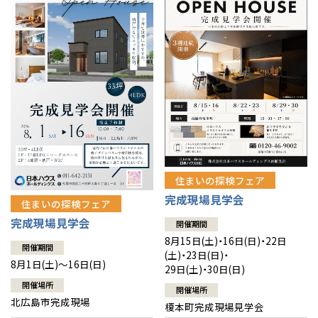
感謝訪問・長期保証
理想の木材「檜」
平屋の家
選ばれる理由
賃貸併用住宅のメリット
分譲住宅・土地
直営工事
外観・インテリア集
リフォームの流れ
安心のサポートシステム
分譲マンション
1メーターモジュール
WEB住宅展示場
介護保険利用で快適リフォーム
商品紹介
分譲マンション トップ
トランクルーム
冷暖房標準装備
暮らし方提案
展示場案内
ワザックとは
会社情報
24時間対応コールセンター
住まいのコラム
高い信頼性
会社情報 トップ
お問い合わせ
住まいの探検フェア
デザイン賞各種受賞
完成現場見学会
住まいのお手入れ集
安心の管理体制
住まいの探検フェア
ニュースリリース
会員サイト
完成現場見学会
開催期間
セントラルヒーティング
ギャラリー
代表ごあいさつ
8月15日(土)・16日(日)・22日
開催期間
(土)・23日(日)・
8月1日(土)～16日(日)
29日(土)・30日(日)
企業理念
開催場所
開催場所
北広島市完成現場
榎本町完成現場見学会
会社概要