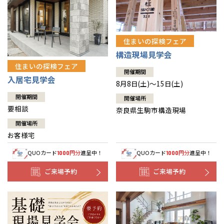
住まいの探検フェア
構造現場見学会
住まいの探検フェア
開催期間
入居宅見学会
8月8日(土)～15日(土)
開催期間
開催場所
要相談
奈良県生駒市構造現場
開催場所
お客様宅
QUOカード
円分
進呈中！
QUOカード
円分
進呈中！
1000
1000
ご来場予約
ご来場予約