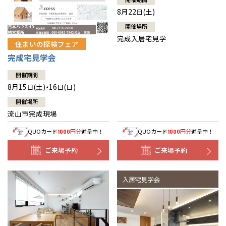
8月22日(土)
開催場所
完成入居宅見学
住まいの探検フェア
完成宅見学会
開催期間
8月15日(土)・16日(日)
開催場所
流山市完成現場
QUOカード
円分
進呈中！
QUOカード
円分
進呈中！
1000
1000
ご来場予約
ご来場予約