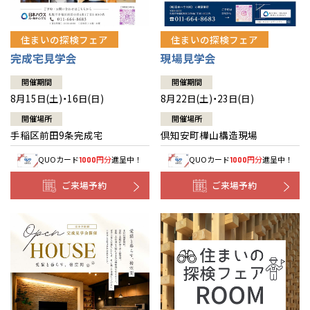
住まいの探検フェア
住まいの探検フェア
完成宅見学会
現場見学会
開催期間
開催期間
8月15日(土)・16日(日)
8月22日(土)・23日(日)
開催場所
開催場所
手稲区前田9条完成宅
倶知安町樺山構造現場
QUOカード
円分
進呈中！
QUOカード
円分
進呈中！
1000
1000
ご来場予約
ご来場予約
全国の展示場
お近くのイベント