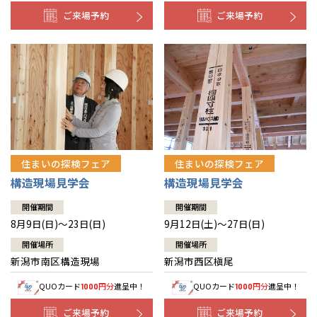
ご来場予約
ご来場予約
住まいの探検フェア
住まいの探検フェア
構造現場見学会
構造現場見学会
開催期間
開催期間
8月9日(日)～23日(日)
9月12日(土)～27日(日)
開催場所
開催場所
新潟市南区構造現場
新潟市西区槇尾
QUOカード
円分
進呈中！
QUOカード
円分
進呈中！
1000
1000
ご来場予約
ご来場予約