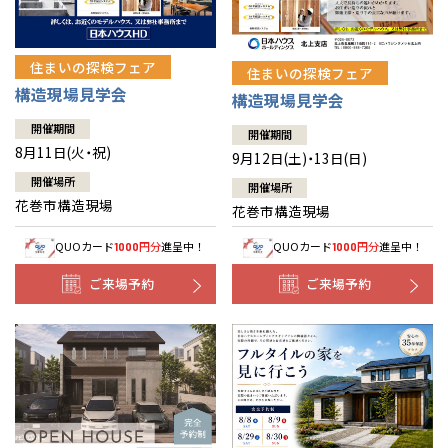
住まいの探検フェア
住まいの探検フェア
構造現場見学会
構造現場見学会
開催期間
開催期間
8月11日(火・祝)
9月12日(土)・13日(日)
開催場所
開催場所
花巻市構造現場
花巻市構造現場
QUOカード
円分
進呈中！
QUOカード
円分
進呈中！
1000
1000
ご来場予約
ご来場予約