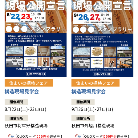
佐賀県
佐賀
栃木
奈良
愛媛
佐賀
※現住所のある都道府県以外の建築予定地の方でも
現住所の有るお近
茨城県
水戸
熊本県
熊本
くの展示場又は店舗にお問合せください。
移住の計画の方もご相談対
群馬
滋賀
鳥取
熊本
応します。お気軽にご相談ください。
栃木県
宇都宮
大分県
大分
小山
和歌山
島根
大分
宮崎県
宮崎
群馬県
群馬
伊勢崎
広島
宮崎
鹿児島県
鹿児島
山口
鹿児島
徳島
長崎
住まいの探検フェア
住まいの探検フェア
構造現場見学会
構造現場見学会
高知
沖縄
開催期間
開催期間
8月22日(土)・23日(日)
9月26日(土)・27日(日)
開催場所
開催場所
秋田市将軍野構造現場
秋田市外旭川構造現場
QUOカード
円分
進呈中！
QUOカード
円分
進呈中！
1000
1000