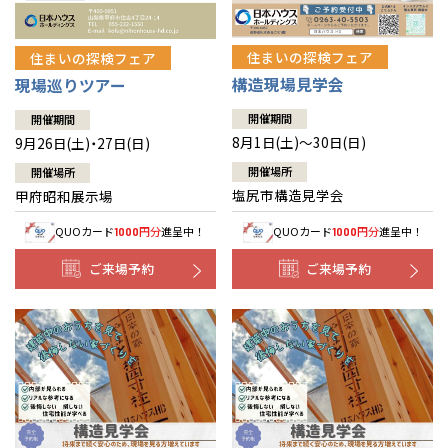
住まいの探検フェア
住まいの探検フェア
構造現場見学会
現場巡りツアー
開催期間
開催期間
8月1日(土)～30日(日)
9月26日(土)・27日(日)
開催場所
開催場所
塩尻市構造見学会
甲府昭和展示場
QUOカード
円分
進呈中！
QUOカード
円分
進呈中！
1000
1000
ご来場予約
ご来場予約