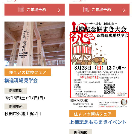
ご来場予約
ご来場予約
住まいの探検フェア
構造現場見学会
開催期間
9月26日(土)・27日(日)
開催場所
秋田市外旭川梶ノ目
住まいの探検フェア
上棟記念もちまきイベント
開催期間