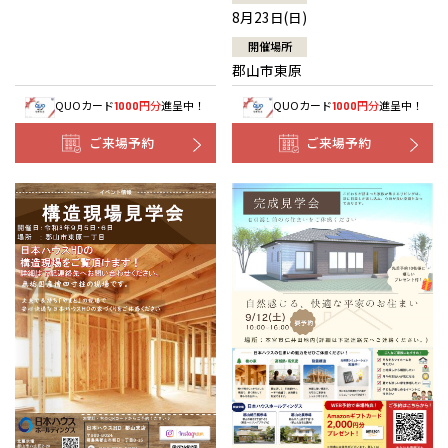
8月23日(日)
開催場所
郡山市東原
QUOカード
円分
進呈中！
QUOカード
円分
進呈中！
1000
1000
ご来場予約
ご来場予約