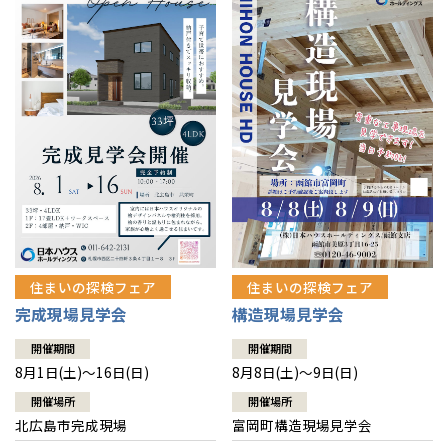
感謝訪問・長期保証
理想の木材「檜」
平屋の家
選ばれる理由
賃貸併用住宅のメリット
分譲住宅・土地
直営工事
外観・インテリア集
リフォームの流れ
安心のサポートシステム
分譲マンション
1メーターモジュール
WEB住宅展示場
介護保険利用で快適リフォーム
商品紹介
分譲マンション トップ
トランクルーム
冷暖房標準装備
暮らし方提案
展示場案内
ワザックとは
会社情報
24時間対応コールセンター
住まいのコラム
高い信頼性
会社情報 トップ
お問い合わせ
デザイン賞各種受賞
住まいのお手入れ集
安心の管理体制
住まいの探検フェア
住まいの探検フェア
ニュースリリース
会員サイト
完成現場見学会
構造現場見学会
セントラルヒーティング
ギャラリー
代表ごあいさつ
開催期間
開催期間
8月1日(土)～16日(日)
8月8日(土)～9日(日)
企業理念
開催場所
開催場所
北広島市完成現場
富岡町構造現場見学会
会社概要