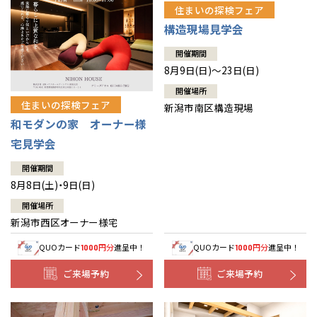
住まいの探検フェア
構造現場見学会
開催期間
8月9日(日)～23日(日)
開催場所
住まいの探検フェア
新潟市南区構造現場
和モダンの家 オーナー様
宅見学会
開催期間
8月8日(土)・9日(日)
開催場所
新潟市西区オーナー様宅
QUOカード
円分
進呈中！
QUOカード
円分
進呈中！
1000
1000
ご来場予約
ご来場予約