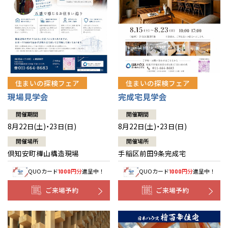
北海道
北海道
札幌
札幌
札幌
東北
東北
小樽
青森県
八戸
道央
青森
甲信越・北陸
甲信越・北陸
道央
苫小牧千歳
青森
小樽
新潟県
新潟
住まいの探検フェア
住まいの探検フェア
道北
秋田
新潟
関東
関東
秋田県
秋田
長岡
道北
旭川
現場見学会
完成宅見学会
東京都
世田谷
道南
岩手
山梨
東京
東海
東海
岩手県
盛岡
山梨県
甲府
開催期間
開催期間
道南
函館
八王子
北上
8月22日(土)・23日(日)
8月22日(土)・23日(日)
室蘭
愛知県
名古屋
道東
山形
長野
神奈川
愛知
近畿
近畿
長野県
長野
神奈川県
横浜
山形県
山形
開催場所
開催場所
豊橋
松本
道東
帯広
湘南
倶知安町樺山構造現場
手稲区前田9条完成宅
大阪府
大阪
釧路
宮城
富山
埼玉
岐阜
大阪
中国・四国
中国・四国
相模
宮城県
仙台
岐阜県
岐阜
富山県
富山
QUOカード
円分
進呈中！
QUOカード
円分
進呈中！
1000
1000
京都府
京都
埼玉県
埼玉
岡山県
岡山
福島県
郡山
福島
石川
千葉
静岡
京都
岡山
九州
九州
静岡県
静岡
石川県
金沢
ご来場予約
ご来場予約
所沢
福島
浜松
兵庫県
姫路
香川県
高松
いわき
福岡県
福岡
福井県
福井
福井
茨城
三重
兵庫
香川
福岡
千葉県
千葉
分譲マンション
会津
三重県
四日市
奈良県
奈良
柏
愛媛県
松山