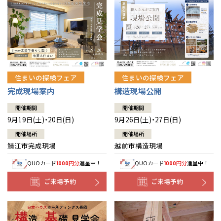
住まいの探検フェア
住まいの探検フェア
完成現場案内
構造現場公開
開催期間
開催期間
9月19日(土)・20日(日)
9月26日(土)・27日(日)
開催場所
開催場所
鯖江市完成現場
越前市構造現場
QUOカード
円分
進呈中！
QUOカード
円分
進呈中！
1000
1000
ご来場予約
ご来場予約