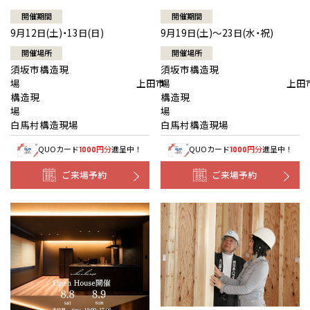
開催期間
開催期間
9月12日(土)・13日(日)
9月19日(土)～23日(水・祝)
開催場所
開催場所
須坂市構造現
須坂市構造現
場 上田市
場 上田
構造現
構造現
場
白馬村構造現場
白馬村構造現場
QUOカード
円分
進呈中！
QUOカード
円分
進呈中！
1000
1000
ご来場予約
ご来場予約