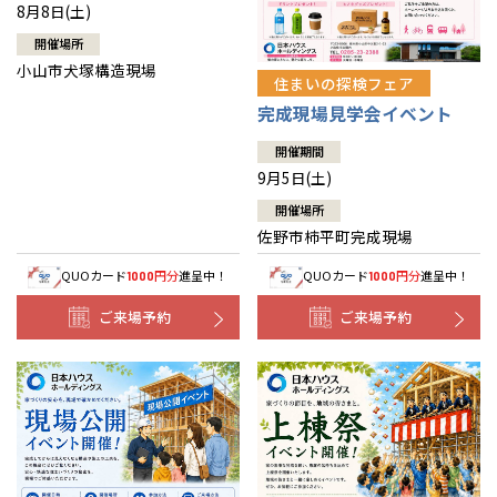
8月8日(土)
開催場所
小山市犬塚構造現場
住まいの探検フェア
完成現場見学会イベント
開催期間
9月5日(土)
開催場所
佐野市柿平町完成現場
QUOカード
円分
進呈中！
QUOカード
円分
進呈中！
1000
1000
ご来場予約
ご来場予約