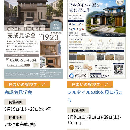
住まいの探検フェア
住まいの探検フェア
完成宅見学会
フルタイルの家を見に行こ
う
開催期間
9月19日(土)～23日(水・祝)
開催期間
8月8日(土)・9日(日)・29日(土)・
開催場所
30日(日)
いわき市完成現場