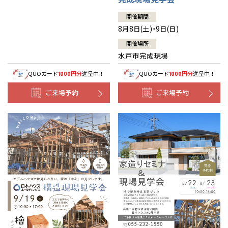
開催期間
8月8日(土)・9日(日)
開催場所
水戸市完成現場
QUOカード
円分
進呈中！
QUOカード
円分
進呈中！
1000
1000
ご来場予約
ご来場予約