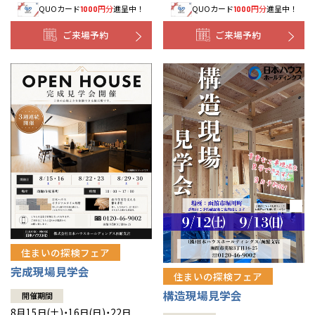
QUOカード
円分
進呈中！
QUOカード
円分
進呈中！
1000
1000
事業部紹介
ご来場予約
ご来場予約
IR情報
木材調達指針
グループ会社紹介
CMギャラリー
採用情報
住まいの探検フェア
完成現場見学会
住まいの探検フェア
構造現場見学会
開催期間
8月15日(土)・16日(日)・22日