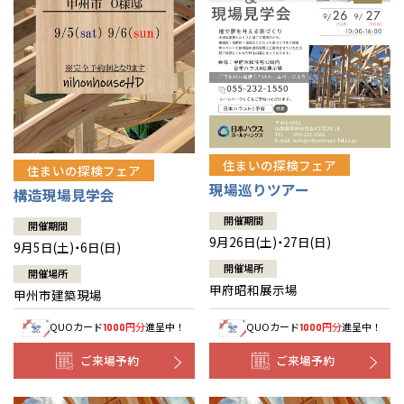
住まいの探検フェア
住まいの探検フェア
現場巡りツアー
構造現場見学会
開催期間
開催期間
9月26日(土)・27日(日)
9月5日(土)・6日(日)
開催場所
開催場所
甲府昭和展示場
甲州市建築現場
QUOカード
円分
進呈中！
QUOカード
円分
進呈中！
1000
1000
ご来場予約
ご来場予約