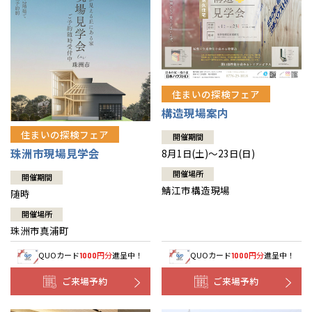
住まいの探検フェア
構造現場案内
住まいの探検フェア
開催期間
珠洲市現場見学会
8月1日(土)～23日(日)
開催場所
開催期間
鯖江市構造現場
随時
開催場所
珠洲市真浦町
QUOカード
円分
進呈中！
QUOカード
円分
進呈中！
1000
1000
ご来場予約
ご来場予約