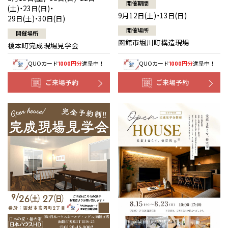
開催期間
(土)・23日(日)・
9月12日(土)・13日(日)
29日(土)・30日(日)
開催場所
開催場所
函館市堀川町構造現場
榎本町完成現場見学会
QUOカード
円分
進呈中！
QUOカード
円分
進呈中！
1000
1000
ご来場予約
ご来場予約