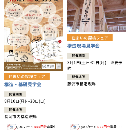
住まいの探検フェア
構造現場見学会
開催期間
8月1日(土)～31日(月) ※要予
約
住まいの探検フェア
開催場所
藤沢市構造現場
構造・基礎見学会
開催期間
8月10日(月)～30日(日)
開催場所
長岡市内構造現場
QUOカード
円分
進呈中！
QUOカード
円分
進呈中！
1000
1000