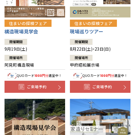
住まいの探検フェア
住まいの探検フェア
構造現場見学会
現場巡りツアー
開催期間
開催期間
9月19日(土)
8月22日(土)・23日(日)
開催場所
開催場所
阿見町構造現場
甲府昭和展示場
QUOカード
円分
進呈中！
QUOカード
円分
進呈中！
1000
1000
ご来場予約
ご来場予約