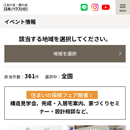
イベント情報
脱炭素・檜の家
環境にやさしい、脱炭素社会の住宅
選ばれる理由
該当する地域を選択してください。
檜・木造住宅
檜の魅力
地域を選択
耐震構造
檜の魅力 トップ
注文住宅
361
全国
該当件数：
件
選択中：
高耐久住宅
檜と日本人
注文住宅 トップ
施工事例
住まいの探検フェア開催！
高断熱・高気密の家
1000年を超えて生きる檜
グレートステージ
リフォーム
構造見学会、完成・入居宅案内、家づくりセミ
エネルギー自給自足
知られざる檜の効果・作用
クレステージ
リフォーム トップ
資産活用
ナー・設計相談など。
ZEH特集
檜の住まいデザイン
施工事例
リフォームメニュー
資産活用 トップ
買取サービス