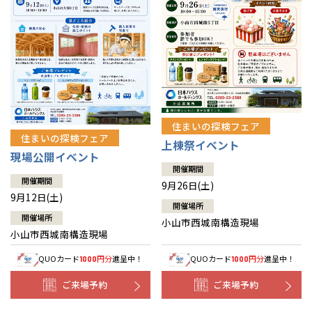
住まいの探検フェア
住まいの探検フェア
上棟祭イベント
現場公開イベント
開催期間
開催期間
9月26日(土)
9月12日(土)
開催場所
開催場所
小山市西城南構造現場
小山市西城南構造現場
QUOカード
円分
進呈中！
QUOカード
円分
進呈中！
1000
1000
ご来場予約
ご来場予約