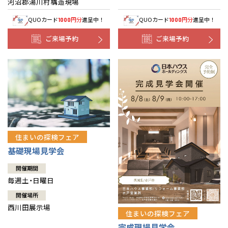
河沼郡湯川村構造現場
QUOカード
円分
進呈中！
QUOカード
円分
進呈中！
1000
1000
ご来場予約
ご来場予約
住まいの探検フェア
基礎現場見学会
開催期間
毎週土・日曜日
開催場所
西川田展示場
住まいの探検フェア
完成現場見学会