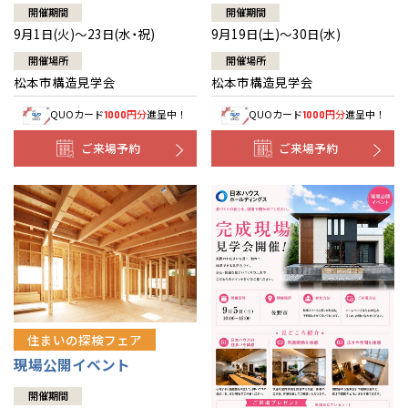
開催期間
開催期間
9月1日(火)～23日(水・祝)
9月19日(土)～30日(水)
開催場所
開催場所
松本市構造見学会
松本市構造見学会
QUOカード
円分
進呈中！
QUOカード
円分
進呈中！
1000
1000
ご来場予約
ご来場予約
住まいの探検フェア
現場公開イベント
開催期間