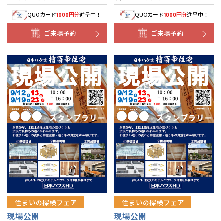
QUOカード
円分
進呈中！
QUOカード
円分
進呈中！
1000
1000
ご来場予約
ご来場予約
住まいの探検フェア
住まいの探検フェア
現場公開
現場公開