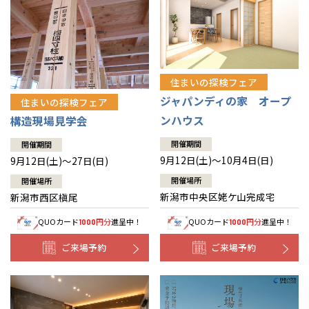
住まいの探検フェア
ジャパンディの家 オープ
住まいの探検フェア
ンハウス
構造現場見学会
開催期間
開催期間
9月12日(土)～10月4日(日)
9月12日(土)～27日(日)
開催場所
開催場所
新潟市中央区姥ケ山完成宅
新潟市西区槇尾
QUOカード
円分
進呈中！
QUOカード
円分
進呈中！
1000
1000
ご来場予約
ご来場予約