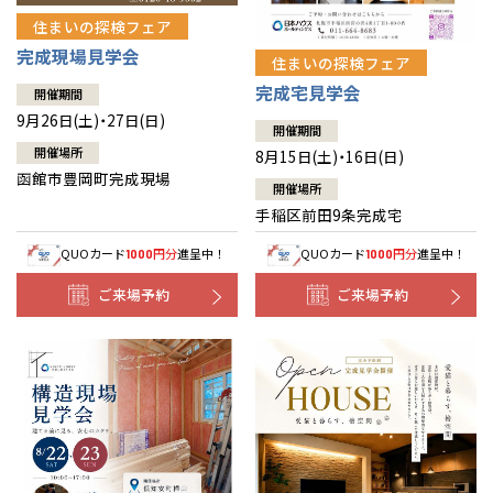
住まいの探検フェア
完成現場見学会
住まいの探検フェア
完成宅見学会
開催期間
9月26日(土)・27日(日)
開催期間
開催場所
8月15日(土)・16日(日)
函館市豊岡町完成現場
開催場所
手稲区前田9条完成宅
QUOカード
円分
進呈中！
QUOカード
円分
進呈中！
1000
1000
ご来場予約
ご来場予約
全国の展示場
お近くのイベント