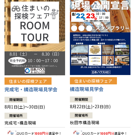
佐賀県
佐賀
栃木
奈良
愛媛
佐賀
※現住所のある都道府県以外の建築予定地の方でも
現住所の有るお近
茨城県
水戸
熊本県
熊本
くの展示場又は店舗にお問合せください。
移住の計画の方もご相談対
群馬
滋賀
鳥取
熊本
応します。お気軽にご相談ください。
栃木県
宇都宮
大分県
大分
小山
和歌山
島根
大分
宮崎県
宮崎
群馬県
群馬
伊勢崎
広島
宮崎
鹿児島県
鹿児島
山口
鹿児島
徳島
長崎
住まいの探検フェア
住まいの探検フェア
構造現場見学会
完成宅・構造現場見学会
高知
沖縄
開催期間
開催期間
8月22日(土)・23日(日)
8月1日(土)～30日(日)
開催場所
開催場所
秋田市構造現場
完成宅・構造現場
QUOカード
円分
進呈中！
QUOカード
円分
進呈中！
1000
1000