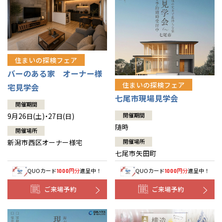
住まいの探検フェア
バーのある家 オーナー様
住まいの探検フェア
宅見学会
七尾市現場見学会
開催期間
9月26日(土)・27日(日)
開催期間
随時
開催場所
新潟市西区オーナー様宅
開催場所
七尾市矢田町
QUOカード
円分
進呈中！
QUOカード
円分
進呈中！
1000
1000
ご来場予約
ご来場予約