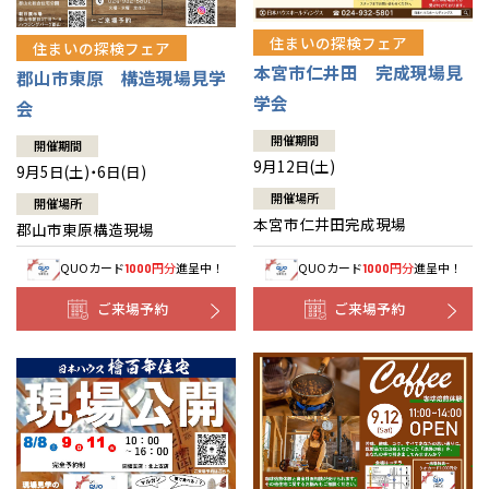
住まいの探検フェア
住まいの探検フェア
本宮市仁井田 完成現場見
郡山市東原 構造現場見学
学会
会
開催期間
開催期間
9月12日(土)
9月5日(土)・6日(日)
開催場所
開催場所
本宮市仁井田完成現場
郡山市東原構造現場
QUOカード
円分
進呈中！
QUOカード
円分
進呈中！
1000
1000
ご来場予約
ご来場予約