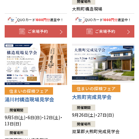
開催場所
大熊町構造現場
QUOカード
円分
進呈中！
QUOカード
円分
進呈中！
1000
1000
ご来場予約
ご来場予約
住まいの探検フェア
住まいの探検フェア
大熊町完成見学会
湯川村構造現場見学会
開催期間
開催期間
9月26日(土)・27日(日)
9月5日(土)・6日(日)・12日(土)・
13日(日)
開催場所
双葉郡大熊町完成見学会
開催場所