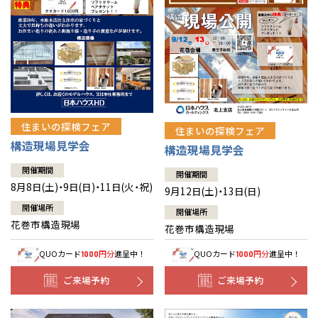
住まいの探検フェア
住まいの探検フェア
構造現場見学会
構造現場見学会
開催期間
開催期間
8月8日(土)・9日(日)・11日(火・祝)
9月12日(土)・13日(日)
開催場所
開催場所
花巻市構造現場
花巻市構造現場
QUOカード
円分
進呈中！
QUOカード
円分
進呈中！
1000
1000
ご来場予約
ご来場予約