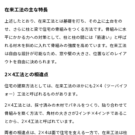
在来工法の主な特長
上述したとおり、在来工法とは基礎を打ち、その上に土台をの
せ、さらに柱と梁で住宅の骨組みをつくる方法です。骨組みに水
平にかかる力への対策として、柱と柱の間には「筋違い」と呼ば
れる材木を斜めに入れて骨組みの強度を高めています。在来工法
は自由な設計が可能なため、窓や壁の大きさ、位置などのレイア
ウトを自由に決められます。
2×4工法との相違点
住宅の建築方法としては、在来工法のほかにも2×4（ツーバイフ
ォー）工法と呼ばれるものがあります。
2×4工法とは、採寸済みの木材でパネルをつくり、貼り合わせて
骨組みを築く方法で、角材の大きさが2インチ×4インチであるこ
全国の展示場
お近くのイベント
とから、2×4工法と呼ばれています。
両者の相違点は、2×4は面で住宅を支える一方で、在来工法は柱