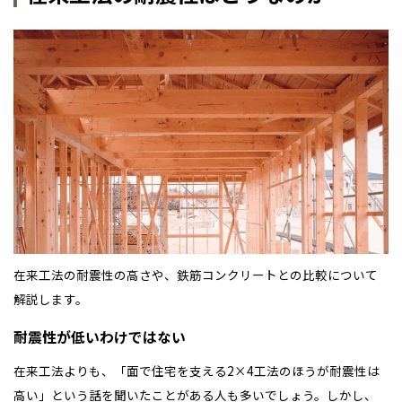
佐賀県
佐賀
栃木
奈良
愛媛
佐賀
※現住所のある都道府県以外の建築予定地の方でも
現住所の有るお近
茨城県
水戸
熊本県
熊本
くの展示場又は店舗にお問合せください。
移住の計画の方もご相談対
群馬
滋賀
鳥取
熊本
応します。お気軽にご相談ください。
栃木県
宇都宮
大分県
大分
小山
和歌山
島根
大分
宮崎県
宮崎
群馬県
群馬
伊勢崎
広島
宮崎
鹿児島県
鹿児島
山口
鹿児島
徳島
長崎
在来工法の耐震性の高さや、鉄筋コンクリートとの比較について
高知
沖縄
解説します。
耐震性が低いわけではない
在来工法よりも、「面で住宅を支える2×4工法のほうが耐震性は
高い」という話を聞いたことがある人も多いでしょう。しかし、