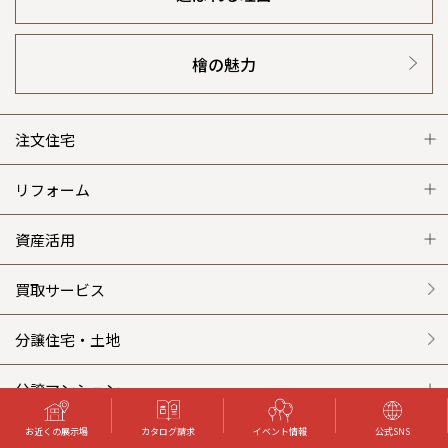
檜の魅力
注文住宅
注文住宅 トップ
リフォーム
グレートステージ
リフォーム トップ
資産活用
クレステージ
リフォームメニュー
資産活用 トップ
買取サービス
施工事例
選ばれる理由
賃貸併用住宅のメリット
分譲住宅・土地
平屋の家
リフォームの流れ
安心のサポートシステム
分譲マンション
お近くの展示場
カタログ請求
イベント情報
公式SNS
外観・インテリア集
介護保険利用で快適リフォーム
商品紹介
分譲マンション トップ
トランクルーム