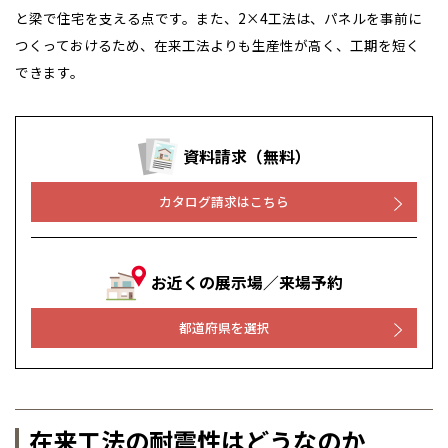
北海道
北海道
と梁で住宅を支える点です。また、2×4工法は、パネルを事前に
つくっておけるため、在来工法よりも生産性が高く、工期を短く
札幌
札幌
札幌
東北
東北
できます。
小樽
青森県
八戸
道央
青森
甲信越・北陸
甲信越・北陸
道央
苫小牧千歳
青森
小樽
資料請求（無料）
新潟県
新潟
道北
秋田
新潟
関東
関東
秋田県
秋田
長岡
道北
旭川
カタログ請求はこちら
東京都
世田谷
道南
岩手
山梨
東京
東海
東海
岩手県
盛岡
山梨県
甲府
道南
函館
八王子
北上
室蘭
愛知県
名古屋
道東
山形
長野
神奈川
愛知
近畿
近畿
長野県
長野
神奈川県
横浜
山形県
山形
お近くの展示場／来場予約
豊橋
松本
道東
帯広
湘南
大阪府
大阪
釧路
宮城
富山
埼玉
岐阜
大阪
中国・四国
中国・四国
相模
宮城県
仙台
岐阜県
岐阜
都道府県を選択
富山県
富山
京都府
京都
埼玉県
埼玉
岡山県
岡山
福島県
郡山
福島
石川
千葉
静岡
京都
岡山
九州
九州
静岡県
静岡
石川県
金沢
所沢
福島
浜松
兵庫県
姫路
香川県
高松
いわき
福岡県
福岡
福井県
福井
福井
茨城
三重
兵庫
香川
福岡
千葉県
千葉
分譲マンション
会津
三重県
四日市
在来工法の耐震性はどうなのか
奈良県
奈良
柏
愛媛県
松山