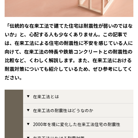
感謝訪問・長期保証
理想の木材「檜」
平屋の家
選ばれる理由
賃貸併用住宅のメリット
分譲住宅・土地
直営工事
外観・インテリア集
「伝統的な在来工法で建てた住宅は耐震性が弱いのではな
リフォームの流れ
安心のサポートシステム
分譲マンション
いか」と、心配する人も少なくありません。この記事で
1メーターモジュール
WEB住宅展示場
介護保険利用で快適リフォーム
商品紹介
分譲マンション トップ
トランクルーム
は、在来工法による住宅の耐震性に不安を感じている人に
向けて、在来工法の特長や鉄筋コンクリートとの耐震性の
冷暖房標準装備
暮らし方提案
展示場案内
ワザックとは
会社情報
比較など、くわしく解説します。また、在来工法における
耐震対策についても紹介しているため、ぜひ参考にしてく
24時間対応コールセンター
住まいのコラム
高い信頼性
会社情報 トップ
お問い合わせ
ださい。
デザイン賞各種受賞
住まいのお手入れ集
安心の管理体制
ニュースリリース
会員サイト
在来工法とは
セントラルヒーティング
ギャラリー
代表ごあいさつ
在来工法の耐震性はどうなのか
企業理念
2000年を境に変化した在来工法住宅の耐震性
会社概要
在来工法における耐震対策