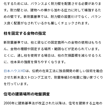
化するためには、バランスよく耐力壁を配置させる必要がありま
す。耐力壁とは、建物への横から加わる圧力に対して補強するた
めの壁です。新耐震基準では、耐力壁の設置だけでなく、バラン
ス良く配置がなされているかも厳しくチェックされます。
柱を固定する金物の指定
新耐震基準では、柱と梁などの固定箇所への金物の使用はもちろ
ん、金物の種類や固定する場所・範囲などが定められています。
とくに、通し柱を使用する場合は、柱の欠損面積を減らせるうえ
に、柱本来の強度を保ちやすくなります。
日本ハウスHD
は、伝統の在来工法に独自開発の新しい技術を融合
させた新木造ストロング工法で、耐震等級3の地震に強い家づくり
を行っています。
住宅の建築場所の地盤調査
2000年に建築基準法が改正された以降は、住宅を建築する土地の