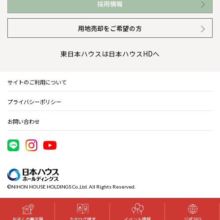
採用情報
イベント情報
安心の管理体制
ニュースリリース
用地売却をご希望の方
カタログ請求（無料）
ギャラリー
代表ごあいさつ
東日本ハウスは日本ハウスHDへ
暮らし方提案
企業理念
サイトのご利用について
住まいのコラム
会社概要
プライバシーポリシー
住まいのお手入れ集
事業部紹介
お問い合わせ
IR情報
電子公告
©NIHON HOUSE HOLDINGS Co.,Ltd. All Rights Reserved.
木材調達指針
グループ会社紹介
お近くの展示場
カタログ請求
イベント情報
公式SNS