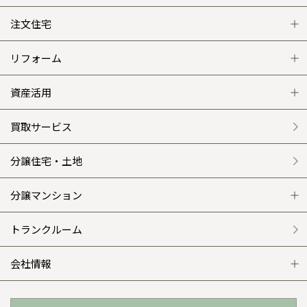
注文住宅
注文住宅 トップ
リフォーム
グレートステージ
リフォーム トップ
資産活用
クレステージ
リフォームメニュー
資産活用 トップ
買取サービス
施工事例
選ばれる理由
賃貸併用住宅のメリット
分譲住宅・土地
平屋の家
リフォームの流れ
安心のサポートシステム
分譲マンション
外観・インテリア集
介護保険利用で快適リフォーム
商品紹介
分譲マンション トップ
トランクルーム
WEB住宅展示場
カタログ請求（無料）
展示場案内
ワザックとは
会社情報
お近くの展示場
高い信頼性
会社情報 トップ