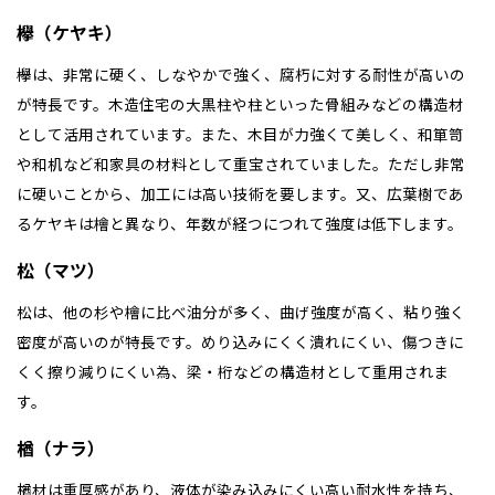
欅（ケヤキ）
欅は、非常に硬く、しなやかで強く、腐朽に対する耐性が高いの
が特長です。木造住宅の大黒柱や柱といった骨組みなどの構造材
として活用されています。また、木目が力強くて美しく、和箪笥
や和机など和家具の材料として重宝されていました。ただし非常
に硬いことから、加工には高い技術を要します。又、広葉樹であ
るケヤキは檜と異なり、年数が経つにつれて強度は低下します。
松（マツ）
松は、他の杉や檜に比べ油分が多く、曲げ強度が高く、粘り強く
密度が高いのが特長です。めり込みにくく潰れにくい、傷つきに
くく擦り減りにくい為、梁・桁などの構造材として重用されま
す。
楢（ナラ）
楢材は重厚感があり、液体が染み込みにくい高い耐水性を持ち、