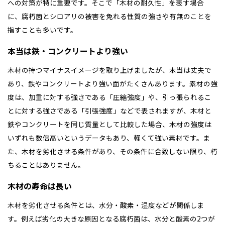
への対策が特に重要です。そこで「木材の耐久性」を表す場合
に、腐朽菌とシロアリの被害を免れる性質の強さや有無のことを
指すことも多いです。
本当は鉄・コンクリートより強い
木材の持つマイナスイメージを取り上げましたが、本当は丈夫で
あり、鉄やコンクリートより強い面がたくさんあります。素材の強
度は、加重に対する強さである「圧縮強度」や、引っ張られるこ
とに対する強さである「引張強度」などで表されますが、木材と
鉄やコンクリートを同じ質量として比較した場合、木材の強度は
全国の展示場
お近くのイベント
いずれも数倍高いというデータもあり、軽くて強い素材です。ま
た、木材を劣化させる条件があり、その条件に合致しない限り、朽
ちることはありません。
北海道
北海道
木材の寿命は長い
札幌
札幌
札幌
東北
東北
小樽
木材を劣化させる条件とは、水分・酸素・湿度などが関係しま
青森県
八戸
道央
青森
甲信越・北陸
甲信越・北陸
す。例えば劣化の大きな原因となる腐朽菌は、水分と酸素の2つが
道央
苫小牧千歳
青森