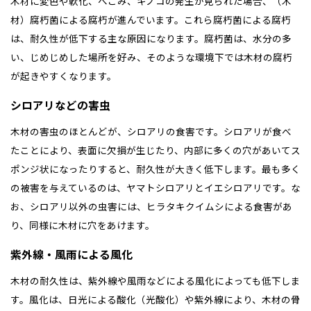
木材に変色や軟化、へこみ、キノコの発生が見られた場合、（木
材）腐朽菌による腐朽が進んでいます。これら腐朽菌による腐朽
は、耐久性が低下する主な原因になります。腐朽菌は、水分の多
い、じめじめした場所を好み、そのような環境下では木材の腐朽
が起きやすくなります。
シロアリなどの害虫
木材の害虫のほとんどが、シロアリの食害です。シロアリが食べ
たことにより、表面に欠損が生じたり、内部に多くの穴があいてス
ポンジ状になったりすると、耐久性が大きく低下します。最も多く
の被害を与えているのは、ヤマトシロアリとイエシロアリです。な
お、シロアリ以外の虫害には、ヒラタキクイムシによる食害があ
り、同様に木材に穴をあけます。
紫外線・風雨による風化
木材の耐久性は、紫外線や風雨などによる風化によっても低下しま
す。風化は、日光による酸化（光酸化）や紫外線により、木材の骨