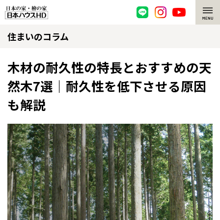
住まいのコラム
脱炭素・檜の家
環境にやさしい、脱炭素社会の住宅
選ばれる理由
木材の耐久性の特長とおすすめの天
然木7選｜耐久性を低下させる原因
檜・木造住宅
檜の魅力
も解説
耐震構造
檜の魅力 トップ
注文住宅
高耐久住宅
檜と日本人
注文住宅 トップ
施工事例
高断熱・高気密の家
1000年を超えて生きる檜
グレートステージ
リフォーム
エネルギー自給自足
知られざる檜の効果・作用
クレステージ
リフォーム トップ
資産活用
ZEH特集
檜の住まいデザイン
施工事例
リフォームメニュー
資産活用 トップ
買取サービス