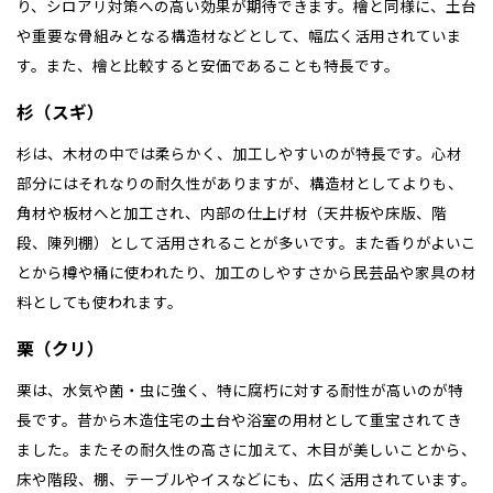
り、シロアリ対策への高い効果が期待できます。檜と同様に、土台
や重要な骨組みとなる構造材などとして、幅広く活用されていま
す。また、檜と比較すると安価であることも特長です。
杉（スギ）
杉は、木材の中では柔らかく、加工しやすいのが特長です。心材
部分にはそれなりの耐久性がありますが、構造材としてよりも、
角材や板材へと加工され、内部の仕上げ材（天井板や床版、階
段、陳列棚）として活用されることが多いです。また香りがよいこ
とから樽や桶に使われたり、加工のしやすさから民芸品や家具の材
料としても使われます。
栗（クリ）
栗は、水気や菌・虫に強く、特に腐朽に対する耐性が高いのが特
長です。昔から木造住宅の土台や浴室の用材として重宝されてき
ました。またその耐久性の高さに加えて、木目が美しいことから、
床や階段、棚、テーブルやイスなどにも、広く活用されています。