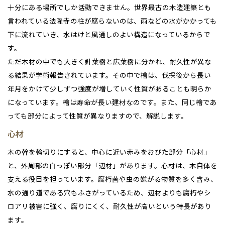
小樽
十分にある場所でしか活動できません。世界最古の木造建築とも
新潟県
新潟
道北
秋田
新潟
関東
関東
言われている法隆寺の柱が腐らないのは、雨などの水がかかっても
秋田県
秋田
長岡
道北
旭川
下に流れていき、水はけと風通しのよい構造になっているからで
東京都
世田谷
道南
岩手
山梨
東京
東海
東海
岩手県
盛岡
山梨県
甲府
す。
道南
函館
八王子
北上
室蘭
ただ木材の中でも大きく針葉樹と広葉樹に分かれ、耐久性が異な
愛知県
名古屋
道東
山形
長野
神奈川
愛知
近畿
近畿
長野県
長野
神奈川県
横浜
山形県
山形
る結果が学術報告されています。その中で檜は、伐採後から長い
豊橋
松本
道東
帯広
湘南
年月をかけて少しずつ強度が増していく性質があることも明らか
大阪府
大阪
釧路
宮城
富山
埼玉
岐阜
大阪
中国・四国
中国・四国
相模
宮城県
仙台
岐阜県
岐阜
富山県
富山
になっています。檜は寿命が長い建材なのです。また、同じ檜であ
京都府
京都
埼玉県
埼玉
岡山県
岡山
っても部分によって性質が異なりますので、解説します。
福島県
郡山
福島
石川
千葉
静岡
京都
岡山
九州
九州
静岡県
静岡
石川県
金沢
所沢
福島
浜松
兵庫県
姫路
心材
香川県
高松
いわき
福岡県
福岡
福井県
福井
福井
茨城
三重
兵庫
香川
福岡
千葉県
千葉
分譲マンション
会津
三重県
四日市
木の幹を輪切りにすると、中心に近い赤みをおびた部分「心材」
奈良県
奈良
柏
愛媛県
松山
佐賀県
佐賀
と、外周部の白っぽい部分「辺材」があります。心材は、木自体を
栃木
奈良
愛媛
佐賀
※現住所のある都道府県以外の建築予定地の方でも
現住所の有るお近
茨城県
水戸
支える役目を担っています。腐朽菌や虫の嫌がる物質を多く含み、
熊本県
熊本
くの展示場又は店舗にお問合せください。
移住の計画の方もご相談対
群馬
滋賀
鳥取
熊本
水の通り道である穴もふさがっているため、辺材よりも腐朽やシ
応します。お気軽にご相談ください。
栃木県
宇都宮
大分県
大分
ロアリ被害に強く、腐りにくく、耐久性が高いという特長があり
小山
和歌山
島根
大分
ます。
宮崎県
宮崎