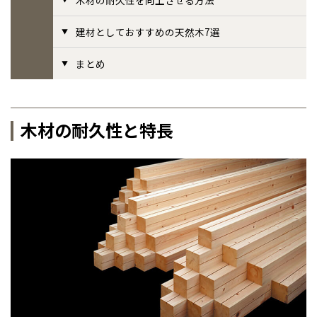
事業部紹介
建材としておすすめの天然木7選
まとめ
IR情報
木材調達指針
木材の耐久性と特長
グループ会社紹介
CMギャラリー
採用情報