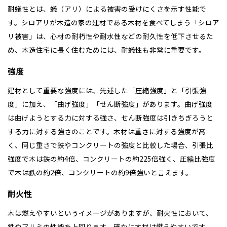
耐蟻性とは、蟻（アリ）による被害の受けにくさを示す性能で
す。シロアリが木造の家の建材である木材を食べてしまう「シロア
リ被害」は、心材の耐朽性や耐水性などの耐久性を低下させるた
め、木造住宅に長く住むためには、耐蟻性も非常に重要です。
強度
建材として重要な強度には、先述した「圧縮強度」と「引張強
度」に加え、「曲げ強度」「せん断強度」があります。曲げ強度
は曲げようとする力に対する強さ、せん断強度は引きちぎろうと
する力に対する強さのことです。木材は重さに対する強度が高
く、同じ重さで鉄やコンクリートの強度と比較した場合、引張比
強度で木は鉄の約4倍、コンクリートの約225倍強く、圧縮比強度
で木は鉄の約2倍、コンクリートの約9倍強いと言えます。
耐火性
木は燃えやすいというイメージがありますが、耐火性において、
鉄やアルミの性能を上回ります。確かに木材は燃えやすいです