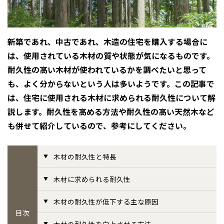
感謝訪問・長期保証
理想の木材「檜」
平屋の家
選ばれる理由
賃貸併用住宅のメリット
分譲住宅・土地
直営工事
外観・インテリア集
新築であれ、中古であれ、木造の住宅を購入する場合に
リフォームの流れ
安心のサポートシステム
分譲マンション
は、使用されている木材の質や状態が気になるものです。
1メーターモジュール
WEB住宅展示場
介護保険利用で快適リフォーム
商品紹介
分譲マンション トップ
トランクルーム
耐久性の高い木材が使われているかを調べたいと思って
も、よく分からないという人は多いようです。この記事で
冷暖房標準装備
暮らし方提案
展示場案内
ワザックとは
会社情報
は、住宅に使用される木材に求められる耐久性について解
説します。耐久性を高める方法や耐久性の高い天然木など
24時間対応コールセンター
住まいのコラム
高い信頼性
会社情報 トップ
お問い合わせ
も併せて紹介しているので、参考にしてください。
デザイン賞各種受賞
住まいのお手入れ集
安心の管理体制
ニュースリリース
会員サイト
木材の耐久性と特長
セントラルヒーティング
ギャラリー
代表ごあいさつ
木材に求められる耐久性
企業理念
木材の耐久性が低下する主な原因
目次
会社概要
木材の耐久性を向上させる方法