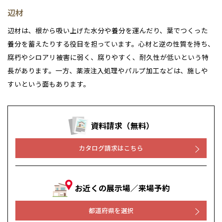
群馬県
群馬
辺材
伊勢崎
広島
宮崎
鹿児島県
鹿児島
辺材は、根から吸い上げた水分や養分を運んだり、葉でつくった
山口
鹿児島
養分を蓄えたりする役目を担っています。心材と逆の性質を持ち、
腐朽やシロアリ被害に弱く、腐りやすく、耐久性が低いという特
徳島
長崎
長があります。一方、薬液注入処理やパルプ加工などは、施しや
すいという面もあります。
高知
沖縄
資料請求（無料）
カタログ請求はこちら
お近くの展示場／来場予約
都道府県を選択