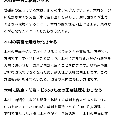
木材を十分に乾燥させる
伐採前の生きている木は、多くの水分を含んでいます。木材を十分
に乾燥させて水分量（水分含有量）を減らし、腐朽菌などが生息
できない環境にすることで、木材の耐久性を向上できます。薬剤な
どが心配な人にとっても安心な方法です。
木材の表面を焼き炭化させる
木材の表面を焼いて炭化させることで耐久性を高める、伝統的な
方法です。炭化させることにより、木材に含まれる水分や有機物を
大幅に減少させ、酸素が内部へ届くことを防ぎます。腐朽菌や虫
が好む環境ではなくなるため、耐久性が大幅に向上します。この
方法も薬剤を使わないため、環境や人体に優しい方法です。
木材に防腐・防蟻・防火のための薬剤処理をおこなう
木材に菌類や虫などを駆除・防除する薬剤を含ませる方法です。
圧力をかけて木材の内部に薬剤を浸透させる「加圧注入処理」、
薬剤で満たした水槽に木材を浸す「含浸処理」、木材の表面に薬