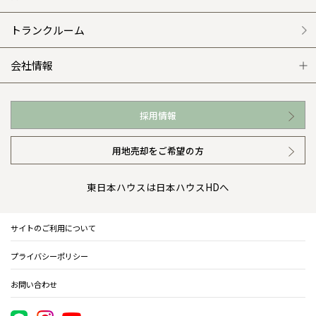
外観・インテリア集
介護保険利用で快適リフォーム
商品紹介
分譲マンション トップ
トランクルーム
WEB住宅展示場
カタログ請求（無料）
展示場案内
ワザックとは
会社情報
お近くの展示場
高い信頼性
会社情報 トップ
採用情報
イベント情報
安心の管理体制
ニュースリリース
用地売却をご希望の方
カタログ請求（無料）
ギャラリー
代表ごあいさつ
東日本ハウスは日本ハウスHDへ
暮らし方提案
企業理念
サイトのご利用について
住まいのコラム
会社概要
プライバシーポリシー
住まいのお手入れ集
事業部紹介
お問い合わせ
IR情報