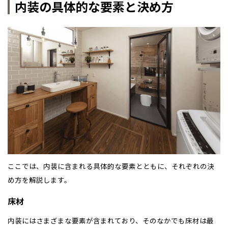
内装の具体的な要素と決め方
全国の展示場
お近くのイベント
北海道
北海道
札幌
札幌
札幌
東北
東北
小樽
青森県
八戸
道央
青森
甲信越・北陸
甲信越・北陸
道央
苫小牧千歳
青森
小樽
新潟県
新潟
道北
秋田
新潟
関東
関東
秋田県
秋田
長岡
道北
旭川
東京都
世田谷
道南
岩手
山梨
東京
東海
東海
岩手県
盛岡
山梨県
甲府
道南
函館
八王子
北上
室蘭
ここでは、内装に含まれる具体的な要素とともに、それぞれの決
愛知県
名古屋
道東
山形
長野
神奈川
愛知
近畿
近畿
長野県
長野
神奈川県
横浜
山形県
山形
豊橋
め方を解説します。
松本
道東
帯広
湘南
大阪府
大阪
釧路
宮城
富山
埼玉
岐阜
大阪
中国・四国
中国・四国
相模
宮城県
仙台
岐阜県
岐阜
床材
富山県
富山
京都府
京都
埼玉県
埼玉
岡山県
岡山
福島県
郡山
内装にはさまざまな要素が含まれており、そのなかでも床材は最
福島
石川
千葉
静岡
京都
岡山
九州
九州
静岡県
静岡
石川県
金沢