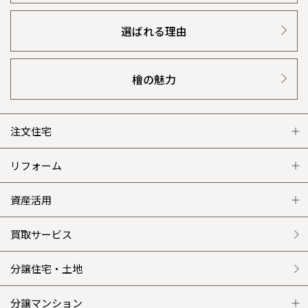
選ばれる理由
檜の魅力
注文住宅
注文住宅 トップ
リフォーム
グレートステージ
リフォーム トップ
資産活用
クレステージ
リフォームメニュー
資産活用 トップ
買取サービス
施工事例
選ばれる理由
賃貸併用住宅のメリット
分譲住宅・土地
平屋の家
リフォームの流れ
安心のサポートシステム
分譲マンション