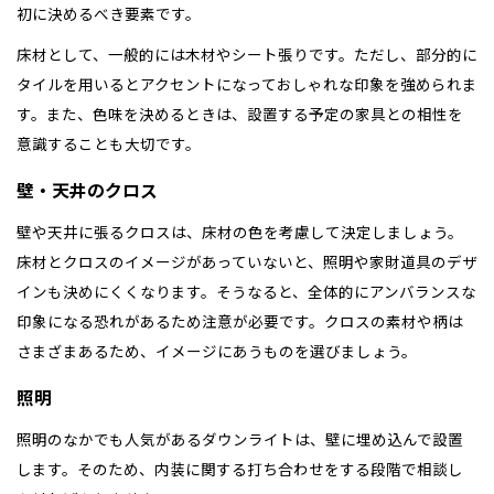
所沢
福島
浜松
初に決めるべき要素です。
兵庫県
姫路
香川県
高松
いわき
福岡県
福岡
福井県
福井
福井
茨城
三重
兵庫
香川
福岡
千葉県
千葉
分譲マンション
会津
床材として、一般的には木材やシート張りです。ただし、部分的に
三重県
四日市
奈良県
奈良
柏
愛媛県
松山
佐賀県
佐賀
タイルを用いるとアクセントになっておしゃれな印象を強められま
栃木
奈良
愛媛
佐賀
す。また、色味を決めるときは、設置する予定の家具との相性を
※現住所のある都道府県以外の建築予定地の方でも
現住所の有るお近
茨城県
水戸
熊本県
熊本
くの展示場又は店舗にお問合せください。
移住の計画の方もご相談対
意識することも大切です。
群馬
滋賀
鳥取
熊本
応します。お気軽にご相談ください。
栃木県
宇都宮
大分県
大分
小山
壁・天井のクロス
和歌山
島根
大分
宮崎県
宮崎
壁や天井に張るクロスは、床材の色を考慮して決定しましょう。
群馬県
群馬
伊勢崎
広島
宮崎
床材とクロスのイメージがあっていないと、照明や家財道具のデザ
鹿児島県
鹿児島
インも決めにくくなります。そうなると、全体的にアンバランスな
山口
鹿児島
印象になる恐れがあるため注意が必要です。クロスの素材や柄は
さまざまあるため、イメージにあうものを選びましょう。
徳島
長崎
照明
高知
沖縄
照明のなかでも人気があるダウンライトは、壁に埋め込んで設置
します。そのため、内装に関する打ち合わせをする段階で相談し