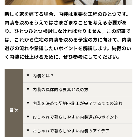
感謝訪問・長期保証
理想の木材「檜」
平屋の家
選ばれる理由
賃貸併用住宅のメリット
分譲住宅・土地
新しく家を建てる場合、内装は重要な工程のひとつです。
内装を決めるうえではさまざまなことを考える必要があ
直営工事
外観・インテリア集
リフォームの流れ
安心のサポートシステム
分譲マンション
り、ひとつひとつ検討しなければなりません。この記事で
1メーターモジュール
は、これから住宅の内装を決める予定の方に向けて、内装
WEB住宅展示場
介護保険利用で快適リフォーム
商品紹介
分譲マンション トップ
トランクルーム
選びの流れや意識したいポイントを解説します。納得のい
冷暖房標準装備
暮らし方提案
展示場案内
く内装に仕上げるために、ぜひ参考にしてください。
ワザックとは
会社情報
24時間対応コールセンター
住まいのコラム
高い信頼性
会社情報 トップ
お問い合わせ
内装とは？
デザイン賞各種受賞
住まいのお手入れ集
安心の管理体制
ニュースリリース
会員サイト
内装の具体的な要素と決め方
セントラルヒーティング
ギャラリー
内装を決めて契約～施工が完了するまでの流れ
代表ごあいさつ
目次
おしゃれで暮らしやすい内装選びのポイント
企業理念
おしゃれで暮らしやすい内装のアイデア
会社概要