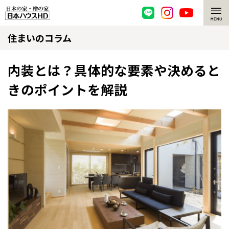
住まいのコラム
脱炭素・檜の家
環境にやさしい、脱炭素社会の住宅
選ばれる理由
内装とは？具体的な要素や決めると
きのポイントを解説
檜・木造住宅
檜の魅力
耐震構造
檜の魅力 トップ
注文住宅
高耐久住宅
檜と日本人
注文住宅 トップ
施工事例
高断熱・高気密の家
1000年を超えて生きる檜
グレートステージ
リフォーム
エネルギー自給自足
知られざる檜の効果・作用
クレステージ
リフォーム トップ
資産活用
ZEH特集
檜の住まいデザイン
施工事例
リフォームメニュー
資産活用 トップ
買取サービス