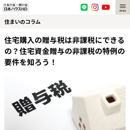
住まいのコラム
脱炭素・檜の家
環境にやさしい、脱炭素社会の住宅
選ばれる理由
住宅購入の贈与税は非課税にできる
の？住宅資金贈与の非課税の特例の
檜・木造住宅
檜の魅力
要件を知ろう！
耐震構造
檜の魅力 トップ
注文住宅
高耐久住宅
檜と日本人
注文住宅 トップ
施工事例
高断熱・高気密の家
1000年を超えて生きる檜
グレートステージ
リフォーム
エネルギー自給自足
知られざる檜の効果・作用
クレステージ
リフォーム トップ
資産活用
ZEH特集
檜の住まいデザイン
施工事例
リフォームメニュー
資産活用 トップ
買取サービス