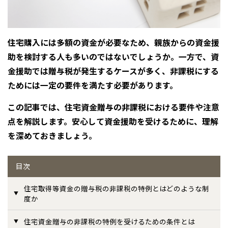
感謝訪問・長期保証
理想の木材「檜」
平屋の家
選ばれる理由
賃貸併用住宅のメリット
分譲住宅・土地
直営工事
外観・インテリア集
住宅購入には多額の資金が必要なため、親族からの資金援
リフォームの流れ
安心のサポートシステム
分譲マンション
助を検討する人も多いのではないでしょうか。一方で、資
1メーターモジュール
WEB住宅展示場
介護保険利用で快適リフォーム
商品紹介
分譲マンション トップ
トランクルーム
金援助では贈与税が発生するケースが多く、非課税にする
ためには一定の要件を満たす必要があります。
冷暖房標準装備
暮らし方提案
展示場案内
ワザックとは
会社情報
この記事では、住宅資金贈与の非課税における要件や注意
24時間対応コールセンター
住まいのコラム
高い信頼性
点を解説します。安心して資金援助を受けるために、理解
会社情報 トップ
お問い合わせ
を深めておきましょう。
デザイン賞各種受賞
住まいのお手入れ集
安心の管理体制
ニュースリリース
会員サイト
目次
セントラルヒーティング
ギャラリー
代表ごあいさつ
住宅取得等資金の贈与税の非課税の特例とはどのような制
企業理念
度か
住宅資金贈与の非課税の特例を受けるための条件とは
会社概要