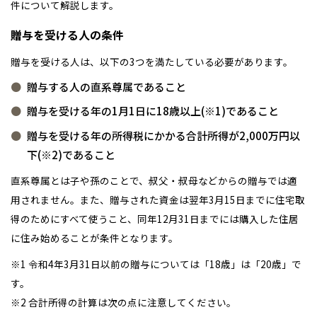
大分県
大分
件について解説します。
小山
和歌山
島根
大分
宮崎県
宮崎
贈与を受ける人の条件
群馬県
群馬
伊勢崎
広島
宮崎
贈与を受ける人は、以下の3つを満たしている必要があります。
鹿児島県
鹿児島
贈与する人の直系尊属であること
山口
鹿児島
贈与を受ける年の1月1日に18歳以上(※1)であること
徳島
長崎
贈与を受ける年の所得税にかかる合計所得が2,000万円以
下(※2)であること
高知
沖縄
直系尊属とは子や孫のことで、叔父・叔母などからの贈与では適
用されません。また、贈与された資金は翌年3月15日までに住宅取
得のためにすべて使うこと、同年12月31日までには購入した住居
に住み始めることが条件となります。
※1 令和4年3月31日以前の贈与については「18歳」は「20歳」で
す。
※2 合計所得の計算は次の点に注意してください。