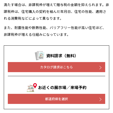
満たす場合は、非課税枠が増えて贈与税の金額を抑えられます。非
課税枠は、住宅購入の契約を結んだ年月日、住宅の性能、適用さ
れる消費税などによって異なります。
また、耐震性能や断熱性能、バリアフリー性能が高い住宅ほど、
非課税枠が増える仕組みになっています。
資料請求（無料）
カタログ請求はこちら
全国の展示場
お近くのイベント
お近くの展示場／来場予約
北海道
北海道
都道府県を選択
札幌
札幌
札幌
東北
東北
小樽