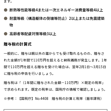
ます。
断熱等性能等級4または一次エネルギー消費量等級4以上
耐震等級（構造躯体の倒壊等防止）2以上または免震建築
物
高齢者等配慮対策等級3以上
贈与税の計算式
一般的に、贈与は親以外の誰からでも受け取れるものの、贈与さ
れた金額が1年間で110万円を超えると納税義務が発生します。1年
間で110万円を超える贈与を受けた場合は、翌年2月1日～3月15日
に贈与税の申告を行いましょう。
贈与税は「（1年間に贈与された金額－110万円）×既定の税率」
で求められます。既定の税率は、国税庁の情報で確認しましょう。
※参考：【国税庁】No.4408 贈与税の計算と税率（暦年課税）