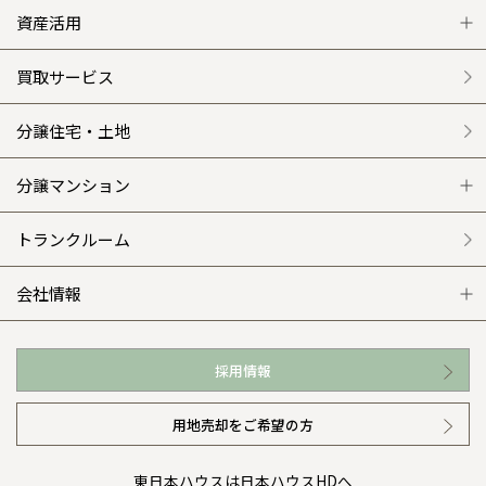
グレートステージ
リフォーム トップ
資産活用
クレステージ
リフォームメニュー
資産活用 トップ
買取サービス
施工事例
選ばれる理由
賃貸併用住宅のメリット
分譲住宅・土地
平屋の家
リフォームの流れ
安心のサポートシステム
分譲マンション
外観・インテリア集
介護保険利用で快適リフォーム
商品紹介
分譲マンション トップ
トランクルーム
WEB住宅展示場
カタログ請求（無料）
展示場案内
ワザックとは
会社情報
お近くの展示場
高い信頼性
会社情報 トップ
採用情報
イベント情報
安心の管理体制
ニュースリリース
用地売却をご希望の方
カタログ請求（無料）
ギャラリー
代表ごあいさつ
東日本ハウスは日本ハウスHDへ