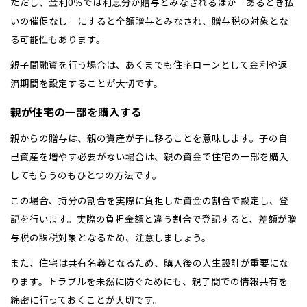
ただし、金利0％では利息分が贈与とみなされるほか「あるとき払
いの催促なし」にすると全額贈与とみなされ、贈与税の対象とな
る可能性もあります。
親子間融資を行う場合は、あくまでも住宅ローンとして金利や返
済期間を設定することが大切です。
親が住宅の一部を購入する
親からの贈与は、親の資産が子に移ることを意味します。子の自
己資産を増やす必要がない場合は、親の資金で住宅の一部を購入
してもらうのもひとつの方法です。
この場合、持分の割合を実際に負担した資金の割合で設定し、登
記を行います。実際の負担金額と違う割合で登記すると、差額が贈
与税の課税対象となるため、注意しましょう。
また、住宅は共有名義となるため、購入後の人生設計が重要にな
ります。トラブルを未然に防ぐためにも、親子間での情報共有を
綿密に行っておくことが大切です。