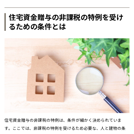
青森県
八戸
道央
青森
甲信越・北陸
甲信越・北陸
道央
苫小牧千歳
住宅資金贈与の非課税の特例を受け
青森
小樽
新潟県
新潟
るための条件とは
道北
秋田
新潟
関東
関東
秋田県
秋田
長岡
道北
旭川
東京都
世田谷
道南
岩手
山梨
東京
東海
東海
岩手県
盛岡
山梨県
甲府
道南
函館
八王子
北上
室蘭
愛知県
名古屋
道東
山形
長野
神奈川
愛知
近畿
近畿
長野県
長野
神奈川県
横浜
山形県
山形
豊橋
松本
道東
帯広
湘南
大阪府
大阪
釧路
宮城
富山
埼玉
岐阜
大阪
中国・四国
中国・四国
相模
宮城県
仙台
岐阜県
岐阜
富山県
富山
京都府
京都
埼玉県
埼玉
岡山県
岡山
福島県
郡山
福島
石川
千葉
静岡
京都
岡山
九州
九州
静岡県
静岡
石川県
金沢
所沢
福島
浜松
兵庫県
姫路
香川県
高松
いわき
福岡県
福岡
福井県
福井
福井
茨城
三重
兵庫
香川
福岡
千葉県
千葉
分譲マンション
会津
三重県
四日市
奈良県
奈良
柏
愛媛県
松山
佐賀県
佐賀
栃木
奈良
愛媛
佐賀
※現住所のある都道府県以外の建築予定地の方でも
現住所の有るお近
茨城県
水戸
住宅資金贈与の非課税の特例は、条件が細かく決められていま
熊本県
熊本
くの展示場又は店舗にお問合せください。
移住の計画の方もご相談対
す。ここでは、非課税の特例を受けるため必要な、人と建物の条
群馬
滋賀
鳥取
熊本
応します。お気軽にご相談ください。
栃木県
宇都宮