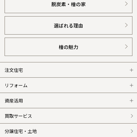
脱炭素・檜の家
選ばれる理由
檜の魅力
注文住宅
注文住宅 トップ
リフォーム
グレートステージ
リフォーム トップ
資産活用
クレステージ
リフォームメニュー
資産活用 トップ
買取サービス
施工事例
選ばれる理由
賃貸併用住宅のメリット
分譲住宅・土地