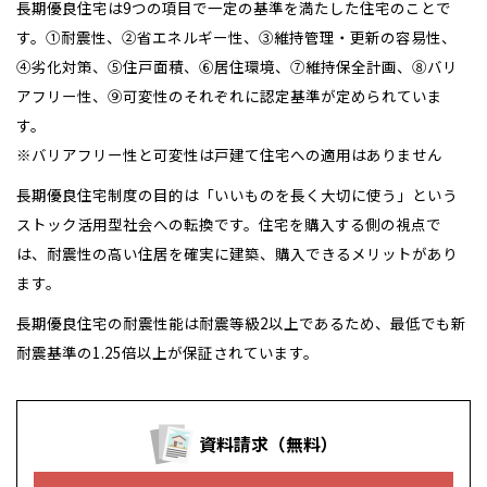
長期優良住宅は9つの項目で一定の基準を満たした住宅のことで
す。➀耐震性、➁省エネルギー性、➂維持管理・更新の容易性、
➃劣化対策、➄住戸面積、➅居住環境、➆維持保全計画、➇バリ
アフリー性、➈可変性のそれぞれに認定基準が定められていま
す。
※バリアフリー性と可変性は戸建て住宅への適用はありません
長期優良住宅制度の目的は「いいものを長く大切に使う」という
ストック活用型社会への転換です。住宅を購入する側の視点で
は、耐震性の高い住居を確実に建築、購入できるメリットがあり
ます。
長期優良住宅の耐震性能は耐震等級2以上であるため、最低でも新
耐震基準の1.25倍以上が保証されています。
資料請求（無料）