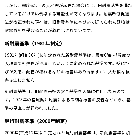
鹿児島県
鹿児島
しかし、震度6以上の大地震が起きた場合には、旧耐震基準を満た
しているだけでは倒壊する可能性が高くなります。耐震改修促進
山口
鹿児島
法が改正された現在は、旧耐震基準に基づいて建てられた建物は
徳島
長崎
耐震診断を受けることが義務化されています。
新耐震基準（1981年制定）
高知
沖縄
1981年(昭和56年)に制定された新耐震基準は、震度6強～7程度の
大地震でも建物が倒壊しないように定められた基準です。壁にひ
びが入る、配管が壊れるなどの被害はあり得ますが、大規模な被
害は生じません。
新耐震基準は、旧耐震基準の安全基準を大幅に強化したもので
す。1978年の宮城県沖地震による深刻な被害の反省などから、基
準の見直しが行われました。
現行耐震基準（2000年制定）
2000年(平成12年)に制定された現行耐震基準は、新耐震基準に加