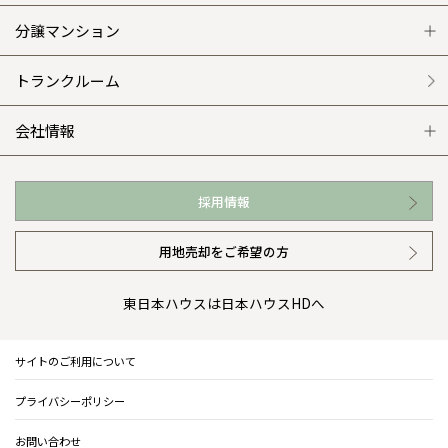
平屋の家
リフォームの流れ
安心のサポートシステム
分譲マンション
外観・インテリア集
介護保険利用で快適リフォーム
商品紹介
分譲マンション トップ
トランクルーム
WEB住宅展示場
カタログ請求（無料）
展示場案内
ワザックとは
会社情報
お近くの展示場
高い信頼性
会社情報 トップ
採用情報
イベント情報
安心の管理体制
ニュースリリース
用地売却をご希望の方
カタログ請求（無料）
ギャラリー
代表ごあいさつ
東日本ハウスは日本ハウスHDへ
暮らし方提案
企業理念
サイトのご利用について
住まいのコラム
会社概要
プライバシーポリシー
住まいのお手入れ集
事業部紹介
お問い合わせ