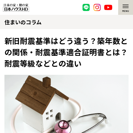
住まいのコラム
脱炭素・檜の家
環境にやさしい、脱炭素社会の住宅
選ばれる理由
新旧耐震基準はどう違う？築年数と
の関係・耐震基準適合証明書とは？
檜・木造住宅
檜の魅力
耐震等級などとの違い
耐震構造
檜の魅力 トップ
注文住宅
高耐久住宅
檜と日本人
注文住宅 トップ
施工事例
高断熱・高気密の家
1000年を超えて生きる檜
グレートステージ
リフォーム
エネルギー自給自足
知られざる檜の効果・作用
クレステージ
リフォーム トップ
資産活用
ZEH特集
檜の住まいデザイン
施工事例
リフォームメニュー
資産活用 トップ
買取サービス