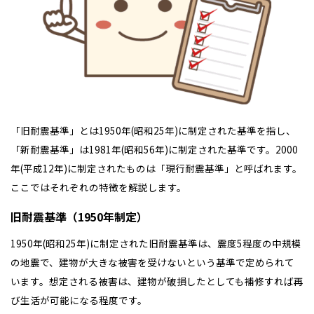
秋田県
秋田
長岡
道北
旭川
東京都
世田谷
道南
岩手
山梨
東京
東海
東海
岩手県
盛岡
山梨県
甲府
道南
函館
八王子
北上
室蘭
愛知県
名古屋
道東
山形
長野
神奈川
愛知
近畿
近畿
長野県
長野
神奈川県
横浜
山形県
山形
豊橋
松本
道東
帯広
湘南
大阪府
大阪
釧路
宮城
富山
埼玉
岐阜
大阪
中国・四国
中国・四国
相模
宮城県
仙台
岐阜県
岐阜
富山県
富山
京都府
京都
「旧耐震基準」とは1950年(昭和25年)に制定された基準を指し、
埼玉県
埼玉
岡山県
岡山
福島県
郡山
福島
石川
千葉
静岡
京都
岡山
九州
九州
静岡県
静岡
石川県
金沢
所沢
福島
「新耐震基準」は1981年(昭和56年)に制定された基準です。2000
浜松
兵庫県
姫路
香川県
高松
いわき
福岡県
福岡
年(平成12年)に制定されたものは「現行耐震基準」と呼ばれます。
福井県
福井
福井
茨城
三重
兵庫
香川
福岡
千葉県
千葉
分譲マンション
会津
三重県
四日市
奈良県
奈良
ここではそれぞれの特徴を解説します。
柏
愛媛県
松山
佐賀県
佐賀
栃木
奈良
愛媛
佐賀
旧耐震基準（1950年制定）
※現住所のある都道府県以外の建築予定地の方でも
現住所の有るお近
茨城県
水戸
熊本県
熊本
くの展示場又は店舗にお問合せください。
移住の計画の方もご相談対
群馬
滋賀
鳥取
熊本
1950年(昭和25年)に制定された旧耐震基準は、震度5程度の中規模
応します。お気軽にご相談ください。
栃木県
宇都宮
大分県
大分
の地震で、建物が大きな被害を受けないという基準で定められて
小山
和歌山
島根
大分
います。想定される被害は、建物が破損したとしても補修すれば再
宮崎県
宮崎
群馬県
群馬
び生活が可能になる程度です。
伊勢崎
広島
宮崎