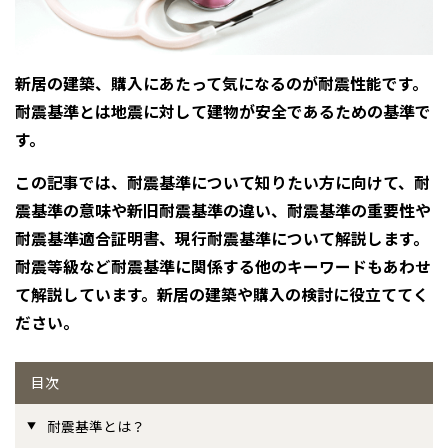
感謝訪問・長期保証
理想の木材「檜」
平屋の家
選ばれる理由
賃貸併用住宅のメリット
分譲住宅・土地
直営工事
外観・インテリア集
新居の建築、購入にあたって気になるのが耐震性能です。
リフォームの流れ
安心のサポートシステム
分譲マンション
耐震基準とは地震に対して建物が安全であるための基準で
1メーターモジュール
WEB住宅展示場
介護保険利用で快適リフォーム
商品紹介
分譲マンション トップ
トランクルーム
す。
冷暖房標準装備
暮らし方提案
この記事では、耐震基準について知りたい方に向けて、耐
展示場案内
ワザックとは
会社情報
震基準の意味や新旧耐震基準の違い、耐震基準の重要性や
24時間対応コールセンター
住まいのコラム
高い信頼性
耐震基準適合証明書、現行耐震基準について解説します。
会社情報 トップ
お問い合わせ
耐震等級など耐震基準に関係する他のキーワードもあわせ
デザイン賞各種受賞
住まいのお手入れ集
安心の管理体制
ニュースリリース
会員サイト
て解説しています。新居の建築や購入の検討に役立ててく
ださい。
セントラルヒーティング
ギャラリー
代表ごあいさつ
目次
企業理念
耐震基準とは？
会社概要