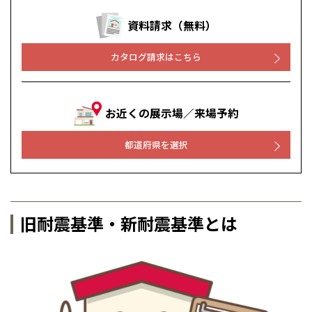
資料請求（無料）
カタログ請求はこちら
お近くの展示場／来場予約
都道府県を選択
全国の展示場
お近くのイベント
北海道
北海道
旧耐震基準・新耐震基準とは
札幌
札幌
札幌
東北
東北
小樽
青森県
八戸
道央
青森
甲信越・北陸
甲信越・北陸
道央
苫小牧千歳
青森
小樽
新潟県
新潟
道北
秋田
新潟
関東
関東