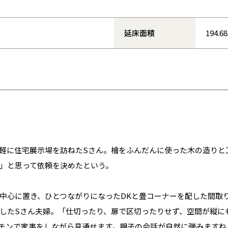
青森県
八戸
道央
青森
甲信越・北陸
甲信越・北陸
道央
苫小牧千歳
青森
小樽
新潟県
新潟
道北
秋田
新潟
関東
関東
延床面積
194.
秋田県
秋田
長岡
道北
旭川
東京都
世田谷
道南
岩手
山梨
東京
東海
東海
岩手県
盛岡
山梨県
甲府
道南
函館
八王子
北上
室蘭
愛知県
名古屋
道東
山形
長野
神奈川
愛知
近畿
近畿
長野県
長野
神奈川県
横浜
山形県
山形
豊橋
松本
道東
帯広
湘南
大阪府
大阪
釧路
宮城
富山
埼玉
岐阜
大阪
中国・四国
中国・四国
相模
宮城県
仙台
岐阜県
岐阜
富山県
富山
京都府
京都
埼玉県
埼玉
岡山県
岡山
福島県
郡山
福島
石川
千葉
静岡
京都
岡山
九州
九州
静岡県
静岡
石川県
金沢
所沢
福島
浜松
兵庫県
姫路
軽に住宅展示場を訪ねたSさん。檜をふんだんに使った木の造りと
香川県
高松
いわき
福岡県
福岡
福井県
福井
福井
茨城
三重
兵庫
香川
福岡
千葉県
千葉
会津
」と思って依頼を決めたという。
三重県
四日市
分譲マンション
奈良県
奈良
柏
愛媛県
松山
佐賀県
佐賀
栃木
奈良
愛媛
佐賀
茨城県
水戸
中心に置き、ひとつながりになったDKと畳コーナーを配した間取
熊本県
熊本
※現住所のある都道府県以外の建築予定地の方でも
群馬
滋賀
鳥取
熊本
したSさん夫婦。「仕切ったり、扉で区切ったりせず、空間が縦に
現住所の有るお近くの展示場又は店舗にお問合せください。
栃木県
宇都宮
大分県
大分
小山
チンで家事をしながら見通せます。親子の会話が自然に弾みますね
移住の計画の方もご相談対応します。お気軽にご相談ください。