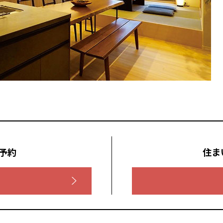
全国の展示場
お近くのイベント
予約
住ま
北海道
北海道
札幌
札幌
札幌
東北
東北
小樽