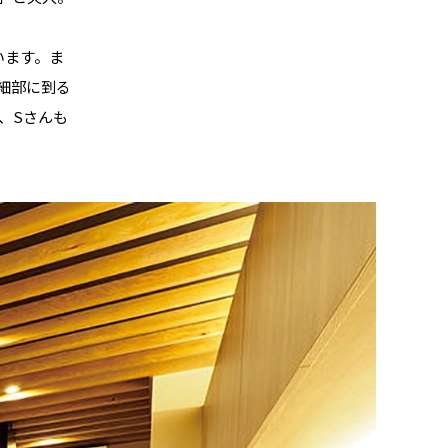
います。ま
細部に到る
、Sさんも