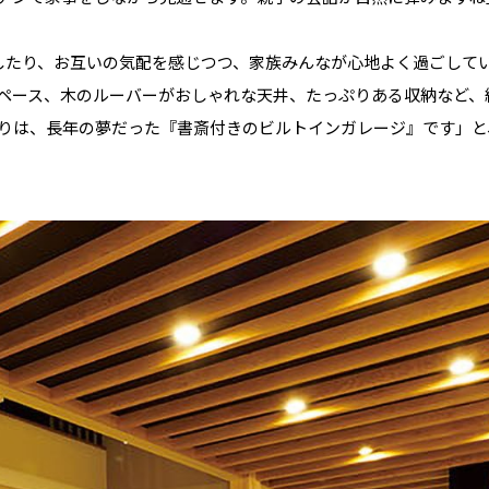
和歌山
島根
大分
宮崎県
宮崎
群馬県
群馬
したり、お互いの気配を感じつつ、家族みんなが心地よく過ごして
伊勢崎
広島
宮崎
鹿児島県
鹿児島
ペース、木のルーバーがおしゃれな天井、たっぷりある収納など、
山口
鹿児島
りは、長年の夢だった『書斎付きのビルトインガレージ』です」と
徳島
長崎
高知
沖縄