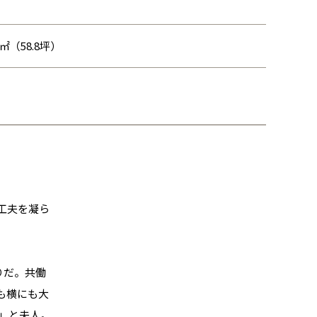
68㎡（58.8坪）
工夫を凝ら
りだ。共働
も横にも大
」と夫人。