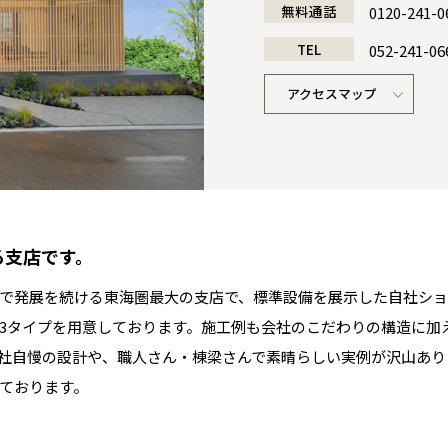
無料通話
0120-241-0
TEL
052-241-06
アクセスマップ
る支店です。
全国の展示場
お近くのイベント
で発展を続ける東海圏最大の支店で、標準設備を展示した自社ショ
東海・関西ブロック統括店長 兼
豊田展示場展長 営業課 主任
一宮展示場展長 営業課 係長
春日井展示場展長 営業課
設計課 課長
工事課 主事
3タイプを用意しております。施工例も会社のこだわりの構造に加
後藤 健介
堀尾 元気
林 拓也
辻 尚人
駒井 聖
支店長
社自慢の設計や、職人さん・棟梁さんで素晴らしい実例が沢山あり
北海道
北海道
本明 馨
ております。
札幌
札幌
札幌
東北
東北
小樽