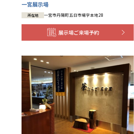
一宮展示場
一宮市丹陽町五日市場字本地28
所在地
展示場
ご来場予約