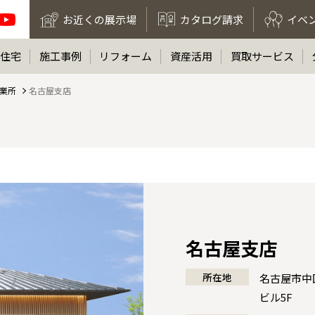
お近くの展示場
カタログ請求
イベ
住宅
施工事例
リフォーム
資産活用
買取サービス
業所
名古屋支店
名古屋支店
所在地
名古屋市中
ビル5F