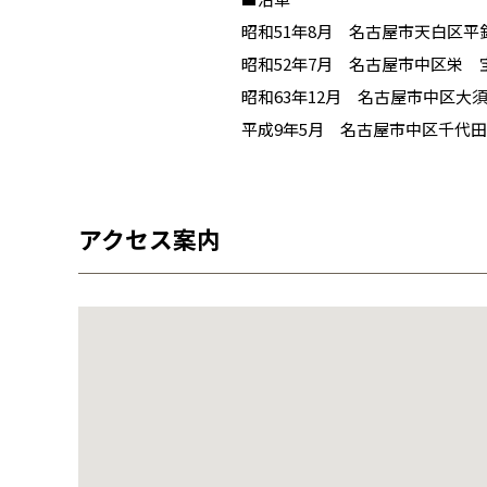
昭和51年8月 名古屋市天白区
昭和52年7月 名古屋市中区栄
昭和63年12月 名古屋市中区大
平成9年5月 名古屋市中区千代
店名
店名
店名
店名
店名
店名
出身
担当
担当
担当
出身
アクセス案内
趣味
出身
出身
出身
趣味
趣味
趣味
趣味
お住
『ポ
『損