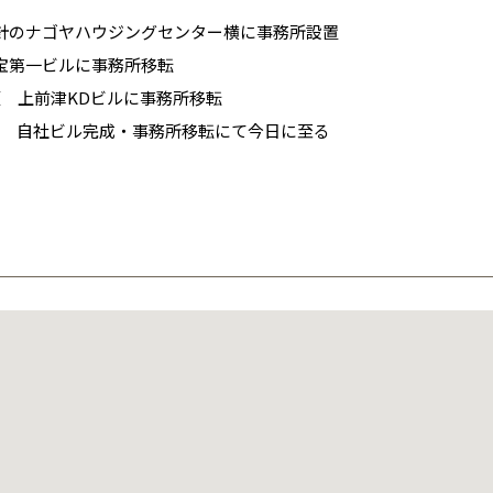
青森県
八戸
道央
青森
甲信越・北陸
甲信越・北陸
道央
苫小牧千歳
青森
平針のナゴヤハウジングセンター横に事務所設置
小樽
新潟県
新潟
 宝第一ビルに事務所移転
道北
秋田
新潟
関東
関東
秋田県
秋田
長岡
道北
旭川
須 上前津KDビルに事務所移転
東京都
世田谷
道南
岩手
山梨
東京
東海
東海
岩手県
盛岡
田 自社ビル完成・事務所移転にて今日に至る
山梨県
甲府
道南
函館
八王子
北上
室蘭
名古屋支店
名古屋支店
名古屋支店
名古屋支店
名古屋支店
名古屋支店
愛知県
名古屋
道東
山形
長野
神奈川
愛知
近畿
近畿
長野県
長野
神奈川県
横浜
山形県
山形
豊橋
松本
道東
帯広
湘南
地
展示場
展示場
展示場
地
岩手県奥州市
豊田展示場
一宮展示場
春日井展示場
静岡県静岡市
大阪府
皆様のご来場を心より
大阪
お待ちしております。
釧路
宮城
富山
埼玉
岐阜
大阪
中国・四国
中国・四国
相模
宮城県
仙台
岐阜県
岐阜
富山県
富山
地
地
地
ゴルフ、山菜採り、アウトドア
愛知県一宮市
愛知県名古屋市
愛知県名古屋市
DIY、バーベキュー
京都府
京都
埼玉県
埼玉
岡山県
岡山
福島県
郡山
福島
石川
千葉
静岡
京都
岡山
九州
九州
静岡県
静岡
石川県
金沢
所沢
ご来場予約
福島
浜松
兵庫県
姫路
掃除、野球観戦
音楽全般（聴く・弾く・歌う）
釣り、サッカー観戦
香川県
高松
いわき
家づくりのモットー
家づくりのモットー
福岡県
福岡
福井県
福井
福井
茨城
三重
兵庫
香川
福岡
千葉県
千葉
会津
三重県
四日市
分譲マンション
奈良県
奈良
柏
愛媛県
松山
佐賀県
佐賀
家づくりのモットー
家づくりのモットー
家づくりのモットー
栃木
奈良
愛媛
佐賀
安全・品質・お客様満足を追求したお住まい造りを心掛けています
自然素材の個性を活かし長く大事に使える提案
茨城県
水戸
熊本県
熊本
※現住所のある都道府県以外の建築予定地の方でも
群馬
滋賀
鳥取
熊本
現住所の有るお近くの展示場又は店舗にお問合せください。
栃木県
宇都宮
まい造りは、一生涯のお付き合い『営業マン一貫サービス』でお
ストでベスト』を心掛け、与えられたポジションで輝ける様努め
しない家造り』をするためには『建てる時期』と『資金計画』が
大分県
大分
小山
移住の計画の方もご相談対応します。お気軽にご相談ください。