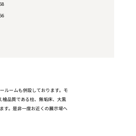
68
66
ールームも併設しております。モ
 名古屋
え檜品質である柱、無垢床、大黒
ます。是非一度お近くの展示場へ