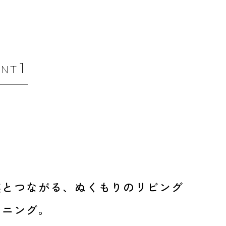
1
INT
族とつながる、ぬくもりのリビング
イニング。