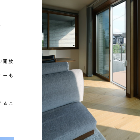
ニ
で開放
ィーも
じるこ