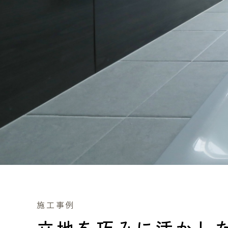
施工事例
立地を巧みに活かし