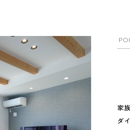
和歌山
島根
大分
宮崎県
宮崎
群馬県
群馬
伊勢崎
広島
宮崎
鹿児島県
鹿児島
山口
鹿児島
PO
徳島
長崎
高知
沖縄
家
ダ