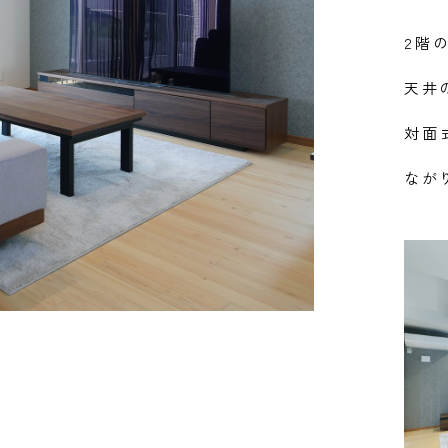
2階
天井
対面
なが