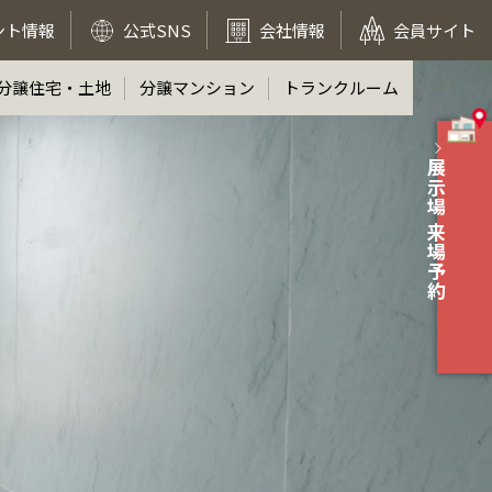
ント情報
公式SNS
会社情報
会員サイト
分譲住宅・土地
分譲マンション
トランクルーム
展示場 来場予約