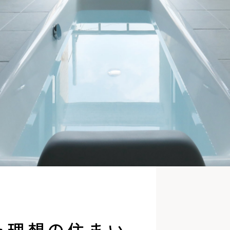
全国の展示場
お近くのイベント
北海道
北海道
札幌
札幌
札幌
東北
東北
小樽
た理想の住まい