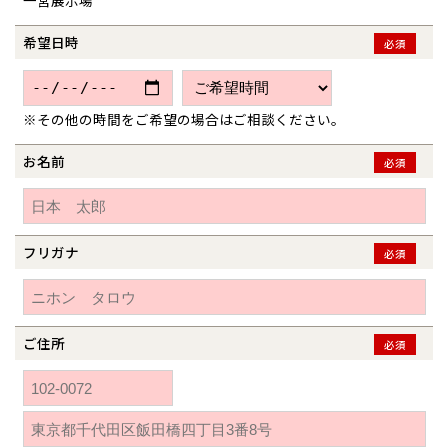
一宮展示場
青森県
八戸
道央
青森
甲信越・北陸
甲信越・北陸
道央
苫小牧千歳
青森
希望日時
小樽
必須
新潟県
新潟
道北
秋田
新潟
関東
関東
秋田県
秋田
長岡
道北
旭川
東京都
世田谷
道南
岩手
山梨
東京
東海
東海
岩手県
盛岡
※その他の時間をご希望の場合はご相談ください。
山梨県
甲府
道南
函館
八王子
北上
室蘭
愛知県
名古屋
お名前
道東
山形
長野
神奈川
愛知
近畿
近畿
必須
長野県
長野
神奈川県
横浜
山形県
山形
豊橋
松本
道東
帯広
湘南
大阪府
大阪
釧路
宮城
富山
埼玉
岐阜
大阪
中国・四国
中国・四国
相模
宮城県
仙台
岐阜県
岐阜
富山県
富山
フリガナ
京都府
京都
必須
埼玉県
埼玉
岡山県
岡山
福島県
郡山
福島
石川
千葉
静岡
京都
岡山
九州
九州
静岡県
静岡
石川県
金沢
所沢
福島
浜松
兵庫県
姫路
香川県
高松
いわき
福岡県
福岡
福井県
福井
福井
茨城
三重
兵庫
香川
福岡
千葉県
千葉
分譲マンション
会津
三重県
四日市
奈良県
奈良
柏
ご住所
愛媛県
松山
必須
佐賀県
佐賀
栃木
奈良
愛媛
佐賀
※現住所のある都道府県以外の建築予定地の方でも
現住所の有るお近
茨城県
水戸
熊本県
熊本
くの展示場又は店舗にお問合せください。
移住の計画の方もご相談対
群馬
滋賀
鳥取
熊本
応します。お気軽にご相談ください。
栃木県
宇都宮
大分県
大分
小山