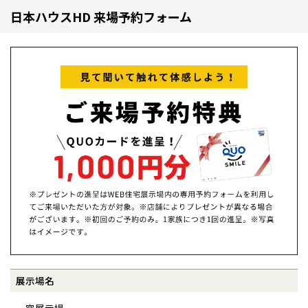
日本ハウスHD 来場予約フォーム
全国の展示場
お近くのイベント
北海道
北海道
展示場名
札幌
札幌
札幌
東北
東北
小樽