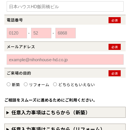
和歌山
島根
大分
宮崎県
宮崎
群馬県
群馬
伊勢崎
広島
宮崎
電話番号
必須
鹿児島県
鹿児島
-
-
山口
鹿児島
メールアドレス
必須
徳島
長崎
高知
沖縄
ご来場の目的
必須
新築
リフォーム
どちらともいえない
ご相談をスムーズに進めるためにご利用ください。
任意入力事項はこちらから（新築）
任意入力事項はこちらから（リフォーム）