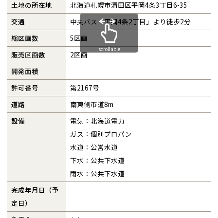
土地の所在地
北海道札幌市清田区平岡4条3丁目6-35
交通
中央バス「平岡4条2丁目」より徒歩2分
総区画数
5区画
scrollable
販売区画数
2区画
開発面積
許可番号
第2167号
道路
南東側市道8m
設備
電気：北海道電力
ガス：個別プロパン
水道：公営水道
下水：公共下水道
雨水：公共下水道
完成年月日（予
定日）