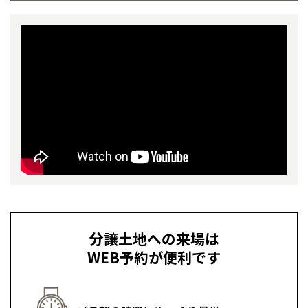
全国の展示場
お近くのイベント
事業部紹介
北海道
北海道
IR情報
札幌
札幌
札幌
東北
東北
木材調達指針
小樽
青森県
八戸
道央
青森
甲信越・北陸
甲信越・北陸
グループ会社紹介
道央
苫小牧千歳
青森
小樽
新潟県
新潟
道北
秋田
新潟
関東
関東
CMギャラリー
秋田県
秋田
長岡
道北
旭川
東京都
世田谷
道南
岩手
山梨
東京
東海
東海
岩手県
盛岡
採用情報
山梨県
甲府
道南
函館
八王子
北上
室蘭
愛知県
名古屋
道東
山形
長野
神奈川
愛知
近畿
近畿
長野県
長野
分譲土地への来場は
神奈川県
横浜
山形県
山形
豊橋
松本
道東
帯広
湘南
WEB予約が便利です
大阪府
大阪
釧路
宮城
富山
埼玉
岐阜
大阪
中国・四国
中国・四国
相模
宮城県
仙台
岐阜県
岐阜
富山県
富山
京都府
京都
埼玉県
埼玉
岡山県
岡山
福島県
郡山
福島
石川
千葉
静岡
京都
岡山
九州
九州
静岡県
静岡
石川県
金沢