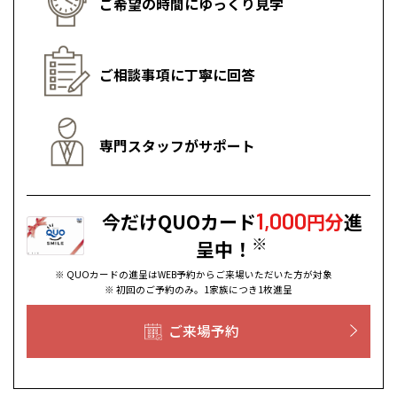
所沢
ご希望の時間にゆっくり見学
福島
浜松
兵庫県
姫路
香川県
高松
いわき
福岡県
福岡
福井県
福井
福井
茨城
三重
兵庫
香川
福岡
千葉県
千葉
分譲マンション
会津
三重県
四日市
奈良県
奈良
柏
愛媛県
松山
佐賀県
佐賀
ご相談事項に丁寧に回答
栃木
奈良
愛媛
佐賀
※現住所のある都道府県以外の建築予定地の方でも
現住所の有るお近
茨城県
水戸
熊本県
熊本
くの展示場又は店舗にお問合せください。
移住の計画の方もご相談対
群馬
滋賀
鳥取
熊本
応します。お気軽にご相談ください。
栃木県
宇都宮
大分県
大分
専門スタッフがサポート
小山
和歌山
島根
大分
宮崎県
宮崎
群馬県
群馬
伊勢崎
広島
宮崎
1,000
鹿児島県
鹿児島
今だけQUOカード
円分
進
※
呈中！
山口
鹿児島
※ QUOカードの進呈はWEB予約からご来場いただいた方が対象
※ 初回のご予約のみ。1家族につき1枚進呈
徳島
長崎
ご来場予約
高知
沖縄