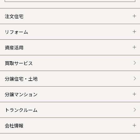
注文住宅
注文住宅 トップ
リフォーム
グレートステージ
リフォーム トップ
資産活用
クレステージ
リフォームメニュー
資産活用 トップ
買取サービス
施工事例
選ばれる理由
賃貸併用住宅のメリット
分譲住宅・土地
平屋の家
リフォームの流れ
安心のサポートシステム
分譲マンション
外観・インテリア集
介護保険利用で快適リフォーム
商品紹介
分譲マンション トップ
トランクルーム
WEB住宅展示場
カタログ請求（無料）
展示場案内
ワザックとは
会社情報