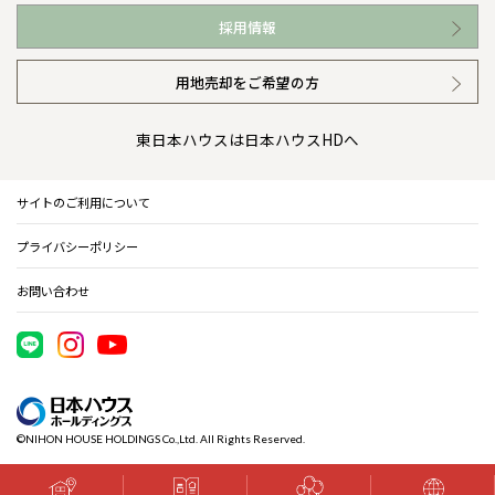
お近くの展示場
高い信頼性
会社情報 トップ
採用情報
イベント情報
安心の管理体制
ニュースリリース
用地売却をご希望の方
カタログ請求（無料）
ギャラリー
代表ごあいさつ
東日本ハウスは日本ハウスHDへ
暮らし方提案
企業理念
サイトのご利用について
住まいのコラム
会社概要
プライバシーポリシー
住まいのお手入れ集
事業部紹介
お問い合わせ
IR情報
電子公告
©NIHON HOUSE HOLDINGS Co.,Ltd. All Rights Reserved.
木材調達指針