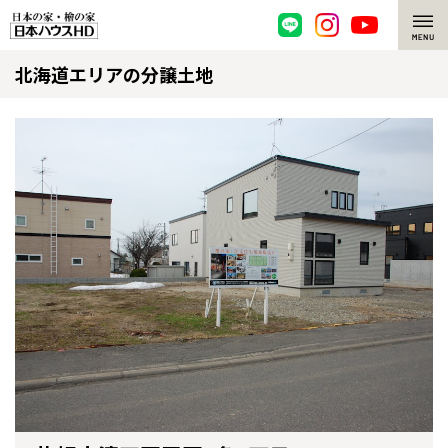
北海道エリアの分譲土地
脱炭素・檜の家
環境にやさしい、脱炭素社会の住宅
選ばれる理由
檜・木造住宅
檜の魅力
耐震構造
檜の魅力 トップ
注文住宅
高耐久住宅
檜と日本人
注文住宅 トップ
施工事例
高断熱・高気密の家
1000年を超えて生きる檜
グレートステージ
リフォーム
エネルギー自給自足
知られざる檜の効果・作用
クレステージ
リフォーム トップ
資産活用
ZEH特集
檜の住まいデザイン
施工事例
リフォームメニュー
資産活用 トップ
買取サービス