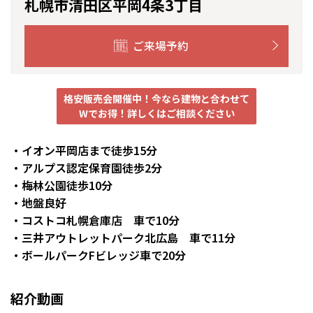
札幌市清田区平岡4条3丁目
感謝訪問・長期保証
理想の木材「檜」
平屋の家
選ばれる理由
賃貸併用住宅のメリット
分譲住宅・土地
ご来場予約
直営工事
外観・インテリア集
リフォームの流れ
安心のサポートシステム
分譲マンション
1メーターモジュール
WEB住宅展示場
介護保険利用で快適リフォーム
商品紹介
分譲マンション トップ
トランクルーム
格安販売会開催中！今なら建物と合わせて
Wでお得！詳しくはご相談ください
冷暖房標準装備
暮らし方提案
展示場案内
ワザックとは
会社情報
・イオン平岡店まで徒歩15分
24時間対応コールセンター
住まいのコラム
高い信頼性
・アルプス認定保育園徒歩2分
会社情報 トップ
お問い合わせ
・梅林公園徒歩10分
デザイン賞各種受賞
住まいのお手入れ集
安心の管理体制
・地盤良好
ニュースリリース
会員サイト
・コストコ札幌倉庫店 車で10分
セントラルヒーティング
ギャラリー
・三井アウトレットパーク北広島 車で11分
代表ごあいさつ
・ボールパークFビレッジ車で20分
企業理念
紹介動画
会社概要