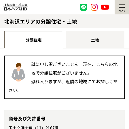
北海道エリアの分譲住宅・土地
脱炭素・檜の家
環境にやさしい、脱炭素社会の住宅
選ばれる理由
分譲住宅
土地
檜・木造住宅
檜の魅力
誠に申し訳ございません。現在、こちらの地
耐震構造
檜の魅力 トップ
注文住宅
域で分譲住宅がございません。
高耐久住宅
檜と日本人
注文住宅 トップ
施工事例
恐れ入りますが、近隣の地域にてお探しくだ
さい。
全国の展示場
お近くのイベント
高断熱・高気密の家
1000年を超えて生きる檜
グレートステージ
リフォーム
エネルギー自給自足
知られざる檜の効果・作用
クレステージ
リフォーム トップ
資産活用
北海道
北海道
商号及び免許番号
ZEH特集
檜の住まいデザイン
施工事例
リフォームメニュー
資産活用 トップ
買取サービス
札幌
札幌
国土交通大臣（13）2167号