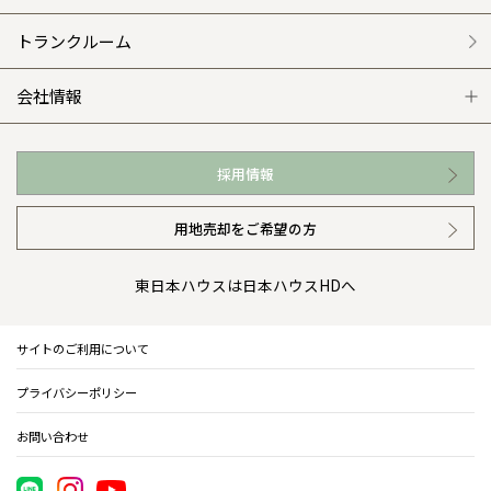
外観・インテリア集
介護保険利用で快適リフォーム
商品紹介
分譲マンション トップ
トランクルーム
WEB住宅展示場
カタログ請求（無料）
展示場案内
ワザックとは
会社情報
お近くの展示場
高い信頼性
会社情報 トップ
採用情報
イベント情報
安心の管理体制
ニュースリリース
用地売却をご希望の方
カタログ請求（無料）
ギャラリー
代表ごあいさつ
東日本ハウスは日本ハウスHDへ
暮らし方提案
企業理念
サイトのご利用について
住まいのコラム
会社概要
プライバシーポリシー
住まいのお手入れ集
事業部紹介
お問い合わせ
IR情報