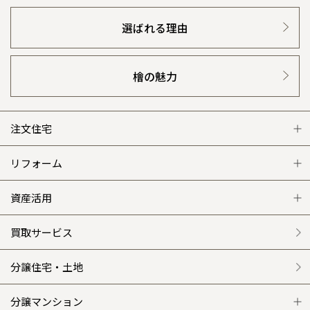
群馬
滋賀
鳥取
熊本
応します。お気軽にご相談ください。
栃木県
宇都宮
大分県
大分
小山
選ばれる理由
事業部紹介
和歌山
島根
大分
宮崎県
宮崎
群馬県
群馬
IR情報
伊勢崎
広島
宮崎
鹿児島県
鹿児島
檜の魅力
木材調達指針
山口
鹿児島
注文住宅
グループ会社紹介
徳島
長崎
注文住宅 トップ
リフォーム
CMギャラリー
高知
沖縄
グレートステージ
リフォーム トップ
資産活用
採用情報
クレステージ
リフォームメニュー
資産活用 トップ
買取サービス
施工事例
選ばれる理由
賃貸併用住宅のメリット
分譲住宅・土地
平屋の家
リフォームの流れ
安心のサポートシステム
分譲マンション