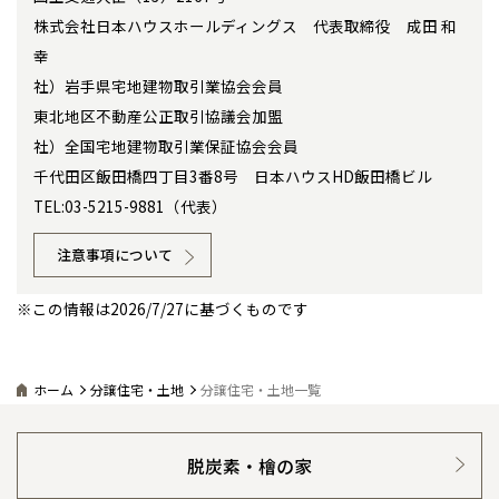
札幌
東北
東北
小樽
株式会社日本ハウスホールディングス 代表取締役 成田 和
感謝訪問・長期保証
理想の木材「檜」
平屋の家
選ばれる理由
賃貸併用住宅のメリット
分譲住宅・土地
青森県
八戸
道央
青森
甲信越・北陸
甲信越・北陸
幸
道央
苫小牧千歳
青森
直営工事
社）岩手県宅地建物取引業協会会員
小樽
外観・インテリア集
リフォームの流れ
安心のサポートシステム
分譲マンション
新潟県
新潟
道北
秋田
新潟
関東
関東
東北地区不動産公正取引協議会加盟
秋田県
秋田
長岡
道北
旭川
1メーターモジュール
WEB住宅展示場
社）全国宅地建物取引業保証協会会員
介護保険利用で快適リフォーム
商品紹介
分譲マンション トップ
トランクルーム
東京都
世田谷
道南
岩手
山梨
東京
東海
東海
岩手県
盛岡
千代田区飯田橋四丁目3番8号 日本ハウスHD飯田橋ビル
山梨県
甲府
道南
函館
八王子
北上
冷暖房標準装備
暮らし方提案
展示場案内
室蘭
TEL:03-5215-9881（代表）
ワザックとは
会社情報
愛知県
名古屋
道東
山形
長野
神奈川
愛知
近畿
近畿
長野県
長野
神奈川県
横浜
山形県
山形
豊橋
松本
道東
帯広
24時間対応コールセンター
注意事項について
湘南
住まいのコラム
高い信頼性
会社情報 トップ
お問い合わせ
大阪府
大阪
釧路
宮城
富山
埼玉
岐阜
大阪
中国・四国
中国・四国
相模
宮城県
仙台
岐阜県
岐阜
富山県
富山
デザイン賞各種受賞
※この情報は2026/7/27に基づくものです
住まいのお手入れ集
安心の管理体制
京都府
京都
ニュースリリース
会員サイト
埼玉県
埼玉
岡山県
岡山
福島県
郡山
福島
石川
千葉
静岡
京都
岡山
九州
九州
静岡県
静岡
石川県
金沢
所沢
福島
浜松
セントラルヒーティング
兵庫県
姫路
ギャラリー
香川県
高松
代表ごあいさつ
いわき
福岡県
福岡
福井県
福井
福井
茨城
三重
兵庫
香川
福岡
ホーム
分譲住宅・土地
分譲住宅・土地一覧
千葉県
千葉
分譲マンション
会津
三重県
四日市
奈良県
奈良
柏
愛媛県
松山
佐賀県
佐賀
企業理念
栃木
奈良
愛媛
佐賀
脱炭素・檜の家
※現住所のある都道府県以外の建築予定地の方でも
現住所の有るお近
茨城県
水戸
熊本県
熊本
会社概要
くの展示場又は店舗にお問合せください。
移住の計画の方もご相談対