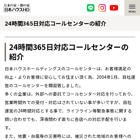
24時間365日対応コールセンターの紹介
脱炭素・檜の家
環境にやさしい、脱炭素社会の住宅
選ばれる理由
24時間365日対応コールセンターの
紹介
檜・木造住宅
檜の魅力
日本ハウスホールディングスのコールセンターは、お客様満足の
耐震構造
檜の魅力 トップ
注文住宅
向上・よりお客様に安心してお住まい頂く為、2004年1月、自社運
営のコールセンターを開設致しました。
高耐久住宅
檜と日本人
注文住宅 トップ
施工事例
多くの企業は、外部への委託でコールセンター対応を行っており、
高断熱・高気密の家
1000年を超えて生きる檜
営業時間外での受付・対応はされていない事が多いですが、自社
グレートステージ
リフォーム
運営の24時間対応とする事で、ライフライン等緊急事態に関する
エネルギー自給自足
知られざる檜の効果・作用
クレステージ
リフォーム トップ
資産活用
問い合わせでも、深夜問わず直ちに各店への対応手配を行いま
全国の展示場
お近くのイベント
す。
ZEH特集
檜の住まいデザイン
施工事例
リフォームメニュー
資産活用 トップ
買取サービス
また、地震・台風等の災害時には、被災された地域のお客様への