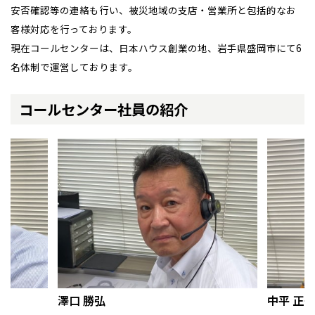
安否確認等の連絡も行い、被災地域の支店・営業所と包括的なお
北海道
北海道
感謝訪問・長期保証
理想の木材「檜」
平屋の家
選ばれる理由
賃貸併用住宅のメリット
分譲住宅・土地
客様対応を行っております。
札幌
札幌
現在コールセンターは、日本ハウス創業の地、岩手県盛岡市にて6
札幌
東北
東北
直営工事
外観・インテリア集
リフォームの流れ
安心のサポートシステム
分譲マンション
小樽
名体制で運営しております。
青森県
八戸
道央
青森
甲信越・北陸
甲信越・北陸
1メーターモジュール
道央
苫小牧千歳
WEB住宅展示場
介護保険利用で快適リフォーム
商品紹介
分譲マンション トップ
トランクルーム
青森
小樽
コールセンター社員の紹介
新潟県
新潟
道北
秋田
新潟
関東
関東
冷暖房標準装備
秋田県
秋田
暮らし方提案
展示場案内
ワザックとは
長岡
会社情報
道北
旭川
東京都
世田谷
道南
岩手
山梨
東京
東海
東海
岩手県
盛岡
24時間対応コールセンター
山梨県
甲府
住まいのコラム
道南
函館
高い信頼性
八王子
会社情報 トップ
お問い合わせ
北上
室蘭
愛知県
名古屋
道東
山形
長野
神奈川
愛知
近畿
近畿
長野県
長野
デザイン賞各種受賞
神奈川県
横浜
住まいのお手入れ集
山形県
山形
安心の管理体制
豊橋
ニュースリリース
会員サイト
松本
道東
帯広
湘南
大阪府
大阪
釧路
宮城
富山
埼玉
岐阜
大阪
中国・四国
中国・四国
相模
宮城県
仙台
セントラルヒーティング
岐阜県
岐阜
富山県
富山
ギャラリー
代表ごあいさつ
京都府
京都
埼玉県
埼玉
岡山県
岡山
福島県
郡山
福島
石川
千葉
静岡
京都
岡山
九州
九州
静岡県
静岡
石川県
金沢
所沢
企業理念
福島
浜松
兵庫県
姫路
香川県
高松
いわき
福岡県
福岡
福井県
福井
福井
茨城
三重
兵庫
香川
福岡
澤口 勝弘
中平 正子
千葉県
千葉
分譲マンション
会津
三重県
四日市
会社概要
奈良県
奈良
柏