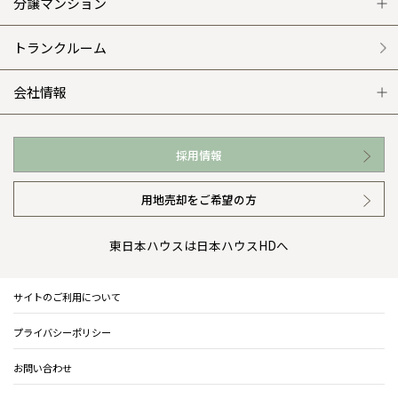
平屋の家
リフォームの流れ
安心のサポートシステム
分譲マンション
外観・インテリア集
介護保険利用で快適リフォーム
商品紹介
分譲マンション トップ
トランクルーム
WEB住宅展示場
カタログ請求（無料）
展示場案内
ワザックとは
会社情報
お近くの展示場
高い信頼性
会社情報 トップ
採用情報
イベント情報
安心の管理体制
ニュースリリース
用地売却をご希望の方
カタログ請求（無料）
ギャラリー
代表ごあいさつ
東日本ハウスは日本ハウスHDへ
暮らし方提案
企業理念
サイトのご利用について
住まいのコラム
会社概要
プライバシーポリシー
住まいのお手入れ集
事業部紹介
お問い合わせ