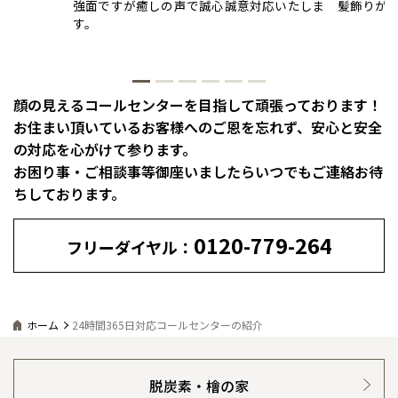
愛媛県
松山
強面ですが癒しの声で誠心誠意対応いたしま
髪飾りが
佐賀県
佐賀
栃木
奈良
愛媛
佐賀
す。
※現住所のある都道府県以外の建築予定地の方でも
現住所の有るお近
事業部紹介
茨城県
水戸
熊本県
熊本
くの展示場又は店舗にお問合せください。
移住の計画の方もご相談対
群馬
滋賀
鳥取
熊本
応します。お気軽にご相談ください。
栃木県
宇都宮
IR情報
大分県
大分
小山
顔の見えるコールセンターを目指して頑張っております！
和歌山
島根
大分
宮崎県
宮崎
木材調達指針
お住まい頂いているお客様へのご恩を忘れず、安心と安全
群馬県
群馬
の対応を心がけて参ります。
伊勢崎
広島
宮崎
鹿児島県
鹿児島
グループ会社紹介
お困り事・ご相談事等御座いましたらいつでもご連絡お待
ちしております。
山口
鹿児島
CMギャラリー
0120-779-264
徳島
長崎
フリーダイヤル：
採用情報
高知
沖縄
ホーム
24時間365日対応コールセンターの紹介
脱炭素・檜の家