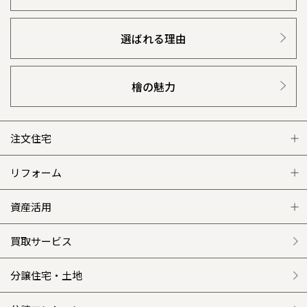
選ばれる理由
檜の魅力
注文住宅
注文住宅 トップ
リフォーム
グレートステージ
リフォーム トップ
資産活用
クレステージ
リフォームメニュー
資産活用 トップ
買取サービス
施工事例
選ばれる理由
賃貸併用住宅のメリット
分譲住宅・土地