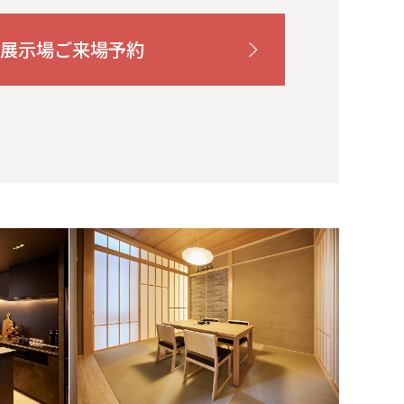
展示場ご来場予約
玉支店長