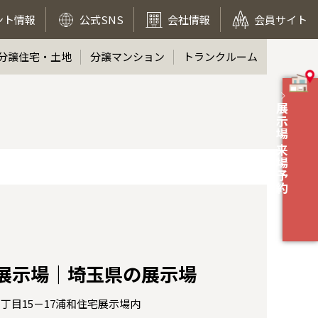
ント情報
公式SNS
会社情報
会員サイト
分譲住宅・土地
分譲マンション
トランクルーム
展示場 来場予約
展示場｜埼玉県の展示場
丁目15－17浦和住宅展示場内