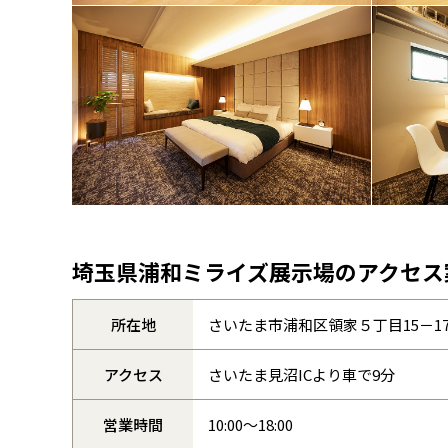
店名
店名
店名
店名
店名
店名
店名
店名
店名
店名
店名
店名
店名
店名
店名
担当
出身
出身
担当
担当
出身
出身
趣味
趣味
出身
出身
趣味
埼玉県浦和ミライズ展示場のアクセス
趣味
趣味
趣味
所在地
さいたま市浦和区領家５丁目15－1
好き
保有
保有
アクセス
さいたま見沼ICより車で9分
特技
営業時間
10:00〜18:00