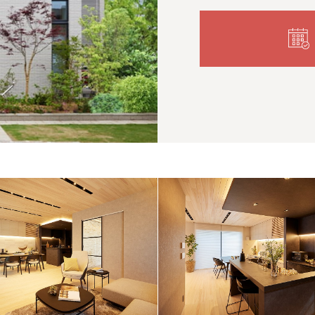
全国の展示場
お近くのイベント
首都圏ブロック統括店長 兼 埼
営業次長
営業課
営業課
営業課
営業課
営業課
設計リーダー 課長
設計課
工事課 主査
工事課
工事課
インテリア課
ホームサービス課
事務課
湯本 典緒
佐藤 良雄
良知 智哉
土谷 太樹
水谷 修
野口 優翔
齊藤 敦也
内山 信弘
加納 望葵
妹尾 雅彦
森川 裕太
亀井 啓佑
小河原 菜央
濱出 博
鹿島 直美
北海道
北海道
札幌
札幌
札幌
東北
東北
小樽