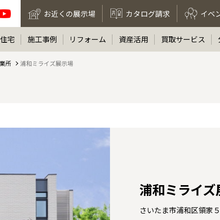
お近くの展示場
カタログ請求
イベ
住宅
施工事例
リフォーム
資産活用
買取サービス
業所
浦和ミライズ展示場
浦和ミライズ
さいたま市浦和区領家５