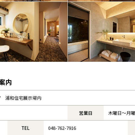
青森県
八戸
道央
青森
甲信越・北陸
甲信越・北陸
道央
苫小牧千歳
青森
小樽
新潟県
新潟
道北
秋田
新潟
関東
関東
秋田県
秋田
長岡
道北
旭川
東京都
世田谷
道南
岩手
山梨
東京
東海
東海
岩手県
盛岡
山梨県
甲府
道南
函館
八王子
北上
室蘭
埼玉支店
埼玉支店
埼玉支店
埼玉支店
埼玉支店
埼玉支店
埼玉支店
埼玉支店
埼玉支店
埼玉支店
埼玉支店
埼玉支店
埼玉支店
埼玉支店
埼玉支店
愛知県
名古屋
道東
山形
長野
神奈川
愛知
近畿
近畿
長野県
長野
神奈川県
横浜
山形県
山形
豊橋
松本
道東
帯広
湘南
展示場
地
地
展示場
展示場
地
大宮北展示場
北海道函館市
埼玉県越谷市
大宮北展示場
大宮北展示場
茨城県つくば市
大阪府
皆様のご来場を心より
皆様のご来場を心より
皆様のご来場を心より
皆様のご来場を心より
皆様のご来場を心より
皆様のご来場を心より
皆様のご来場を心より
皆様のご来場を心より
皆様のご来場を心より
大阪
お待ちしております。
お待ちしております。
お待ちしております。
お待ちしております。
お待ちしております。
お待ちしております。
お待ちしております。
お待ちしております。
お待ちしております。
釧路
宮城
富山
埼玉
岐阜
大阪
中国・四国
中国・四国
相模
宮城県
仙台
岐阜県
岐阜
富山県
富山
地
地
地
静岡県焼津市
旅行、ドライブ
サッカー、登山
埼玉県
東京都
愛犬とドックラン、パン屋巡り
京都府
京都
埼玉県
埼玉
岡山県
岡山
福島県
郡山
福島
石川
千葉
静岡
京都
岡山
九州
九州
静岡県
静岡
石川県
金沢
案内
所沢
ご来場予約
ご来場予約
ご来場予約
ご来場予約
ご来場予約
ご来場予約
ご来場予約
ご来場予約
ご来場予約
福島
浜松
兵庫県
姫路
キャンプ
ジョギング
読書
香川県
高松
いわき
家づくりのモットー
家づくりのモットー
家づくりのモットー
福岡県
福岡
福井県
福井
福井
茨城
三重
兵庫
香川
福岡
千葉県
千葉
会津
三重県
四日市
7
浦和住宅展示場内
分譲マンション
奈良県
奈良
柏
愛媛県
松山
な映画
資格
資格
アイアンマン
1級設計士
1級施工管理技士
佐賀県
佐賀
栃木
奈良
愛媛
佐賀
営業日
木曜日〜月
約束、期日を守る仕事
お客様第一主義
実践躬行
茨城県
水戸
熊本県
熊本
スケジューリング
※現住所のある都道府県以外の建築予定地の方でも
家づくりのモットー
家づくりのモットー
群馬
滋賀
鳥取
熊本
現住所の有るお近くの展示場又は店舗にお問合せください。
栃木県
宇都宮
TEL
048-762-7916
大分県
大分
小山
移住の計画の方もご相談対応します。お気軽にご相談ください。