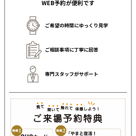
青森
WEB予約が便利です
小樽
店名
店名
店名
店名
店名
店名
店名
姫路営業所
姫路営業所
姫路営業所
姫路営業所
姫路営業所
姫路営業所
姫路営業所
新潟県
新潟
道北
秋田
新潟
関東
関東
秋田県
秋田
長岡
道北
旭川
担当展示場
担当展示場
担当展示場
担当展示場
新潟県十日町市
姫路展示場
姫路展示場
姫路展示場
姫路展示場
皆様のご来場を心より
皆様のご来場を心より
出身地
ご希望の時間にゆっくり見学
東京都
世田谷
雪祭り発祥の地です
道南
岩手
山梨
東京
東海
東海
岩手県
盛岡
お待ちしております。
お待ちしております。
山梨県
甲府
道南
函館
熊本県熊本市
岡山県岡山市
兵庫県姫路市
兵庫県姫路市
八王子
北上
出身地
出身地
出身地
室蘭
趣味
出身地
ゴルフ
熊本城が有名です
晴れの国岡山です
地元出身です
アーモンドトースト、ひねポン美味しい
愛知県
名古屋
道東
山形
長野
神奈川
愛知
近畿
近畿
長野県
長野
です
神奈川県
横浜
ご来場予約
ご来場予約
山形県
山形
豊橋
松本
ご相談事項に丁寧に回答
趣味
趣味
趣味
ゴルフ
釣り、ゴルフ、フットサル
ロードバイク
道東
帯広
家づくりのモットー
湘南
大阪府
大阪
趣味
読書、カメラ
釧路
宮城
富山
埼玉
岐阜
大阪
中国・四国
中国・四国
相模
宮城県
仙台
岐阜県
岐阜
富山県
富山
家づくりのモットー
家づくりのモットー
家づくりのモットー
京都府
京都
資金計画や間取りなど一貫して、お住まい造りのお手
家づくりのモットー
埼玉県
埼玉
岡山県
岡山
福島県
郡山
福島
石川
千葉
静岡
京都
岡山
九州
九州
静岡県
静岡
専門スタッフがサポート
石川県
金沢
所沢
伝いを致します。
福島
浜松
お客様の気持ちになって行動し住宅造りのお手伝いを
無垢材を生かす事・理想を形にするご提案を致しま
職人さんと共に一生懸命造ります
兵庫県
姫路
香川県
高松
いわき
福岡県
福岡
福井県
福井
安心してお住まい造りが出来るようサポート致しま
福井
茨城
三重
兵庫
香川
福岡
する
す。
千葉県
千葉
分譲マンション
会津
三重県
四日市
奈良県
奈良
す。
柏
愛媛県
松山
佐賀県
佐賀
栃木
奈良
愛媛
佐賀
※現住所のある都道府県以外の建築予定地の方でも
現住所の有るお近
茨城県
水戸
熊本県
熊本
くの展示場又は店舗にお問合せください。
移住の計画の方もご相談対
群馬
滋賀
鳥取
熊本
皆様のご来場を心より
応します。お気軽にご相談ください。
栃木県
宇都宮
皆様のご来場を心より
大分県
大分
小山
お待ちしております。
皆様のご来場を心より
皆様のご来場を心より
お待ちしております。
和歌山
島根
大分