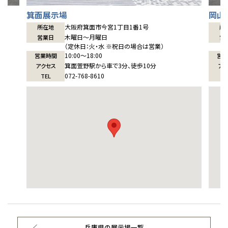
箕面展示場
岡山
大阪府箕面市今宮1丁目1番1号
所在地
所
木曜日〜月曜日
営業日
営
（定休日：火・水 ※祝日の場合は営業）
10:00〜18:00
営業時間
営業
箕面萱野駅から車で3分、徒歩10分
アクセス
アク
072-768-8610
TEL
T
兵庫県の展示場一覧