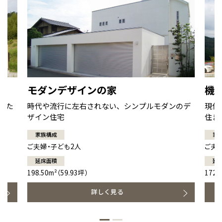
モダンデザインの家
機
せた
時代や流行に左右されない、シンプルモダンのデ
現代
ザイン住宅
住ま
家族構成
家
ご夫婦・子ども2人
ご夫
延床面積
延
198.50m²（59.93坪）
172.
詳しく見る