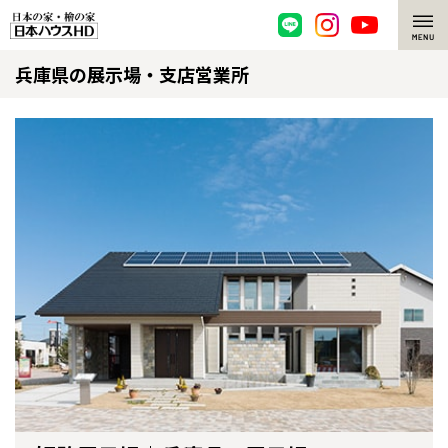
兵庫県の展示場・支店営業所
脱炭素・檜の家
環境にやさしい、脱炭素社会の住宅
選ばれる理由
檜・木造住宅
檜の魅力
耐震構造
檜の魅力 トップ
注文住宅
高耐久住宅
檜と日本人
注文住宅 トップ
施工事例
高断熱・高気密の家
1000年を超えて生きる檜
グレートステージ
リフォーム
エネルギー自給自足
知られざる檜の効果・作用
クレステージ
リフォーム トップ
資産活用
ZEH特集
檜の住まいデザイン
施工事例
リフォームメニュー
資産活用 トップ
買取サービス