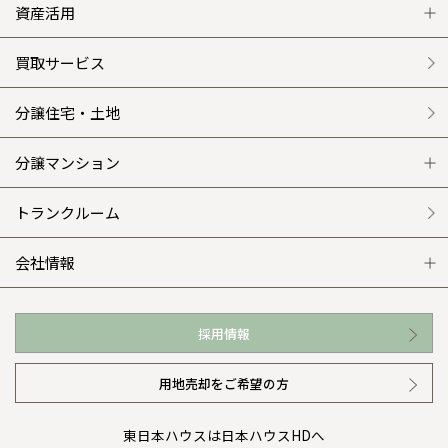
グレートステージ
リフォーム トップ
資産活用
クレステージ
リフォームメニュー
資産活用 トップ
買取サービス
施工事例
選ばれる理由
賃貸併用住宅のメリット
分譲住宅・土地
平屋の家
リフォームの流れ
安心のサポートシステム
分譲マンション
外観・インテリア集
介護保険利用で快適リフォーム
商品紹介
分譲マンション トップ
トランクルーム
WEB住宅展示場
カタログ請求（無料）
展示場案内
ワザックとは
会社情報
お近くの展示場
高い信頼性
会社情報 トップ
採用情報
イベント情報
安心の管理体制
ニュースリリース
用地売却をご希望の方
カタログ請求（無料）
ギャラリー
代表ごあいさつ
東日本ハウスは日本ハウスHDへ