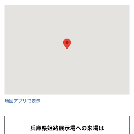
事業部紹介
IR情報
木材調達指針
グループ会社紹介
CMギャラリー
全国の展示場
お近くのイベント
日本ハウス事業部 姫路営業所長
営業課 係長
営業課
営業課
工事課 課長
ホームサービス課 主査
事務課
小林 孝輔
庭野 隼也
福島 将央
堀川 天佑
千古 浩
船越 隆
福永 奈美
採用情報
北海道
北海道
地図アプリで表示
札幌
札幌
札幌
東北
東北
小樽
兵庫県姫路展示場への来場は
青森県
八戸
道央
青森
甲信越・北陸
甲信越・北陸
道央
苫小牧千歳