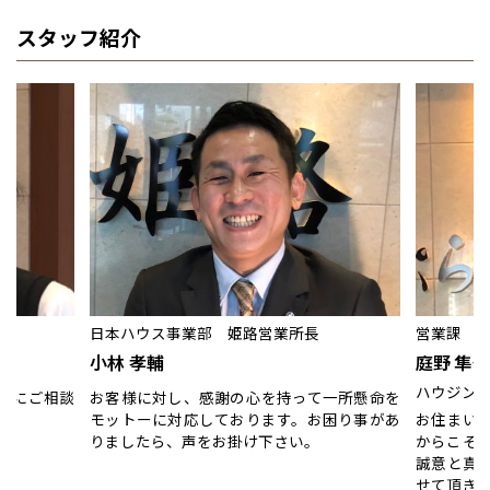
スタッフ紹介
日本ハウス事業部 姫路営業所長
営業課 
小林 孝輔
庭野 隼也
ハウジング
軽にご相談
お客様に対し、感謝の心を持って一所懸命を
モットーに対応しております。お困り事があ
お住まい
りましたら、声をお掛け下さい。
からこそ
誠意と真
せて頂き