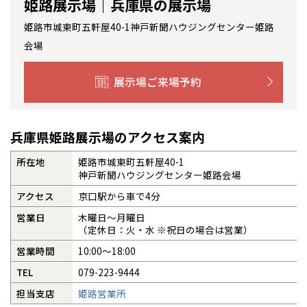
姫路展示場｜兵庫県の展示場
感謝訪問・長期保証
理想の木材「檜」
平屋の家
選ばれる理由
賃貸併用住宅のメリット
分譲住宅・土地
姫路市城東町五軒屋40-1神戸新聞ハウジングセンター姫路
会場
直営工事
外観・インテリア集
リフォームの流れ
安心のサポートシステム
分譲マンション
展示場ご来場予約
1メーターモジュール
WEB住宅展示場
介護保険利用で快適リフォーム
商品紹介
分譲マンション トップ
トランクルーム
冷暖房標準装備
暮らし方提案
展示場案内
ワザックとは
会社情報
兵庫県姫路展示場のアクセス案内
24時間対応コールセンター
住まいのコラム
所在地
姫路市城東町五軒屋40-1
高い信頼性
会社情報 トップ
お問い合わせ
神戸新聞ハウジングセンター姫路会場
デザイン賞各種受賞
住まいのお手入れ集
アクセス
京口駅から車で4分
安心の管理体制
ニュースリリース
会員サイト
営業日
木曜日〜月曜日
セントラルヒーティング
（定休日：火・水 ※祝日の場合は営業）
ギャラリー
代表ごあいさつ
営業時間
10:00〜18:00
企業理念
TEL
079-223-9444
担当支店
姫路営業所
会社概要