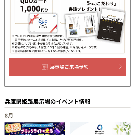
宮崎県
宮崎
皆様のご来場を心より
お待ちしております。
お待ちしております。
群馬県
群馬
ご来場予約
お待ちしております。
伊勢崎
広島
宮崎
ご来場予約
鹿児島県
鹿児島
ご来場予約
ご来場予約
ご来場予約
山口
鹿児島
徳島
長崎
高知
沖縄
展示場ご来場予約
兵庫県姫路展示場のイベント情報
8月