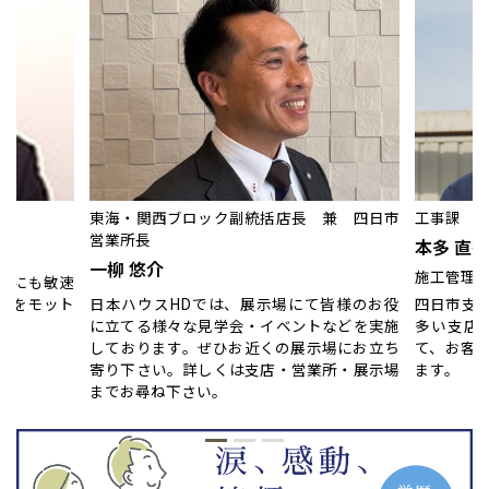
東海・関西ブロック副統括店長 兼 四日市
工事課 
営業所長
本多 直行
一柳 悠介
施工管理技
頼にも敏速
実をモット
日本ハウスHDでは、展示場にて皆様のお役
四日市支
。
に立てる様々な見学会・イベントなどを実施
多い支店
しております。ぜひお近くの展示場にお立ち
て、お客
寄り下さい。詳しくは支店・営業所・展示場
ます。
までお尋ね下さい。