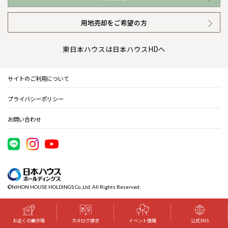
イベント情報
安心の管理体制
ニュースリリース
用地売却をご希望の方
カタログ請求（無料）
ギャラリー
代表ごあいさつ
東日本ハウスは日本ハウスHDへ
暮らし方提案
企業理念
サイトのご利用について
住まいのコラム
会社概要
プライバシーポリシー
住まいのお手入れ集
事業部紹介
お問い合わせ
IR情報
電子公告
©NIHON HOUSE HOLDINGS Co.,Ltd. All Rights Reserved.
木材調達指針
グループ会社紹介
お近くの展示場
カタログ請求
イベント情報
公式SNS