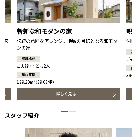
斬新な和モダンの家
親
ぶ家
伝統の意匠をアレンジ。地域の目印となる和モダ
個性
ンの家
家
家族構成
ご夫
ご夫婦・子ども2人
延
延床面積
394.
129.20m²（39.03坪）
詳しく見る
スタッフ紹介