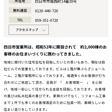
所在地
四日市市城西町14番20号
感謝訪問・長期保証
理想の木材「檜」
平屋の家
選ばれる理由
賃貸併用住宅のメリット
分譲住宅・土地
無料通話
0120-440-720
直営工事
TEL
外観・インテリア集
059-351-0720
リフォームの流れ
安心のサポートシステム
分譲マンション
アクセスマップ
1メーターモジュール
WEB住宅展示場
介護保険利用で快適リフォーム
商品紹介
分譲マンション トップ
トランクルーム
冷暖房標準装備
暮らし方提案
展示場案内
ワザックとは
四日市営業所は、昭和52年に開設されて 約2,000棟のお
会社情報
客様のお住まいづくりに携わってきました。
24時間対応コールセンター
住まいのコラム
高い信頼性
会社情報 トップ
お問い合わせ
地域に根付いた住宅会社を目指したいとの思いもあり、現在は自
社ビルでの営業をしております。ビルは１階が華ぷらざショール
デザイン賞各種受賞
住まいのお手入れ集
安心の管理体制
ニュースリリース
会員サイト
ーム、２階が事務所になっております。 毎週多くのお客様が打ち
セントラルヒーティング
合わせにご来店して頂き、 全員が ｢ お客様第一 ｣ を心掛
ギャラリー
代表ごあいさつ
け、地域一安心して任せられる支店を目指しております。 お客様
の喜びは私共社員の喜びです。 新築だけでなく、リフォーム工事
企業理念
まで１件でも多くのお客様満足のために社員一同、素晴らしいお
住まい造りをしていきます。
会社概要