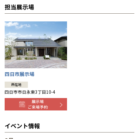
宮城
富山
埼玉
岐阜
大阪
中国・四国
中国・四国
相模
宮城県
仙台
岐阜県
岐阜
富山県
富山
担当展示場
京都府
京都
埼玉県
埼玉
岡山県
岡山
福島県
郡山
福島
石川
千葉
静岡
京都
岡山
九州
九州
静岡県
静岡
石川県
金沢
所沢
福島
浜松
兵庫県
姫路
香川県
高松
いわき
福岡県
福岡
福井県
福井
福井
茨城
三重
兵庫
香川
福岡
千葉県
千葉
分譲マンション
会津
三重県
四日市
奈良県
奈良
柏
愛媛県
松山
佐賀県
佐賀
栃木
奈良
愛媛
佐賀
※現住所のある都道府県以外の建築予定地の方でも
現住所の有るお近
茨城県
水戸
熊本県
熊本
くの展示場又は店舗にお問合せください。
移住の計画の方もご相談対
群馬
滋賀
鳥取
熊本
応します。お気軽にご相談ください。
栃木県
宇都宮
大分県
大分
小山
四日市展示場
和歌山
島根
大分
宮崎県
宮崎
所在地
群馬県
群馬
四日市市日永東3丁目10-4
伊勢崎
広島
宮崎
鹿児島県
鹿児島
展示場
ご来場予約
山口
鹿児島
イベント情報
徳島
長崎