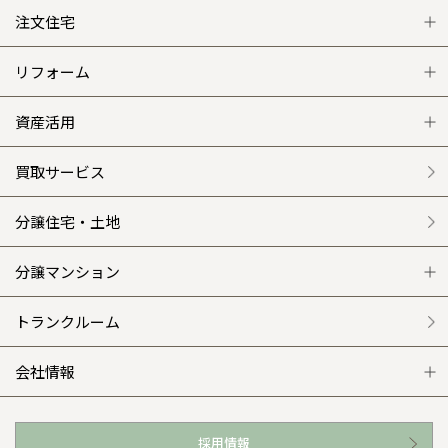
注文住宅
注文住宅 トップ
リフォーム
グレートステージ
リフォーム トップ
資産活用
クレステージ
リフォームメニュー
資産活用 トップ
買取サービス
施工事例
選ばれる理由
賃貸併用住宅のメリット
分譲住宅・土地
平屋の家
リフォームの流れ
安心のサポートシステム
分譲マンション
外観・インテリア集
介護保険利用で快適リフォーム
商品紹介
分譲マンション トップ
トランクルーム
WEB住宅展示場
カタログ請求（無料）
展示場案内
ワザックとは
会社情報
お近くの展示場
高い信頼性
会社情報 トップ
採用情報