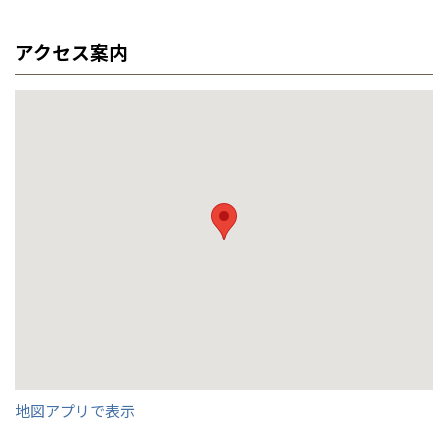
事業部紹介
アクセス案内
全国の展示場
お近くのイベント
東海・関西ブロック副統括店長
工事課 係長
ホームサービス課 主事
IR情報
本多 直行
岡本 佳三
兼 四日市営業所長
一柳 悠介
木材調達指針
北海道
北海道
グループ会社紹介
札幌
札幌
札幌
東北
東北
小樽
CMギャラリー
青森県
八戸
道央
青森
甲信越・北陸
甲信越・北陸
道央
苫小牧千歳
青森
小樽
店名
店名
店名
四日市営業所
四日市営業所
四日市営業所
採用情報
新潟県
新潟
道北
秋田
新潟
関東
関東
秋田県
秋田
長岡
道北
旭川
皆様のご来場を心より
皆様のご来場を心より
皆様のご来場を心より
東京都
世田谷
道南
岩手
山梨
東京
東海
東海
岩手県
盛岡
お待ちしております。
お待ちしております。
お待ちしております。
山梨県
甲府
道南
函館
八王子
北上
室蘭
愛知県
名古屋
道東
山形
長野
神奈川
愛知
近畿
近畿
長野県
長野
神奈川県
横浜
ご来場予約
ご来場予約
ご来場予約
地図アプリで表示
山形県
山形
豊橋
松本
道東
帯広
湘南
大阪府
大阪
釧路