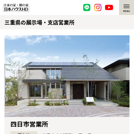
三重県の展示場・支店営業所
脱炭素・檜の家
環境にやさしい、脱炭素社会の住宅
選ばれる理由
檜・木造住宅
檜の魅力
耐震構造
檜の魅力 トップ
注文住宅
高耐久住宅
檜と日本人
注文住宅 トップ
施工事例
高断熱・高気密の家
1000年を超えて生きる檜
グレートステージ
リフォーム
エネルギー自給自足
知られざる檜の効果・作用
クレステージ
リフォーム トップ
資産活用
四日市営業所
ZEH特集
檜の住まいデザイン
施工事例
リフォームメニュー
資産活用 トップ
買取サービス