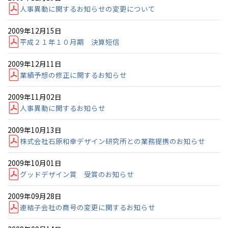
人事異動に関するお知らせの変更について
感謝訪問・長期保証
理想の木材「檜」
平屋の家
選ばれる理由
賃貸併用住宅のメリット
分譲住宅・土地
2009年12月15日
直営工事
外観・インテリア集
リフォームの流れ
平成２１年１０月期 決算短信
安心のサポートシステム
分譲マンション
2009年12月11日
1メーターモジュール
WEB住宅展示場
介護保険利用で快適リフォーム
商品紹介
分譲マンション トップ
トランクルーム
業績予想の修正に関するお知らせ
冷暖房標準装備
暮らし方提案
展示場案内
ワザックとは
会社情報
2009年11月02日
人事異動に関するお知らせ
24時間対応コールセンター
住まいのコラム
高い信頼性
会社情報 トップ
お問い合わせ
2009年10月13日
全国の展示場
お近くのイベント
デザイン賞各種受賞
株式会社石原和幸デザイン研究所との業務提携のお知らせ
住まいのお手入れ集
安心の管理体制
ニュースリリース
会員サイト
2009年10月01日
セントラルヒーティング
ギャラリー
北海道
北海道
代表ごあいさつ
グッドデザイン賞 受賞のお知らせ
札幌
札幌
2009年09月28日
札幌
東北
東北
企業理念
小樽
連結子会社の商号の変更に関するお知らせ
青森県
八戸
道央
青森
甲信越・北陸
甲信越・北陸
会社概要
道央
苫小牧千歳