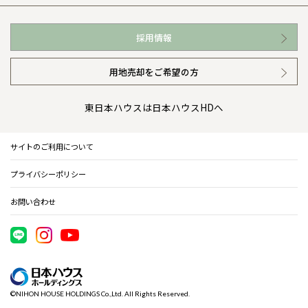
お近くの展示場
高い信頼性
会社情報 トップ
採用情報
イベント情報
安心の管理体制
ニュースリリース
用地売却をご希望の方
カタログ請求（無料）
ギャラリー
代表ごあいさつ
東日本ハウスは日本ハウスHDへ
暮らし方提案
企業理念
サイトのご利用について
住まいのコラム
会社概要
プライバシーポリシー
住まいのお手入れ集
事業部紹介
お問い合わせ
IR情報
電子公告
©NIHON HOUSE HOLDINGS Co.,Ltd. All Rights Reserved.
木材調達指針