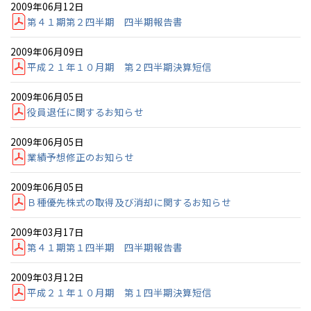
宮崎県
宮崎
2009年06月12日
群馬県
群馬
第４１期第２四半期 四半期報告書
伊勢崎
広島
宮崎
鹿児島県
鹿児島
2009年06月09日
山口
鹿児島
平成２１年１０月期 第２四半期決算短信
2009年06月05日
徳島
長崎
役員退任に関するお知らせ
高知
沖縄
2009年06月05日
業績予想修正のお知らせ
2009年06月05日
Ｂ種優先株式の取得及び消却に関するお知らせ
2009年03月17日
第４１期第１四半期 四半期報告書
2009年03月12日
平成２１年１０月期 第１四半期決算短信