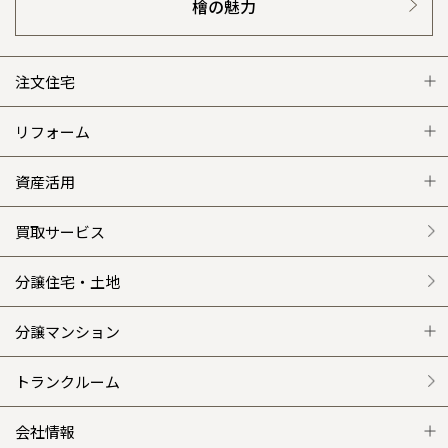
檜の魅力
注文住宅
注文住宅 トップ
リフォーム
グレートステージ
リフォーム トップ
資産活用
クレステージ
リフォームメニュー
資産活用 トップ
買取サービス
施工事例
選ばれる理由
賃貸併用住宅のメリット
分譲住宅・土地
平屋の家
リフォームの流れ
安心のサポートシステム
分譲マンション
外観・インテリア集
介護保険利用で快適リフォーム
商品紹介
分譲マンション トップ
トランクルーム
WEB住宅展示場
カタログ請求（無料）
展示場案内
ワザックとは
会社情報