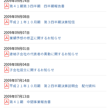
2009年09月14日
青森
小樽
第４１期第３四半期 四半期報告書
新潟県
新潟
道北
秋田
新潟
関東
関東
事業部紹介
秋田県
秋田
長岡
道北
旭川
2009年09月08日
東京都
世田谷
平成２１年１０月期 第３四半期決算短信
道南
岩手
山梨
東京
東海
東海
IR情報
岩手県
盛岡
山梨県
甲府
道南
函館
八王子
北上
室蘭
2009年09月07日
愛知県
名古屋
道東
山形
長野
神奈川
愛知
近畿
近畿
木材調達指針
長野県
長野
神奈川県
横浜
山形県
山形
業績予想の修正に関するお知らせ
豊橋
松本
道東
帯広
湘南
大阪府
大阪
釧路
宮城
富山
埼玉
岐阜
大阪
中国・四国
中国・四国
グループ会社紹介
相模
宮城県
仙台
2009年09月01日
岐阜県
岐阜
富山県
富山
連結子会社の代表者の異動に関するお知らせ
京都府
京都
埼玉県
埼玉
岡山県
岡山
福島県
郡山
福島
石川
千葉
静岡
京都
岡山
九州
九州
CMギャラリー
静岡県
静岡
石川県
金沢
所沢
福島
浜松
2009年08月04日
兵庫県
姫路
香川県
高松
いわき
子会社設立に関するお知らせ
福岡県
福岡
福井県
福井
福井
茨城
三重
兵庫
香川
福岡
採用情報
千葉県
千葉
分譲マンション
会津
三重県
四日市
奈良県
奈良
柏
愛媛県
松山
2009年07月14日
佐賀県
佐賀
栃木
奈良
愛媛
佐賀
平成２１年１０月期 第２四半期決算説明会 配付資料
※現住所のある都道府県以外の建築予定地の方でも
現住所の有るお近
茨城県
水戸
熊本県
熊本
くの展示場又は店舗にお問合せください。
移住の計画の方もご相談対
群馬
滋賀
鳥取
熊本
2009年07月13日
応します。お気軽にご相談ください。
栃木県
宇都宮
大分県
大分
第４１期 中間事業報告書
小山
和歌山
島根
大分