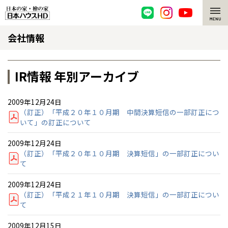
会社情報
脱炭素・檜の家
環境にやさしい、脱炭素社会の住宅
選ばれる理由
IR情報 年別アーカイブ
檜・木造住宅
檜の魅力
2009年12月24日
（訂正）「平成２０年１０月期 中間決算短信の一部訂正につ
耐震構造
檜の魅力 トップ
注文住宅
いて」の訂正について
高耐久住宅
檜と日本人
注文住宅 トップ
施工事例
2009年12月24日
（訂正）「平成２０年１０月期 決算短信」の一部訂正につい
て
高断熱・高気密の家
1000年を超えて生きる檜
グレートステージ
リフォーム
2009年12月24日
エネルギー自給自足
知られざる檜の効果・作用
クレステージ
リフォーム トップ
資産活用
（訂正）「平成２１年１０月期 決算短信」の一部訂正につい
て
ZEH特集
檜の住まいデザイン
施工事例
リフォームメニュー
資産活用 トップ
買取サービス
2009年12月15日