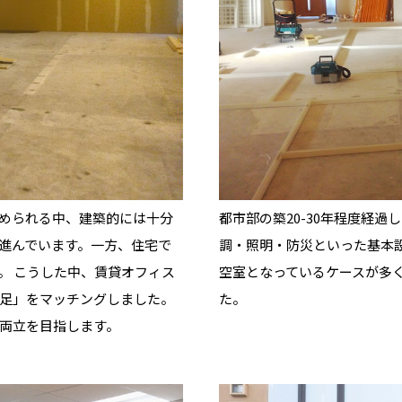
岐阜県
岐阜
富山県
富山
京都府
京都
埼玉県
埼玉
岡山県
岡山
福島県
郡山
福島
石川
千葉
静岡
京都
岡山
九州
九州
静岡県
静岡
石川県
金沢
所沢
福島
浜松
兵庫県
姫路
香川県
高松
いわき
福岡県
福岡
福井県
福井
福井
茨城
三重
兵庫
香川
福岡
千葉県
千葉
会津
三重県
四日市
分譲マンション
奈良県
奈良
柏
愛媛県
松山
佐賀県
佐賀
栃木
奈良
愛媛
佐賀
茨城県
水戸
熊本県
熊本
※現住所のある都道府県以外の建築予定地の方でも
群馬
滋賀
鳥取
熊本
現住所の有るお近くの展示場又は店舗にお問合せください。
栃木県
宇都宮
大分県
大分
小山
移住の計画の方もご相談対応します。お気軽にご相談ください。
められる中、建築的には十分
都市部の築20-30年程度経
和歌山
島根
大分
宮崎県
宮崎
群馬県
群馬
進んでいます。一方、住宅で
調・照明・防災といった基本
伊勢崎
広島
宮崎
鹿児島県
鹿児島
。 こうした中、賃貸オフィス
空室となっているケースが多
足」をマッチングしました。
た。
山口
鹿児島
両立を目指します。
徳島
長崎
高知
沖縄