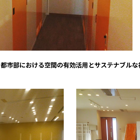
全国の展示場
お近くのイベント
北海道
北海道
札幌
札幌
札幌
東北
東北
、都市部における空間の有効活用とサステナブルな
小樽
青森県
八戸
道央
青森
甲信越・北陸
甲信越・北陸
道央
苫小牧千歳
青森
小樽
新潟県
新潟
道北
秋田
新潟
関東
関東
秋田県
秋田
長岡
道北
旭川
東京都
世田谷
道南
岩手
山梨
東京
東海
東海
岩手県
盛岡
山梨県
甲府
道南
函館
八王子
北上
室蘭
愛知県
名古屋
道東
山形
長野
神奈川
愛知
近畿
近畿
長野県
長野
神奈川県
横浜
山形県
山形
豊橋
松本
道東
帯広
湘南
大阪府
大阪
釧路
宮城
富山
埼玉
岐阜
大阪
中国・四国
中国・四国
相模
宮城県
仙台