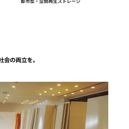
都市型・空間再生ストレージ
社会の両立を。