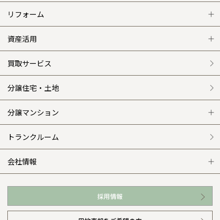
注文住宅 トップ
リフォーム
グレートステージ
リフォーム トップ
資産活用
クレステージ
リフォームメニュー
資産活用 トップ
買取サービス
施工事例
選ばれる理由
賃貸併用住宅のメリット
分譲住宅・土地
平屋の家
リフォームの流れ
安心のサポートシステム
分譲マンション
外観・インテリア集
介護保険利用で快適リフォーム
商品紹介
分譲マンション トップ
トランクルーム
WEB住宅展示場
カタログ請求（無料）
展示場案内
ワザックとは
会社情報
お近くの展示場
高い信頼性
会社情報 トップ
採用情報
イベント情報
安心の管理体制
ニュースリリース