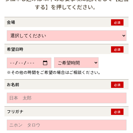
京都府
京都
埼玉県
埼玉
岡山県
岡山
する】を押してください。
福島県
郡山
福島
石川
千葉
静岡
京都
岡山
九州
九州
静岡県
静岡
石川県
金沢
所沢
事業部紹介
福島
浜松
兵庫県
姫路
香川県
高松
いわき
福岡県
福岡
福井県
福井
福井
茨城
三重
兵庫
香川
福岡
会場
必須
千葉県
千葉
分譲マンション
会津
三重県
四日市
IR情報
奈良県
奈良
柏
愛媛県
松山
佐賀県
佐賀
栃木
奈良
愛媛
佐賀
木材調達指針
※現住所のある都道府県以外の建築予定地の方でも
現住所の有るお近
茨城県
水戸
熊本県
熊本
くの展示場又は店舗にお問合せください。
移住の計画の方もご相談対
希望日時
必須
群馬
滋賀
鳥取
熊本
応します。お気軽にご相談ください。
栃木県
宇都宮
グループ会社紹介
大分県
大分
小山
和歌山
島根
大分
宮崎県
宮崎
CMギャラリー
※その他の時間をご希望の場合はご相談ください。
群馬県
群馬
伊勢崎
広島
宮崎
鹿児島県
鹿児島
お名前
必須
採用情報
山口
鹿児島
徳島
長崎
フリガナ
必須
高知
沖縄