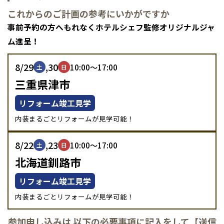
これからのご計画の参考にいかがですか
感謝訪問・長期保証
理想の木材「檜」
平屋の家
選ばれる理由
賃貸併用住宅のメリット
分譲住宅・土地
全国の展示場
お近くのイベント
事前予約の方へもれなくホテルシェフ監修オリジナルジャ
直営工事
外観・インテリア集
ム進呈！
リフォームの流れ
安心のサポートシステム
分譲マンション
北海道
北海道
1メーターモジュール
WEB住宅展示場
8/29
,30
介護保険利用で快適リフォーム
10:00～17:00
商品紹介
土
日
分譲マンション トップ
トランクルーム
三重県津市
札幌
札幌
札幌
東北
東北
冷暖房標準装備
暮らし方提案
展示場案内
ワザックとは
会社情報
小樽
リフォーム竣工見学
青森県
八戸
道央
青森
甲信越・北陸
甲信越・北陸
24時間対応コールセンター
道央
苫小牧千歳
住まいのコラム
高い信頼性
内装まるごとリフォームが見学可能！
青森
会社情報 トップ
お問い合わせ
小樽
新潟県
新潟
道北
秋田
新潟
関東
関東
デザイン賞各種受賞
秋田県
秋田
住まいのお手入れ集
安心の管理体制
8/22
,23
長岡
ニュースリリース
10:00～17:00
会員サイト
土
日
道北
旭川
東京都
世田谷
北海道釧路市
道南
岩手
山梨
東京
東海
東海
岩手県
盛岡
セントラルヒーティング
山梨県
甲府
道南
函館
ギャラリー
八王子
代表ごあいさつ
北上
室蘭
リフォーム竣工見学
愛知県
名古屋
道東
山形
長野
神奈川
愛知
近畿
近畿
長野県
長野
神奈川県
横浜
山形県
山形
豊橋
企業理念
松本
内装まるごとリフォームが見学可能！
道東
帯広
湘南
大阪府
大阪
釧路
宮城
富山
埼玉
岐阜
大阪
中国・四国
中国・四国
相模
宮城県
仙台
岐阜県
岐阜
富山県
富山
会社概要
参加申し込みは 以下の必要事項に記入をして【送信