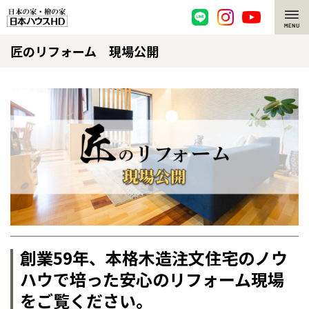
匠のリフォーム 現場公開
脱炭素・檜の家
環境にやさしい、脱炭素社会の住宅
選ばれる理由
檜・木造住宅
檜の魅力
耐震構造
檜の魅力 トップ
注文住宅
高耐久住宅
檜と日本人
注文住宅 トップ
施工事例
高断熱・高気密の家
1000年を超えて生きる檜
グレートステージ
リフォーム
創業59年、本格木造注文住宅のノウ
エネルギー自給自足
知られざる檜の効果・作用
クレステージ
リフォーム トップ
資産活用
ハウで培った
安心のリフォーム現場
ZEH特集
檜の住まいデザイン
施工事例
をご覧ください。
リフォームメニュー
資産活用 トップ
買取サービス