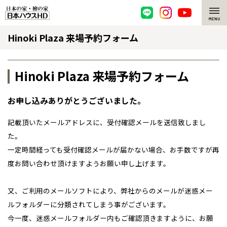
Hinoki Plaza 来場予約フォーム
脱炭素・檜の家
環境にやさしい、脱炭素社会の住宅
選ばれる理由
Hinoki Plaza 来場予約フォーム
檜・木造住宅
檜の魅力
お申し込みありがとうございました。
耐震構造
檜の魅力 トップ
注文住宅
記載頂いたメールアドレスに、受付確認メールを送信致しまし
た。
高耐久住宅
檜と日本人
注文住宅 トップ
施工事例
全国の展示場
お近くのイベント
一定時間経っても受付確認メールが届かない場合、お手数ですが再
度お問い合わせ頂けますようお願い申し上げます。
高断熱・高気密の家
1000年を超えて生きる檜
グレートステージ
リフォーム
北海道
北海道
エネルギー自給自足
又、ご利用のメールソフトにより、弊社からのメールが迷惑メー
知られざる檜の効果・作用
クレステージ
リフォーム トップ
資産活用
ルフォルダーに分類されてしまう事がございます。
札幌
札幌
札幌
東北
東北
小樽
ZEH特集
檜の住まいデザイン
施工事例
リフォームメニュー
今一度、迷惑メールフォルダー内もご確認頂きますように、お願
資産活用 トップ
買取サービス