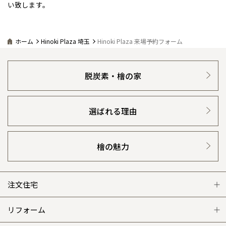
青森県
八戸
い致します。
道央
青森
甲信越・北陸
甲信越・北陸
道央
苫小牧千歳
青森
感謝訪問・長期保証
理想の木材「檜」
平屋の家
選ばれる理由
賃貸併用住宅のメリット
分譲住宅・土地
小樽
新潟県
新潟
道北
秋田
新潟
関東
関東
秋田県
秋田
長岡
直営工事
外観・インテリア集
道北
旭川
リフォームの流れ
安心のサポートシステム
ホーム
Hinoki Plaza 埼玉
Hinoki Plaza 来場予約フォーム
分譲マンション
東京都
世田谷
道南
岩手
山梨
東京
東海
東海
岩手県
盛岡
山梨県
甲府
道南
函館
八王子
1メーターモジュール
WEB住宅展示場
北上
介護保険利用で快適リフォーム
商品紹介
分譲マンション トップ
トランクルーム
室蘭
脱炭素・檜の家
愛知県
名古屋
道東
山形
長野
神奈川
愛知
近畿
近畿
長野県
長野
神奈川県
横浜
山形県
山形
豊橋
冷暖房標準装備
暮らし方提案
松本
展示場案内
ワザックとは
道東
帯広
会社情報
湘南
大阪府
大阪
釧路
宮城
富山
埼玉
岐阜
大阪
中国・四国
中国・四国
相模
宮城県
仙台
岐阜県
岐阜
選ばれる理由
富山県
富山
24時間対応コールセンター
住まいのコラム
高い信頼性
会社情報 トップ
お問い合わせ
京都府
京都
埼玉県
埼玉
岡山県
岡山
福島県
郡山
福島
石川
千葉
静岡
京都
岡山
九州
九州
静岡県
静岡
石川県
金沢
所沢
デザイン賞各種受賞
福島
住まいのお手入れ集
浜松
安心の管理体制
ニュースリリース
会員サイト
檜の魅力
兵庫県
姫路
香川県
高松
いわき
福岡県
福岡
福井県
福井
福井
茨城
三重
兵庫
香川
福岡
千葉県
千葉
分譲マンション
会津
三重県
四日市
セントラルヒーティング
奈良県
奈良
ギャラリー
柏
代表ごあいさつ
愛媛県
松山
佐賀県
佐賀
栃木
奈良
愛媛
佐賀
注文住宅
※現住所のある都道府県以外の建築予定地の方でも
現住所の有るお近
茨城県
水戸
企業理念
熊本県
熊本
くの展示場又は店舗にお問合せください。
移住の計画の方もご相談対
群馬
滋賀
鳥取
熊本
注文住宅 トップ
リフォーム
応します。お気軽にご相談ください。
栃木県
宇都宮
大分県
大分
会社概要
小山