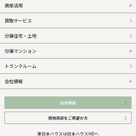
和歌山
島根
大分
グレートステージ
リフォーム トップ
資産活用
宮崎県
宮崎
群馬県
群馬
事業部紹介
伊勢崎
広島
宮崎
クレステージ
リフォームメニュー
資産活用 トップ
買取サービス
鹿児島県
鹿児島
IR情報
山口
鹿児島
施工事例
選ばれる理由
賃貸併用住宅のメリット
分譲住宅・土地
木材調達指針
徳島
長崎
平屋の家
リフォームの流れ
安心のサポートシステム
分譲マンション
グループ会社紹介
高知
沖縄
外観・インテリア集
介護保険利用で快適リフォーム
商品紹介
分譲マンション トップ
トランクルーム
CMギャラリー
WEB住宅展示場
カタログ請求（無料）
展示場案内
ワザックとは
会社情報
採用情報
お近くの展示場
高い信頼性
会社情報 トップ
採用情報
イベント情報
安心の管理体制
ニュースリリース
用地売却をご希望の方
カタログ請求（無料）
ギャラリー
代表ごあいさつ
東日本ハウスは日本ハウスHDへ