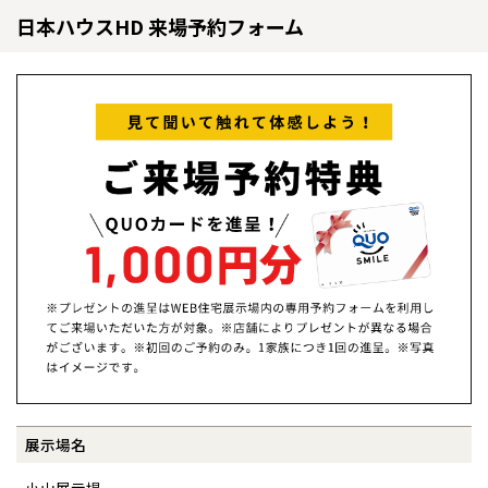
日本ハウスHD 来場予約フォーム
全国の展示場
お近くのイベント
北海道
北海道
札幌
札幌
札幌
東北
東北
展示場名
小樽