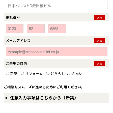
和歌山
島根
大分
宮崎県
宮崎
群馬県
群馬
伊勢崎
広島
宮崎
鹿児島県
鹿児島
電話番号
必須
山口
鹿児島
-
-
メールアドレス
徳島
長崎
必須
高知
沖縄
ご来場の目的
必須
新築
リフォーム
どちらともいえない
ご相談をスムーズに進めるためにご利用ください。
任意入力事項はこちらから（新築）