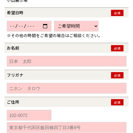
小山展示場
青森県
八戸
道央
青森
甲信越・北陸
甲信越・北陸
道央
苫小牧千歳
青森
小樽
希望日時
必須
新潟県
新潟
道北
秋田
新潟
関東
関東
秋田県
秋田
長岡
道北
旭川
東京都
世田谷
道南
岩手
山梨
東京
東海
東海
岩手県
盛岡
山梨県
甲府
※その他の時間をご希望の場合はご相談ください。
道南
函館
八王子
北上
室蘭
愛知県
名古屋
道東
山形
長野
神奈川
愛知
近畿
近畿
長野県
長野
お名前
必須
神奈川県
横浜
山形県
山形
豊橋
松本
道東
帯広
湘南
大阪府
大阪
釧路
宮城
富山
埼玉
岐阜
大阪
中国・四国
中国・四国
相模
宮城県
仙台
岐阜県
岐阜
富山県
富山
京都府
京都
フリガナ
埼玉県
埼玉
岡山県
岡山
必須
福島県
郡山
福島
石川
千葉
静岡
京都
岡山
九州
九州
静岡県
静岡
石川県
金沢
所沢
福島
浜松
兵庫県
姫路
香川県
高松
いわき
福岡県
福岡
福井県
福井
福井
茨城
三重
兵庫
香川
福岡
千葉県
千葉
分譲マンション
会津
三重県
四日市
奈良県
奈良
柏
愛媛県
松山
ご住所
佐賀県
佐賀
必須
栃木
奈良
愛媛
佐賀
※現住所のある都道府県以外の建築予定地の方でも
現住所の有るお近
茨城県
水戸
熊本県
熊本
くの展示場又は店舗にお問合せください。
移住の計画の方もご相談対
群馬
滋賀
鳥取
熊本
応します。お気軽にご相談ください。
栃木県
宇都宮
大分県
大分
小山