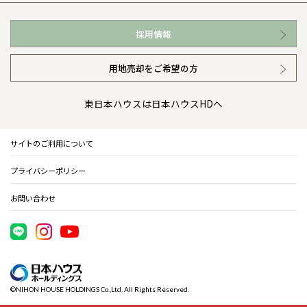
お近くの展示場
高い信頼性
会社情報 トップ
採用情報
イベント情報
安心の管理体制
ニュースリリース
用地売却をご希望の方
カタログ請求（無料）
ギャラリー
代表ごあいさつ
東日本ハウスは日本ハウスHDへ
暮らし方提案
企業理念
サイトのご利用について
住まいのコラム
会社概要
プライバシーポリシー
住まいのお手入れ集
事業部紹介
お問い合わせ
IR情報
電子公告
©NIHON HOUSE HOLDINGS Co.,Ltd. All Rights Reserved.
木材調達指針