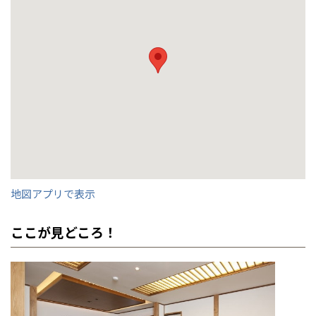
事業部紹介
全国の展示場
お近くのイベント
日本ハウス事業部 宮崎営業所長
営業課 課長
設計課
第二営業 工事課 係長
IR情報
田上 克哉
下茂 大作
西垣 太裕
田村 英次
木材調達指針
北海道
北海道
グループ会社紹介
札幌
札幌
札幌
東北
東北
小樽
CMギャラリー
青森県
八戸
道央
青森
甲信越・北陸
甲信越・北陸
道央
苫小牧千歳
地図アプリで表示
青森
小樽
採用情報
店名
店名
店名
店名
宮崎営業所
宮崎営業所
宮崎営業所
宮崎営業所
新潟県
新潟
道北
秋田
新潟
関東
関東
秋田県
秋田
長岡
ここが見どころ！
道北
旭川
出身地
担当展示場
担当展示場
担当展示場
大阪
UMK展示場
UMK展示場
UMK展示場
東京都
世田谷
道南
岩手
山梨
東京
東海
東海
岩手県
盛岡
山梨県
甲府
道南
函館
趣味
出身地
出身地
出身地
ゴルフ、読書
熊本県熊本市
東京都
宮崎県宮崎市
八王子
北上
室蘭
愛知県
名古屋
道東
山形
長野
神奈川
愛知
近畿
近畿
長野県
長野
趣味
趣味
趣味
アウトドア
野球観戦
ゴルフ、釣り
家づくりのモットー
神奈川県
横浜
山形県
山形
豊橋
松本
道東
帯広
湘南