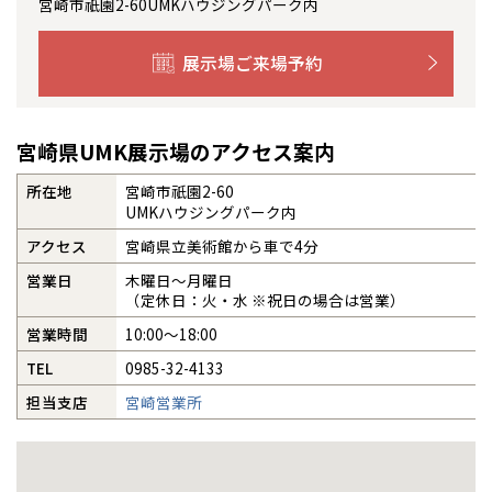
宮崎市祇園2-60UMKハウジングパーク内
感謝訪問・長期保証
理想の木材「檜」
平屋の家
選ばれる理由
賃貸併用住宅のメリット
分譲住宅・土地
展示場ご来場予約
直営工事
外観・インテリア集
リフォームの流れ
安心のサポートシステム
分譲マンション
1メーターモジュール
WEB住宅展示場
介護保険利用で快適リフォーム
商品紹介
宮崎県UMK展示場のアクセス案内
分譲マンション トップ
トランクルーム
所在地
宮崎市祇園2-60
冷暖房標準装備
暮らし方提案
展示場案内
ワザックとは
会社情報
UMKハウジングパーク内
アクセス
宮崎県立美術館から車で4分
24時間対応コールセンター
住まいのコラム
高い信頼性
会社情報 トップ
お問い合わせ
営業日
木曜日〜月曜日
（定休日：火・水 ※祝日の場合は営業）
デザイン賞各種受賞
住まいのお手入れ集
安心の管理体制
ニュースリリース
会員サイト
営業時間
10:00〜18:00
セントラルヒーティング
TEL
0985-32-4133
ギャラリー
代表ごあいさつ
担当支店
宮崎営業所
企業理念
会社概要