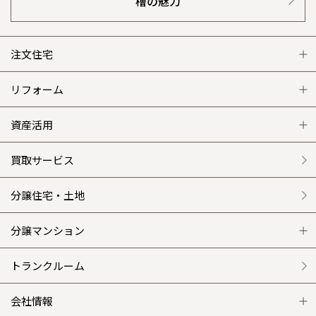
檜の魅力
注文住宅
注文住宅 トップ
リフォーム
グレートステージ
リフォーム トップ
資産活用
クレステージ
リフォームメニュー
資産活用 トップ
買取サービス
施工事例
選ばれる理由
賃貸併用住宅のメリット
分譲住宅・土地
平屋の家
リフォームの流れ
安心のサポートシステム
分譲マンション
外観・インテリア集
介護保険利用で快適リフォーム
商品紹介
分譲マンション トップ
トランクルーム
WEB住宅展示場
カタログ請求（無料）
展示場案内
ワザックとは
会社情報