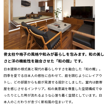
大阪府
大阪
釧路
家づくりのモットー
家づくりのモットー
家づくりのモットー
宮城
富山
埼玉
岐阜
大阪
中国・四国
中国・四国
相模
宮城県
仙台
岐阜県
岐阜
富山県
富山
涙して感動する家造りと思い出作りを提供する
京都府
京都
埼玉県
埼玉
岡山県
岡山
福島県
郡山
福島
石川
千葉
静岡
京都
岡山
九州
九州
静岡県
静岡
石川県
金沢
安心・安全、そして感動して頂ける家造りを目指しま
築き上げて来た工法・構造で、満足と安心の家造りを
お客様の希望以上のお住まい造りを提供します。
所沢
福島
浜松
兵庫県
姫路
目指します。
す。
香川県
高松
いわき
福岡県
福岡
福井県
福井
福井
茨城
三重
兵庫
香川
福岡
千葉県
千葉
分譲マンション
会津
三重県
四日市
奈良県
奈良
柏
愛媛県
松山
佐賀県
佐賀
栃木
奈良
愛媛
佐賀
皆様のご来場を心より
※現住所のある都道府県以外の建築予定地の方でも
現住所の有るお近
茨城県
水戸
熊本県
熊本
お待ちしております。
くの展示場又は店舗にお問合せください。
移住の計画の方もご相談対
皆様のご来場を心より
群馬
滋賀
鳥取
熊本
応します。お気軽にご相談ください。
栃木県
宇都宮
骨太柱や格子の風格や和みが暮らしを包みます。和の美し
大分県
大分
皆様のご来場を心より
皆様のご来場を心より
お待ちしております。
小山
さと洋の機能性を融合させた「和の館」です。
ご来場予約
和歌山
島根
大分
お待ちしております。
お待ちしております。
宮崎県
宮崎
群馬県
群馬
日本建築の様式美と現代の暮らしやすさを融合した「和の館」。
ご来場予約
伊勢崎
広島
宮崎
四季を愛でる日本人の感性に合わせて、庭を囲むようにレイアウ
鹿児島県
鹿児島
ご来場予約
ご来場予約
トし、どの部屋からも庭が見渡せる設計としました。室内は数寄
山口
鹿児島
屋を感じさせるインテリア。和の美意識を尊重した空間構成でゆ
ったりとした時が流れるような心落ち着く空間としています。日
徳島
長崎
本人のこだわりが息づく新和風の住まいです。