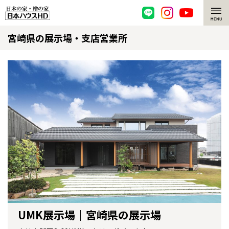
宮崎県の展示場・支店営業所
脱炭素・檜の家
環境にやさしい、脱炭素社会の住宅
選ばれる理由
檜・木造住宅
檜の魅力
耐震構造
檜の魅力 トップ
注文住宅
高耐久住宅
檜と日本人
注文住宅 トップ
施工事例
高断熱・高気密の家
1000年を超えて生きる檜
グレートステージ
リフォーム
エネルギー自給自足
知られざる檜の効果・作用
クレステージ
リフォーム トップ
資産活用
UMK展示場｜宮崎県の展示場
ZEH特集
檜の住まいデザイン
施工事例
リフォームメニュー
資産活用 トップ
買取サービス