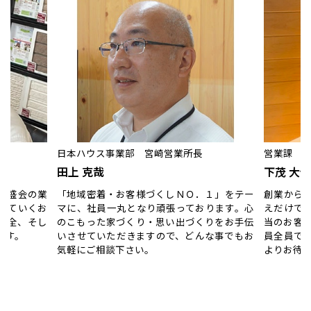
日本ハウス事業部 宮崎営業所長
営業課 
田上 克哉
下茂 大作
日盛会の業
「地域密着・お客様づくしＮＯ．１」をテー
創業から
せていくお
マに、社員一丸となり頑張っております。心
えだけで
安全、そし
のこもった家づくり・思い出づくりをお手伝
当のお客
ます。
いさせていただきますので、どんな事でもお
員全員で
気軽にご相談下さい。
よりお待