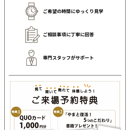
室蘭
愛知県
名古屋
道東
山形
長野
神奈川
愛知
近畿
近畿
長野県
長野
趣味
保有資格
ツーリング、キャンプ
木造ハウジングコーディネーター
二級建築士、第一種衛生管理者、福祉住
インテリアコーディネーター、福祉住環
神奈川県
横浜
ご来場予約
山形県
山形
保有資格
保有資格
豊橋
ご希望の時間にゆっくり見学
松本
環境コーディネーター2級
境コーディネーター2級
道東
帯広
湘南
大阪府
大阪
釧路
家づくりのモットー
家づくりのモットー
宮城
富山
埼玉
岐阜
大阪
中国・四国
中国・四国
相模
宮城県
仙台
岐阜県
岐阜
富山県
富山
家づくりのモットー
家づくりのモットー
京都府
京都
埼玉県
埼玉
岡山県
岡山
福島県
郡山
福島
石川
千葉
静岡
京都
岡山
九州
九州
ご相談事項に丁寧に回答
静岡県
静岡
石川県
金沢
何事にも全力で行動する！
笑顔で明るく
所沢
福島
浜松
細やかなご提案
地道に前へ
兵庫県
姫路
香川県
高松
いわき
福岡県
福岡
福井県
福井
福井
茨城
三重
兵庫
香川
福岡
千葉県
千葉
分譲マンション
会津
三重県
四日市
奈良県
奈良
柏
愛媛県
松山
専門スタッフがサポート
佐賀県
佐賀
栃木
奈良
愛媛
佐賀
※現住所のある都道府県以外の建築予定地の方でも
現住所の有るお近
茨城県
水戸
熊本県
熊本
くの展示場又は店舗にお問合せください。
移住の計画の方もご相談対
皆様のご来場を心より
皆様のご来場を心より
群馬
滋賀
鳥取
熊本
応します。お気軽にご相談ください。
栃木県
宇都宮
皆様のご来場を心より
皆様のご来場を心より
大分県
大分
お待ちしております。
お待ちしております。
小山
お待ちしております。
お待ちしております。
和歌山
島根
大分
宮崎県
宮崎
群馬県
群馬
ご来場予約
ご来場予約
伊勢崎
広島
宮崎
ご来場予約
ご来場予約
鹿児島県
鹿児島
山口
鹿児島