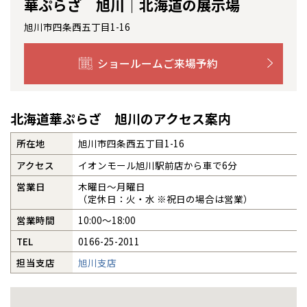
華ぷらざ 旭川｜北海道の展示場
感謝訪問・長期保証
理想の木材「檜」
平屋の家
選ばれる理由
賃貸併用住宅のメリット
分譲住宅・土地
旭川市四条西五丁目1-16
直営工事
外観・インテリア集
リフォームの流れ
安心のサポートシステム
分譲マンション
ショールームご来場予約
1メーターモジュール
WEB住宅展示場
介護保険利用で快適リフォーム
商品紹介
分譲マンション トップ
トランクルーム
北海道華ぷらざ 旭川のアクセス案内
冷暖房標準装備
暮らし方提案
展示場案内
ワザックとは
会社情報
所在地
旭川市四条西五丁目1-16
24時間対応コールセンター
住まいのコラム
高い信頼性
会社情報 トップ
お問い合わせ
アクセス
イオンモール旭川駅前店から車で6分
営業日
木曜日〜月曜日
デザイン賞各種受賞
住まいのお手入れ集
安心の管理体制
ニュースリリース
会員サイト
（定休日：火・水 ※祝日の場合は営業）
営業時間
10:00〜18:00
セントラルヒーティング
ギャラリー
代表ごあいさつ
TEL
0166-25-2011
担当支店
旭川支店
企業理念
会社概要