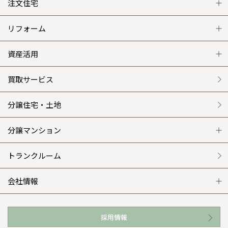
注文住宅
注文住宅 トップ
リフォーム
グレートステージ
リフォーム トップ
資産活用
クレステージ
リフォームメニュー
資産活用 トップ
買取サービス
施工事例
選ばれる理由
賃貸併用住宅のメリット
分譲住宅・土地
平屋の家
リフォームの流れ
安心のサポートシステム
分譲マンション
外観・インテリア集
介護保険利用で快適リフォーム
商品紹介
分譲マンション トップ
トランクルーム
WEB住宅展示場
カタログ請求（無料）
展示場案内
ワザックとは
会社情報
お近くの展示場
高い信頼性
会社情報 トップ
採用情報