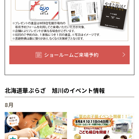
徳島
長崎
高知
沖縄
ショールームご来場予約
北海道華ぷらざ 旭川のイベント情報
8月