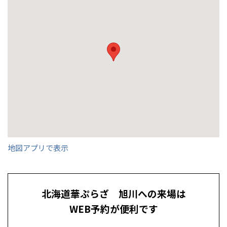
事業部紹介
IR情報
全国の展示場
お近くのイベント
木材調達指針
日本ハウス事業部 旭川支店長
旭川展示場展長 営業課
設計課 主査
インテリアコーディネーター 主任
ホームサービス課 課長
杉本 稔
浅間 翔太
伊藤 政規
谷 優子
山本 恭義
グループ会社紹介
北海道
北海道
CMギャラリー
札幌
札幌
札幌
東北
東北
小樽
採用情報
地図アプリで表示
青森県
八戸
道央
青森
甲信越・北陸
甲信越・北陸
道央
苫小牧千歳
青森
小樽
店名
店名
店名
店名
店名
旭川支店
旭川支店
旭川支店
旭川支店
旭川支店
新潟県
新潟
道北
秋田
新潟
関東
関東
秋田県
秋田
北海道華ぷらざ 旭川への来場は
長岡
道北
旭川
担当展示場
出身地
出身地
出身地
旭川展示場
帯広市
白老町
帯広市
皆様のご来場を心より
WEB予約が便利です
東京都
世田谷
道南
岩手
山梨
東京
東海
東海
岩手県
盛岡
お待ちしております。
山梨県
甲府
道南
函館
出身地
趣味
趣味
趣味
札幌市
料理、バドミントン
キャンプ・DIY
読書
八王子
北上