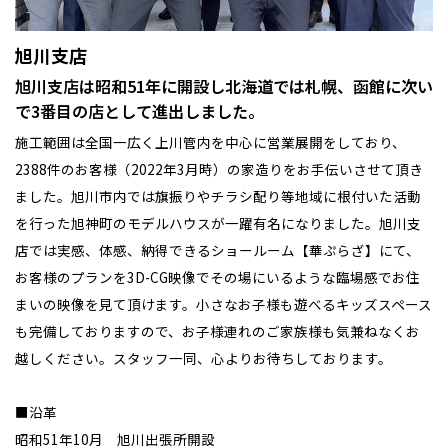
旭川支店
旭川支店は昭和51年に開設し北海道では札幌、函館に次い
で3番目の店として進出しました。
施工範囲は全国一広く上川管内を中心に営業展開をしており、
2388件のお客様（2022年3月時）の家造りをお手伝いさせて頂き
ました。旭川市内では旗振りやチラシ配り等地域に根付いた活動
を行った旭神町のモデルハウスが一躍有名になりました。旭川支
店では実感、体感、納得できるショールーム【華ぷらざ】にて、
お客様のプランを3D-CG映像でその場にいるような臨場感でお住
まいの映像を見て頂けます。小さなお子様も遊べるキッズスペース
も完備しておりますので、お子様連れのご家族様も気兼ねなくお
越しください。スタッフ一同、心よりお待ちしております。
■沿革
昭和51年10月 旭川出張所開設