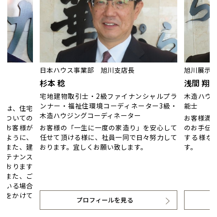
日本ハウス事業部 旭川支店長
旭川展示
杉本 稔
浅間 翔太
宅地建物取引士・2級ファイナンシャルプラ
木造ハウジ
ンナー・福祉住環境コーディネーター3級・
能士
ては、住宅
木造ハウジングコーディネーター
についての
お客様満足
、お客様が
お客様の「一生に一度の家造り」を安心して
のお手伝
すように、
任せて頂ける様に、社員一同で日々努力して
する様な
。また、建
おります。宜しくお願い致します。
す。
ンテナンス
ております
。また、ご
ている場合
声をかけて
プロフィールを見る