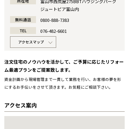
所在地
富山市西荒屋275BBTハウジングパーク
感謝訪問・長期保証
理想の木材「檜」
平屋の家
ジュートピア富山内
選ばれる理由
賃貸併用住宅のメリット
分譲住宅・土地
全国の展示場
お近くのイベント
日本ハウス・リフォーム事業部 富
無料通話
0800-888-7383
直営工事
山営業所所長
外観・インテリア集
リフォームの流れ
安心のサポートシステム
分譲マンション
小倉 弘安
TEL
076-482-6601
北海道
北海道
1メーターモジュール
WEB住宅展示場
介護保険利用で快適リフォーム
商品紹介
分譲マンション トップ
トランクルーム
アクセスマップ
札幌
札幌
札幌
東北
東北
冷暖房標準装備
暮らし方提案
展示場案内
ワザックとは
会社情報
小樽
注文住宅のノウハウを活かして、ご予算に応じたリフォー
青森県
八戸
道央
青森
甲信越・北陸
甲信越・北陸
24時間対応コールセンター
住まいのコラム
道央
苫小牧千歳
高い信頼性
会社情報 トップ
お問い合わせ
青森
ム最適プランをご提案致します。
小樽
店名
富山営業所
新潟県
新潟
道北
秋田
新潟
関東
関東
資金計画から現場管理まで一貫して業務を行い、お客様の夢を形
デザイン賞各種受賞
住まいのお手入れ集
秋田県
秋田
安心の管理体制
ニュースリリース
会員サイト
長岡
道北
旭川
皆様のご来場を心より
にするお手伝いをさせて頂きます。お気軽にご相談下さい。
東京都
世田谷
道南
岩手
山梨
東京
東海
東海
岩手県
盛岡
セントラルヒーティング
お待ちしております。
山梨県
甲府
ギャラリー
道南
函館
代表ごあいさつ
八王子
北上
室蘭
アクセス案内
愛知県
名古屋
道東
山形
長野
神奈川
愛知
近畿
近畿
長野県
長野
神奈川県
横浜
ご来場予約
山形県
山形
企業理念
豊橋
松本
道東
帯広
湘南
大阪府
大阪
釧路
宮城
富山
埼玉
岐阜
大阪
中国・四国
中国・四国
相模
宮城県
仙台
岐阜県
岐阜
富山県
富山
会社概要