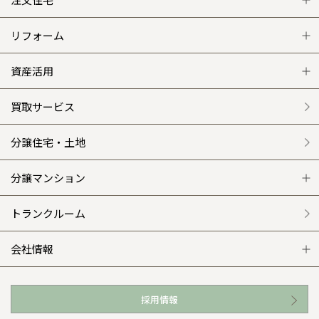
注文住宅 トップ
リフォーム
グレートステージ
リフォーム トップ
資産活用
クレステージ
リフォームメニュー
資産活用 トップ
買取サービス
施工事例
選ばれる理由
賃貸併用住宅のメリット
分譲住宅・土地
平屋の家
リフォームの流れ
安心のサポートシステム
分譲マンション
外観・インテリア集
介護保険利用で快適リフォーム
商品紹介
分譲マンション トップ
トランクルーム
WEB住宅展示場
カタログ請求（無料）
展示場案内
ワザックとは
会社情報
お近くの展示場
高い信頼性
会社情報 トップ
採用情報