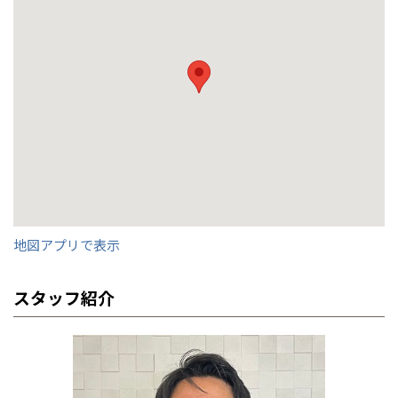
京都府
京都
埼玉県
埼玉
岡山県
岡山
福島県
郡山
福島
石川
千葉
静岡
京都
岡山
九州
九州
静岡県
静岡
石川県
金沢
所沢
事業部紹介
福島
浜松
兵庫県
姫路
香川県
高松
いわき
福岡県
福岡
福井県
福井
福井
茨城
三重
兵庫
香川
福岡
千葉県
千葉
分譲マンション
会津
三重県
四日市
IR情報
奈良県
奈良
柏
愛媛県
松山
佐賀県
佐賀
栃木
奈良
愛媛
佐賀
木材調達指針
※現住所のある都道府県以外の建築予定地の方でも
現住所の有るお近
茨城県
水戸
熊本県
熊本
くの展示場又は店舗にお問合せください。
移住の計画の方もご相談対
群馬
滋賀
鳥取
熊本
応します。お気軽にご相談ください。
栃木県
宇都宮
グループ会社紹介
大分県
大分
小山
和歌山
島根
大分
宮崎県
宮崎
CMギャラリー
群馬県
群馬
伊勢崎
地図アプリで表示
広島
宮崎
鹿児島県
鹿児島
採用情報
山口
鹿児島
スタッフ紹介
徳島
長崎
高知
沖縄