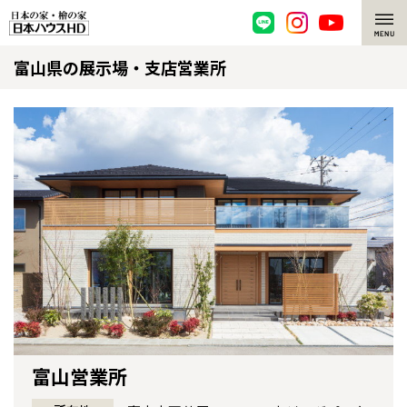
富山県の展示場・支店営業所
脱炭素・檜の家
環境にやさしい、脱炭素社会の住宅
選ばれる理由
檜・木造住宅
檜の魅力
耐震構造
檜の魅力 トップ
注文住宅
高耐久住宅
檜と日本人
注文住宅 トップ
施工事例
高断熱・高気密の家
1000年を超えて生きる檜
グレートステージ
リフォーム
エネルギー自給自足
知られざる檜の効果・作用
クレステージ
リフォーム トップ
資産活用
富山営業所
ZEH特集
檜の住まいデザイン
施工事例
リフォームメニュー
資産活用 トップ
買取サービス