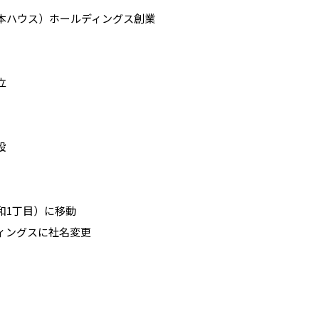
青森県
八戸
道央
青森
甲信越・北陸
甲信越・北陸
道央
苫小牧千歳
日本ハウス）ホールディングス創業
青森
小樽
新潟県
新潟
道北
秋田
新潟
関東
関東
秋田県
秋田
長岡
道北
旭川
東京都
世田谷
道南
岩手
山梨
東京
東海
東海
岩手県
盛岡
立
山梨県
甲府
道南
函館
八王子
北上
室蘭
福井営業所
福井営業所
福井営業所
愛知県
名古屋
道東
山形
長野
神奈川
愛知
近畿
近畿
長野県
長野
神奈川県
横浜
山形県
山形
豊橋
松本
道東
帯広
湘南
展示場
展示場
福井ハウジングパーク展示場
福井ハウジングパーク展示場
設
大阪府
皆様のご来場を心より
大阪
お待ちしております。
釧路
宮城
富山
埼玉
岐阜
大阪
中国・四国
中国・四国
相模
宮城県
仙台
岐阜県
岐阜
富山県
富山
地
地
東京都
福井県あわら市
京都府
京都
埼玉県
埼玉
岡山県
岡山
福島県
郡山
福島
石川
千葉
静岡
京都
岡山
九州
九州
静岡県
静岡
石川県
金沢
所沢
ご来場予約
福島
浜松
兵庫県
姫路
成和1丁目）に移動
釣り、歌舞伎鑑賞
スポーツ観戦
香川県
高松
いわき
福岡県
福岡
福井県
福井
福井
茨城
三重
兵庫
香川
福岡
千葉県
千葉
会津
三重県
四日市
ディングスに社名変更
分譲マンション
奈良県
奈良
柏
愛媛県
松山
佐賀県
佐賀
家づくりのモットー
家づくりのモットー
栃木
奈良
愛媛
佐賀
茨城県
水戸
熊本県
熊本
※現住所のある都道府県以外の建築予定地の方でも
群馬
滋賀
鳥取
熊本
現住所の有るお近くの展示場又は店舗にお問合せください。
栃木県
宇都宮
全てのお客様に素敵なお住まいと安心をお届けいたします。
スピード対応
大分県
大分
小山
移住の計画の方もご相談対応します。お気軽にご相談ください。