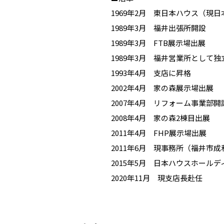
1969年2月 東日本ハウス（現
1989年3月 福井出張所開設
1989年3月 FTB展示場出展
1989年3月 福井営業所として独
1993年4月 支店に昇格
店名
店名
店名
2002年4月 家の森展示場出展
担当
担当
2007年4月 リフォーム事業部開
2008年4月 家の森2棟目出展
出身
出身
2011年4月 FHP展示場出展
2011年6月 現事務所（福井市
趣味
趣味
2015年5月 日本ハウスホール
2020年11月 現支店長赴任