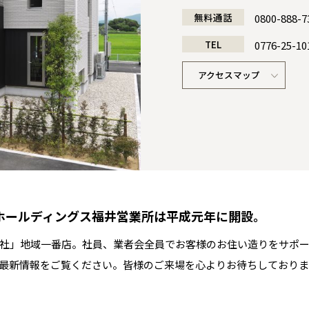
無料通話
0800-888-7
TEL
0776-25-10
アクセスマップ
全国の展示場
お近くのイベント
日本ハウス事業部 福井営業所長
営業課 課長
工事課
ホールディングス福井営業所は平成元年に開設。
萩生田 清彦
久野 真利
西本 賀一
社」地域一番店。社員、業者会全員でお客様のお住い造りをサポー
北海道
北海道
最新情報をご覧ください。皆様のご来場を心よりお待ちしておりま
札幌
札幌
札幌
東北
東北
小樽