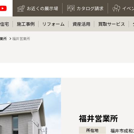
お近くの展示場
カタログ請求
イベ
住宅
施工事例
リフォーム
資産活用
買取サービス
業所
福井営業所
福井営業所
所在地
福井市成和1