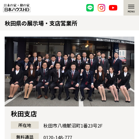
秋田県の展示場・支店営業所
脱炭素・檜の家
環境にやさしい、脱炭素社会の住宅
選ばれる理由
檜・木造住宅
檜の魅力
耐震構造
檜の魅力 トップ
注文住宅
高耐久住宅
檜と日本人
注文住宅 トップ
施工事例
高断熱・高気密の家
1000年を超えて生きる檜
グレートステージ
リフォーム
秋田支店
エネルギー自給自足
知られざる檜の効果・作用
クレステージ
リフォーム トップ
資産活用
所在地
秋田市八橋鯲沼町1番23号2F
ZEH特集
檜の住まいデザイン
施工事例
リフォームメニュー
資産活用 トップ
買取サービス
無料通話
0120-148-777