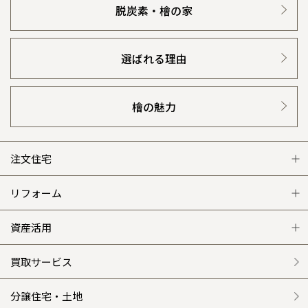
脱炭素・檜の家
選ばれる理由
檜の魅力
注文住宅
注文住宅 トップ
リフォーム
グレートステージ
リフォーム トップ
資産活用
クレステージ
リフォームメニュー
資産活用 トップ
買取サービス
施工事例
選ばれる理由
賃貸併用住宅のメリット
分譲住宅・土地