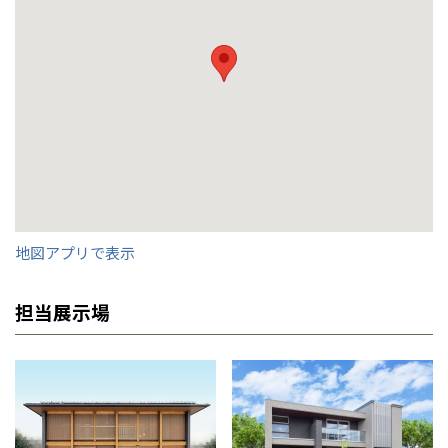
店名
店名
店名
店名
店名
店名
店名
店名
店名
店名
店名
店名
店名
店名
店名
秋田支店
秋田支店
秋田支店
秋田支店
秋田支店
秋田支店
秋田支店
秋田支店
秋田支店
秋田支店
秋田支店
秋田支店
秋田支店
秋田支店
秋田支店
新潟県
新潟
道北
秋田
新潟
関東
関東
秋田県
秋田
長岡
道北
旭川
出身地
出身地
担当展示場
担当展示場
担当展示場
担当展示場
担当展示場
担当展示場
担当展示場
担当展示場
担当展示場
担当展示場
出身地
秋田県大仙市
秋田県秋田市
秋田東展示場
AKT展示場
AKT展示場
秋田東展示場
AKT展示場
AKT展示場
AKT展示場
AKT展示場
秋田東展示場
秋田東展示場
神奈川県横浜市
皆様のご来場を心より
皆様のご来場を心より
東京都
世田谷
道南
岩手
山梨
東京
東海
東海
岩手県
盛岡
お待ちしております。
お待ちしております。
山梨県
甲府
道南
函館
趣味
趣味
出身地
出身地
出身地
出身地
出身地
出身地
出身地
出身地
出身地
出身地
趣味
ミニテニス、ドラマ
ゴルフ、TVドラマ
岩手県北上市
秋田県由利本荘市
青森県十和田市
秋田県潟上市
秋田県能代市
秋田県大仙市
秋田県南秋田郡大潟村
熊本県熊本市
秋田県秋田市
秋田県潟上市
食べ歩き
八王子
北上
室蘭
愛知県
名古屋
道東
山形
長野
神奈川
愛知
近畿
近畿
長野県
長野
血液型
血液型
趣味
趣味
趣味
趣味
趣味
趣味
趣味
趣味
趣味
血液型
O型
O型
バスケットボール、ボウリング、スノー
サウナ、ゴルフ
ペット、ビリヤード、ダーツ、Netflix
漫画、映画
読書
筋トレ、海外ドラマ鑑賞
釣り、映画鑑賞
格闘技鑑賞
映画鑑賞、建築探検
ゴルフ、ドラマ鑑賞
O型
神奈川県
横浜
ご来場予約
ご来場予約
山形県
山形
趣味
豊橋
松本
ボード
道東
帯広
湘南
大阪府
大阪
血液型
血液型
血液型
血液型
血液型
血液型
血液型
血液型
血液型
A型
O型
O型
O型
A型
O型
A型
A型
A型
釧路
家づくりのモットー
家づくりのモットー
家づくりのモットー
宮城
富山
埼玉
岐阜
大阪
中国・四国
中国・四国
相模
宮城県
仙台
岐阜県
岐阜
富山県
富山
血液型
O型
京都府
京都
家づくりのモットー
家づくりのモットー
家づくりのモットー
家づくりのモットー
家づくりのモットー
家づくりのモットー
家づくりのモットー
家づくりのモットー
家づくりのモットー
埼玉県
埼玉
岡山県
岡山
福島県
郡山
福島
石川
千葉
静岡
京都
岡山
九州
九州
静岡県
静岡
石川県
金沢
お住まい造りを通して一生涯のお付き合いをしていき
感謝の気持ちを忘れないように。
家づくりのモットー
夢は叶えるもの
所沢
福島
浜松
兵庫県
姫路
たい
地図アプリで表示
香川県
高松
いわき
福岡県
福岡
福井県
福井
情熱をもってお客様のお住まい作りをお手伝いさせて
紹介の貰える工事担当お客様の喜ぶ顔が見たいです
お客様に信頼して頂けるようお手伝い致します。
オンリーワンの家づくり
笑う門には福来たる
明るく元気に
継続は力なり
誠心誠意
切磋琢磨
福井
茨城
三重
兵庫
香川
福岡
千葉県
千葉
分譲マンション
会津
三重県
四日市
お客様に「伊藤さんと長くお付き合いをしたい」と思
奈良県
奈良
いただきます！
柏
愛媛県
松山
佐賀県
佐賀
担当展示場
ってもらえる担当者になる。何事も全力!!
栃木
奈良
愛媛
佐賀
※現住所のある都道府県以外の建築予定地の方でも
現住所の有るお近
茨城県
水戸
熊本県
熊本
くの展示場又は店舗にお問合せください。
移住の計画の方もご相談対
皆様のご来場を心より
皆様のご来場を心より
群馬
滋賀
鳥取
熊本
応します。お気軽にご相談ください。
栃木県
宇都宮
大分県
大分
皆様のご来場を心より
お待ちしております。
お待ちしております。
小山
皆様のご来場を心より
皆様のご来場を心より
皆様のご来場を心より
皆様のご来場を心より
皆様のご来場を心より
皆様のご来場を心より
皆様のご来場を心より
皆様のご来場を心より
和歌山
島根
大分
お待ちしております。
宮崎県
宮崎
皆様のご来場を心より
お待ちしております。
お待ちしております。
お待ちしております。
お待ちしております。
お待ちしております。
お待ちしております。
お待ちしております。
お待ちしております。
群馬県
群馬