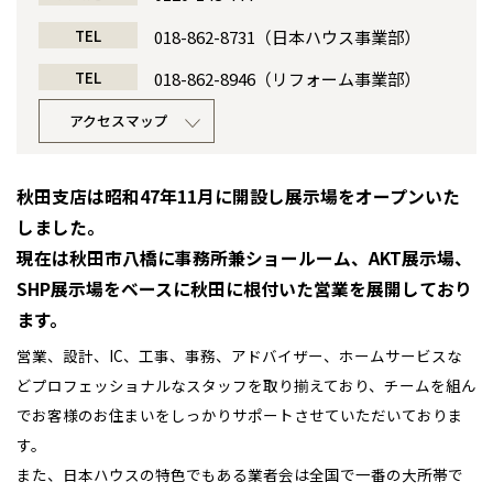
感謝訪問・長期保証
理想の木材「檜」
平屋の家
TEL
選ばれる理由
018-862-8731（日本ハウス事業部）
賃貸併用住宅のメリット
分譲住宅・土地
TEL
018-862-8946（リフォーム事業部）
直営工事
外観・インテリア集
リフォームの流れ
安心のサポートシステム
分譲マンション
アクセスマップ
1メーターモジュール
WEB住宅展示場
介護保険利用で快適リフォーム
商品紹介
分譲マンション トップ
トランクルーム
秋田支店は昭和47年11月に開設し展示場をオープンいた
冷暖房標準装備
暮らし方提案
展示場案内
ワザックとは
会社情報
しました。
24時間対応コールセンター
住まいのコラム
現在は秋田市八橋に事務所兼ショールーム、AKT展示場、
高い信頼性
会社情報 トップ
お問い合わせ
SHP展示場をベースに秋田に根付いた営業を展開しており
デザイン賞各種受賞
住まいのお手入れ集
安心の管理体制
ニュースリリース
ます。
会員サイト
営業、設計、IC、工事、事務、アドバイザー、ホームサービスな
セントラルヒーティング
ギャラリー
代表ごあいさつ
どプロフェッショナルなスタッフを取り揃えており、チームを組ん
でお客様のお住まいをしっかりサポートさせていただいておりま
企業理念
す。
また、日本ハウスの特色でもある業者会は全国で一番の大所帯で
会社概要