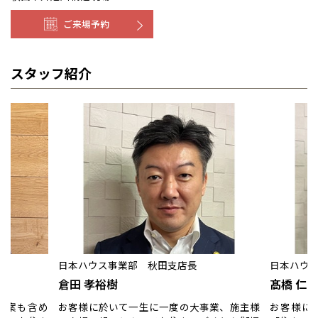
ご来場予約
スタッフ紹介
日本ハウス事業部 秋田支店長
日本ハウ
倉田 孝裕樹
髙橋 仁
提案も含め
お客様に於いて一生に一度の大事業、施主様
お客様に