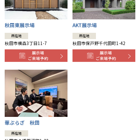
ご来場予約
ご来場予約
皆様のご来場を心より
お待ちしております。
伊勢崎
広島
宮崎
鹿児島県
鹿児島
ご来場予約
お待ちしております。
ご来場予約
ご来場予約
ご来場予約
ご来場予約
ご来場予約
ご来場予約
ご来場予約
ご来場予約
ご来場予約
山口
鹿児島
秋田東展示場
AKT展示場
ご来場予約
所在地
所在地
徳島
長崎
秋田市横森3丁目11-7
秋田市保戸野千代田町1-42
高知
沖縄
展示場
展示場
ご来場予約
ご来場予約
華ぷらざ 秋田
所在地