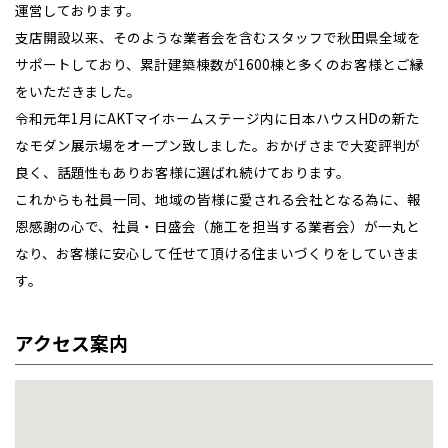
運営しております。
支店開設以来、そのような業者会を含むスタッフで秋田県全域を
事業部紹介
サポートしており、累計建築棟数が1600棟と多くのお客様とご縁
IR情報
をいただきました。
令和元年1月にAKTマイホームステージ内に日本ハウスHDの新た
木材調達指針
なモダン展示場をオープン致しました。おかげさまで大変評判が
良く、話題性もありお客様に選ばれ続けております。
グループ会社紹介
これからも社員一同、地域の皆様に愛される会社となる為に、報
恩感謝の心で、社員・日盛会（施工を担当する業者会）が一丸と
CMギャラリー
全国の展示場
お近くのイベント
日本ハウス事業部 秋田支店長
日本ハウス・リフォーム事業部 秋
営業課 次長
営業課 課長
営業課 主任
営業課
営業課
営業課
営業課
設計課 主任
設計課 主任
工事課 課長
工事課
インテリア課 課長
ホームサービス課 主査
なり、お客様に安心して任せて頂ける住まいづくりをしていきま
倉田 孝裕樹
伊藤 拓未
佐々木 洋介
木村 彰宏
菅原 穏
佐藤 純
芳賀 匠
藤原 健太郎
赤星 未来
佐藤 英夫
石川 琢也
中嶋 拓
川端 有子
八槻 英樹
田支店長
す。
髙橋 仁
採用情報
北海道
北海道
アクセス案内
札幌
札幌
札幌
東北
東北
小樽
青森県
八戸
道央
青森
甲信越・北陸
甲信越・北陸
道央
苫小牧千歳
青森
小樽