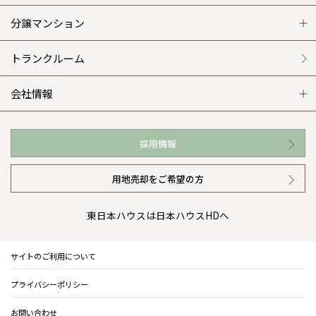
平屋の家
リフォームの流れ
安心のサポートシステム
分譲マンション
外観・インテリア集
介護保険利用で快適リフォーム
商品紹介
分譲マンション トップ
トランクルーム
WEB住宅展示場
カタログ請求（無料）
展示場案内
ワザックとは
会社情報
お近くの展示場
高い信頼性
会社情報 トップ
採用情報
イベント情報
安心の管理体制
ニュースリリース
用地売却をご希望の方
カタログ請求（無料）
ギャラリー
代表ごあいさつ
東日本ハウスは日本ハウスHDへ
暮らし方提案
企業理念
サイトのご利用について
住まいのコラム
会社概要
プライバシーポリシー
住まいのお手入れ集
事業部紹介
お問い合わせ