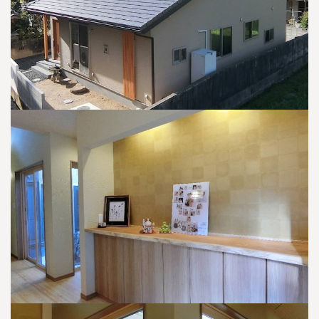
全国の展示場
お近くのイベント
北海道
北海道
札幌
札幌
札幌
東北
東北
小樽
青森県
八戸
道央
青森
甲信越・北陸
甲信越・北陸
道央
苫小牧千歳
青森
小樽
新潟県
新潟
道北
秋田
新潟
関東
関東
秋田県
秋田
長岡
道北
旭川
東京都
世田谷
道南
岩手
山梨
東京
東海
東海
岩手県
盛岡
山梨県
甲府
道南
函館
八王子
北上
室蘭
愛知県
名古屋
道東
山形
長野
神奈川
愛知
近畿
近畿
長野県
長野
神奈川県
横浜
山形県
山形