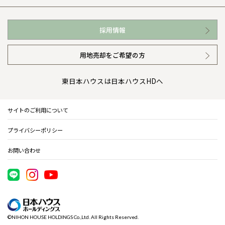
お近くの展示場
高い信頼性
会社情報 トップ
採用情報
イベント情報
安心の管理体制
ニュースリリース
用地売却をご希望の方
カタログ請求（無料）
ギャラリー
代表ごあいさつ
東日本ハウスは日本ハウスHDへ
暮らし方提案
企業理念
サイトのご利用について
住まいのコラム
会社概要
プライバシーポリシー
住まいのお手入れ集
事業部紹介
お問い合わせ
IR情報
電子公告
©NIHON HOUSE HOLDINGS Co.,Ltd. All Rights Reserved.
木材調達指針