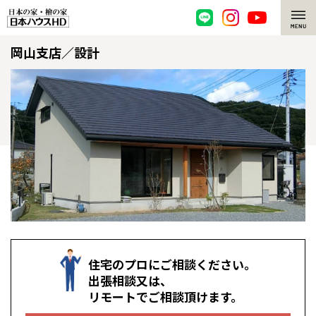
岡山支店／設計
脱炭素・檜の家
環境にやさしい、脱炭素社会の住宅
選ばれる理由
檜・木造住宅
檜の魅力
耐震構造
檜の魅力 トップ
注文住宅
高耐久住宅
檜と日本人
注文住宅 トップ
施工事例
高断熱・高気密の家
1000年を超えて生きる檜
グレートステージ
リフォーム
住宅のプロにご相談ください。
エネルギー自給自足
知られざる檜の効果・作用
クレステージ
リフォーム トップ
資産活用
出張相談又は、
リモートでご相談頂けます。
ZEH特集
檜の住まいデザイン
施工事例
リフォームメニュー
資産活用 トップ
買取サービス