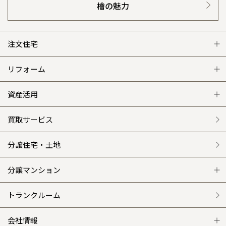
檜の魅力
注文住宅
注文住宅 トップ
リフォーム
グレートステージ
リフォーム トップ
資産活用
クレステージ
リフォームメニュー
資産活用 トップ
買取サービス
施工事例
選ばれる理由
賃貸併用住宅のメリット
分譲住宅・土地
平屋の家
リフォームの流れ
安心のサポートシステム
分譲マンション
外観・インテリア集
介護保険利用で快適リフォーム
商品紹介
分譲マンション トップ
トランクルーム
WEB住宅展示場
カタログ請求（無料）
展示場案内
ワザックとは
会社情報