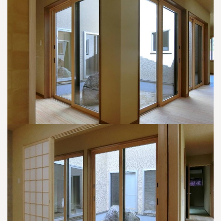
豊橋
松本
道東
帯広
湘南
大阪府
大阪
釧路
宮城
富山
埼玉
岐阜
大阪
中国・四国
中国・四国
相模
宮城県
仙台
岐阜県
岐阜
富山県
富山
京都府
京都
埼玉県
埼玉
岡山県
岡山
福島県
郡山
福島
石川
千葉
静岡
京都
岡山
九州
九州
静岡県
静岡
石川県
金沢
所沢
福島
浜松
兵庫県
姫路
香川県
高松
いわき
福岡県
福岡
福井県
福井
福井
茨城
三重
兵庫
香川
福岡
千葉県
千葉
分譲マンション
会津
三重県
四日市
奈良県
奈良
柏
愛媛県
松山
佐賀県
佐賀
栃木
奈良
愛媛
佐賀
※現住所のある都道府県以外の建築予定地の方でも
現住所の有るお近
茨城県
水戸
熊本県
熊本
くの展示場又は店舗にお問合せください。
移住の計画の方もご相談対
群馬
滋賀
鳥取
熊本
応します。お気軽にご相談ください。
栃木県
宇都宮
大分県
大分
小山
和歌山
島根
大分
宮崎県
宮崎
群馬県
群馬
伊勢崎
広島
宮崎
鹿児島県
鹿児島
山口
鹿児島
徳島
長崎