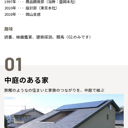
1997年
商品開発部（当時：盛岡本社）
2010年
設計部（東京本社）
事業部紹介
2018年
岡山支店
IR情報
趣味
読書、映画鑑賞、建築探訪、競馬（G1のみです）
木材調達指針
グループ会社紹介
01
CMギャラリー
中庭のある家
採用情報
旅館のようなの住まいと家族のつながりを、中庭で結ぶ