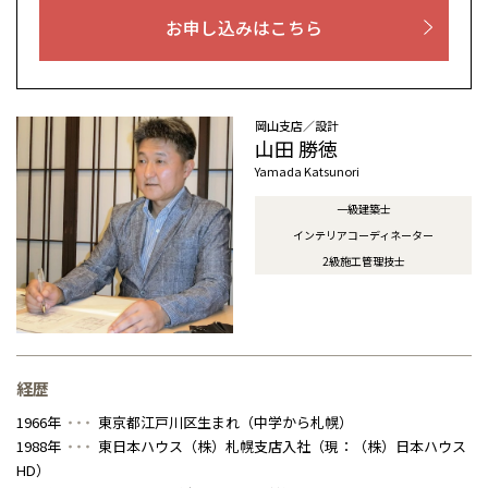
お申し込みはこちら
感謝訪問・長期保証
理想の木材「檜」
平屋の家
選ばれる理由
賃貸併用住宅のメリット
分譲住宅・土地
直営工事
外観・インテリア集
リフォームの流れ
安心のサポートシステム
分譲マンション
岡山支店／設計
1メーターモジュール
WEB住宅展示場
介護保険利用で快適リフォーム
山田 勝徳
商品紹介
分譲マンション トップ
トランクルーム
Yamada Katsunori
冷暖房標準装備
暮らし方提案
展示場案内
ワザックとは
会社情報
一級建築士
インテリアコーディネーター
24時間対応コールセンター
住まいのコラム
高い信頼性
会社情報 トップ
お問い合わせ
2級施工管理技士
デザイン賞各種受賞
住まいのお手入れ集
安心の管理体制
ニュースリリース
会員サイト
セントラルヒーティング
ギャラリー
代表ごあいさつ
経歴
1966年
東京都江戸川区生まれ（中学から札幌）
企業理念
1988年
東日本ハウス（株）札幌支店入社（現：（株）日本ハウス
HD）
会社概要