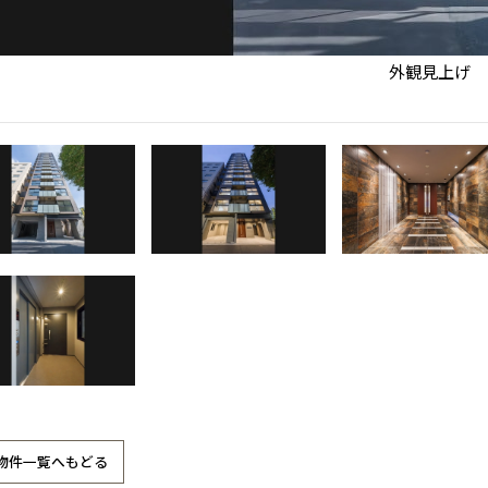
三重県
四日市
分譲マンション
奈良県
奈良
柏
愛媛県
松山
佐賀県
佐賀
栃木
奈良
愛媛
佐賀
茨城県
水戸
外観見上げ
熊本県
熊本
※現住所のある都道府県以外の建築予定地の方でも
群馬
滋賀
鳥取
熊本
現住所の有るお近くの展示場又は店舗にお問合せください。
栃木県
宇都宮
大分県
大分
小山
移住の計画の方もご相談対応します。お気軽にご相談ください。
和歌山
島根
大分
宮崎県
宮崎
群馬県
群馬
伊勢崎
広島
宮崎
鹿児島県
鹿児島
山口
鹿児島
徳島
長崎
高知
沖縄
物件一覧へもどる