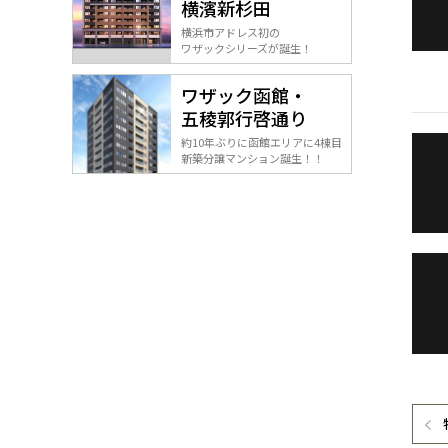
横濱新杉田
横浜市アドレス初の
ワザックシリーズが誕生！
ワザック函館・
五稜郭行啓通り
約10年ぶりに函館エリアに4棟目
新築分譲マンション誕生！！