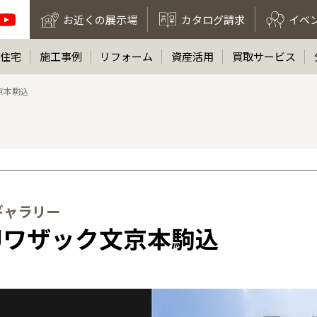
お近くの展示場
カタログ請求
イベ
住宅
施工事例
リフォーム
資産活用
買取サービス
京本駒込
ギャラリー
Jワザック文京本駒込
全国の展示場
お近くのイベント