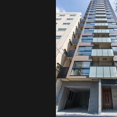
北海道
北海道
札幌
札幌
札幌
東北
東北
小樽
青森県
八戸
道央
青森
甲信越・北陸
甲信越・北陸
道央
苫小牧千歳
青森
小樽
新潟県
新潟
道北
秋田
新潟
関東
関東
秋田県
秋田
長岡
道北
旭川
東京都
世田谷
道南
岩手
山梨
東京
東海
東海
岩手県
盛岡
山梨県
甲府
道南
函館
八王子
北上
室蘭
愛知県
名古屋
道東
山形
長野
神奈川
愛知
近畿
近畿
長野県
長野
神奈川県
横浜
山形県
山形
豊橋
松本
道東
帯広
湘南
大阪府
大阪
釧路
宮城
富山
埼玉
岐阜
大阪
中国・四国
中国・四国
相模
宮城県
仙台
岐阜県
岐阜
富山県
富山
京都府
京都
埼玉県
埼玉
岡山県
岡山
福島県
郡山
福島
石川
千葉
静岡
京都
岡山
九州
九州
静岡県
静岡
石川県
金沢
所沢
福島
浜松
兵庫県
姫路
香川県
高松
いわき
福岡県
福岡
福井県
福井
福井
茨城
三重
兵庫
香川
福岡
千葉県
千葉
会津