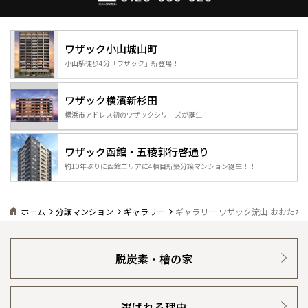
佐賀県
佐賀
栃木
奈良
愛媛
佐賀
※現住所のある都道府県以外の建築予定地の方でも
現住所の有るお近
茨城県
水戸
事業部紹介
熊本県
熊本
くの展示場又は店舗にお問合せください。
移住の計画の方もご相談対
群馬
滋賀
鳥取
熊本
ワザック
小山城山町
応します。お気軽にご相談ください。
栃木県
宇都宮
大分県
大分
IR情報
小山駅徒歩4分
「ワザック」新登場！
小山
和歌山
島根
大分
宮崎県
宮崎
群馬県
群馬
木材調達指針
ワザック
横濱新杉田
伊勢崎
広島
宮崎
鹿児島県
鹿児島
横浜市アドレス初の
ワザックシリーズが誕生！
グループ会社紹介
山口
鹿児島
ワザック函館・
五稜郭行啓通り
CMギャラリー
約10年ぶりに函館エリアに4棟目新築分譲マンション誕生！！
徳島
長崎
採用情報
ホーム
分譲マンション
ギャラリー
ギャラリー ワザック流山 おおたか
高知
沖縄
脱炭素・檜の家
選ばれる理由