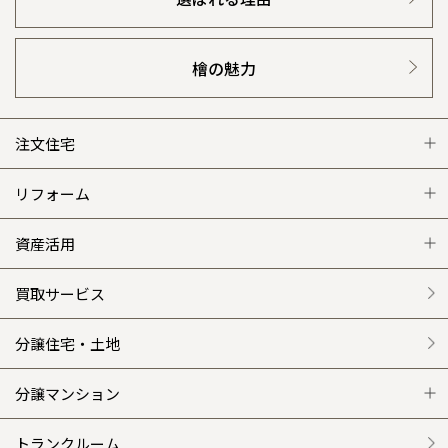
檜の魅力
注文住宅
注文住宅 トップ
リフォーム
グレートステージ
リフォーム トップ
資産活用
クレステージ
リフォームメニュー
資産活用 トップ
買取サービス
施工事例
選ばれる理由
賃貸併用住宅のメリット
分譲住宅・土地
平屋の家
リフォームの流れ
安心のサポートシステム
分譲マンション
外観・インテリア集
介護保険利用で快適リフォーム
商品紹介
分譲マンション トップ
トランクルーム