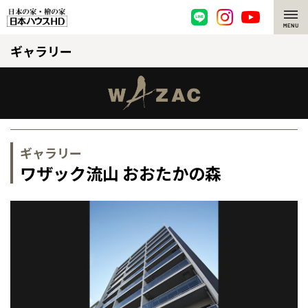
ギャラリー
脱炭素・檜の家
環境にやさしい、脱炭素社会の住宅
選ばれる理由
檜・木造住宅
檜の魅力
ギャラリー
耐震構造
檜の魅力 トップ
注文住宅
ワザック流山 おおたかの森
高耐久住宅
檜と日本人
注文住宅 トップ
施工事例
高断熱・高気密の家
1000年を超えて生きる檜
グレートステージ
リフォーム
エネルギー自給自足
知られざる檜の効果・作用
クレステージ
リフォーム トップ
資産活用
全国の展示場
お近くのイベント
ZEH特集
檜の住まいデザイン
施工事例
リフォームメニュー
資産活用 トップ
買取サービス