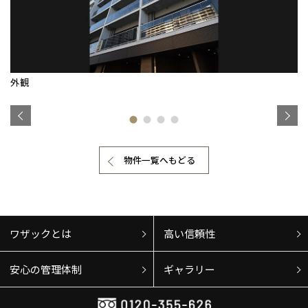
北海道
北海道
感謝訪問・長期保証
理想の木材「檜」
平屋の家
選ばれる理由
賃貸併用住宅のメリット
分譲住宅・土地
札幌
札幌
札幌
東北
東北
直営工事
小樽
外観・インテリア集
リフォームの流れ
安心のサポートシステム
分譲マンション
青森県
八戸
道央
青森
甲信越・北陸
甲信越・北陸
外観
メ
道央
苫小牧千歳
1メーターモジュール
青森
WEB住宅展示場
介護保険利用で快適リフォーム
商品紹介
分譲マンション トップ
トランクルーム
小樽
新潟県
新潟
道北
秋田
新潟
関東
関東
秋田県
秋田
■
■
冷暖房標準装備
長岡
暮らし方提案
道北
旭川
展示場案内
ワザックとは
会社情報
東京都
世田谷
道南
岩手
山梨
東京
東海
東海
岩手県
盛岡
山梨県
甲府
道南
函館
24時間対応コールセンター
八王子
住まいのコラム
北上
物件一覧へもどる
高い信頼性
会社情報 トップ
お問い合わせ
室蘭
愛知県
名古屋
道東
山形
長野
神奈川
愛知
近畿
近畿
長野県
長野
神奈川県
横浜
山形県
山形
デザイン賞各種受賞
豊橋
住まいのお手入れ集
松本
安心の管理体制
道東
帯広
ニュースリリース
会員サイト
湘南
大阪府
大阪
釧路
宮城
富山
埼玉
岐阜
大阪
中国・四国
中国・四国
相模
宮城県
仙台
岐阜県
岐阜
富山県
富山
セントラルヒーティング
ギャラリー
代表ごあいさつ
ワザックとは
高い信頼性
京都府
京都
埼玉県
埼玉
岡山県
岡山
福島県
郡山
福島
石川
千葉
静岡
京都
岡山
九州
九州
静岡県
静岡
石川県
金沢
所沢
福島
浜松
企業理念
兵庫県
姫路
安心の管理体制
ギャラリー
香川県
高松
いわき
福岡県
福岡
福井県
福井
福井
茨城
三重
兵庫
香川
福岡
千葉県
千葉
分譲マンション
会津
三重県
四日市
奈良県
奈良
柏
会社概要
愛媛県
松山