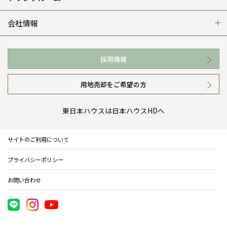
WEB住宅展示場
カタログ請求（無料）
展示場案内
ワザックとは
会社情報
お近くの展示場
高い信頼性
会社情報 トップ
採用情報
イベント情報
安心の管理体制
ニュースリリース
用地売却をご希望の方
カタログ請求（無料）
ギャラリー
代表ごあいさつ
東日本ハウスは日本ハウスHDへ
暮らし方提案
企業理念
サイトのご利用について
住まいのコラム
会社概要
プライバシーポリシー
住まいのお手入れ集
事業部紹介
お問い合わせ
IR情報
電子公告