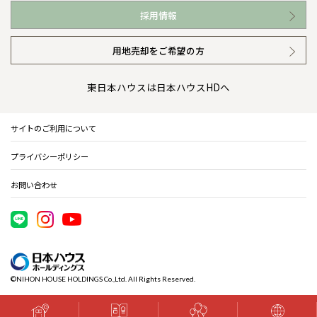
お近くの展示場
高い信頼性
会社情報 トップ
採用情報
イベント情報
安心の管理体制
ニュースリリース
用地売却をご希望の方
カタログ請求（無料）
ギャラリー
代表ごあいさつ
東日本ハウスは日本ハウスHDへ
暮らし方提案
企業理念
サイトのご利用について
住まいのコラム
会社概要
プライバシーポリシー
住まいのお手入れ集
事業部紹介
お問い合わせ
IR情報
電子公告
©NIHON HOUSE HOLDINGS Co.,Ltd. All Rights Reserved.
木材調達指針