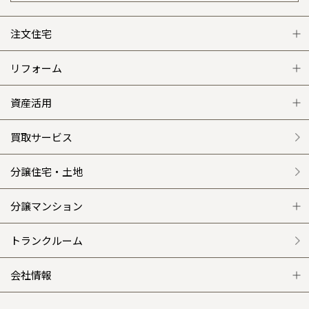
注文住宅
注文住宅 トップ
リフォーム
グレートステージ
リフォーム トップ
資産活用
クレステージ
リフォームメニュー
資産活用 トップ
買取サービス
施工事例
選ばれる理由
賃貸併用住宅のメリット
分譲住宅・土地
平屋の家
リフォームの流れ
安心のサポートシステム
分譲マンション
外観・インテリア集
介護保険利用で快適リフォーム
商品紹介
分譲マンション トップ
トランクルーム
WEB住宅展示場
カタログ請求（無料）
展示場案内
ワザックとは
会社情報