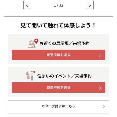
1
/
32
感謝訪問・長期保証
理想の木材「檜」
平屋の家
選ばれる理由
賃貸併用住宅のメリット
分譲住宅・土地
札幌
札幌
札幌
東北
東北
小樽
直営工事
外観・インテリア集
リフォームの流れ
安心のサポートシステム
分譲マンション
見て聞いて触れて体感しよう！
青森県
八戸
道央
青森
甲信越・北陸
甲信越・北陸
道央
苫小牧千歳
青森
小樽
1メーターモジュール
WEB住宅展示場
介護保険利用で快適リフォーム
商品紹介
分譲マンション トップ
トランクルーム
新潟県
新潟
道北
秋田
新潟
関東
関東
秋田県
秋田
お近くの展示場／来場予約
長岡
道北
旭川
冷暖房標準装備
暮らし方提案
展示場案内
ワザックとは
会社情報
東京都
世田谷
道南
岩手
山梨
東京
東海
東海
岩手県
盛岡
山梨県
甲府
都道府県を選択
道南
函館
八王子
北上
24時間対応コールセンター
住まいのコラム
室蘭
高い信頼性
会社情報 トップ
お問い合わせ
愛知県
名古屋
道東
山形
長野
神奈川
愛知
近畿
近畿
長野県
長野
神奈川県
横浜
山形県
山形
豊橋
松本
道東
帯広
湘南
デザイン賞各種受賞
住まいのお手入れ集
安心の管理体制
住まいのイベント／来場予約
ニュースリリース
会員サイト
大阪府
大阪
釧路
宮城
富山
埼玉
岐阜
大阪
中国・四国
中国・四国
相模
宮城県
仙台
岐阜県
岐阜
富山県
富山
セントラルヒーティング
京都府
京都
都道府県を選択
ギャラリー
代表ごあいさつ
埼玉県
埼玉
岡山県
岡山
福島県
郡山
福島
石川
千葉
静岡
京都
岡山
九州
九州
静岡県
静岡
石川県
金沢
所沢
福島
浜松
兵庫県
姫路
香川県
高松
いわき
企業理念
福岡県
福岡
福井県
福井
福井
茨城
三重
兵庫
香川
福岡
千葉県
千葉
カタログ請求はこちら
分譲マンション
会津
三重県
四日市
奈良県
奈良
柏
愛媛県
松山
佐賀県
佐賀
会社概要
栃木
奈良
愛媛
佐賀