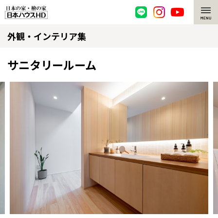
外観・インテリア集
脱炭素・檜の家
環境にやさしい、脱炭素社会の住宅
選ばれる理由
サニタリールーム
檜・木造住宅
檜の魅力
耐震構造
檜の魅力 トップ
注文住宅
高耐久住宅
檜と日本人
注文住宅 トップ
施工事例
高断熱・高気密の家
1000年を超えて生きる檜
グレートステージ
リフォーム
全国の展示場
お近くのイベント
エネルギー自給自足
知られざる檜の効果・作用
クレステージ
リフォーム トップ
資産活用
ZEH特集
檜の住まいデザイン
施工事例
リフォームメニュー
資産活用 トップ
買取サービス
北海道
北海道