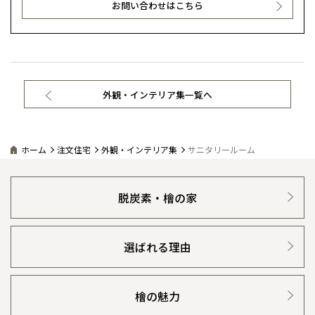
お問い合わせはこちら
※現住所のある都道府県以外の建築予定地の方でも
現住所の有るお近
茨城県
水戸
熊本県
熊本
くの展示場又は店舗にお問合せください。
移住の計画の方もご相談対
事業部紹介
群馬
滋賀
鳥取
熊本
応します。お気軽にご相談ください。
栃木県
宇都宮
大分県
大分
小山
IR情報
和歌山
島根
大分
宮崎県
宮崎
群馬県
群馬
外観・インテリア集一覧へ
木材調達指針
伊勢崎
広島
宮崎
鹿児島県
鹿児島
グループ会社紹介
山口
鹿児島
ホーム
注文住宅
外観・インテリア集
サニタリールーム
CMギャラリー
徳島
長崎
脱炭素・檜の家
採用情報
高知
沖縄
選ばれる理由
檜の魅力