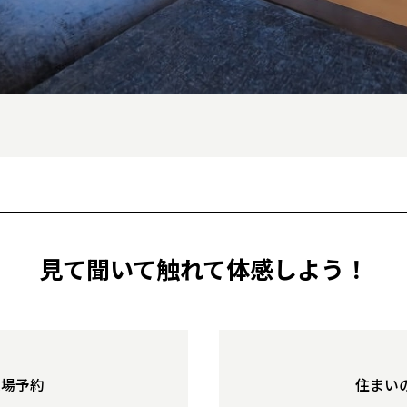
石川県
金沢
所沢
福島
浜松
兵庫県
姫路
香川県
高松
いわき
福岡県
福岡
福井県
福井
福井
茨城
三重
兵庫
香川
福岡
千葉県
千葉
会津
三重県
四日市
分譲マンション
奈良県
奈良
柏
愛媛県
松山
佐賀県
佐賀
栃木
奈良
愛媛
佐賀
茨城県
水戸
熊本県
熊本
※現住所のある都道府県以外の建築予定地の方でも
群馬
滋賀
鳥取
熊本
現住所の有るお近くの展示場又は店舗にお問合せください。
栃木県
宇都宮
大分県
大分
小山
移住の計画の方もご相談対応します。お気軽にご相談ください。
和歌山
島根
大分
宮崎県
宮崎
群馬県
群馬
伊勢崎
広島
宮崎
鹿児島県
鹿児島
見て聞いて触れて体感しよう！
山口
鹿児島
徳島
長崎
高知
沖縄
来場予約
住まい