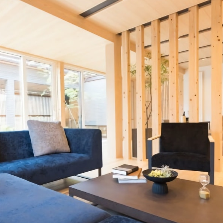
全国の展示場
お近くのイベント
北海道
北海道
札幌
札幌
札幌
東北
東北
小樽
青森県
八戸
道央
青森
甲信越・北陸
甲信越・北陸
道央
苫小牧千歳
青森
小樽
新潟県
新潟
道北
秋田
新潟
関東
関東
秋田県
秋田
長岡
道北
旭川
東京都
世田谷
道南
岩手
山梨
東京
東海
東海
岩手県
盛岡
山梨県
甲府
道南
函館
八王子
北上
室蘭
愛知県
名古屋
道東
山形
長野
神奈川
愛知
近畿
近畿
長野県
長野
神奈川県
横浜
山形県
山形
豊橋
松本
道東
帯広
湘南
大阪府
大阪
釧路
宮城
富山
埼玉
岐阜
大阪
中国・四国
中国・四国
相模
宮城県
仙台
岐阜県
岐阜
富山県
富山
京都府
京都
埼玉県
埼玉
岡山県
岡山
福島県
郡山
福島
石川
千葉
静岡
京都
岡山
九州
九州
静岡県
静岡