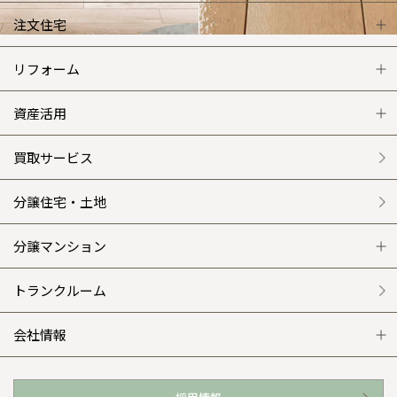
注文住宅
注文住宅 トップ
リフォーム
グレートステージ
リフォーム トップ
資産活用
クレステージ
リフォームメニュー
資産活用 トップ
買取サービス
施工事例
選ばれる理由
賃貸併用住宅のメリット
分譲住宅・土地
平屋の家
リフォームの流れ
安心のサポートシステム
分譲マンション
外観・インテリア集
介護保険利用で快適リフォーム
商品紹介
分譲マンション トップ
トランクルーム
WEB住宅展示場
カタログ請求（無料）
展示場案内
ワザックとは
会社情報
お近くの展示場
高い信頼性
会社情報 トップ