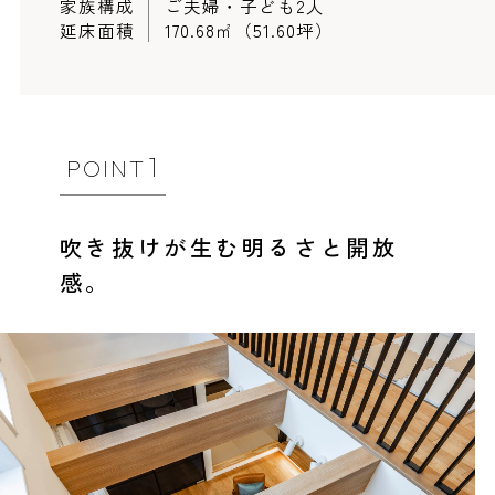
家族構成
ご夫婦・子ども2人
延床面積
170.68㎡（51.60坪）
事業部紹介
IR情報
木材調達指針
1
POINT
グループ会社紹介
吹き抜けが生む明るさと開放
CMギャラリー
感。
採用情報