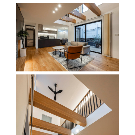
札幌
札幌
札幌
東北
東北
小樽
青森県
八戸
道央
青森
甲信越・北陸
甲信越・北陸
道央
苫小牧千歳
青森
小樽
新潟県
新潟
道北
秋田
新潟
関東
関東
秋田県
秋田
長岡
道北
旭川
東京都
世田谷
道南
岩手
山梨
東京
東海
東海
岩手県
盛岡
山梨県
甲府
道南
函館
八王子
北上
室蘭
愛知県
名古屋
道東
山形
長野
神奈川
愛知
近畿
近畿
長野県
長野
神奈川県
横浜
山形県
山形
豊橋
松本
道東
帯広
湘南
大阪府
大阪
釧路
宮城
富山
埼玉
岐阜
大阪
中国・四国
中国・四国
相模
宮城県
仙台
岐阜県
岐阜
富山県
富山
京都府
京都
埼玉県
埼玉
岡山県
岡山
福島県
郡山
福島
石川
千葉
静岡
京都
岡山
九州
九州
静岡県
静岡
石川県
金沢
所沢
福島
浜松
兵庫県
姫路
香川県
高松
いわき
福岡県
福岡
福井県
福井
福井
茨城
三重
兵庫
香川
福岡
千葉県
千葉
分譲マンション
会津
三重県
四日市
奈良県
奈良
柏
愛媛県
松山
佐賀県
佐賀
栃木
奈良
愛媛
佐賀