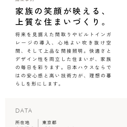
感謝訪問・長期保証
家族の笑顔が映える、
理想の木材「檜」
平屋の家
選ばれる理由
賃貸併用住宅のメリット
分譲住宅・土地
上質な住まいづくり。
直営工事
外観・インテリア集
リフォームの流れ
安心のサポートシステム
分譲マンション
将来を見据えた間取りやビルトインガ
1メーターモジュール
WEB住宅展示場
介護保険利用で快適リフォーム
商品紹介
分譲マンション トップ
トランクルーム
レージの導入、心地よい吹き抜け空
冷暖房標準装備
間、そして上品な間接照明。快適さと
暮らし方提案
展示場案内
ワザックとは
会社情報
デザイン性を両立した住まいが、家族
24時間対応コールセンター
住まいのコラム
の毎日を彩ります。日本ハウスならで
高い信頼性
会社情報 トップ
お問い合わせ
はの安心感と高い技術力が、理想の暮
デザイン賞各種受賞
住まいのお手入れ集
安心の管理体制
ニュースリリース
会員サイト
らしを形にします。
セントラルヒーティング
ギャラリー
代表ごあいさつ
DATA
企業理念
所在地
東京都
会社概要