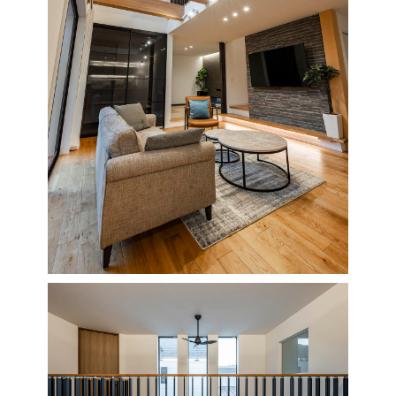
※現住所のある都道府県以外の建築予定地の方でも
現住所の有るお近
茨城県
水戸
熊本県
熊本
くの展示場又は店舗にお問合せください。
移住の計画の方もご相談対
群馬
滋賀
鳥取
熊本
応します。お気軽にご相談ください。
栃木県
宇都宮
大分県
大分
小山
和歌山
島根
大分
宮崎県
宮崎
群馬県
群馬
伊勢崎
広島
宮崎
鹿児島県
鹿児島
山口
鹿児島
徳島
長崎
高知
沖縄