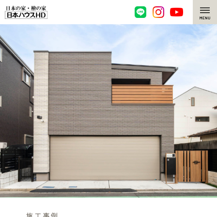
脱炭素・檜の家
環境にやさしい、脱炭素社会の住宅
選ばれる理由
檜・木造住宅
檜の魅力
耐震構造
檜の魅力 トップ
注文住宅
高耐久住宅
檜と日本人
注文住宅 トップ
施工事例
高断熱・高気密の家
1000年を超えて生きる檜
グレートステージ
リフォーム
エネルギー自給自足
知られざる檜の効果・作用
クレステージ
リフォーム トップ
資産活用
ZEH特集
檜の住まいデザイン
施工事例
リフォームメニュー
資産活用 トップ
買取サービス
施工事例