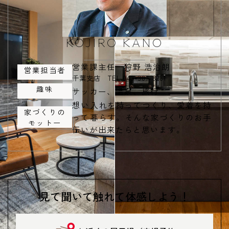
KOJIRO KANO
営業課主任 狩野 浩治朗
営業担当者
千葉支店 TEL.043-307-8281
趣味
サッカー、温泉、旅行
想い入れを持ってつくり、愛着を持
家づくりの
って暮らす。
そんな家づくりのお手
モットー
伝いが出来たらと思います。
見て聞いて触れて体感しよう！