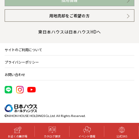
採用情報
イベント情報
安心の管理体制
ニュースリリース
用地売却をご希望の方
カタログ請求（無料）
ギャラリー
代表ごあいさつ
東日本ハウスは日本ハウスHDへ
暮らし方提案
企業理念
サイトのご利用について
住まいのコラム
会社概要
プライバシーポリシー
住まいのお手入れ集
事業部紹介
お問い合わせ
IR情報
電子公告
©NIHON HOUSE HOLDINGS Co.,Ltd. All Rights Reserved.
木材調達指針
グループ会社紹介
お近くの展示場
カタログ請求
イベント情報
公式SNS