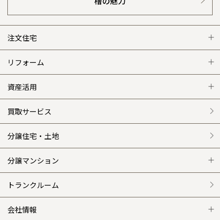
檜の魅力
注文住宅
注文住宅 トップ
リフォーム
グレートステージ
リフォーム トップ
資産活用
クレステージ
リフォームメニュー
資産活用 トップ
買取サービス
施工事例
選ばれる理由
賃貸併用住宅のメリット
分譲住宅・土地
平屋の家
リフォームの流れ
安心のサポートシステム
分譲マンション
外観・インテリア集
介護保険利用で快適リフォーム
商品紹介
分譲マンション トップ
トランクルーム
WEB住宅展示場
カタログ請求（無料）
展示場案内
ワザックとは
会社情報