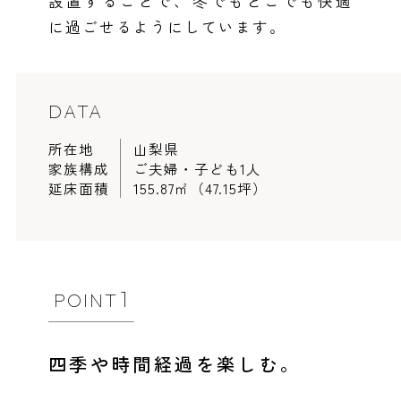
設置することで、冬でもどこでも快適
に過ごせるようにしています。
事業部紹介
IR情報
DATA
木材調達指針
所在地
山梨県
家族構成
ご夫婦・子ども1人
グループ会社紹介
延床面積
155.87㎡（47.15坪）
CMギャラリー
採用情報
1
POINT
四季や時間経過を楽しむ。