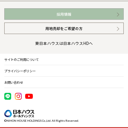
お近くの展示場
高い信頼性
会社情報 トップ
採用情報
イベント情報
安心の管理体制
ニュースリリース
用地売却をご希望の方
カタログ請求（無料）
ギャラリー
代表ごあいさつ
東日本ハウスは日本ハウスHDへ
暮らし方提案
企業理念
サイトのご利用について
住まいのコラム
会社概要
プライバシーポリシー
住まいのお手入れ集
事業部紹介
お問い合わせ
IR情報
電子公告
©NIHON HOUSE HOLDINGS Co.,Ltd. All Rights Reserved.
木材調達指針