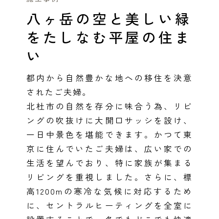
感謝訪問・長期保証
八ヶ岳の空と美しい緑
理想の木材「檜」
平屋の家
選ばれる理由
賃貸併用住宅のメリット
分譲住宅・土地
をたしなむ平屋の住ま
直営工事
外観・インテリア集
リフォームの流れ
安心のサポートシステム
分譲マンション
い
1メーターモジュール
WEB住宅展示場
介護保険利用で快適リフォーム
商品紹介
分譲マンション トップ
トランクルーム
都内から自然豊かな地への移住を決意
冷暖房標準装備
暮らし方提案
展示場案内
ワザックとは
されたご夫婦。
会社情報
北杜市の自然を存分に味合う為、リビ
24時間対応コールセンター
住まいのコラム
高い信頼性
会社情報 トップ
お問い合わせ
ングの吹抜けに大開口サッシを設け、
一日中景色を堪能できます。かつて東
デザイン賞各種受賞
住まいのお手入れ集
安心の管理体制
ニュースリリース
会員サイト
京に住んでいたご夫婦は、広い家での
セントラルヒーティング
生活を望んでおり、特に家族が集まる
ギャラリー
代表ごあいさつ
リビングを重視しました。さらに、標
企業理念
高1200mの寒冷な気候に対応するため
に、セントラルヒーティングを全室に
会社概要