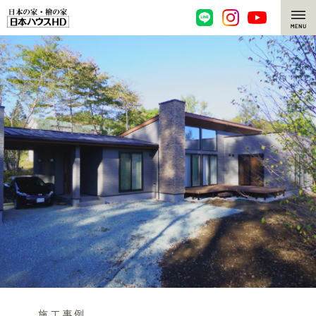
脱炭素・檜の家
環境にやさしい、脱炭素社会の住宅
選ばれる理由
檜・木造住宅
檜の魅力
耐震構造
檜の魅力 トップ
注文住宅
高耐久住宅
檜と日本人
注文住宅 トップ
施工事例
高断熱・高気密の家
1000年を超えて生きる檜
グレートステージ
リフォーム
エネルギー自給自足
知られざる檜の効果・作用
クレステージ
リフォーム トップ
資産活用
ZEH特集
檜の住まいデザイン
施工事例
リフォームメニュー
資産活用 トップ
買取サービス
施工事例