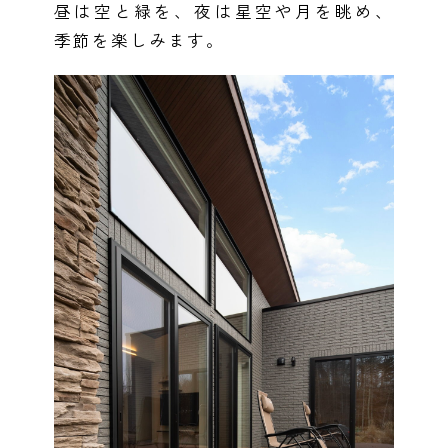
小樽
昼は空と緑を、夜は星空や月を眺め、
青森県
八戸
道央
青森
甲信越・北陸
甲信越・北陸
季節を楽しみます。
道央
苫小牧千歳
青森
小樽
新潟県
新潟
道北
秋田
新潟
関東
関東
秋田県
秋田
長岡
道北
旭川
東京都
世田谷
道南
岩手
山梨
東京
東海
東海
岩手県
盛岡
山梨県
甲府
道南
函館
八王子
北上
室蘭
愛知県
名古屋
道東
山形
長野
神奈川
愛知
近畿
近畿
長野県
長野
神奈川県
横浜
山形県
山形
豊橋
松本
道東
帯広
湘南
大阪府
大阪
釧路
宮城
富山
埼玉
岐阜
大阪
中国・四国
中国・四国
相模
宮城県
仙台
岐阜県
岐阜
富山県
富山
京都府
京都
埼玉県
埼玉
岡山県
岡山
福島県
郡山
福島
石川
千葉
静岡
京都
岡山
九州
九州
静岡県
静岡
石川県
金沢
所沢
福島
浜松
兵庫県
姫路
香川県
高松
いわき
福岡県
福岡
福井県
福井
福井
茨城
三重
兵庫
香川
福岡
千葉県
千葉
分譲マンション
会津
三重県
四日市
奈良県
奈良
柏
愛媛県
松山
佐賀県
佐賀
栃木
奈良
愛媛
佐賀
※現住所のある都道府県以外の建築予定地の方でも
現住所の有るお近
茨城県
水戸
熊本県
熊本
くの展示場又は店舗にお問合せください。
移住の計画の方もご相談対
群馬
滋賀
鳥取
熊本
応します。お気軽にご相談ください。
栃木県
宇都宮