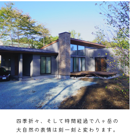
全国の展示場
お近くのイベント
北海道
北海道
四季折々、そして時間経過で八ヶ岳の
札幌
札幌
大自然の表情は刻一刻と変わります。
札幌
東北
東北