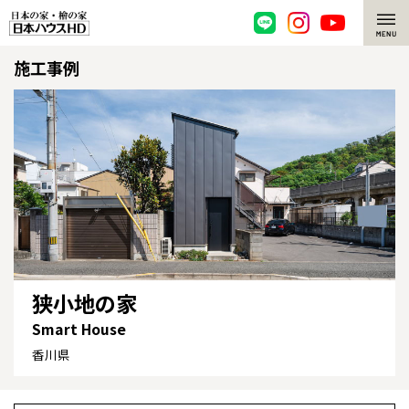
施工事例
脱炭素・檜の家
環境にやさしい、脱炭素社会の住宅
選ばれる理由
檜・木造住宅
檜の魅力
耐震構造
檜の魅力 トップ
注文住宅
高耐久住宅
檜と日本人
注文住宅 トップ
施工事例
高断熱・高気密の家
狭小地の家
1000年を超えて生きる檜
グレートステージ
リフォーム
Smart House
エネルギー自給自足
知られざる檜の効果・作用
クレステージ
リフォーム トップ
資産活用
香川県
ZEH特集
檜の住まいデザイン
施工事例
リフォームメニュー
資産活用 トップ
買取サービス