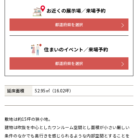
感謝訪問・長期保証
理想の木材「檜」
平屋の家
選ばれる理由
賃貸併用住宅のメリット
お近くの展示場／来場予約
分譲住宅・土地
直営工事
外観・インテリア集
都道府県を選択
リフォームの流れ
安心のサポートシステム
分譲マンション
1メーターモジュール
WEB住宅展示場
介護保険利用で快適リフォーム
商品紹介
分譲マンション トップ
トランクルーム
住まいのイベント／来場予約
冷暖房標準装備
暮らし方提案
展示場案内
ワザックとは
会社情報
都道府県を選択
24時間対応コールセンター
住まいのコラム
高い信頼性
会社情報 トップ
お問い合わせ
デザイン賞各種受賞
住まいのお手入れ集
安心の管理体制
ニュースリリース
会員サイト
延床面積
52.95㎡（16.02坪）
セントラルヒーティング
ギャラリー
代表ごあいさつ
敷地は約15坪の狭小地。
企業理念
建物は吹抜を中心としたワンルーム空間とし面積が小さい厳しい
会社概要
条件のなかでも奥行きを感じられるような内部空間とすることを