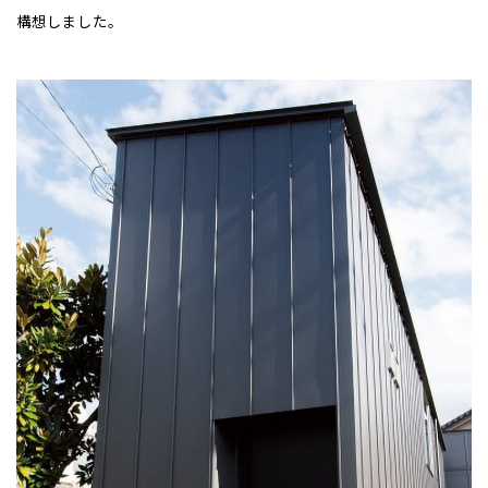
構想しました。
事業部紹介
IR情報
木材調達指針
グループ会社紹介
CMギャラリー
全国の展示場
お近くのイベント
採用情報
北海道
北海道
札幌
札幌
札幌
東北
東北
小樽
青森県
八戸
道央
青森
甲信越・北陸
甲信越・北陸
道央
苫小牧千歳
青森