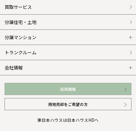
クレステージ
リフォームメニュー
資産活用 トップ
買取サービス
施工事例
選ばれる理由
賃貸併用住宅のメリット
分譲住宅・土地
平屋の家
リフォームの流れ
安心のサポートシステム
分譲マンション
外観・インテリア集
介護保険利用で快適リフォーム
商品紹介
分譲マンション トップ
トランクルーム
WEB住宅展示場
カタログ請求（無料）
展示場案内
ワザックとは
会社情報
お近くの展示場
高い信頼性
会社情報 トップ
採用情報
イベント情報
安心の管理体制
ニュースリリース
用地売却をご希望の方
カタログ請求（無料）
ギャラリー
代表ごあいさつ
東日本ハウスは日本ハウスHDへ
暮らし方提案
企業理念