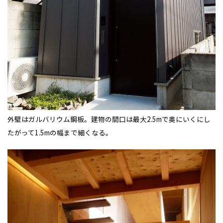
小樽
新潟県
新潟
道北
秋田
新潟
関東
関東
秋田県
秋田
長岡
道北
旭川
東京都
世田谷
道南
岩手
山梨
東京
東海
東海
岩手県
盛岡
山梨県
甲府
道南
函館
八王子
北上
室蘭
愛知県
名古屋
道東
山形
長野
神奈川
愛知
近畿
近畿
長野県
長野
神奈川県
横浜
山形県
山形
豊橋
松本
道東
帯広
湘南
大阪府
大阪
釧路
宮城
富山
埼玉
岐阜
大阪
中国・四国
中国・四国
相模
宮城県
仙台
岐阜県
岐阜
富山県
富山
京都府
京都
埼玉県
埼玉
岡山県
岡山
福島県
郡山
福島
石川
千葉
静岡
京都
岡山
九州
九州
静岡県
静岡
石川県
金沢
外壁はガルバリウム鋼板。建物の間口は最大2.5mで奥にいくにし
所沢
福島
浜松
兵庫県
姫路
たがって1.5mの幅まで細くなる。
香川県
高松
いわき
福岡県
福岡
福井県
福井
福井
茨城
三重
兵庫
香川
福岡
千葉県
千葉
分譲マンション
会津
三重県
四日市
奈良県
奈良
柏
愛媛県
松山
佐賀県
佐賀
栃木
奈良
愛媛
佐賀
※現住所のある都道府県以外の建築予定地の方でも
現住所の有るお近
茨城県
水戸
熊本県
熊本
くの展示場又は店舗にお問合せください。
移住の計画の方もご相談対
群馬
滋賀
鳥取
熊本
応します。お気軽にご相談ください。
栃木県
宇都宮
大分県
大分
小山
和歌山
島根
大分
宮崎県
宮崎