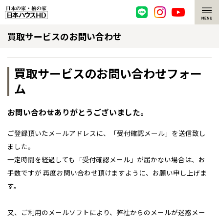
買取サービスのお問い合わせ
脱炭素・檜の家
環境にやさしい、脱炭素社会の住宅
選ばれる理由
買取サービスのお問い合わせフォー
ム
檜・木造住宅
檜の魅力
耐震構造
檜の魅力 トップ
注文住宅
お問い合わせありがとうございました。
ご登録頂いたメールアドレスに、「受付確認メール」を送信致し
高耐久住宅
檜と日本人
注文住宅 トップ
施工事例
全国の展示場
お近くのイベント
ました。
高断熱・高気密の家
一定時間を経過しても「受付確認メール」が届かない場合は、お
1000年を超えて生きる檜
グレートステージ
リフォーム
手数ですが 再度お問い合わせ頂けますように、お願い申し上げま
北海道
北海道
エネルギー自給自足
知られざる檜の効果・作用
クレステージ
リフォーム トップ
資産活用
す。
札幌
札幌
札幌
東北
東北
ZEH特集
檜の住まいデザイン
施工事例
リフォームメニュー
資産活用 トップ
買取サービス
小樽
又、ご利用のメールソフトにより、弊社からのメールが迷惑メー