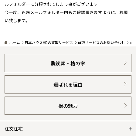
ルフォルダーに分類されてしまう事がございます。
青森県
八戸
道央
青森
甲信越・北陸
甲信越・北陸
感謝訪問・長期保証
道央
苫小牧千歳
理想の木材「檜」
平屋の家
選ばれる理由
賃貸併用住宅のメリット
分譲住宅・土地
青森
今一度、迷惑メールフォルダー内もご確認頂きますように、お願
小樽
新潟県
新潟
い致します。
道北
秋田
新潟
関東
関東
直営工事
秋田県
秋田
外観・インテリア集
リフォームの流れ
安心のサポートシステム
分譲マンション
長岡
道北
旭川
東京都
世田谷
道南
岩手
山梨
東京
東海
東海
岩手県
盛岡
1メーターモジュール
山梨県
甲府
WEB住宅展示場
介護保険利用で快適リフォーム
道南
函館
商品紹介
八王子
分譲マンション トップ
トランクルーム
北上
ホーム
日本ハウスHDの買取サービス
買取サービスのお問い合わせ
買
室蘭
愛知県
名古屋
道東
山形
長野
神奈川
愛知
近畿
近畿
長野県
長野
冷暖房標準装備
神奈川県
横浜
暮らし方提案
山形県
山形
展示場案内
豊橋
ワザックとは
会社情報
松本
道東
帯広
湘南
脱炭素・檜の家
大阪府
大阪
釧路
宮城
富山
埼玉
岐阜
大阪
中国・四国
中国・四国
相模
宮城県
仙台
24時間対応コールセンター
岐阜県
岐阜
住まいのコラム
富山県
富山
高い信頼性
会社情報 トップ
お問い合わせ
京都府
京都
埼玉県
埼玉
岡山県
岡山
福島県
郡山
福島
石川
千葉
静岡
京都
岡山
九州
九州
静岡県
静岡
石川県
金沢
デザイン賞各種受賞
選ばれる理由
住まいのお手入れ集
所沢
安心の管理体制
福島
ニュースリリース
会員サイト
浜松
兵庫県
姫路
香川県
高松
いわき
福岡県
福岡
福井県
福井
福井
茨城
三重
兵庫
香川
福岡
千葉県
千葉
セントラルヒーティング
分譲マンション
会津
三重県
四日市
ギャラリー
代表ごあいさつ
奈良県
奈良
柏
檜の魅力
愛媛県
松山
佐賀県
佐賀
栃木
奈良
愛媛
佐賀
※現住所のある都道府県以外の建築予定地の方でも
現住所の有るお近
茨城県
水戸
企業理念
熊本県
熊本
くの展示場又は店舗にお問合せください。
移住の計画の方もご相談対
群馬
滋賀
鳥取
熊本
注文住宅
応します。お気軽にご相談ください。
栃木県
宇都宮
会社概要
大分県
大分