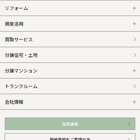
小山
和歌山
島根
大分
注文住宅 トップ
リフォーム
宮崎県
宮崎
事業部紹介
群馬県
群馬
伊勢崎
広島
宮崎
グレートステージ
リフォーム トップ
資産活用
鹿児島県
鹿児島
IR情報
山口
鹿児島
クレステージ
リフォームメニュー
資産活用 トップ
買取サービス
木材調達指針
徳島
長崎
施工事例
選ばれる理由
賃貸併用住宅のメリット
分譲住宅・土地
グループ会社紹介
高知
沖縄
平屋の家
リフォームの流れ
安心のサポートシステム
分譲マンション
CMギャラリー
外観・インテリア集
介護保険利用で快適リフォーム
商品紹介
分譲マンション トップ
トランクルーム
採用情報
WEB住宅展示場
カタログ請求（無料）
展示場案内
ワザックとは
会社情報
お近くの展示場
高い信頼性
会社情報 トップ
採用情報
イベント情報
安心の管理体制
ニュースリリース
用地売却をご希望の方