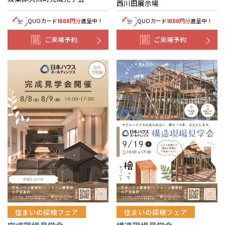
西川田展示場
QUOカード
円分
進呈中！
QUOカード
円分
進呈中！
1000
1000
ご来場予約
ご来場予約
住まいの探検フェア
住まいの探検フェア