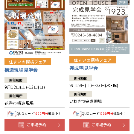
住まいの探検フェア
住まいの探検フェア
完成宅見学会
構造現場見学会
開催期間
開催期間
9月19日(土)～23日(水・祝)
9月12日(土)・13日(日)
開催場所
開催場所
いわき市完成現場
花巻市構造現場
QUOカード
円分
進呈中！
QUOカード
円分
進呈中！
1000
1000
ご来場予約
ご来場予約