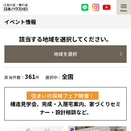
イベント情報
脱炭素・檜の家
環境にやさしい、脱炭素社会の住宅
選ばれる理由
該当する地域を選択してください。
檜・木造住宅
檜の魅力
地域を選択
耐震構造
檜の魅力 トップ
注文住宅
361
全国
該当件数：
件
選択中：
高耐久住宅
檜と日本人
注文住宅 トップ
施工事例
住まいの探検フェア開催！
高断熱・高気密の家
1000年を超えて生きる檜
グレートステージ
リフォーム
構造見学会、完成・入居宅案内、家づくりセミ
エネルギー自給自足
知られざる檜の効果・作用
クレステージ
リフォーム トップ
資産活用
ナー・設計相談など。
ZEH特集
檜の住まいデザイン
施工事例
リフォームメニュー
資産活用 トップ
買取サービス