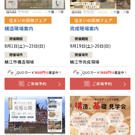
住まいの探検フェア
住まいの探検フェア
構造現場案内
完成現場案内
開催期間
開催期間
8月1日(土)～23日(日)
9月19日(土)・20日(日)
開催場所
開催場所
鯖江市構造現場
鯖江市完成現場
QUOカード
円分
進呈中！
QUOカード
円分
進呈中！
1000
1000
ご来場予約
ご来場予約