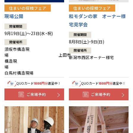
住まいの探検フェア
住まいの探検フェア
現場公開
和モダンの家 オーナー様
宅見学会
開催期間
9月19日(土)～23日(水・祝)
開催期間
8月8日(土)・9日(日)
開催場所
須坂市構造現
開催場所
場 上田市
新潟市西区オーナー様宅
構造現
場
白馬村構造現場
QUOカード
円分
進呈中！
QUOカード
円分
進呈中！
1000
1000
ご来場予約
ご来場予約