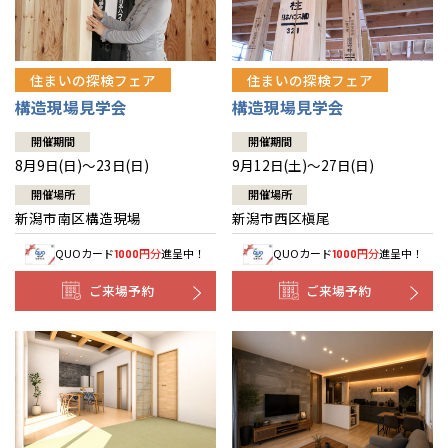
住まいの探検フェア
住まいの探検フェア
構造現場見学会
構造現場見学会
開催期間
開催期間
8月9日(日)～23日(日)
9月12日(土)～27日(日)
開催場所
開催場所
新潟市南区構造現場
新潟市西区槇尾
QUOカード
円分
進呈中！
QUOカード
円分
進呈中！
1000
1000
ご来場予約
ご来場予約