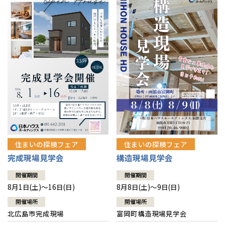
感謝訪問・長期保証
理想の木材「檜」
平屋の家
選ばれる理由
賃貸併用住宅のメリット
分譲住宅・土地
直営工事
外観・インテリア集
リフォームの流れ
安心のサポートシステム
分譲マンション
1メーターモジュール
WEB住宅展示場
介護保険利用で快適リフォーム
商品紹介
分譲マンション トップ
トランクルーム
冷暖房標準装備
暮らし方提案
展示場案内
ワザックとは
会社情報
24時間対応コールセンター
住まいのコラム
高い信頼性
会社情報 トップ
お問い合わせ
デザイン賞各種受賞
住まいのお手入れ集
安心の管理体制
住まいの探検フェア
住まいの探検フェア
ニュースリリース
会員サイト
完成現場見学会
構造現場見学会
セントラルヒーティング
ギャラリー
代表ごあいさつ
開催期間
開催期間
8月1日(土)～16日(日)
8月8日(土)～9日(日)
企業理念
開催場所
開催場所
北広島市完成現場
富岡町構造現場見学会
会社概要