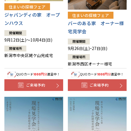
住まいの探検フェア
ジャパンディの家 オープ
住まいの探検フェア
ンハウス
バーのある家 オーナー様
宅見学会
開催期間
9月12日(土)～10月4日(日)
開催期間
9月26日(土)・27日(日)
開催場所
新潟市中央区姥ケ山完成宅
開催場所
新潟市西区オーナー様宅
QUOカード
円分
進呈中！
QUOカード
円分
進呈中！
1000
1000
ご来場予約
ご来場予約