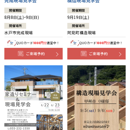
完成現場見学会
構造現場見学会
開催期間
開催期間
8月8日(土)・9日(日)
9月19日(土)
開催場所
開催場所
水戸市完成現場
阿見町構造現場
QUOカード
円分
進呈中！
QUOカード
円分
進呈中！
1000
1000
ご来場予約
ご来場予約