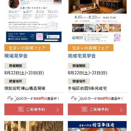
北海道
北海道
札幌
札幌
札幌
東北
東北
小樽
青森県
八戸
道央
青森
甲信越・北陸
甲信越・北陸
道央
苫小牧千歳
青森
小樽
新潟県
新潟
住まいの探検フェア
住まいの探検フェア
道北
秋田
新潟
関東
関東
秋田県
秋田
長岡
道北
旭川
現場見学会
完成宅見学会
東京都
世田谷
道南
岩手
山梨
東京
東海
東海
岩手県
盛岡
山梨県
甲府
開催期間
開催期間
道南
函館
八王子
北上
8月22日(土)・23日(日)
8月22日(土)・23日(日)
室蘭
愛知県
名古屋
道東
山形
長野
神奈川
愛知
近畿
近畿
長野県
長野
神奈川県
横浜
山形県
山形
開催場所
開催場所
豊橋
松本
道東
帯広
湘南
倶知安町樺山構造現場
手稲区前田9条完成宅
大阪府
大阪
釧路
宮城
富山
埼玉
岐阜
大阪
中国・四国
中国・四国
相模
宮城県
仙台
岐阜県
岐阜
富山県
富山
QUOカード
円分
進呈中！
QUOカード
円分
進呈中！
1000
1000
京都府
京都
埼玉県
埼玉
岡山県
岡山
福島県
郡山
福島
石川
千葉
静岡
京都
岡山
九州
九州
静岡県
静岡
石川県
金沢
ご来場予約
ご来場予約
所沢
福島
浜松
兵庫県
姫路
香川県
高松
いわき
福岡県
福岡
福井県
福井
福井
茨城
三重
兵庫
香川
福岡
千葉県
千葉
分譲マンション
会津
三重県
四日市
奈良県
奈良
柏
愛媛県
松山