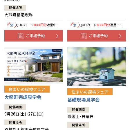
開催場所
大熊町構造現場
QUOカード
円分
進呈中！
QUOカード
円分
進呈中！
1000
1000
ご来場予約
ご来場予約
住まいの探検フェア
住まいの探検フェア
大熊町完成見学会
基礎現場見学会
開催期間
開催期間
9月26日(土)・27日(日)
毎週土・日曜日
開催場所
開催場所
双葉郡大熊町完成見学会