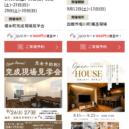
開催期間
(土)・23日(日)・
9月12日(土)・13日(日)
29日(土)・30日(日)
開催場所
開催場所
函館市堀川町構造現場
榎本町完成現場見学会
QUOカード
円分
進呈中！
QUOカード
円分
進呈中！
1000
1000
ご来場予約
ご来場予約