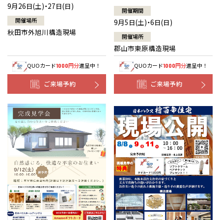
9月26日(土)・27日(日)
開催期間
開催場所
9月5日(土)・6日(日)
秋田市外旭川構造現場
開催場所
郡山市東原構造現場
QUOカード
円分
進呈中！
QUOカード
円分
進呈中！
1000
1000
ご来場予約
ご来場予約