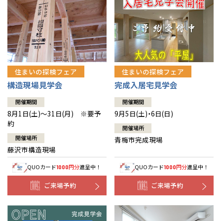
住まいの探検フェア
住まいの探検フェア
構造現場見学会
完成入居宅見学会
開催期間
開催期間
8月1日(土)～31日(月) ※要予
9月5日(土)・6日(日)
約
開催場所
開催場所
青梅市完成現場
藤沢市構造現場
QUOカード
円分
進呈中！
QUOカード
円分
進呈中！
1000
1000
ご来場予約
ご来場予約