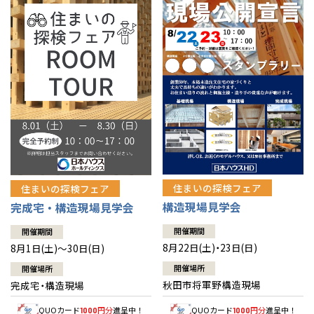
佐賀県
佐賀
栃木
奈良
愛媛
佐賀
※現住所のある都道府県以外の建築予定地の方でも
現住所の有るお近
茨城県
水戸
熊本県
熊本
くの展示場又は店舗にお問合せください。
移住の計画の方もご相談対
群馬
滋賀
鳥取
熊本
応します。お気軽にご相談ください。
栃木県
宇都宮
大分県
大分
小山
和歌山
島根
大分
宮崎県
宮崎
群馬県
群馬
伊勢崎
広島
宮崎
鹿児島県
鹿児島
山口
鹿児島
徳島
長崎
住まいの探検フェア
住まいの探検フェア
構造現場見学会
完成宅・構造現場見学会
高知
沖縄
開催期間
開催期間
8月22日(土)・23日(日)
8月1日(土)～30日(日)
開催場所
開催場所
秋田市将軍野構造現場
完成宅・構造現場
QUOカード
円分
進呈中！
QUOカード
円分
進呈中！
1000
1000