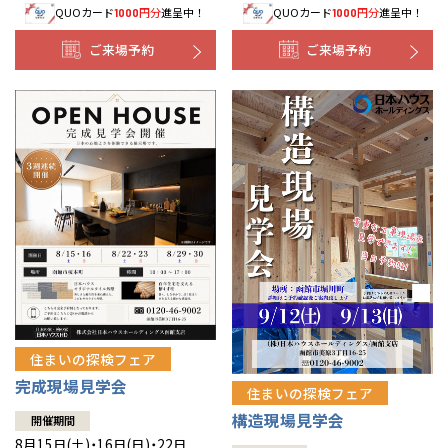
QUOカード
円分
進呈中！
QUOカード
円分
進呈中！
1000
1000
事業部紹介
ご来場予約
ご来場予約
IR情報
木材調達指針
グループ会社紹介
CMギャラリー
採用情報
住まいの探検フェア
完成現場見学会
住まいの探検フェア
構造現場見学会
開催期間
8月15日(土)・16日(日)・22日