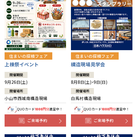
住まいの探検フェア
住まいの探検フェア
上棟祭イベント
構造現場見学会
開催期間
開催期間
9月26日(土)
8月8日(土)・9日(日)
開催場所
開催場所
小山市西城南構造現場
白馬村構造現場
QUOカード
円分
進呈中！
QUOカード
円分
進呈中！
1000
1000
ご来場予約
ご来場予約