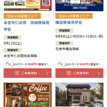
住まいの探検フェア
住まいの探検フェア
構造現場見学会
本宮市仁井田 完成現場見
学会
開催期間
8月8日(土)・9日(日)・11日(火・祝)
開催期間
9月12日(土)
開催場所
花巻市構造現場
開催場所
本宮市仁井田完成現場
QUOカード
円分
進呈中！
QUOカード
円分
進呈中！
1000
1000
ご来場予約
ご来場予約