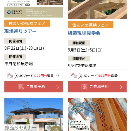
住まいの探検フェア
住まいの探検フェア
現場巡りツアー
構造現場見学会
開催期間
開催期間
8月22日(土)・23日(日)
9月5日(土)・6日(日)
開催場所
開催場所
甲府昭和展示場
甲州市建築現場
QUOカード
円分
進呈中！
QUOカード
円分
進呈中！
1000
1000
ご来場予約
ご来場予約