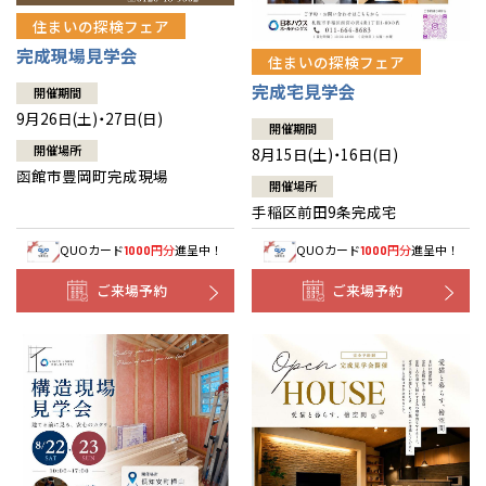
住まいの探検フェア
完成現場見学会
住まいの探検フェア
完成宅見学会
開催期間
9月26日(土)・27日(日)
開催期間
開催場所
8月15日(土)・16日(日)
函館市豊岡町完成現場
開催場所
手稲区前田9条完成宅
QUOカード
円分
進呈中！
QUOカード
円分
進呈中！
1000
1000
ご来場予約
ご来場予約
全国の展示場
お近くのイベント