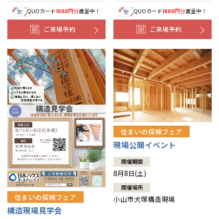
QUOカード
円分
進呈中！
QUOカード
円分
進呈中！
1000
1000
ご来場予約
ご来場予約
住まいの探検フェア
現場公開イベント
開催期間
8月8日(土)
開催場所
住まいの探検フェア
小山市犬塚構造現場
構造現場見学会