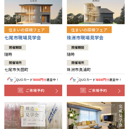
住まいの探検フェア
住まいの探検フェア
七尾市現場見学会
珠洲市現場見学会
開催期間
開催期間
随時
随時
開催場所
開催場所
七尾市矢田町
珠洲市真浦町
QUOカード
円分
進呈中！
QUOカード
円分
進呈中！
1000
1000
ご来場予約
ご来場予約