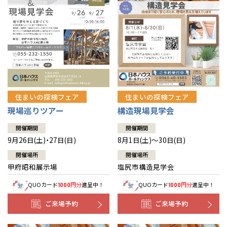
住まいの探検フェア
住まいの探検フェア
構造現場見学会
現場巡りツアー
開催期間
開催期間
8月1日(土)～30日(日)
9月26日(土)・27日(日)
開催場所
開催場所
塩尻市構造見学会
甲府昭和展示場
QUOカード
円分
進呈中！
QUOカード
円分
進呈中！
1000
1000
ご来場予約
ご来場予約