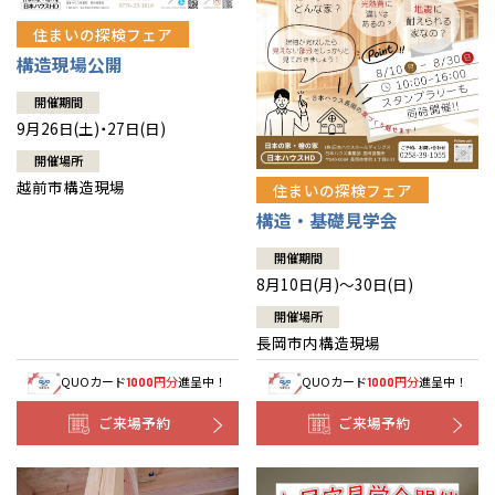
住まいの探検フェア
構造現場公開
開催期間
9月26日(土)・27日(日)
開催場所
越前市構造現場
住まいの探検フェア
構造・基礎見学会
開催期間
8月10日(月)～30日(日)
開催場所
長岡市内構造現場
QUOカード
円分
進呈中！
QUOカード
円分
進呈中！
1000
1000
ご来場予約
ご来場予約