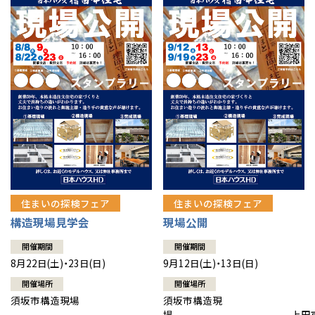
住まいの探検フェア
住まいの探検フェア
構造現場見学会
現場公開
開催期間
開催期間
8月22日(土)・23日(日)
9月12日(土)・13日(日)
開催場所
開催場所
須坂市構造現場
須坂市構造現
場 上田