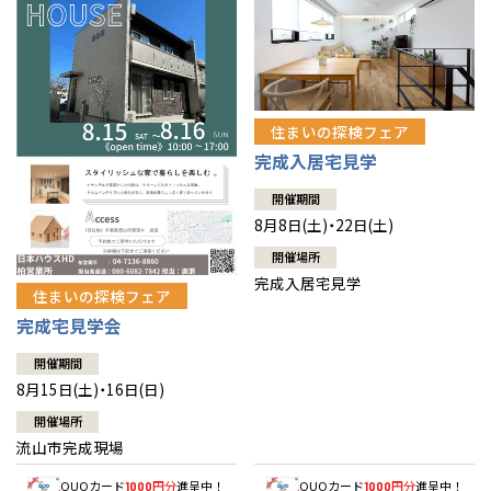
住まいの探検フェア
完成入居宅見学
開催期間
8月8日(土)・22日(土)
開催場所
完成入居宅見学
住まいの探検フェア
完成宅見学会
開催期間
8月15日(土)・16日(日)
開催場所
流山市完成現場
QUOカード
円分
進呈中！
QUOカード
円分
進呈中！
1000
1000