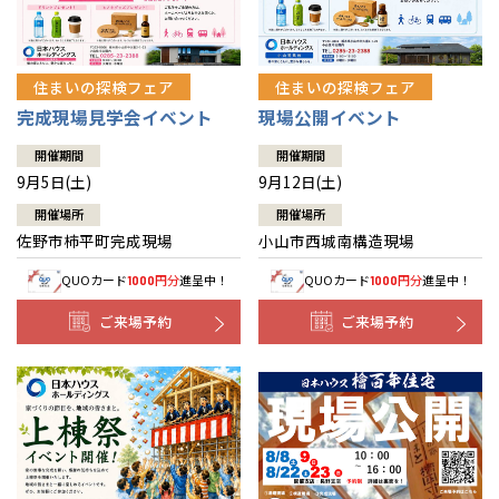
住まいの探検フェア
住まいの探検フェア
完成現場見学会イベント
現場公開イベント
開催期間
開催期間
9月5日(土)
9月12日(土)
開催場所
開催場所
佐野市柿平町完成現場
小山市西城南構造現場
QUOカード
円分
進呈中！
QUOカード
円分
進呈中！
1000
1000
ご来場予約
ご来場予約