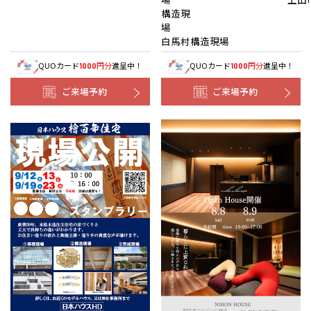
構造現
白馬村構造現場
QUOカード
円分
進呈中！
QUOカード
円分
進呈中！
1000
1000
ご来場予約
ご来場予約