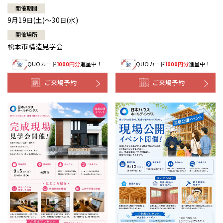
開催期間
9月19日(土)～30日(水)
開催場所
松本市構造見学会
QUOカード
円分
進呈中！
QUOカード
円分
進呈中！
1000
1000
ご来場予約
ご来場予約