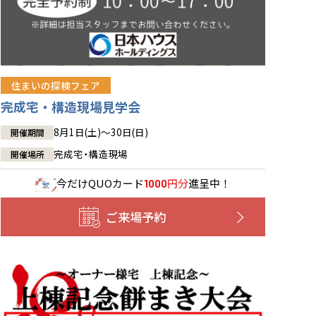
住まいの探検フェア
完成宅・構造現場見学会
8月1日(土)～30日(日)
開催期間
完成宅・構造現場
開催場所
今だけ
QUOカード
円分
進呈中！
1000
ご来場予約