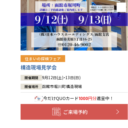
住まいの探検フェア
構造現場見学会
9月12日(土)・13日(日)
開催期間
函館市堀川町構造現場
開催場所
今だけ
QUOカード
円分
進呈中！
1000
ご来場予約