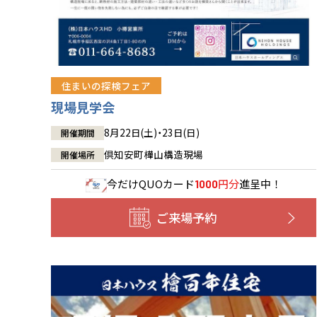
住まいの探検フェア
現場見学会
8月22日(土)・23日(日)
開催期間
倶知安町樺山構造現場
開催場所
今だけ
QUOカード
円分
進呈中！
1000
ご来場予約