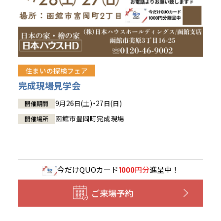
住まいの探検フェア
完成現場見学会
9月26日(土)・27日(日)
開催期間
函館市豊岡町完成現場
開催場所
今だけ
QUOカード
円分
進呈中！
1000
ご来場予約