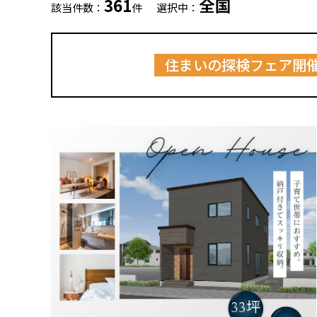
361
全国
該当件数：
件
選択中：
住まいの探検フェア開