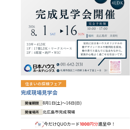
住まいの探検フェア
完成現場見学会
8月1日(土)～16日(日)
開催期間
北広島市完成現場
開催場所
今だけ
QUOカード
円分
進呈中！
1000