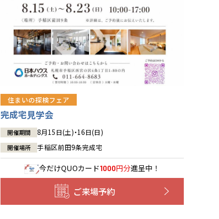
住まいの探検フェア
完成宅見学会
8月15日(土)・16日(日)
開催期間
手稲区前田9条完成宅
開催場所
今だけ
QUOカード
円分
進呈中！
1000
ご来場予約