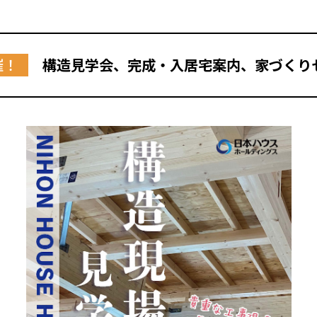
催！
構造見学会、完成・入居宅案内、家づくり
全国の展示場
お近くのイベント
北海道
北海道
札幌
札幌
札幌
東北
東北
小樽