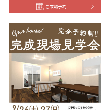
和歌山
島根
大分
ご来場予約
宮崎県
宮崎
群馬県
群馬
伊勢崎
広島
宮崎
鹿児島県
鹿児島
山口
鹿児島
徳島
長崎
高知
沖縄