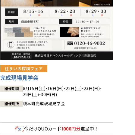
住まいの探検フェア
完成現場見学会
8月15日(土)・16日(日)・22日(土)・23日(日)・
開催期間
29日(土)・30日(日)
榎本町完成現場見学会
開催場所
今だけ
QUOカード
円分
進呈中！
1000