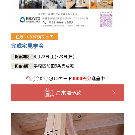
住まいの探検フェア
完成宅見学会
8月22日(土)・23日(日)
開催期間
手稲区前田9条完成宅
開催場所
今だけ
QUOカード
円分
進呈中！
1000
ご来場予約