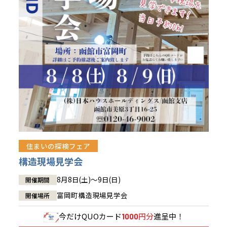
青森県
八戸
道央
青森
甲信越・北陸
甲信越・北陸
道央
苫小牧千歳
青森
小樽
新潟県
新潟
道北
秋田
新潟
関東
関東
秋田県
秋田
長岡
道北
旭川
東京都
世田谷
道南
岩手
山梨
東京
東海
東海
岩手県
盛岡
山梨県
甲府
道南
函館
八王子
北上
室蘭
愛知県
名古屋
道東
山形
長野
神奈川
愛知
近畿
近畿
長野県
長野
神奈川県
横浜
山形県
山形
豊橋
松本
道東
帯広
湘南
大阪府
大阪
釧路
宮城
富山
埼玉
岐阜
大阪
中国・四国
中国・四国
相模
宮城県
仙台
岐阜県
岐阜
富山県
富山
京都府
京都
埼玉県
埼玉
岡山県
岡山
福島県
郡山
福島
石川
千葉
静岡
京都
岡山
九州
九州
静岡県
静岡
石川県
金沢
所沢
福島
浜松
住まいの探検フェア
兵庫県
姫路
香川県
高松
いわき
福岡県
福岡
福井県
福井
福井
茨城
三重
兵庫
香川
福岡
構造現場見学会
千葉県
千葉
会津
三重県
四日市
分譲マンション
奈良県
奈良
柏
愛媛県
松山
佐賀県
佐賀
8月8日(土)～9日(日)
開催期間
栃木
奈良
愛媛
佐賀
茨城県
水戸
富岡町構造現場見学会
開催場所
熊本県
熊本
※現住所のある都道府県以外の建築予定地の方でも
群馬
滋賀
鳥取
熊本
現住所の有るお近くの展示場又は店舗にお問合せください。
栃木県
宇都宮
今だけ
QUOカード
円分
進呈中！
1000
大分県
大分
小山
移住の計画の方もご相談対応します。お気軽にご相談ください。