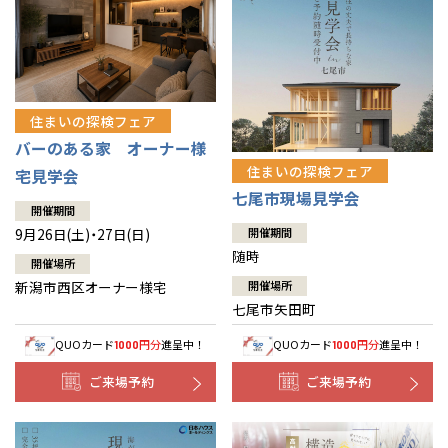
住まいの探検フェア
バーのある家 オーナー様
住まいの探検フェア
宅見学会
七尾市現場見学会
開催期間
9月26日(土)・27日(日)
開催期間
随時
開催場所
新潟市西区オーナー様宅
開催場所
七尾市矢田町
QUOカード
円分
進呈中！
QUOカード
円分
進呈中！
1000
1000
ご来場予約
ご来場予約