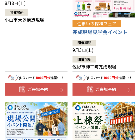
8月8日(土)
開催場所
小山市犬塚構造現場
住まいの探検フェア
完成現場見学会イベント
開催期間
9月5日(土)
開催場所
佐野市柿平町完成現場
QUOカード
円分
進呈中！
QUOカード
円分
進呈中！
1000
1000
ご来場予約
ご来場予約