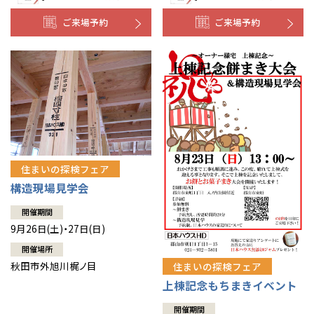
ご来場予約
ご来場予約
住まいの探検フェア
構造現場見学会
開催期間
9月26日(土)・27日(日)
開催場所
秋田市外旭川梶ノ目
住まいの探検フェア
上棟記念もちまきイベント
開催期間