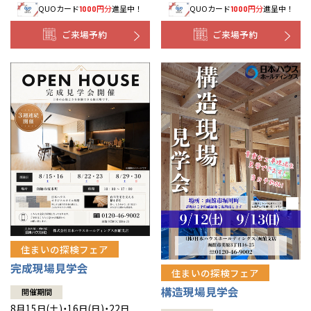
QUOカード
円分
進呈中！
QUOカード
円分
進呈中！
1000
1000
事業部紹介
ご来場予約
ご来場予約
IR情報
木材調達指針
グループ会社紹介
CMギャラリー
採用情報
住まいの探検フェア
完成現場見学会
住まいの探検フェア
構造現場見学会
開催期間
8月15日(土)・16日(日)・22日