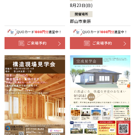
8月23日(日)
開催場所
郡山市東原
QUOカード
円分
進呈中！
QUOカード
円分
進呈中！
1000
1000
ご来場予約
ご来場予約