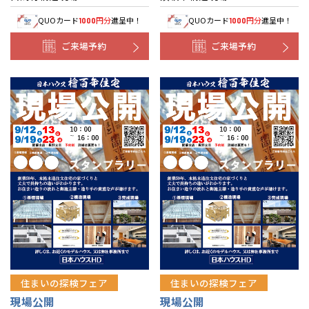
QUOカード
円分
進呈中！
QUOカード
円分
進呈中！
1000
1000
ご来場予約
ご来場予約
住まいの探検フェア
住まいの探検フェア
現場公開
現場公開