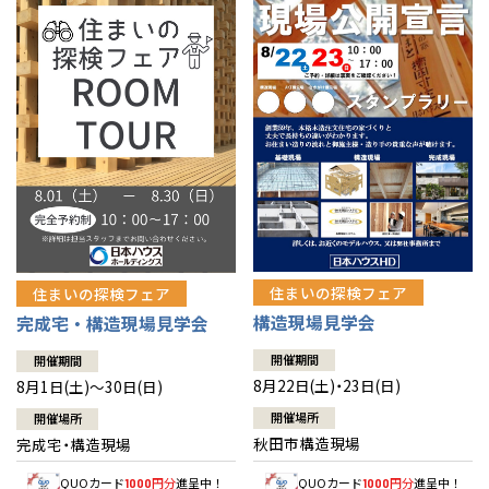
佐賀県
佐賀
栃木
奈良
愛媛
佐賀
※現住所のある都道府県以外の建築予定地の方でも
現住所の有るお近
茨城県
水戸
熊本県
熊本
くの展示場又は店舗にお問合せください。
移住の計画の方もご相談対
群馬
滋賀
鳥取
熊本
応します。お気軽にご相談ください。
栃木県
宇都宮
大分県
大分
小山
和歌山
島根
大分
宮崎県
宮崎
群馬県
群馬
伊勢崎
広島
宮崎
鹿児島県
鹿児島
山口
鹿児島
徳島
長崎
住まいの探検フェア
住まいの探検フェア
構造現場見学会
完成宅・構造現場見学会
高知
沖縄
開催期間
開催期間
8月22日(土)・23日(日)
8月1日(土)～30日(日)
開催場所
開催場所
秋田市構造現場
完成宅・構造現場
QUOカード
円分
進呈中！
QUOカード
円分
進呈中！
1000
1000