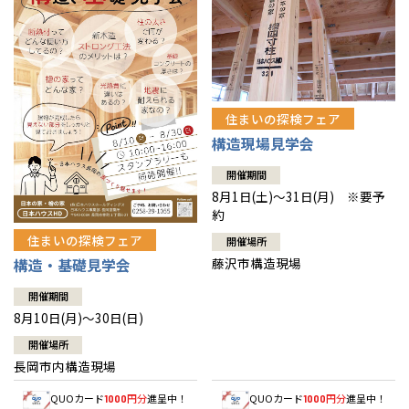
住まいの探検フェア
構造現場見学会
開催期間
8月1日(土)～31日(月) ※要予
約
住まいの探検フェア
開催場所
藤沢市構造現場
構造・基礎見学会
開催期間
8月10日(月)～30日(日)
開催場所
長岡市内構造現場
QUOカード
円分
進呈中！
QUOカード
円分
進呈中！
1000
1000