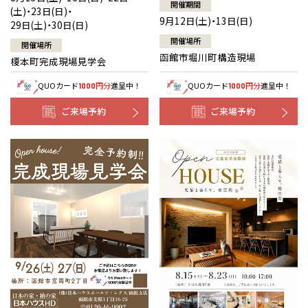
開催期間
(土)・23日(日)・
9月12日(土)・13日(日)
29日(土)・30日(日)
開催場所
開催場所
函館市堀川町構造現場
榎本町完成現場見学会
QUOカード
円分
進呈中！
QUOカード
円分
進呈中！
1000
1000
ご来場予約
ご来場予約