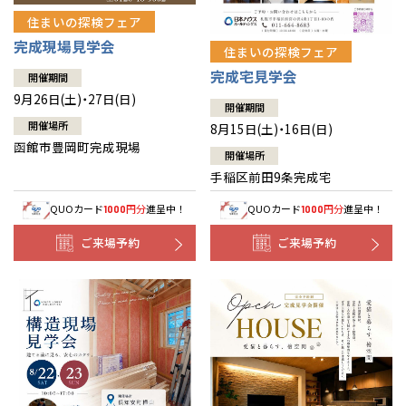
住まいの探検フェア
完成現場見学会
住まいの探検フェア
完成宅見学会
開催期間
9月26日(土)・27日(日)
開催期間
開催場所
8月15日(土)・16日(日)
函館市豊岡町完成現場
開催場所
手稲区前田9条完成宅
QUOカード
円分
進呈中！
QUOカード
円分
進呈中！
1000
1000
ご来場予約
ご来場予約
全国の展示場
お近くのイベント