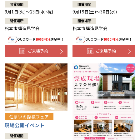
開催期間
開催期間
9月1日(火)～23日(水・祝)
9月19日(土)～30日(水)
開催場所
開催場所
松本市構造見学会
松本市構造見学会
QUOカード
円分
進呈中！
QUOカード
円分
進呈中！
1000
1000
ご来場予約
ご来場予約
住まいの探検フェア
現場公開イベント
開催期間