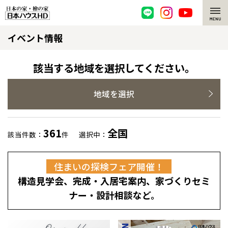
イベント情報
脱炭素・檜の家
環境にやさしい、脱炭素社会の住宅
選ばれる理由
該当する地域を選択してください。
檜・木造住宅
檜の魅力
地域を選択
耐震構造
檜の魅力 トップ
注文住宅
361
全国
該当件数：
件
選択中：
高耐久住宅
檜と日本人
注文住宅 トップ
施工事例
住まいの探検フェア開催！
高断熱・高気密の家
1000年を超えて生きる檜
グレートステージ
リフォーム
構造見学会、完成・入居宅案内、家づくりセミ
エネルギー自給自足
知られざる檜の効果・作用
クレステージ
リフォーム トップ
資産活用
ナー・設計相談など。
ZEH特集
檜の住まいデザイン
施工事例
リフォームメニュー
資産活用 トップ
買取サービス