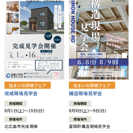
感謝訪問・長期保証
理想の木材「檜」
平屋の家
選ばれる理由
賃貸併用住宅のメリット
分譲住宅・土地
直営工事
外観・インテリア集
リフォームの流れ
安心のサポートシステム
分譲マンション
1メーターモジュール
WEB住宅展示場
介護保険利用で快適リフォーム
商品紹介
分譲マンション トップ
トランクルーム
冷暖房標準装備
暮らし方提案
展示場案内
ワザックとは
会社情報
24時間対応コールセンター
住まいのコラム
高い信頼性
会社情報 トップ
お問い合わせ
デザイン賞各種受賞
住まいのお手入れ集
安心の管理体制
住まいの探検フェア
住まいの探検フェア
ニュースリリース
会員サイト
完成現場見学会
構造現場見学会
セントラルヒーティング
ギャラリー
代表ごあいさつ
開催期間
開催期間
8月1日(土)～16日(日)
8月8日(土)～9日(日)
企業理念
開催場所
開催場所
北広島市完成現場
富岡町構造現場見学会
会社概要