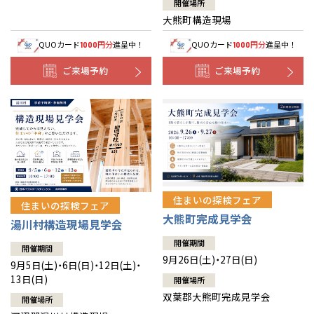
開催場所
大熊町構造現場
QUOカード
円分
進呈中！
QUOカード
円分
進呈中！
1000
1000
ご来場予約
ご来場予約
住まいの探検フェア
住まいの探検フェア
大熊町完成見学会
湯川村構造現場見学会
開催期間
開催期間
9月26日(土)・27日(日)
9月5日(土)・6日(日)・12日(土)・
13日(日)
開催場所
双葉郡大熊町完成見学会
開催場所