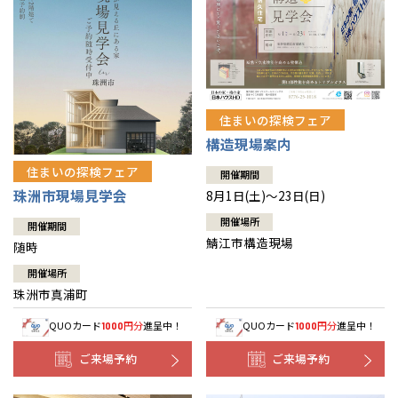
住まいの探検フェア
構造現場案内
住まいの探検フェア
開催期間
珠洲市現場見学会
8月1日(土)～23日(日)
開催場所
開催期間
鯖江市構造現場
随時
開催場所
珠洲市真浦町
QUOカード
円分
進呈中！
QUOカード
円分
進呈中！
1000
1000
ご来場予約
ご来場予約