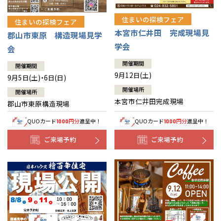
住まいの探検フェア
住まいの探検フェア
本宮市仁井田 完成現場見
郡山市東原 構造現場見学
学会
会
開催期間
開催期間
9月12日(土)
9月5日(土)・6日(日)
開催場所
開催場所
本宮市仁井田完成現場
郡山市東原構造現場
QUOカード
円分
進呈中！
QUOカード
円分
進呈中！
1000
1000
ご来場予約
ご来場予約