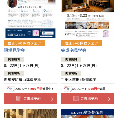
北海道
北海道
札幌
札幌
札幌
東北
東北
小樽
青森県
八戸
道央
青森
甲信越・北陸
甲信越・北陸
道央
苫小牧千歳
青森
小樽
新潟県
新潟
住まいの探検フェア
住まいの探検フェア
道北
秋田
新潟
関東
関東
秋田県
秋田
長岡
道北
旭川
現場見学会
完成宅見学会
東京都
世田谷
道南
岩手
山梨
東京
東海
東海
岩手県
盛岡
山梨県
甲府
開催期間
開催期間
道南
函館
八王子
北上
8月22日(土)・23日(日)
8月22日(土)・23日(日)
室蘭
愛知県
名古屋
道東
山形
長野
神奈川
愛知
近畿
近畿
長野県
長野
神奈川県
横浜
山形県
山形
開催場所
開催場所
豊橋
松本
道東
帯広
湘南
倶知安町樺山構造現場
手稲区前田9条完成宅
大阪府
大阪
釧路
宮城
富山
埼玉
岐阜
大阪
中国・四国
中国・四国
相模
宮城県
仙台
岐阜県
岐阜
富山県
富山
QUOカード
円分
進呈中！
QUOカード
円分
進呈中！
1000
1000
京都府
京都
埼玉県
埼玉
岡山県
岡山
福島県
郡山
福島
石川
千葉
静岡
京都
岡山
九州
九州
静岡県
静岡
石川県
金沢
ご来場予約
ご来場予約
所沢
福島
浜松
兵庫県
姫路
香川県
高松
いわき
福岡県
福岡
福井県
福井
福井
茨城
三重
兵庫
香川
福岡
千葉県
千葉
分譲マンション
会津
三重県
四日市
奈良県
奈良
柏
愛媛県
松山