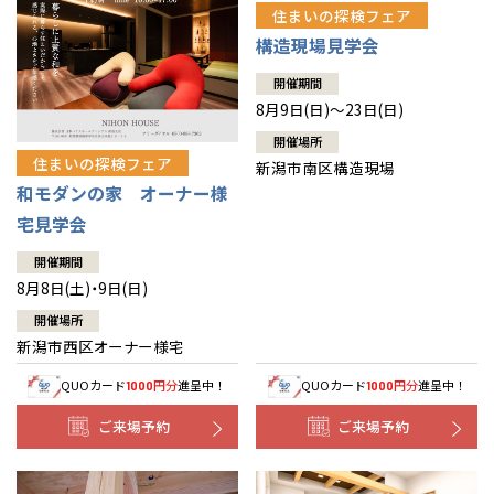
住まいの探検フェア
構造現場見学会
開催期間
8月9日(日)～23日(日)
開催場所
住まいの探検フェア
新潟市南区構造現場
和モダンの家 オーナー様
宅見学会
開催期間
8月8日(土)・9日(日)
開催場所
新潟市西区オーナー様宅
QUOカード
円分
進呈中！
QUOカード
円分
進呈中！
1000
1000
ご来場予約
ご来場予約