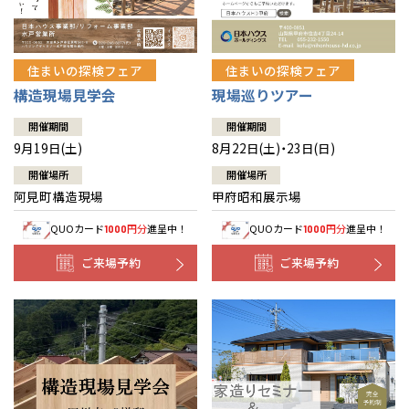
住まいの探検フェア
住まいの探検フェア
構造現場見学会
現場巡りツアー
開催期間
開催期間
9月19日(土)
8月22日(土)・23日(日)
開催場所
開催場所
阿見町構造現場
甲府昭和展示場
QUOカード
円分
進呈中！
QUOカード
円分
進呈中！
1000
1000
ご来場予約
ご来場予約