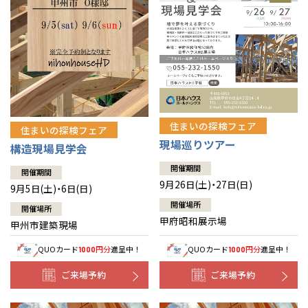
住まいの探検フェア
住まいの探検フェア
現場巡りツアー
構造現場見学会
開催期間
開催期間
9月26日(土)・27日(日)
9月5日(土)・6日(日)
開催場所
開催場所
甲府昭和展示場
甲州市建築現場
QUOカード
円分
進呈中！
QUOカード
円分
進呈中！
1000
1000
ご来場予約
ご来場予約