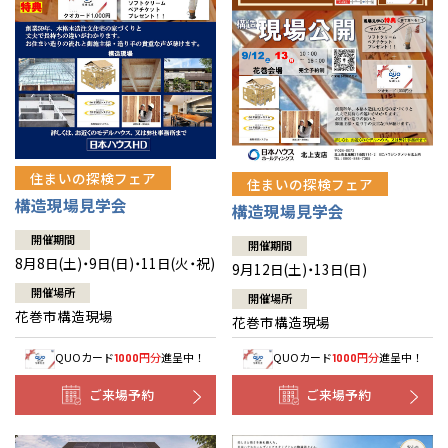
住まいの探検フェア
住まいの探検フェア
構造現場見学会
構造現場見学会
開催期間
開催期間
8月8日(土)・9日(日)・11日(火・祝)
9月12日(土)・13日(日)
開催場所
開催場所
花巻市構造現場
花巻市構造現場
QUOカード
円分
進呈中！
QUOカード
円分
進呈中！
1000
1000
ご来場予約
ご来場予約