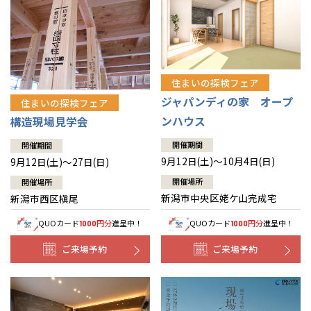
住まいの探検フェア
ジャパンディの家 オープ
住まいの探検フェア
ンハウス
構造現場見学会
開催期間
開催期間
9月12日(土)～10月4日(日)
9月12日(土)～27日(日)
開催場所
開催場所
新潟市中央区姥ケ山完成宅
新潟市西区槇尾
QUOカード
円分
進呈中！
QUOカード
円分
進呈中！
1000
1000
ご来場予約
ご来場予約