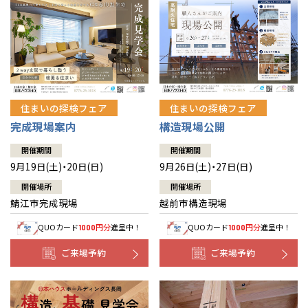
住まいの探検フェア
住まいの探検フェア
完成現場案内
構造現場公開
開催期間
開催期間
9月19日(土)・20日(日)
9月26日(土)・27日(日)
開催場所
開催場所
鯖江市完成現場
越前市構造現場
QUOカード
円分
進呈中！
QUOカード
円分
進呈中！
1000
1000
ご来場予約
ご来場予約