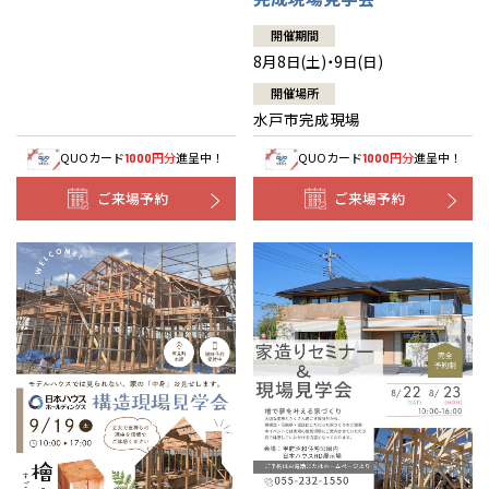
開催期間
8月8日(土)・9日(日)
開催場所
水戸市完成現場
QUOカード
円分
進呈中！
QUOカード
円分
進呈中！
1000
1000
ご来場予約
ご来場予約