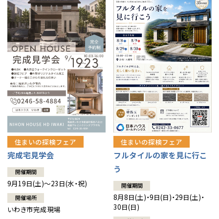
住まいの探検フェア
住まいの探検フェア
完成宅見学会
フルタイルの家を見に行こ
う
開催期間
9月19日(土)～23日(水・祝)
開催期間
8月8日(土)・9日(日)・29日(土)・
開催場所
30日(日)
いわき市完成現場