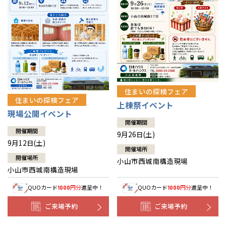
住まいの探検フェア
住まいの探検フェア
上棟祭イベント
現場公開イベント
開催期間
開催期間
9月26日(土)
9月12日(土)
開催場所
開催場所
小山市西城南構造現場
小山市西城南構造現場
QUOカード
円分
進呈中！
QUOカード
円分
進呈中！
1000
1000
ご来場予約
ご来場予約