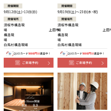
開催期間
開催期間
9月12日(土)・13日(日)
9月19日(土)～23日(水・祝)
開催場所
開催場所
須坂市構造現
須坂市構造現
場 上田市
場 上田
構造現
構造現
場
白馬村構造現場
白馬村構造現場
QUOカード
円分
進呈中！
QUOカード
円分
進呈中！
1000
1000
ご来場予約
ご来場予約