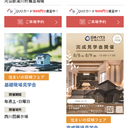
河沼郡湯川村構造現場
QUOカード
円分
進呈中！
QUOカード
円分
進呈中！
1000
1000
ご来場予約
ご来場予約
住まいの探検フェア
基礎現場見学会
開催期間
毎週土・日曜日
開催場所
西川田展示場
住まいの探検フェア
完成現場見学会