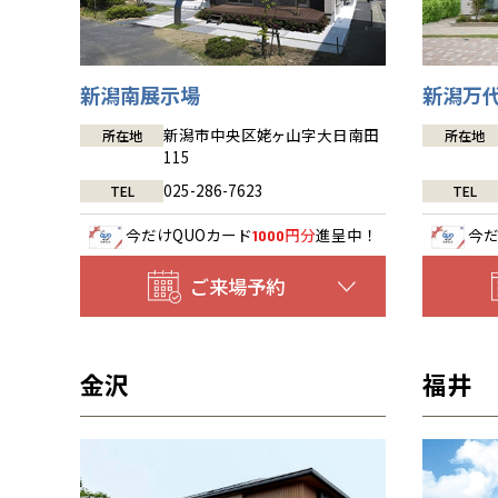
新潟南展示場
新潟万
新潟市中央区姥ヶ山字大日南田
所在地
所在地
115
025-286-7623
TEL
TEL
今だけ
QUOカード
円分
進呈中！
今
1000
ご来場予約
金沢
福井