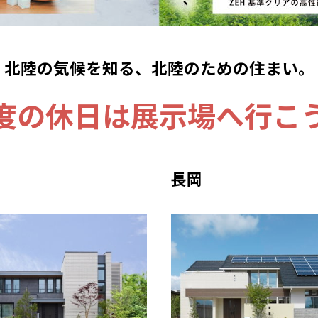
全国の展示場
お近くのイベント
北陸の気候を知る、
北陸のための住まい。
度の休日は展示場へ行こ
北海道
北海道
札幌
札幌
札幌
東北
東北
長岡
小樽
青森県
八戸
道央
青森
甲信越・北陸
甲信越・北陸
道央
苫小牧千歳
青森
小樽
新潟県
新潟
道北
秋田
新潟
関東
関東
秋田県
秋田
長岡
道北
旭川
東京都
世田谷
道南
岩手
山梨
東京
東海
東海
岩手県
盛岡
山梨県
甲府
道南
函館
八王子
北上
室蘭
愛知県
名古屋
道東
山形
長野
神奈川
愛知
近畿
近畿
長野県
長野
神奈川県
横浜
山形県
山形