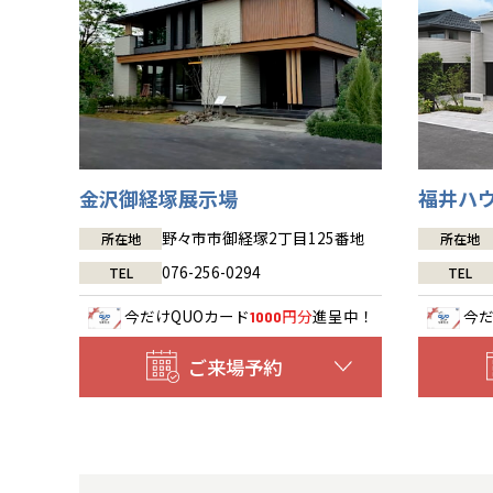
金沢御経塚展示場
福井ハ
野々市市御経塚2丁目125番地
所在地
所在地
076-256-0294
TEL
TEL
今だけ
QUOカード
円分
進呈中！
今
1000
ご来場予約