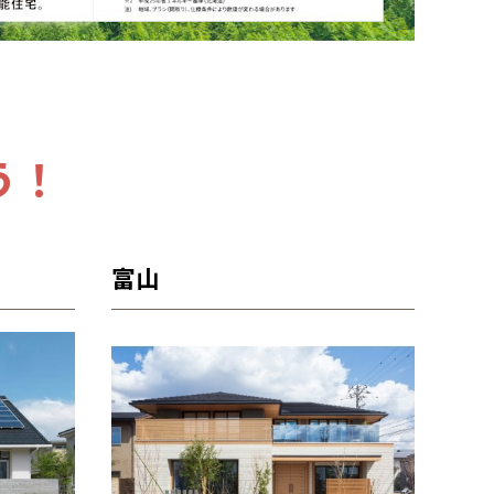
う！
富山