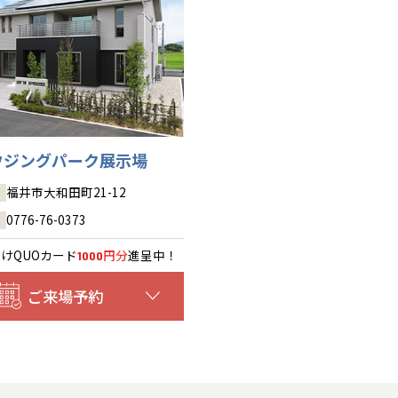
高知
沖縄
ウジングパーク展示場
福井市大和田町21-12
0776-76-0373
だけ
QUOカード
円分
進呈中！
1000
ご来場予約