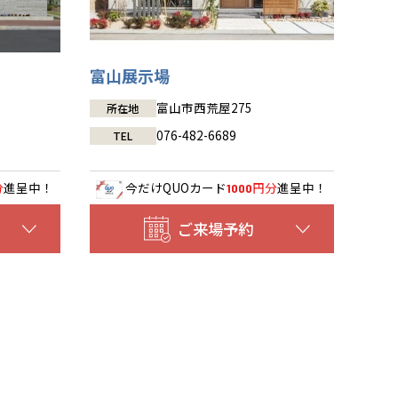
富山展示場
富山市西荒屋275
所在地
076-482-6689
TEL
分
進呈中！
今だけ
QUOカード
円分
進呈中！
1000
ご来場予約