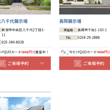
豊橋
松本
道東
帯広
湘南
大阪府
大阪
釧路
宮城
富山
埼玉
岐阜
大阪
中国・四国
中国・四国
相模
宮城県
仙台
岐阜県
岐阜
富山県
富山
京都府
京都
埼玉県
埼玉
岡山県
岡山
福島県
郡山
代八千代展示場
長岡展示場
福島
石川
千葉
静岡
京都
岡山
九州
九州
静岡県
静岡
石川県
金沢
所沢
福島
浜松
兵庫県
姫路
香川県
高松
新潟市中央区八千代2丁目3-
長岡市千秋1-103-1
いわき
所在地
福岡県
福岡
福井県
福井
福井
茨城
三重
兵庫
香川
福岡
千葉県
千葉
11
会津
三重県
四日市
0258-29-2888
分譲マンション
TEL
奈良県
奈良
柏
愛媛県
松山
佐賀県
佐賀
025-384-8028
栃木
奈良
愛媛
佐賀
茨城県
水戸
だけ
QUOカード
円分
進呈中！
今だけ
QUOカード
円
熊本県
熊本
1000
1000
※現住所のある都道府県以外の建築予定地の方でも
群馬
滋賀
鳥取
熊本
現住所の有るお近くの展示場又は店舗にお問合せください。
栃木県
宇都宮
大分県
大分
ご来場予約
ご来場予約
小山
移住の計画の方もご相談対応します。お気軽にご相談ください。
和歌山
島根
大分
宮崎県
宮崎
群馬県
群馬
伊勢崎
広島
宮崎
鹿児島県
鹿児島
山口
鹿児島
徳島
長崎