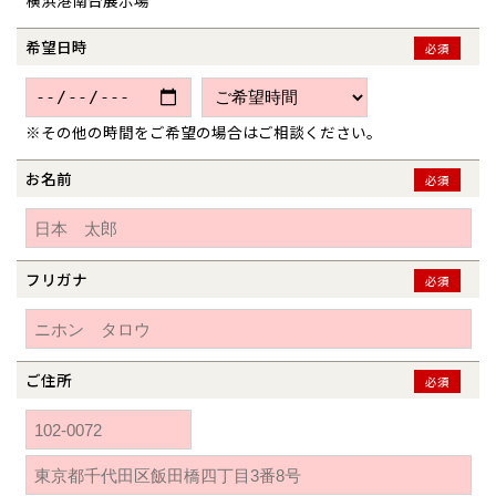
横浜港南台展示場
青森県
八戸
道央
青森
甲信越・北陸
甲信越・北陸
道央
苫小牧千歳
青森
希望日時
小樽
必須
新潟県
新潟
道北
秋田
新潟
関東
関東
秋田県
秋田
長岡
道北
旭川
東京都
世田谷
道南
岩手
山梨
東京
東海
東海
岩手県
盛岡
※その他の時間をご希望の場合はご相談ください。
山梨県
甲府
道南
函館
八王子
北上
室蘭
愛知県
名古屋
お名前
道東
山形
長野
神奈川
愛知
近畿
近畿
必須
長野県
長野
神奈川県
横浜
山形県
山形
豊橋
松本
道東
帯広
湘南
大阪府
大阪
釧路
宮城
富山
埼玉
岐阜
大阪
中国・四国
中国・四国
相模
宮城県
仙台
岐阜県
岐阜
富山県
富山
フリガナ
京都府
京都
必須
埼玉県
埼玉
岡山県
岡山
福島県
郡山
福島
石川
千葉
静岡
京都
岡山
九州
九州
静岡県
静岡
石川県
金沢
所沢
福島
浜松
兵庫県
姫路
香川県
高松
いわき
福岡県
福岡
福井県
福井
福井
茨城
三重
兵庫
香川
福岡
千葉県
千葉
分譲マンション
会津
三重県
四日市
奈良県
奈良
柏
ご住所
愛媛県
松山
必須
佐賀県
佐賀
栃木
奈良
愛媛
佐賀
※現住所のある都道府県以外の建築予定地の方でも
現住所の有るお近
茨城県
水戸
熊本県
熊本
くの展示場又は店舗にお問合せください。
移住の計画の方もご相談対
群馬
滋賀
鳥取
熊本
応します。お気軽にご相談ください。
栃木県
宇都宮
大分県
大分
小山