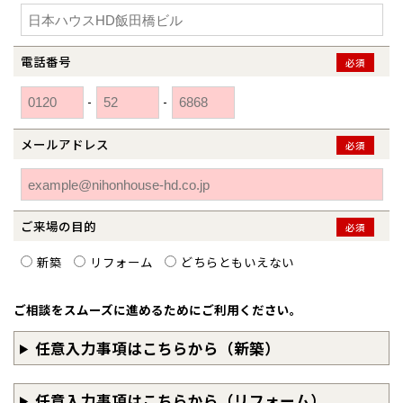
和歌山
島根
大分
宮崎県
宮崎
群馬県
群馬
伊勢崎
広島
宮崎
電話番号
必須
鹿児島県
鹿児島
-
-
山口
鹿児島
メールアドレス
必須
徳島
長崎
高知
沖縄
ご来場の目的
必須
新築
リフォーム
どちらともいえない
ご相談をスムーズに進めるためにご利用ください。
任意入力事項はこちらから（新築）
任意入力事項はこちらから（リフォーム）