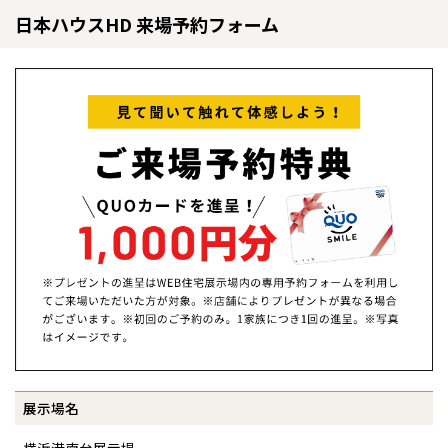
日本ハウスHD 来場予約フォーム
全国の展示場
お近くのイベント
北海道
北海道
展示場名
札幌
札幌
札幌
東北
東北
小樽