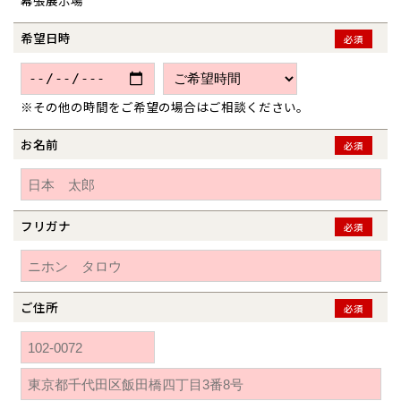
幕張展示場
青森県
八戸
道央
青森
甲信越・北陸
甲信越・北陸
道央
苫小牧千歳
青森
希望日時
小樽
必須
新潟県
新潟
道北
秋田
新潟
関東
関東
秋田県
秋田
長岡
道北
旭川
東京都
世田谷
道南
岩手
山梨
東京
東海
東海
岩手県
盛岡
※その他の時間をご希望の場合はご相談ください。
山梨県
甲府
道南
函館
八王子
北上
室蘭
愛知県
名古屋
お名前
道東
山形
長野
神奈川
愛知
近畿
近畿
必須
長野県
長野
神奈川県
横浜
山形県
山形
豊橋
松本
道東
帯広
湘南
大阪府
大阪
釧路
宮城
富山
埼玉
岐阜
大阪
中国・四国
中国・四国
相模
宮城県
仙台
岐阜県
岐阜
富山県
富山
フリガナ
京都府
京都
必須
埼玉県
埼玉
岡山県
岡山
福島県
郡山
福島
石川
千葉
静岡
京都
岡山
九州
九州
静岡県
静岡
石川県
金沢
所沢
福島
浜松
兵庫県
姫路
香川県
高松
いわき
福岡県
福岡
福井県
福井
福井
茨城
三重
兵庫
香川
福岡
千葉県
千葉
分譲マンション
会津
三重県
四日市
奈良県
奈良
柏
ご住所
愛媛県
松山
必須
佐賀県
佐賀
栃木
奈良
愛媛
佐賀
※現住所のある都道府県以外の建築予定地の方でも
現住所の有るお近
茨城県
水戸
熊本県
熊本
くの展示場又は店舗にお問合せください。
移住の計画の方もご相談対
群馬
滋賀
鳥取
熊本
応します。お気軽にご相談ください。
栃木県
宇都宮
大分県
大分
小山