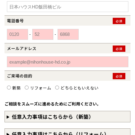
和歌山
島根
大分
宮崎県
宮崎
群馬県
群馬
伊勢崎
広島
宮崎
電話番号
必須
鹿児島県
鹿児島
-
-
山口
鹿児島
メールアドレス
必須
徳島
長崎
高知
沖縄
ご来場の目的
必須
新築
リフォーム
どちらともいえない
ご相談をスムーズに進めるためにご利用ください。
任意入力事項はこちらから（新築）
任意入力事項はこちらから（リフォーム）