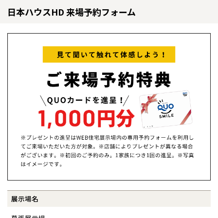
日本ハウスHD 来場予約フォーム
全国の展示場
お近くのイベント
北海道
北海道
展示場名
札幌
札幌
札幌
東北
東北
小樽