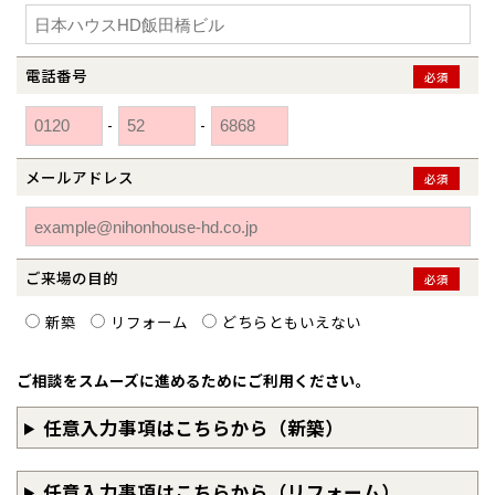
和歌山
島根
大分
宮崎県
宮崎
群馬県
群馬
伊勢崎
広島
宮崎
電話番号
必須
鹿児島県
鹿児島
-
-
山口
鹿児島
メールアドレス
必須
徳島
長崎
高知
沖縄
ご来場の目的
必須
新築
リフォーム
どちらともいえない
ご相談をスムーズに進めるためにご利用ください。
任意入力事項はこちらから（新築）
任意入力事項はこちらから（リフォーム）