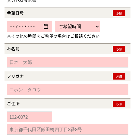
大分TOS展示場
青森県
八戸
道央
青森
甲信越・北陸
甲信越・北陸
道央
苫小牧千歳
青森
希望日時
小樽
必須
新潟県
新潟
道北
秋田
新潟
関東
関東
秋田県
秋田
長岡
道北
旭川
東京都
世田谷
道南
岩手
山梨
東京
東海
東海
岩手県
盛岡
※その他の時間をご希望の場合はご相談ください。
山梨県
甲府
道南
函館
八王子
北上
室蘭
愛知県
名古屋
お名前
道東
山形
長野
神奈川
愛知
近畿
近畿
必須
長野県
長野
神奈川県
横浜
山形県
山形
豊橋
松本
道東
帯広
湘南
大阪府
大阪
釧路
宮城
富山
埼玉
岐阜
大阪
中国・四国
中国・四国
相模
宮城県
仙台
岐阜県
岐阜
富山県
富山
フリガナ
京都府
京都
必須
埼玉県
埼玉
岡山県
岡山
福島県
郡山
福島
石川
千葉
静岡
京都
岡山
九州
九州
静岡県
静岡
石川県
金沢
所沢
福島
浜松
兵庫県
姫路
香川県
高松
いわき
福岡県
福岡
福井県
福井
福井
茨城
三重
兵庫
香川
福岡
千葉県
千葉
分譲マンション
会津
三重県
四日市
奈良県
奈良
柏
ご住所
愛媛県
松山
必須
佐賀県
佐賀
栃木
奈良
愛媛
佐賀
※現住所のある都道府県以外の建築予定地の方でも
現住所の有るお近
茨城県
水戸
熊本県
熊本
くの展示場又は店舗にお問合せください。
移住の計画の方もご相談対
群馬
滋賀
鳥取
熊本
応します。お気軽にご相談ください。
栃木県
宇都宮
大分県
大分
小山