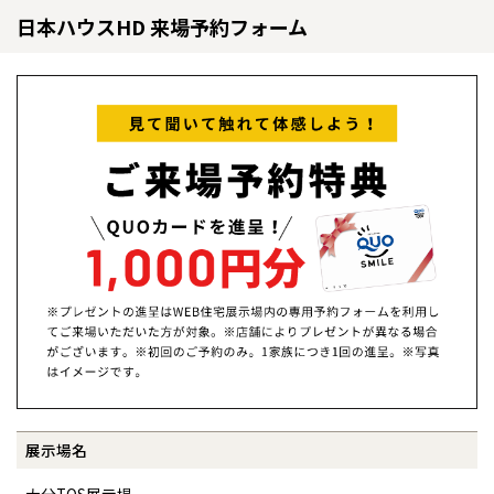
日本ハウスHD 来場予約フォーム
全国の展示場
お近くのイベント
北海道
北海道
展示場名
札幌
札幌
札幌
東北
東北
小樽